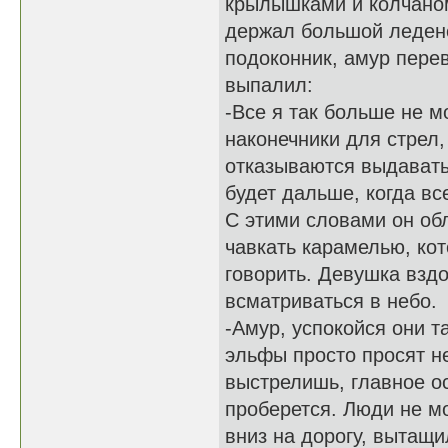
крылышками и колчаном
держал большой ледене
подоконник, амур перев
выпалил:
-Все я так больше не м
наконечники для стрел,
отказываются выдавать 
будет дальше, когда вс
С этими словами он об
чавкать карамелью, ко
говорить. Девушка взд
всматриваться в небо.
-Амур, успокойся они т
эльфы просто просят не
выстрелишь, главное ос
проберется. Люди не мо
вниз на дорогу, вытащи