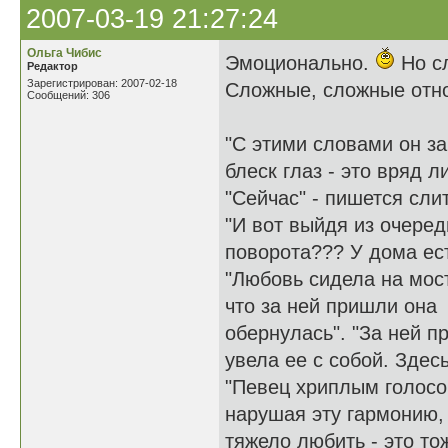
2007-03-19 21:27:24
Ольга Чибис
Эмоционально.
Но сл
Редактор
Зарегистрирован: 2007-02-18
Сложные, сложные отно
Сообщений: 306
"С этими словами он за
блеск глаз - это вряд л
"Сейчас" - пишется сли
"И вот выйдя из очеред
поворота??? У дома ес
"Любовь сидела на мост
что за ней пришли она
обернулась". "За ней п
увела ее с собой. Здес
"Певец хриплым голосом
нарушая эту гармонию, 
тяжело любить - это то