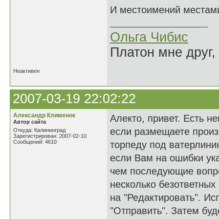
И местоимений местами
Ольга Чибис
Платон мне друг,
Неактивен
2007-03-19 22:02:22
Александр Клименок
Алекто, привет. Есть 
Автор сайта
если размещаете произв
Откуда: Калининград
Зарегистрирован: 2007-02-10
Сообщений: 4610
торпеду под ватерлини
если Вам на ошибки ука
чем последующие вопро
несколько безответных
на "Редактировать". Ис
"Отправить". Затем бу