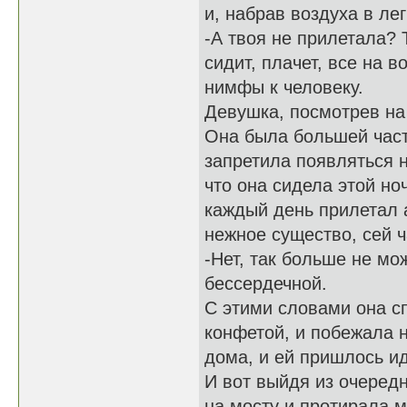
и, набрав воздуха в ле
-А твоя не прилетала? 
сидит, плачет, все на в
нимфы к человеку.
Девушка, посмотрев на
Она была большей часть
запретила появляться н
что она сидела этой но
каждый день прилетал 
нежное существо, сей 
-Нет, так больше не мо
бессердечной.
С этими словами она с
конфетой, и побежала н
дома, и ей пришлось и
И вот выйдя из очеред
на мосту и протирала м