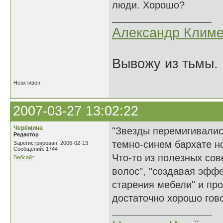
люди. Хорошо?
Александр Климе
Вывожу из тьмы. 
Неактивен
2007-03-27 13:02:22
Черёмина
"Звезды перемигивалис
Редактор
темно-синем бархате но
Зарегистрирован: 2006-02-13
Сообщений: 1744
Что-то из полезных со
Вебсайт
волос", "создавая эфф
старения мебели" и пр
достаточно хорошо гово