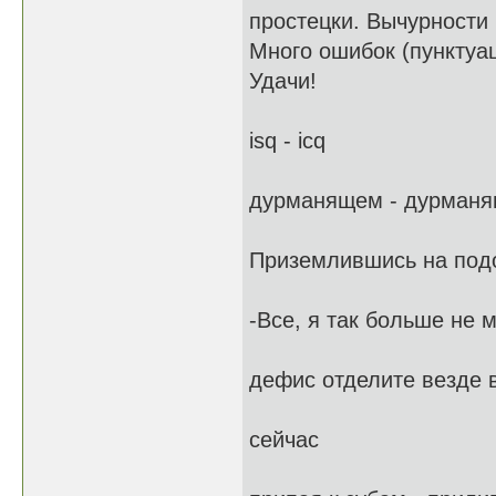
простецки. Вычурности
Много ошибок (пунктуа
Удачи!
isq - icq
дурманящем - дурман
Приземлившись на подо
-Все, я так больше не м
дефис отделите везде 
сейчас