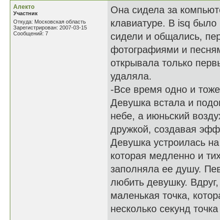
Алекто
Она сидела за компьют
Участник
клавиатуре. В isq было
Откуда: Московская область
Зарегистрирован: 2007-03-15
Сообщений: 7
сидели и общались, пе
фотографиями и песням
открывала только перв
удаляла.
-Все время одно и тоже
Девушка встала и подо
небе, а июньский возд
дружкой, создавая эфф
Девушка устроилась на
которая медленно и тих
заполняла ее душу. Пе
любить девушку. Вдруг,
маленькая точка, кото
несколько секунд точка