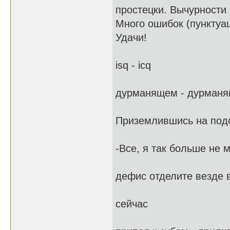
простецки. Вычурности
Много ошибок (пунктуа
Удачи!
isq - icq
дурманящем - дурман
Приземлившись на подо
-Все, я так больше не м
дефис отделите везде 
сейчас