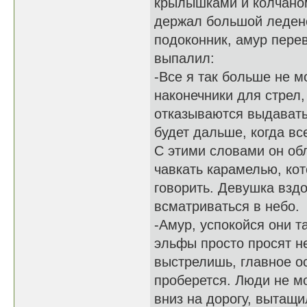
крылышками и колчаном
держал большой ледене
подоконник, амур перев
выпалил:
-Все я так больше не м
наконечники для стрел,
отказываются выдавать 
будет дальше, когда вс
С этими словами он об
чавкать карамелью, ко
говорить. Девушка взд
всматриваться в небо.
-Амур, успокойся они т
эльфы просто просят не
выстрелишь, главное ос
проберется. Люди не мо
вниз на дорогу, вытащи