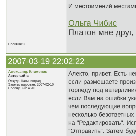
И местоимений местами
Ольга Чибис
Платон мне друг,
Неактивен
2007-03-19 22:02:22
Александр Клименок
Алекто, привет. Есть 
Автор сайта
если размещаете произв
Откуда: Калининград
Зарегистрирован: 2007-02-10
Сообщений: 4610
торпеду под ватерлини
если Вам на ошибки ука
чем последующие вопро
несколько безответных
на "Редактировать". Ис
"Отправить". Затем бу