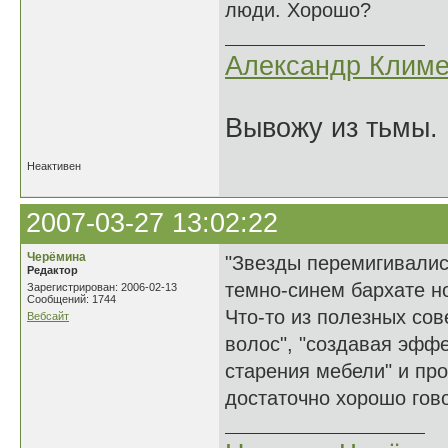
люди. Хорошо?
Александр Климе
Вывожу из тьмы. 
Неактивен
2007-03-27 13:02:22
Черёмина
"Звезды перемигивалис
Редактор
темно-синем бархате но
Зарегистрирован: 2006-02-13
Сообщений: 1744
Что-то из полезных со
Вебсайт
волос", "создавая эфф
старения мебели" и пр
достаточно хорошо гово