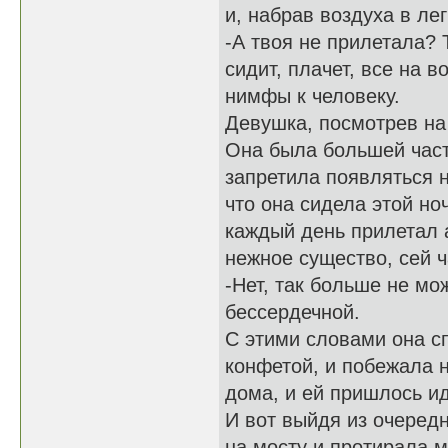
и, набрав воздуха в ле
-А твоя не прилетала? 
сидит, плачет, все на в
нимфы к человеку.
Девушка, посмотрев на
Она была большей часть
запретила появляться н
что она сидела этой но
каждый день прилетал 
нежное существо, сей 
-Нет, так больше не мо
бессердечной.
С этими словами она с
конфетой, и побежала н
дома, и ей пришлось и
И вот выйдя из очеред
на мосту и протирала м