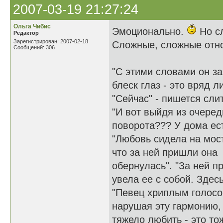
2007-03-19 21:27:24
Ольга Чибис
Эмоционально.
Но сл
Редактор
Зарегистрирован: 2007-02-18
Сложные, сложные отно
Сообщений: 306
"С этими словами он за
блеск глаз - это вряд л
"Сейчас" - пишется сли
"И вот выйдя из очеред
поворота??? У дома ес
"Любовь сидела на мост
что за ней пришли она
обернулась". "За ней п
увела ее с собой. Здес
"Певец хриплым голосом
нарушая эту гармонию, 
тяжело любить - это то