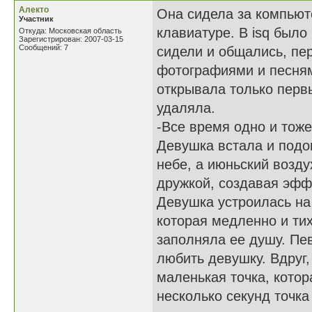
Алекто
Она сидела за компьют
Участник
клавиатуре. В isq было
Откуда: Московская область
Зарегистрирован: 2007-03-15
Сообщений: 7
сидели и общались, пе
фотографиями и песням
открывала только перв
удаляла.
-Все время одно и тоже
Девушка встала и подо
небе, а июньский возд
дружкой, создавая эфф
Девушка устроилась на
которая медленно и тих
заполняла ее душу. Пе
любить девушку. Вдруг,
маленькая точка, кото
несколько секунд точка