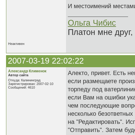
И местоимений местами
Ольга Чибис
Платон мне друг,
Неактивен
2007-03-19 22:02:22
Александр Клименок
Алекто, привет. Есть 
Автор сайта
если размещаете произв
Откуда: Калининград
Зарегистрирован: 2007-02-10
Сообщений: 4610
торпеду под ватерлини
если Вам на ошибки ука
чем последующие вопро
несколько безответных
на "Редактировать". Ис
"Отправить". Затем бу