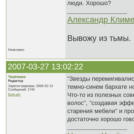
люди. Хорошо?
Александр Климе
Вывожу из тьмы. 
Неактивен
2007-03-27 13:02:22
Черёмина
"Звезды перемигивалис
Редактор
темно-синем бархате но
Зарегистрирован: 2006-02-13
Сообщений: 1744
Что-то из полезных со
Вебсайт
волос", "создавая эфф
старения мебели" и пр
достаточно хорошо гово