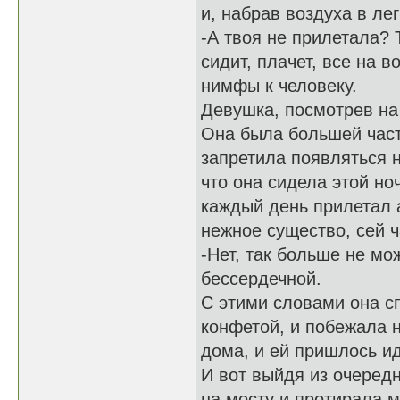
и, набрав воздуха в ле
-А твоя не прилетала? 
сидит, плачет, все на в
нимфы к человеку.
Девушка, посмотрев на
Она была большей часть
запретила появляться н
что она сидела этой но
каждый день прилетал 
нежное существо, сей 
-Нет, так больше не мо
бессердечной.
С этими словами она с
конфетой, и побежала н
дома, и ей пришлось и
И вот выйдя из очеред
на мосту и протирала м