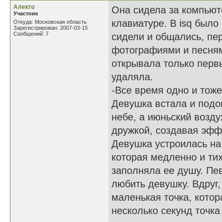
Алекто
Она сидела за компьют
Участник
клавиатуре. В isq было
Откуда: Московская область
Зарегистрирован: 2007-03-15
Сообщений: 7
сидели и общались, пе
фотографиями и песням
открывала только перв
удаляла.
-Все время одно и тоже
Девушка встала и подо
небе, а июньский возд
дружкой, создавая эфф
Девушка устроилась на
которая медленно и тих
заполняла ее душу. Пе
любить девушку. Вдруг,
маленькая точка, кото
несколько секунд точка