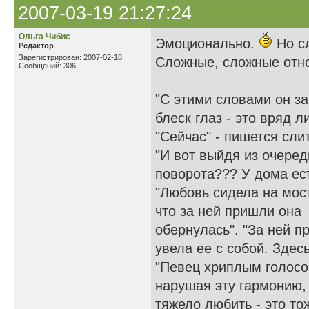
2007-03-19 21:27:24
Ольга Чибис
Эмоционально.
Но сл
Редактор
Зарегистрирован: 2007-02-18
Сложные, сложные отно
Сообщений: 306
"С этими словами он за
блеск глаз - это вряд л
"Сейчас" - пишется сли
"И вот выйдя из очеред
поворота??? У дома ес
"Любовь сидела на мост
что за ней пришли она
обернулась". "За ней п
увела ее с собой. Здес
"Певец хриплым голосом
нарушая эту гармонию, 
тяжело любить - это то