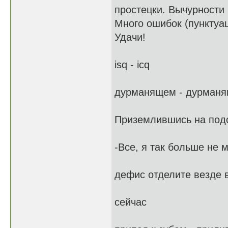
простецки. Вычурности
Много ошибок (пунктуа
Удачи!
isq - icq
дурманящем - дурман
Приземлившись на подо
-Все, я так больше не м
дефис отделите везде 
сейчас