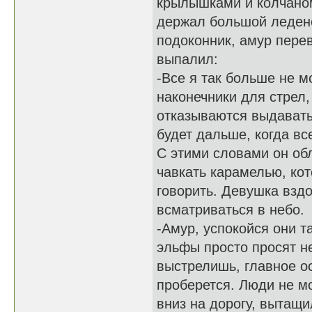
крылышками и колчаном
держал большой ледене
подоконник, амур перев
выпалил:
-Все я так больше не м
наконечники для стрел,
отказываются выдавать 
будет дальше, когда вс
С этими словами он об
чавкать карамелью, ко
говорить. Девушка взд
всматриваться в небо.
-Амур, успокойся они т
эльфы просто просят не
выстрелишь, главное ос
проберется. Люди не мо
вниз на дорогу, вытащи