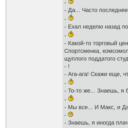
-
- Да... Часто последне
-
- Ехал неделю назад по
-
- Какой-то торговый цен
Спортсменка, комсомолк
щуплого поддатого сту
- !
- Ага-ага! Скажи еще, ч
-
- То-то же... Знаешь, я 
-
- Мы все... И Макс, и Да
-
- Знаешь, я иногда плач