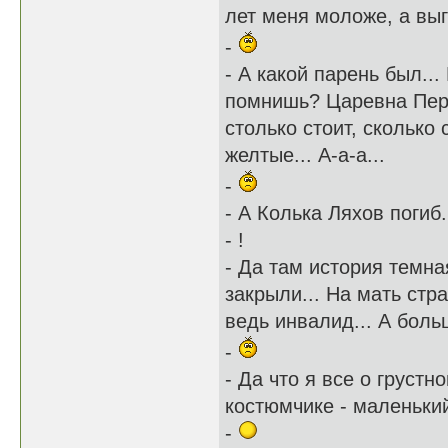
лет меня моложе, а выг
-
- А какой парень был...
помнишь? Царевна Перси
столько стоит, сколько 
желтые... А-а-а...
-
- А Колька Ляхов погиб
- !
- Да там история темна
закрыли... На мать стр
ведь инвалид... А больш
-
- Да что я все о грустн
костюмчике - маленьки
-