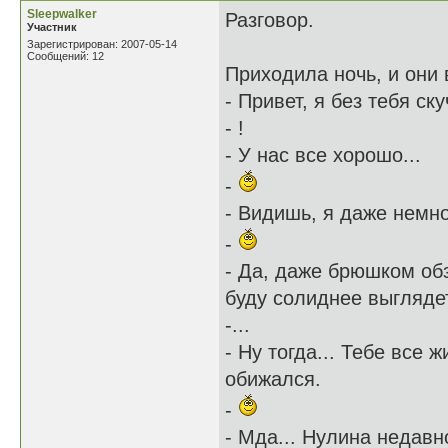
Sleepwalker
Разговор.
Участник
Зарегистрирован: 2007-05-14
Сообщений: 12
Приходила ночь, и они 
- Привет, я без тебя ск
- !
- У нас все хорошо...
-
- Видишь, я даже немн
-
- Да, даже брюшком обз
буду солиднее выгляде
-...
- Ну тогда... Тебе все 
обижался.
-
- Мда... Нулина недавн