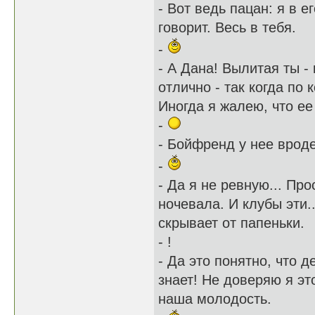
- Вот ведь пацан: я в е
говорит. Весь в тебя.
-
- А Дана! Вылитая ты -
отлично - так когда по
Иногда я жалею, что ее
-
- Бойфренд у нее вроде
-
- Да я не ревную... Пр
ночевала. И клубы эти..
скрывает от папеньки.
- !
- Да это понятно, что д
знает! Не доверяю я эт
наша молодость.