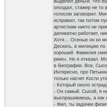
выделил деньги. Что е
опоздал, стажер не то
голосом заговорил. Мин
исправил, так потом пу
артисткам никто не при
деликатно работает, ни
Хотя… Осенью он ко мн
Дескать, в милицию по 
хороший. Фамилия смеш
реке». Но я отказал. М
в биографии. Все, Сыс
Интересно, про Петькин
только насчет Кости ут
- Который около эстра
- Он самый. Сысой, я н
выспрашиваешь, а как 
- Фил, ты задачки физи