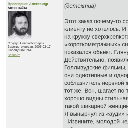
Просвирнов Александр
(детектив)
Автор сайта
Этот заказ почему-то с
клиенту не хотелось. И
на кружку сверхкрепког
«короткометражных» сн
Откуда: Новочебоксарск
Зарегистрирован: 2006-02-17
Сообщений: 264
показался объект. Глян
Вебсайт
Действительно, появил
Голливудские фильмы, 
они однотипные и одно
соблазнитель нервной 
тот же. Вон, шагает по
хорошо видны стильная
такой шикарной женщи
Я вынырнул из «ауди» 
- Извините, молодой ч