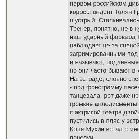
первом российском див
корреспондент Толян Гр
шустрый. Сталкивались 
Тренер, понятно, не в к
наш ударный форвард К
наблюдает не за сцено
загримированными под Б
и называют, подлинные
но они часто бывают в
На эстраде, словно сп
- под фонограмму песен
танцевала, рот даже н
громкие аплодисменты 
с актрисой театра двой
пустились в пляс у эс
Коля Мухин встал с м
поцелуи.