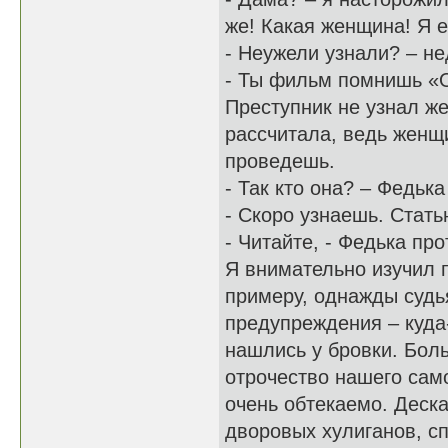
же! Какая женщина! Я 
- Неужели узнали? – н
- Ты фильм помнишь «О
Преступник не узнал же
рассчитала, ведь женщ
проведешь.
- Так кто она? – Федьк
- Скоро узнаешь. Стат
- Читайте, - Федька пр
Я внимательно изучил 
примеру, однажды судья
предупреждения – куда
нашлись у бровки. Бол
отрочество нашего само
очень обтекаемо. Деск
дворовых хулиганов, сп