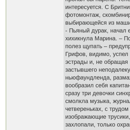
интересуется. С Бритни
фотомонтаж, скомбинир
выбирающейся из маши
- Пьяный дурак, начал 
хихикнула Марина. – П
полез щупать – предуп
Грифов, видимо, успел
эстрады и, не обращая
застывшего неподалеку
ньюфаундленда, размах
вообразил себя капита
сразу три девочки син
смолкла музыка, журнал
четвереньках, с трудом
изображающие трусики, 
захлопали, только охр