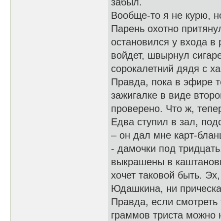
забыл.
Вообще-то я не курю, н
Парень охотно притянул
остановился у входа в 
войдет, швырнул сигаре
сорокалетний дядя с ха
Правда, пока в эфире т
зажигалке в виде второ
проверено. Что ж, тепе
Едва ступил в зал, под
– он дал мне карт-блан
- дамочки под тридцат
выкрашены в каштановы
хочет таковой быть. Эх
Юдашкина, ни прическа
Правда, если смотреть 
граммов триста можно н