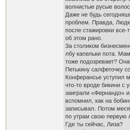
волнистые русые волос
Даже не будь сегодняш
проблем. Правда, Людк
после стажировки все-т
об этом рано.
За столиком бизнесмен
лбу капельки пота. Мама
тоже подозревает? Она,
Петькину салфеточку со
Конферансье уступил м
что-то вроде бикини с 
заиграли «Фернандо» и
вспомнил, как на боби
записывал. Потом месяц
по утрам свою первую 
Где ты сейчас, Лиза?