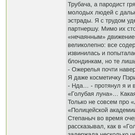
Трубача, а пародист гр
молодых людей с дальн
эстрады. Я с трудом у
партнершу. Мимо их ст
«нечаянным» движением
великолепно: все соде
извинилась и попытала
блондинкам, но те лиш
- Ожерелья почти навер
Я даже косметичку Пэри
- Нда… - протянул я и 
«Голубая луна»… Какая
Только не совсем про «
«Полицейской академии»
Степаныч во время оче
рассказывал, как в «Го
задержала несколько ч