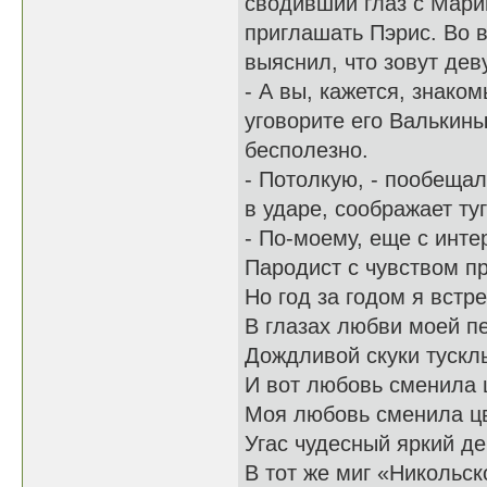
сводивший глаз с Мари
приглашать Пэрис. Во 
выяснил, что зовут дев
- А вы, кажется, знако
уговорите его Валькин
бесполезно.
- Потолкую, - пообещал
в ударе, соображает ту
- По-моему, еще с инте
Пародист с чувством п
Но год за годом я встр
В глазах любви моей п
Дождливой скуки тускл
И вот любовь сменила 
Моя любовь сменила цв
Угас чудесный яркий д
В тот же миг «Никольс