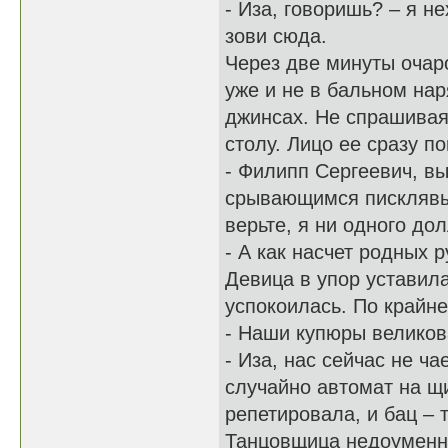
- Иза, говоришь? – я н
зови сюда.
Через две минуты очар
уже и не в бальном наря
джинсах. Не спрашивая
столу. Лицо ее сразу 
- Филипп Сергеевич, вы
срывающимся писклявым
верьте, я ни одного до
- А как насчет родных 
Девица в упор уставила
успокоилась. По крайн
- Наши купюры великов
- Иза, нас сейчас не ча
случайно автомат на щ
репетировала, и бац – 
Танцовщица недоуменн