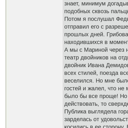
знает, минимум догадыв
подобных сквозь пальц
Потом я послушал Федь
отправил его с разреш
прошлых дней. Грибова
находившихся в момент
А мы с Мариной через н
театр двойников на от
двойник Ивана Демидов
всех стилей, поезда в
веселился. Но мне был
гостей и жалел, что не
было бы все проще! Но 
действовать, то сверхд
Публика выглядела гора
зарделась от удовольс
косились в ее сторону