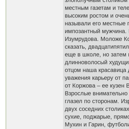
злополучным столиком с
местным газетам и тел
высоким ростом и очень
называли его местные г
импозантный мужчина. 
Изумрудова. Моложе Ко
сказать, двадцатипятил
еще в школе, но затем 
длинноволосый худущий
отцом наша красавица
уважения карьеру от па
от Коржова – ее кузен 
Взрослые внимательно 
глазел по сторонам. И
двух соседних столика
сухие, поджарые, прямо
Мухин и Гарин, футбол