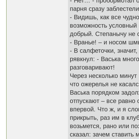
- Нет… - пробормотал о
парня сразу заблестели
- Видишь, как все чудн
возможность условный 
добрый. Степанычу не с
- Вранье! – и носом шм
- В салфеточки, значит
рявкнул: - Васька мног
разговаривают!
Через несколько минут 
что ожерелья не касалс
Васька порядком задолж
отпускают – все равно 
впервой. Что ж, и я сл
прикрыть, раз им в клу
возьмется, рано или по
сказал: зачем ставить