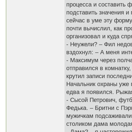
процесса и составить ф
подставить значения и 
сейчас в уме эту форм
почти вычислил, как пр
организовал и куда спр
- Неужели? – Фил недо
вздохнул: – А меня инт
- Максимум через полч
отправился в комнатку
крутил записи последни
Начальник охраны уже 
едва я появился. Рыжа
- Сысой Петрович, футб
Федька. – Бритни с Пэ
мужичкам подсаживалис
столиком дама молодая
- Дама? – я насторожилс