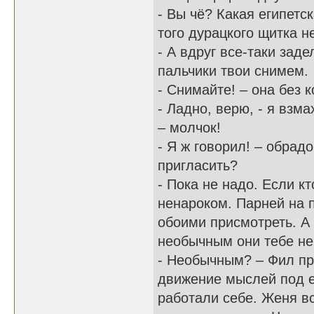
- Вы чё? Какая египетс
того дурацкого щитка н
- А вдруг все-таки зад
пальчики твои снимем.
- Снимайте! – она без 
- Ладно, верю, - я взм
– молчок!
- Я ж говорил! – обрад
пригласить?
- Пока не надо. Если к
ненароком. Парней на п
обоими присмотреть. А
необычным они тебе не
- Необычным? – Фил при
движение мыслей под ег
работали себе. Женя в