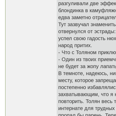
разгуливали две эффек
блондинка в камуфляжн
едва заметно отрицател
Тут зазвучал знаменит
отвернулся от эстрады:
успел свою гадость нюх
народ притих.
- Что с Толяном прикл
- Один из твоих приемч
не будет за жопу лапать
В темноте, надеюсь, ни
месту, которое запреща
постепенно избавлялис
захватывающим, что я 
повторить. Толян весь 
интернате для трудных 
пропал бы парень. Те