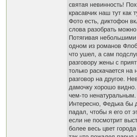
святая невинность! Пох
красавчик наш тут как 
Фото есть, диктофон вк
слова разобрать можно
Потягивая небольшими 
одном из романов Флоб
что ушел, а сам подсл
разговору жены с прият
только раскачается на
разговор на другое. Не
дамочку хорошо видно. 
чем-то ненатуральным. 
Интересно, Федька бы 
падал, чтобы я его от э
если не посмотрит выс
более весь цвет города
так что пожалел парня 