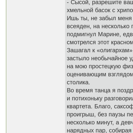
- Сысой, разрешите ва
хмельной басок с хрипо
Ишь ты, не забыл меня 
всеяден, на несколько 
подмигнул Марине, едв
смотрелся этот красно
Зашагал к «олигархам».
застыло необычайное у
на мою простецкую физ
оценивающим взглядом,
столика.
Во время танца я позд
и потихоньку разговори
квартета. Благо, саксо
проигрыш, без паузы пе
несколько минут, а дев
нарядных пар, собирая 