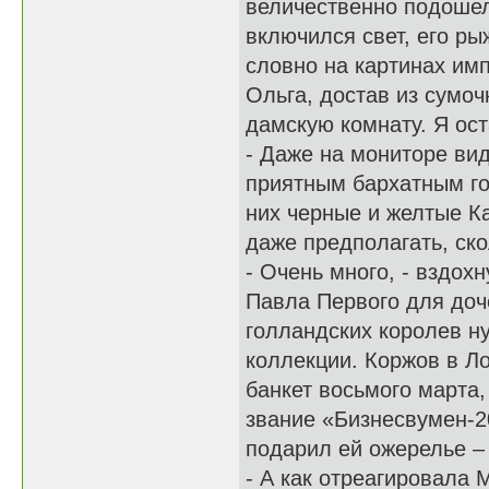
величественно подошел
включился свет, его р
словно на картинах им
Ольга, достав из сумо
дамскую комнату. Я ос
- Даже на мониторе ви
приятным бархатным го
них черные и желтые К
даже предполагать, ско
- Очень много, - вздох
Павла Первого для доч
голландских королев ну
коллекции. Коржов в Ло
банкет восьмого марта
звание «Бизнесвумен-2
подарил ей ожерелье – 
- А как отреагировала 