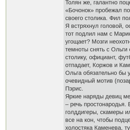
Толян же, галантно по
«Бочонок» пробежал по 
своего столика. Фил по
Я встряхнул головой, 
тот подлил нам с Мари
угощает? Мозги неохотн
темноты снять с Ольги 
столику, официант, фут
отпадает, Коржов и Кам
Ольга обязательно бы 
очевидный мотив (позар
Пэрис.
Яркие наряды девиц ме
– речь простонародья. 
голддигеры, скамеры и
все на кон, чтобы подц
холостяка Каменева, ту