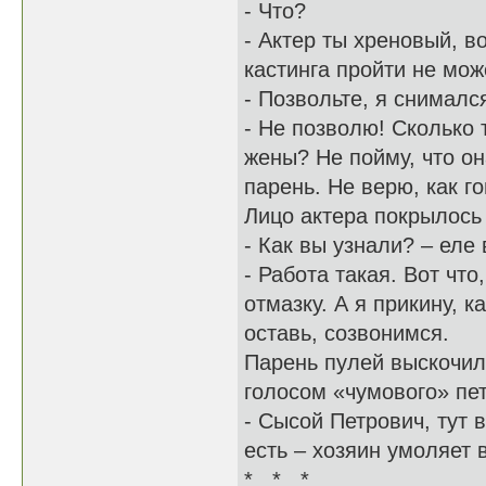
- Что?
- Актер ты хреновый, в
кастинга пройти не мо
- Позвольте, я снимал
- Не позволю! Сколько
жены? Не пойму, что о
парень. Не верю, как г
Лицо актера покрылось
- Как вы узнали? – еле
- Работа такая. Вот чт
отмазку. А я прикину, 
оставь, созвонимся.
Парень пулей выскочил 
голосом «чумового» пе
- Сысой Петрович, тут 
есть – хозяин умоляет 
* * *