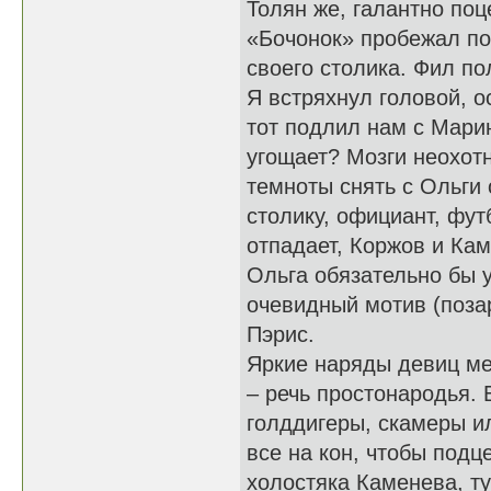
Толян же, галантно по
«Бочонок» пробежал по 
своего столика. Фил по
Я встряхнул головой, 
тот подлил нам с Мари
угощает? Мозги неохотн
темноты снять с Ольги 
столику, официант, фут
отпадает, Коржов и Кам
Ольга обязательно бы 
очевидный мотив (позар
Пэрис.
Яркие наряды девиц ме
– речь простонародья. 
голддигеры, скамеры и
все на кон, чтобы подц
холостяка Каменева, ту