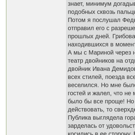
знает, минимум догадыв
подобных сквозь пальц
Потом я послушал Федь
отправил его с разреш
прошлых дней. Грибова
находившихся в момент
А мы с Мариной через н
театр двойников на от
двойник Ивана Демидов
всех стилей, поезда в
веселился. Но мне был
гостей и жалел, что не
было бы все проще! Но 
действовать, то сверхд
Публика выглядела гора
зарделась от удовольс
косились в ее сторону