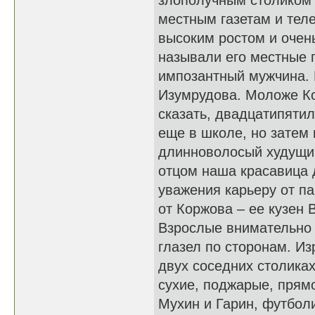
злополучным столиком с
местным газетам и тел
высоким ростом и очень
называли его местные г
импозантный мужчина. 
Изумрудова. Моложе Ко
сказать, двадцатипятил
еще в школе, но затем 
длинноволосый худущий
отцом наша красавица
уважения карьеру от па
от Коржова – ее кузен 
Взрослые внимательно 
глазел по сторонам. И
двух соседних столика
сухие, поджарые, прямо
Мухин и Гарин, футбол