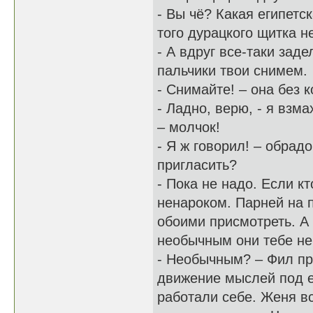
- Вы чё? Какая египетс
того дурацкого щитка н
- А вдруг все-таки зад
пальчики твои снимем.
- Снимайте! – она без 
- Ладно, верю, - я взм
– молчок!
- Я ж говорил! – обрад
пригласить?
- Пока не надо. Если к
ненароком. Парней на п
обоими присмотреть. А
необычным они тебе не
- Необычным? – Фил при
движение мыслей под ег
работали себе. Женя в