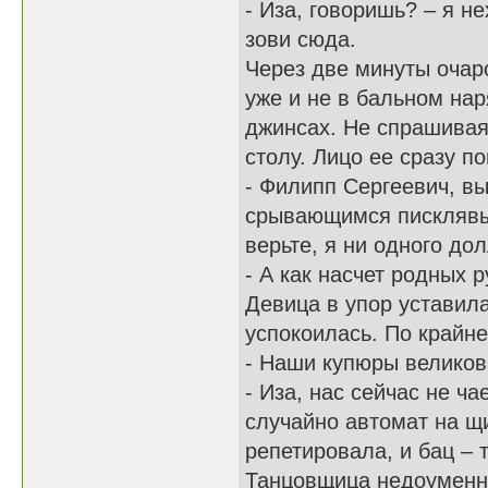
- Иза, говоришь? – я н
зови сюда.
Через две минуты очар
уже и не в бальном наря
джинсах. Не спрашивая
столу. Лицо ее сразу 
- Филипп Сергеевич, вы
срывающимся писклявым
верьте, я ни одного до
- А как насчет родных 
Девица в упор уставила
успокоилась. По крайн
- Наши купюры великов
- Иза, нас сейчас не ча
случайно автомат на щ
репетировала, и бац – 
Танцовщица недоуменн