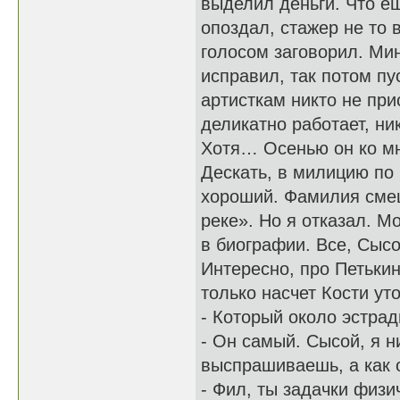
выделил деньги. Что е
опоздал, стажер не то
голосом заговорил. Мин
исправил, так потом пу
артисткам никто не при
деликатно работает, ни
Хотя… Осенью он ко мн
Дескать, в милицию по 
хороший. Фамилия смеш
реке». Но я отказал. М
в биографии. Все, Сыс
Интересно, про Петькин
только насчет Кости ут
- Который около эстра
- Он самый. Сысой, я н
выспрашиваешь, а как 
- Фил, ты задачки физи