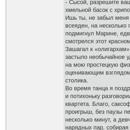
- Сысой, разрешите ва
хмельной басок с хрипо
Ишь ты, не забыл меня 
всеяден, на несколько 
подмигнул Марине, едв
смотрелся этот красно
Зашагал к «олигархам».
застыло необычайное у
на мою простецкую физ
оценивающим взглядом,
столика.
Во время танца я позд
и потихоньку разговори
квартета. Благо, саксо
проигрыш, без паузы пе
несколько минут, а дев
нарядных пар, собирая 