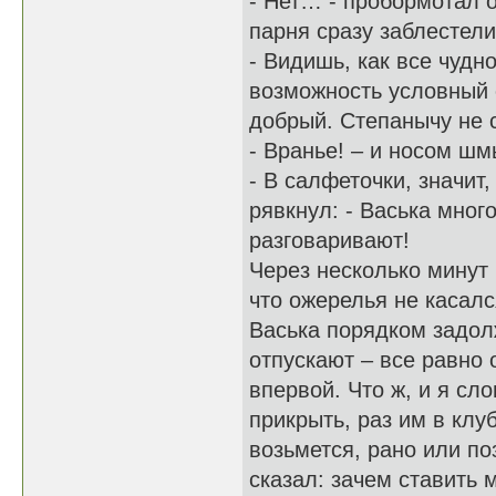
- Нет… - пробормотал о
парня сразу заблестели
- Видишь, как все чудн
возможность условный 
добрый. Степанычу не с
- Вранье! – и носом шм
- В салфеточки, значит
рявкнул: - Васька мног
разговаривают!
Через несколько минут 
что ожерелья не касалс
Васька порядком задолж
отпускают – все равно 
впервой. Что ж, и я сл
прикрыть, раз им в клу
возьмется, рано или по
сказал: зачем ставить