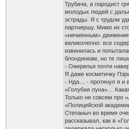
Трубача, а пародист гр
молодых людей с дальн
эстрады. Я с трудом у
партнершу. Мимо их ст
«нечаянным» движением
великолепно: все соде
извинилась и попытала
блондинкам, но те лиш
- Ожерелья почти навер
Я даже косметичку Пэри
- Нда… - протянул я и 
«Голубая луна»… Какая
Только не совсем про «
«Полицейской академии»
Степаныч во время оче
рассказывал, как в «Го
задержала несколько ч