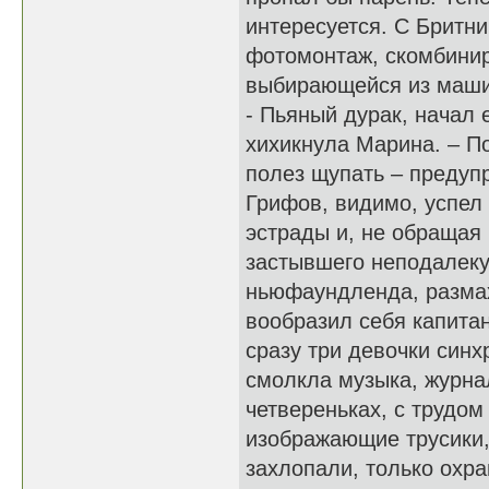
интересуется. С Бритни
фотомонтаж, скомбинир
выбирающейся из маши
- Пьяный дурак, начал 
хихикнула Марина. – П
полез щупать – предуп
Грифов, видимо, успел
эстрады и, не обращая
застывшего неподалеку
ньюфаундленда, размах
вообразил себя капита
сразу три девочки син
смолкла музыка, журнал
четвереньках, с трудом
изображающие трусики, 
захлопали, только охр