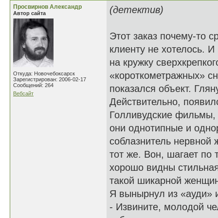
Просвирнов Александр
(детектив)
Автор сайта
Этот заказ почему-то с
клиенту не хотелось. И
на кружку сверхкрепког
«короткометражных» сн
Откуда: Новочебоксарск
Зарегистрирован: 2006-02-17
Сообщений: 264
показался объект. Глян
Вебсайт
Действительно, появил
Голливудские фильмы, 
они однотипные и одно
соблазнитель нервной 
тот же. Вон, шагает по
хорошо видны стильная
такой шикарной женщи
Я вынырнул из «ауди» 
- Извините, молодой ч