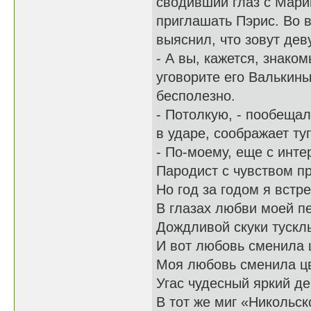
сводивший глаз с Мари
приглашать Пэрис. Во 
выяснил, что зовут дев
- А вы, кажется, знако
уговорите его Валькин
бесполезно.
- Потолкую, - пообещал
в ударе, соображает ту
- По-моему, еще с инте
Пародист с чувством п
Но год за годом я встр
В глазах любви моей п
Дождливой скуки тускл
И вот любовь сменила 
Моя любовь сменила цв
Угас чудесный яркий д
В тот же миг «Никольс