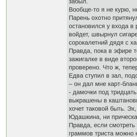
забыл.
Вообще-то я не курю, н
Парень охотно притянул
остановился у входа в 
войдет, швырнул сигаре
сорокалетний дядя с ха
Правда, пока в эфире т
зажигалке в виде второ
проверено. Что ж, тепе
Едва ступил в зал, под
– он дал мне карт-блан
- дамочки под тридцат
выкрашены в каштановы
хочет таковой быть. Эх
Юдашкина, ни прическа
Правда, если смотреть 
граммов триста можно н