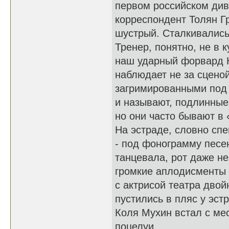
первом российском див
корреспондент Толян Гр
шустрый. Сталкивались 
Тренер, понятно, не в к
наш ударный форвард К
наблюдает не за сцено
загримированными под Б
и называют, подлинные
но они часто бывают в
На эстраде, словно сп
- под фонограмму песен
танцевала, рот даже н
громкие аплодисменты 
с актрисой театра двой
пустились в пляс у эс
Коля Мухин встал с м
поцелуи.