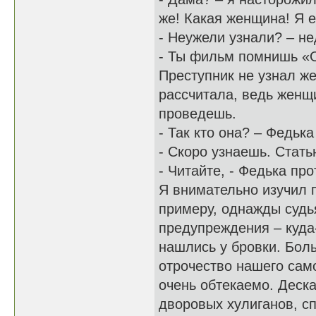
же! Какая женщина! Я 
- Неужели узнали? – н
- Ты фильм помнишь «О
Преступник не узнал же
рассчитала, ведь женщ
проведешь.
- Так кто она? – Федьк
- Скоро узнаешь. Стат
- Читайте, - Федька пр
Я внимательно изучил 
примеру, однажды судья
предупреждения – куда
нашлись у бровки. Бол
отрочество нашего само
очень обтекаемо. Деск
дворовых хулиганов, сп