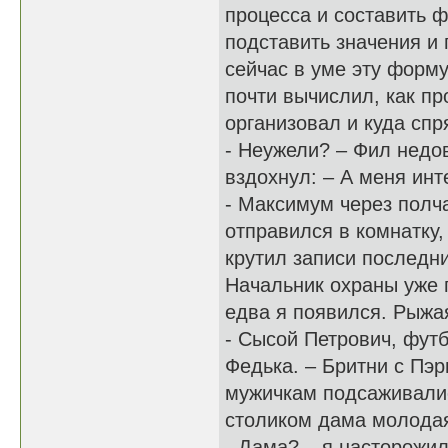
процесса и составить ф
подставить значения и 
сейчас в уме эту форм
почти вычислил, как пр
организовал и куда спр
- Неужели? – Фил недо
вздохнул: – А меня инт
- Максимум через полч
отправился в комнатку
крутил записи последни
Начальник охраны уже 
едва я появился. Рыжа
- Сысой Петрович, футб
Федька. – Бритни с Пэ
мужичкам подсаживалис
столиком дама молодая
- Дама? – я насторожилс