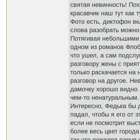
святая невинность! Пох
красавчик наш тут как 
Фото есть, диктофон вк
слова разобрать можно
Потягивая небольшими 
одном из романов Флоб
что ушел, а сам подсл
разговору жены с прият
только раскачается на
разговор на другое. Не
дамочку хорошо видно. 
чем-то ненатуральным. 
Интересно, Федька бы 
падал, чтобы я его от э
если не посмотрит выс
более весь цвет города
так что пожалел парня 