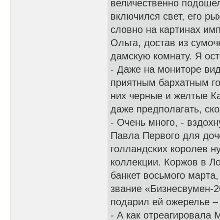
величественно подошел
включился свет, его р
словно на картинах им
Ольга, достав из сумо
дамскую комнату. Я ос
- Даже на мониторе ви
приятным бархатным го
них черные и желтые К
даже предполагать, ско
- Очень много, - вздох
Павла Первого для доч
голландских королев ну
коллекции. Коржов в Ло
банкет восьмого марта
звание «Бизнесвумен-2
подарил ей ожерелье – 
- А как отреагировала 