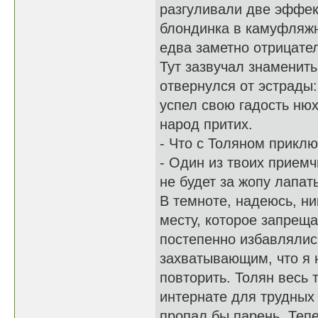
разгуливали две эффек
блондинка в камуфляжн
едва заметно отрицател
Тут зазвучал знаменит
отвернулся от эстрады:
успел свою гадость нюх
народ притих.
- Что с Толяном прикл
- Один из твоих приемч
не будет за жопу лапать
В темноте, надеюсь, ни
месту, которое запреща
постепенно избавлялис
захватывающим, что я 
повторить. Толян весь 
интернате для трудных 
пропал бы парень. Те