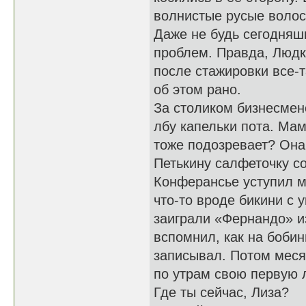
волнистые русые волос
Даже не будь сегодняш
проблем. Правда, Людк
после стажировки все-т
об этом рано.
За столиком бизнесмен
лбу капельки пота. Мама
тоже подозревает? Она,
Петькину салфеточку со
Конферансье уступил м
что-то вроде бикини с 
заиграли «Фернандо» и
вспомнил, как на боби
записывал. Потом месяц
по утрам свою первую 
Где ты сейчас, Лиза?