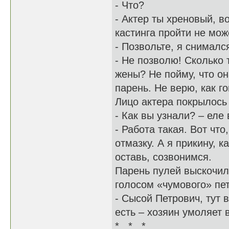
- Что?
- Актер ты хреновый, в
кастинга пройти не мо
- Позвольте, я снимал
- Не позволю! Сколько
жены? Не пойму, что о
парень. Не верю, как г
Лицо актера покрылось
- Как вы узнали? – еле
- Работа такая. Вот чт
отмазку. А я прикину, 
оставь, созвонимся.
Парень пулей выскочил 
голосом «чумового» пе
- Сысой Петрович, тут 
есть – хозяин умоляет 
* * *