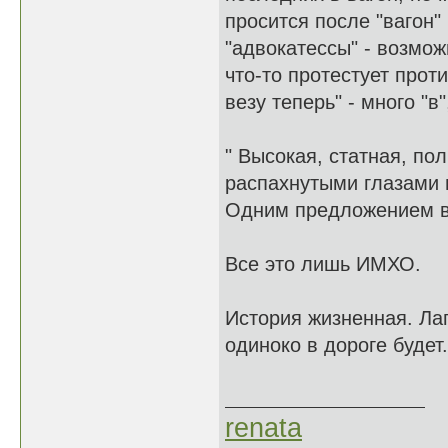
просится после "вагон"
"адвокатессы" - возмож
что-то протестует проти
везу теперь" - много "в"
" Высокая, статная, по
распахнутыми глазами и
Одним предложением вн
Все это лишь ИМХО.
История жизненная. Лап
одиноко в дороге будет.
С ув
renata