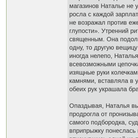
магазинов Наталье не 
росла с каждой зарплат
не возражал против еж
глупости». Утренний р
священным. Она подолг
одну, то другую вещиц
иногда нелепо, Наталь
всевозможными цепочка
изящные руки колечкам
камнями, вставляла в 
обеих рук украшала бр
Опаздывая, Наталья вы
продрогла от пронизыв
самого подбородка, су
вприпрыжку понеслась 