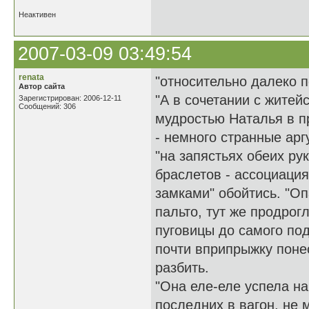
Неактивен
2007-03-09 03:49:54
renata
"относительно далеко п
Автор сайта
"А в сочетании с житей
Зарегистрирован: 2006-12-11
Сообщений: 306
мудростью Наталья в п
- немного странные арг
"на запястьях обеих ру
браслетов - ассоциация
замками" обойтись. "О
пальто, тут же продрог
пуговицы до самого по
почти вприпрыжку поне
разбить.
"Она еле-еле успела на
последних в вагон, не 