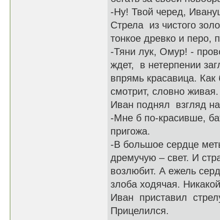
-Ну! Твой черед, Иван
Стрела из чистого зол
тонкое древко и перо, 
-Тяни лук, Омур! - про
ждет, в нетерпении заг
впрямь красавица. Как 
смотрит, словно живая.
Иван поднял взгляд на
-Мне б по-красивше, б
пригожа.
-В большое сердце меть
дремучую – свет. И ст
возлюбит. А ежель серд
злоба ходячая. Никако
Иван приставил стрелу
Прицелился.