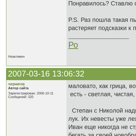
Понравилось? Ставлю 
P.S. Раз пошла такая п
растеряет подсказки к 
Ро
Неактивен
2007-03-16 13:06:32
чернигов
маловато, как грица, во
Автор сайта
есть - светлая, чистая, 
Зарегистрирован: 2006-10-11
Сообщений: 320
Степан с Николой надм
лук. Их невесты уже ле
Иван еще никогда не ст
бегать за своей новобр