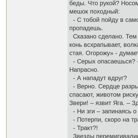
беды. Что рукой? Носом
мешок походный:
- С тобой пойду в само
пропадешь.
Сказано сделано. Тем ж
конь всхрапывает, волк
стая. Огорожу» - думает
- Серых опасаешься? –
Напрасно.
- А нападут вдруг?
- Верно. Сердце разры
спасают, животом риск
Звери! – язвит Яга. – 
- Ни зги – запинаясь о
- Потерпи, скоро на т
- Тракт?!
Звезды перемигивались