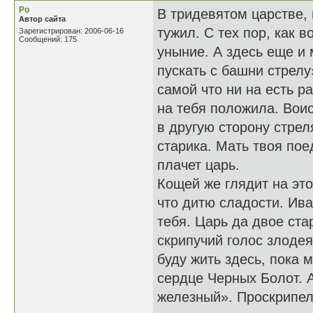
Ро
В тридевятом царстве, 
Автор сайта
тужил. С тех пор, как 
Зарегистрирован: 2006-06-16
Сообщений: 175
уныние. А здесь еще и 
пускать с башни стрелу
самой что ни на есть р
на тебя положила. Воис
в другую сторону стрел
старика. Мать твоя пое
плачет царь.
Кощей же глядит на это
что дитю сладости. Ива
тебя. Царь да двое ст
скрипучий голос злодея:
буду жить здесь, пока 
сердце Черных Болот. А
железный». Проскрипел