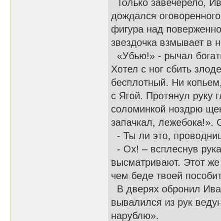
Только завечерело, Ива
дождался оговоренного
фигура над поверженно
звездочка взмывает в н
«Убью!» - рычал богат
Хотел с ног сбить злод
бесплотный. Ни копьем,
с Ягой. Протянул руку 
соломинкой ноздрю щеко
запачкал, лежебока!». 
- Ты ли это, проводниц
- Ох! – всплеснув рука
высматривают. Этот же 
чем беде твоей пособит
В дверях обронил Иван
вывалился из рук ведунь
нарублю».