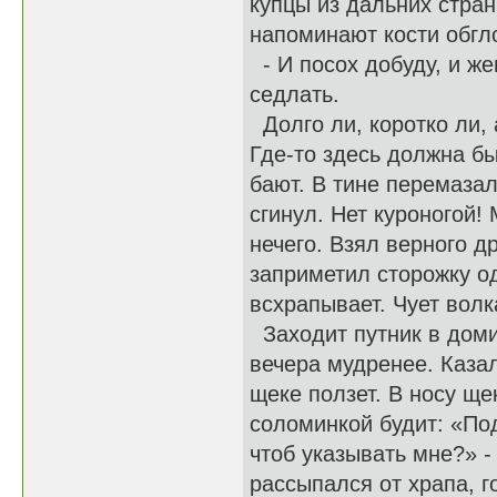
купцы из дальних стран
напоминают кости обгл
- И посох добуду, и же
седлать.
Долго ли, коротко ли, 
Где-то здесь должна б
бают. В тине перемазал
сгинул. Нет куроногой!
нечего. Взял верного д
заприметил сторожку од
всхрапывает. Чует волк
Заходит путник в домик
вечера мудренее. Казал
щеке ползет. В носу ще
соломинкой будит: «Под
чтоб указывать мне?» -
рассыпался от храпа, г