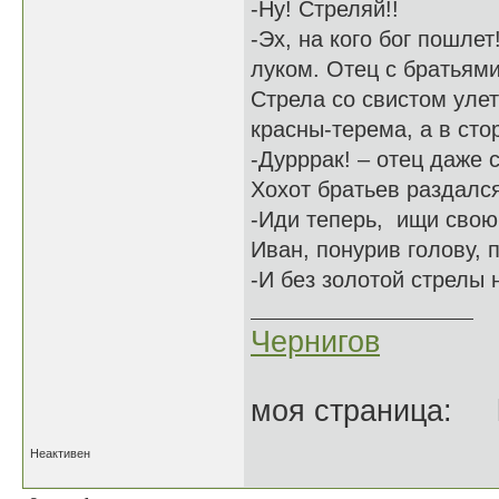
-Ну! Стреляй!!
-Эх, на кого бог пошлет
луком. Отец с братьям
Стрела со свистом улет
красны-терема, а в сто
-Дурррак! – отец даже 
Хохот братьев раздалс
-Иди теперь, ищи свою
Иван, понурив голову, 
-И без золотой стрелы 
Чернигов
моя страница: ht
Неактивен