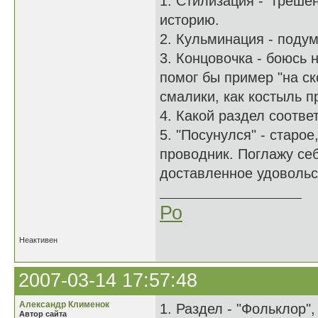
1. Стилизация - "греше
историю.
2. Кульминация - поду
3. Концовочка - боюсь 
помог бы пример "на ск
смалики, как костыль п
4. Какой раздел соотв
5. "Посунулся" - старое
проводник. Поглажу себ
доставленное удовольс
Ро
Неактивен
2007-03-14 17:57:48
Александр Клименок
1. Раздел - "Фольклор",
Автор сайта