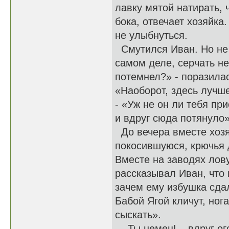
лавку мятой натирать, 
бока, отвечает хозяйка
не улыбнуться.
Смутился Иван. Но не т
самом деле, серчать н
потемнел?» - поразила
«Наоборот, здесь лучше
- «Уж не он ли тебя пр
и вдруг сюда потянуло» 
До вечера вместе хозя
покосившуюся, крючья 
Вместе на заводях лов
рассказывал Иван, что 
зачем ему избушка сда
Бабой Ягой кличут, ног
сыскать».
- Ты немец! – вдруг о