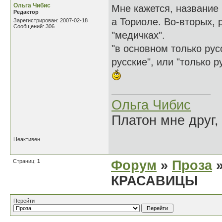
Ольга Чибис
Мне кажется, название 
Редактор
а Ториоле. Во-вторых, 
Зарегистрирован: 2007-02-18
Сообщений: 306
"медичках".
"в основном только рус
русские", или "только р
Ольга Чибис
Платон мне друг,
Неактивен
Страниц:
1
Форум
»
Проза
»
КРАСАВИЦЫ
Перейти