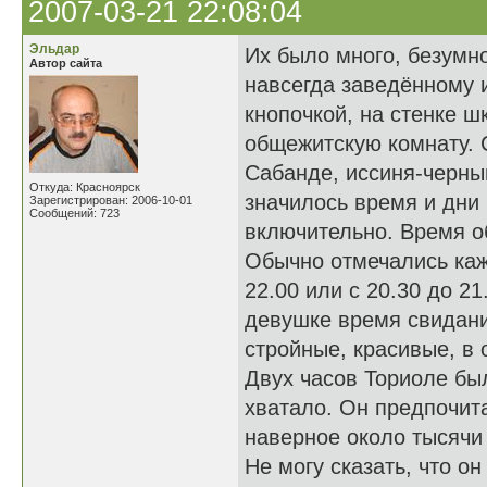
2007-03-21 22:08:04
Эльдар
Их было много, безумно
Автор сайта
навсегда заведённому 
кнопочкой, на стенке 
общежитскую комнату. С
Сабанде, иссиня-черны
Откуда: Красноярск
значилось время и дни
Зарегистрирован: 2006-10-01
Сообщений: 723
включительно. Время об
Обычно отмечались каж
22.00 или с 20.30 до 2
девушке время свидани
стройные, красивые, в 
Двух часов Ториоле был
хватало. Он предпочита
наверное около тысячи 
Не могу сказать, что о