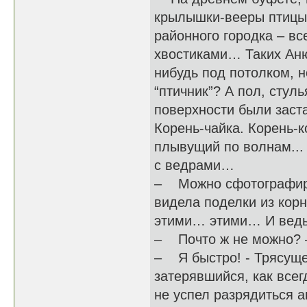
крылышки-вееры птицы 
районного городка – в
хвостиками… Таких Аню
нибудь под потолком, н
“птичник”? А пол, стул
поверхности были заст
Корень-чайка. Корень-
плывущий по волнам..
с ведрами…
– Можно сфотографиров
видела поделки из кор
этими… этими… И ведь 
– Почто ж не можно? –
– Я быстро! - Трясуще
затерявшийся, как всег
не успел разрядиться а