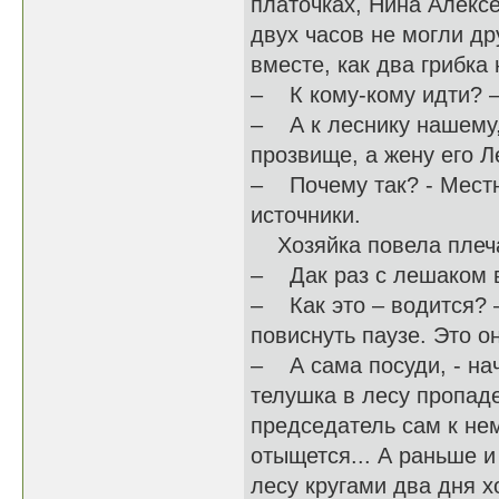
платочках, Нина Алекс
двух часов не могли др
вместе, как два грибка
– К кому-кому идти? –
– А к леснику нашему,
прозвище, а жену его Л
– Почему так? - Местн
источники.
Хозяйка повела плеч
– Дак раз с лешаком в
– Как это – водится? 
повиснуть паузе. Это о
– А сама посуди, - на
телушка в лесу пропаде
председатель сам к нем
отыщется... А раньше и 
лесу кругами два дня х