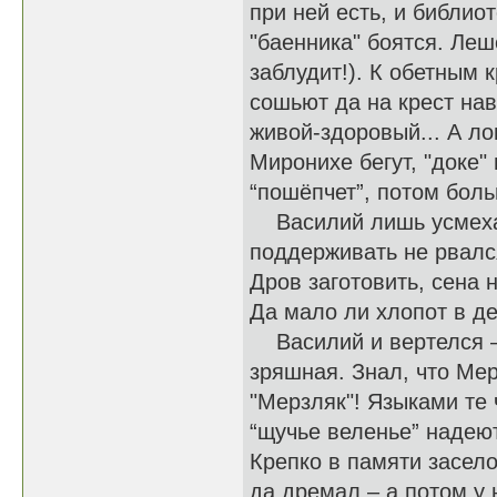
при ней есть, и библиот
"баенника" боятся. Леш
заблудит!). К обетным 
сошьют да на крест нав
живой-здоровый... А ло
Миронихе бегут, "доке" 
“пошёпчет”, потом больн
Василий лишь усмехалс
поддерживать не рвался
Дров заготовить, сена 
Да мало ли хлопот в д
Василий и вертелся – 
зряшная. Знал, что Мер
"Мерзляк"! Языками те 
“щучье веленье” надеют
Крепко в памяти засело
да дремал – а потом у 