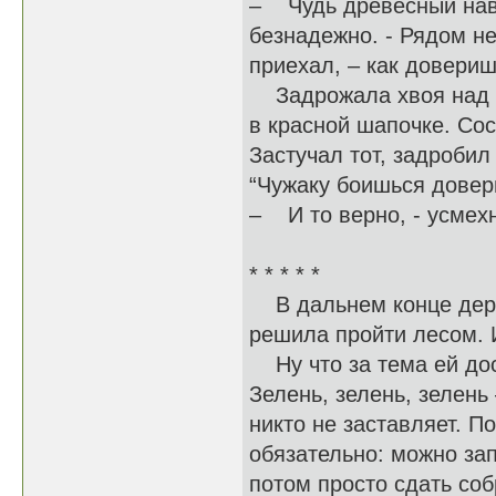
– Чудь древесный навр
безнадежно. - Рядом не
приехал, – как довери
Задрожала хвоя над ни
в красной шапочке. Сос
Застучал тот, задробил
“Чужаку боишься довер
– И то верно, - усмех
* * * * *
В дальнем конце дере
решила пройти лесом. И
Ну что за тема ей дост
Зелень, зелень, зелень
никто не заставляет. П
обязательно: можно зап
потом просто сдать соб