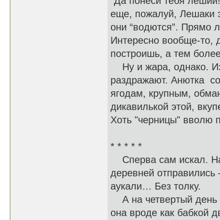
“Да понеси тебя леший!
еще, пожалуй, Лешаки э
они “водются”. Прямо л
Интересно вообще-то, д
построишь, а тем боле
Ну и жара, однако. Из
раздражают. Анютка со
ягодам, крупным, обман
дикавилькой этой, вкуп
Хоть "черницы" ввол
* * * * *
Сперва сам искал. На 
деревней отправились 
аукали… Без толку.
А на четвертый день п
она вроде как бабкой 