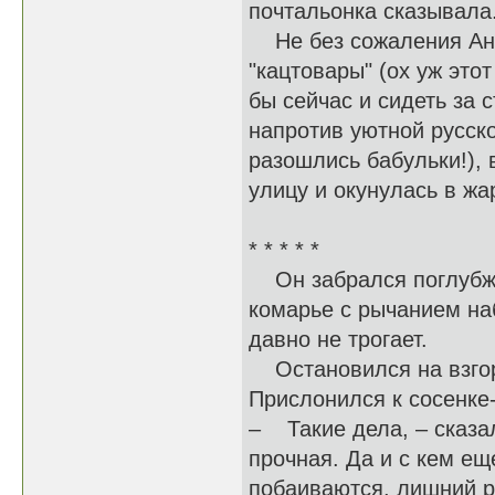
почтальонка сказывала
Не без сожаления Аню
"кацтовары" (ох уж это
бы сейчас и сидеть за
напротив уютной русско
разошлись бабульки!), 
улицу и окунулась в жа
* * * * *
Он забрался поглубже 
комарье с рычанием наб
давно не трогает.
Остановился на взгоры
Прислонился к сосенке
– Такие дела, – сказа
прочная. Да и с кем ещ
побаиваются, лишний р