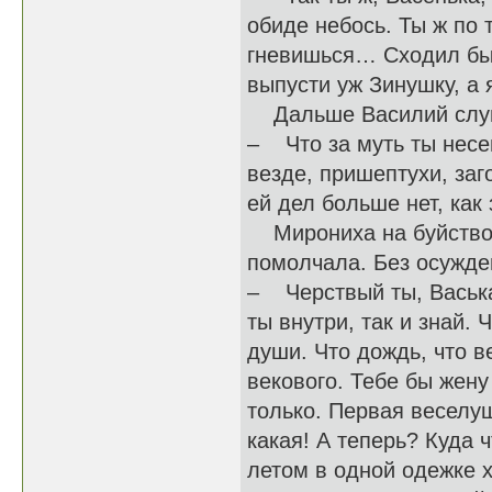
обиде небось. Ты ж по
гневишься… Сходил бы к
выпусти уж Зинушку, а я
Дальше Василий слушат
– Что за муть ты несе
везде, пришептухи, заг
ей дел больше нет, как
Мирониха на буйство е
помолчала. Без осужде
– Черствый ты, Васька
ты внутри, так и знай. 
души. Что дождь, что в
векового. Тебе бы жен
только. Первая веселуш
какая! А теперь? Куда
летом в одной одежке х