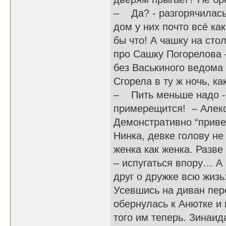
– Да? - разгорячилась
дом у них почто всё ка
бы что! А чашку на сто
про Сашку Погорелова 
без Васькиного ведома 
Сгорела в ту ж ночь, ка
– Пить меньше надо - 
примерещится! – Алекс
Демонстративно “привер
Нинка, девке голову не
женка как женка. Разве
– испугаться впору… А 
друг о дружке всю жизь:
Усевшись на диван пер
обернулась к Анютке и 
того им теперь. Зинаид