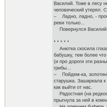
Василий. Тоже в лесу н
человеческий утерял. С
– Ладно, ладно, - про
реви только…
Повернулся Василий об
* * * * *
Анютка скосила глаза 
бабушку, тем более что
(и про дороги эти разны
грибы…
– Пойдем-ка, золотинь
старушка. Зашаркала к 
как выйти от нас.
Радостная (на редкост
прыгнула за ней в комн
На древнем буфете, н