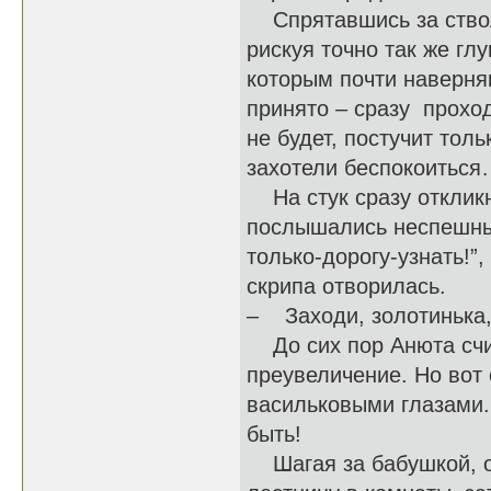
Спрятавшись за стволо
рискуя точно так же гл
которым почти наверняк
принято – сразу проход
не будет, постучит толь
захотели беспокоитьс
На стук сразу откликну
послышались неспешные
только-дорогу-узнать!”,
скрипа отворилась.
– Заходи, золотинька, 
До сих пор Анюта счит
преувеличение. Но вот 
васильковыми глазами.
быть!
Шагая за бабушкой, о