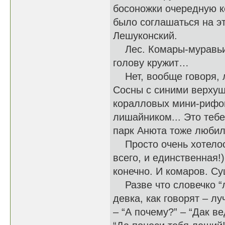
босоножки очередную ко
было соглашаться на эт
Лешуконский.
Лес. Комары-муравьи. 
голову кружит…
Нет, вообще говоря, л
Сосны с синими верхушк
коралловых мини-рифо
лишайником... Это тебе
парк Анюта тоже любил
Просто очень хотелось
всего, и единственная!)
конечно. И комаров. С
Разве что словечко “ле
девка, как говорят – л
– “А почему?” – “Дак в