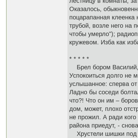
лестницу в комнаты, за
Оказалось, обыкновенно
поцарапанная клеенка н
трубой, возле него на 
чтобы умерло"); радиоп
кружевом. Изба как изб
* * * * *
Брел бором Василий, 
Успокоиться долго не м
услышанное: сперва от 
Ладно бы соседи болтал
что?! Что он им – бор
дом, может, плохо отст
не прожил. А ради кого 
района приедут, - снов
Хрустели шишки под с