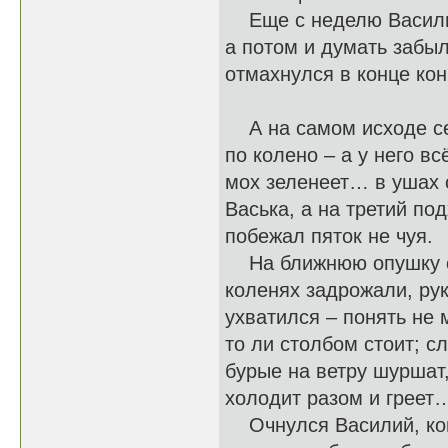
Еще с неделю Василий
а потом и думать забыл
отмахнулся в конце кон
А на самом исходе сен
по колено – а у него вс
мох зеленеет… в ушах 
Васька, а на третий под
побежал пяток не чуя.
На ближнюю опушку ст
коленях задрожали, ру
ухватился – понять не м
то ли столбом стоит; сл
бурые на ветру шуршат,
холодит разом и гре
Очнулся Василий, когд