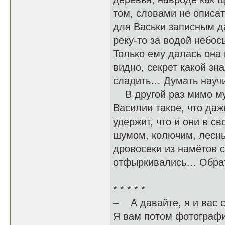
том, словами не описат
для Васьки записным д
реку-то за водой небос
Только ему далась она 
видно, секрет какой зн
сладить… Думать научи
В другой раз мимо му
Василии такое, что даже
удержит, что и они в с
шумом, колючим, лесны
дровосеки из намётов 
отфыркивались… Обратн
* * * * *
– А давайте, я и вас 
Я вам потом фотограф