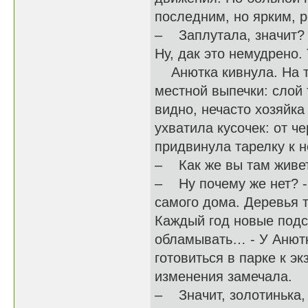
последним, но ярким, 
– Заплутала, значит? 
Ну, дак это немудрено.
Анютка кивнула. На та
местной выпечки: слой 
видно, нечасто хозяйка
ухватила кусочек: от ч
придвинула тарелку к н
– Как же вы там живете
– Ну почему же нет? - 
самого дома. Деревья т
Каждый год новые подс
обламывать… - У Анютк
готовиться в парке к э
изменения замечала.
– Значит, золотинька,