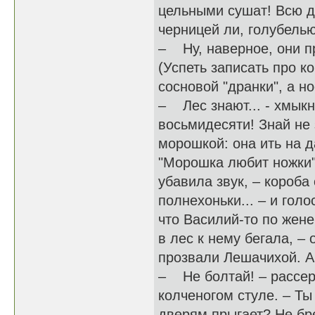
цельными сушат! Всю д
черницей ли, голубелью
– Ну, наверное, они п
(Успеть записать про ко
сосновой "дранки", а но
– Лес знают... - хмыкн
восьмидесяти! Знай не 
морошкой: она ить на д
"Морошка любит ножки".
убавила звук, – короба
полнехоньки... – и голо
что Василий-то по жене
в лес к нему бегала, – 
прозвали Лешачихой. А 
– Не болтай! – рассер
колченогом стуле. – Ты
дверям прыгает? Не бр