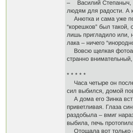
– Василий Степаныч, -
людям для радости. А 
Анютка и сама уже пон
“корешков” был такой,
лишь пригладило или, н
лака – ничего “инород
Вовсю щелкая фотоапп
странно внимательный
* * * * *
Часа четыре он после 
сил выбился, домой п
А дома его Зинка встр
приветливая. Глаза син
раздобыла – вмиг нара
выбила, печь протопил
Отощала вот только со