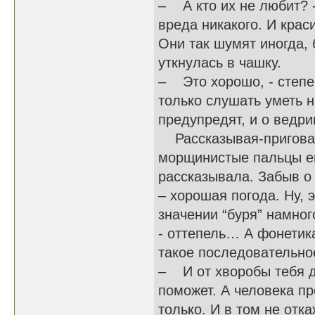
– А кто их не любит? -
вреда никакого. И кра
Они так шумят иногда, 
уткнулась в чашку.
– Это хорошо, - степен
только слушать уметь н
предупредят, и о ведри
Рассказывая-приговар
морщинистые пальцы ей
рассказывала. Забыв о 
– хорошая погода. Ну, э
значении “буря” намног
- оттепель… А фонетик
такое последовательное
– И от хворобы тебя д
поможет. А человека пр
только. И в том не отк