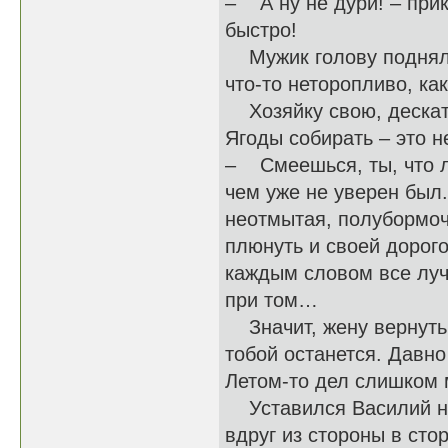
– А ну не дури! – прик
быстро!
Мужик голову поднял, 
что-то неторопливо, ка
Хозяйку свою, дескать
Ягоды собирать – это н
– Смеешься, ты, что л
чем уже не уверен был.
неотмытая, полубормоче
плюнуть и своей дорого
каждым словом все луч
при том…
Значит, жену вернуть 
тобой останется. Давно
Летом-то дел слишком 
Уставился Василий на 
вдруг из стороны в сто