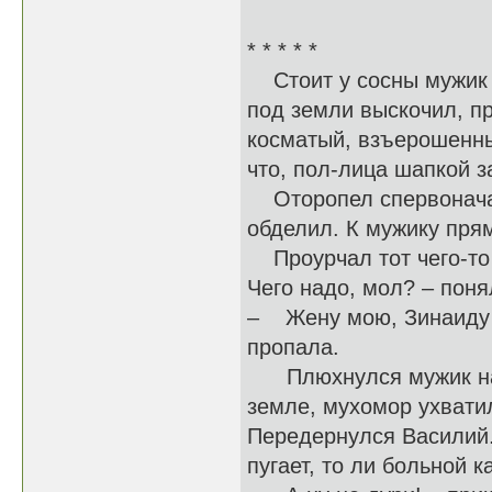
* * * * *
Стоит у сосны мужик – 
под земли выскочил, пр
косматый, взъерошенны
что, пол-лица шапкой 
Оторопел спервоначалу
обделил. К мужику пря
Проурчал тот чего-то в
Чего надо, мол? – поня
– Жену мою, Зинаиду и
пропала.
Плюхнулся мужик на ко
земле, мухомор ухвати
Передернулся Василий. 
пугает, то ли больной 