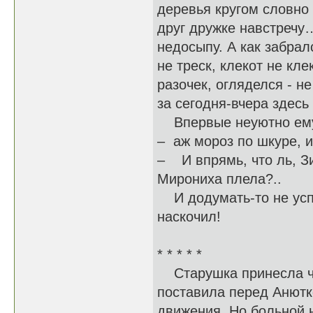
деревья кругом словно 
друг дружке навстречу…
недосыпу. А как забрал
не треск, клекот не к
разочек, огляделся - н
за сегодня-вчера здесь 
Впервые неуютно ему с
– аж мороз по шкуре, и
– И впрямь, что ль, Зи
Мирониха плела?..
И додумать-то не успел
наскочил!
* * * * *
Старушка принесла чаш
поставила перед Анютк
движения. Но больной 