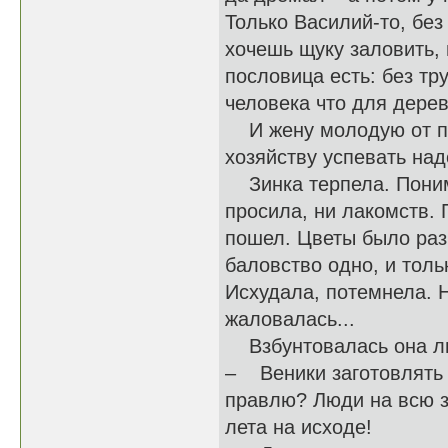
Только Василий-то, бе
хочешь щуку заловить, 
пословица есть: без тр
человека что для дерев
И жену молодую от под
хозяйству успевать на
Зинка терпела. Понима
просила, ни лакомств. 
пошел. Цветы было раз
баловство одно, и толь
Исхудала, потемнела. 
жаловалась...
Взбунтовалась она лиш
– Веники заготовлять н
правлю? Люди на всю з
лета на исходе!