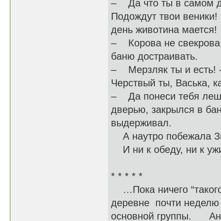
– Да что ты в самом д
Подождут твои веники!
день животина мается!
– Корова не свекрова,
баню достраивать.
– Мерзляк ты и есть! -
Черствый ты, Васька, ка
– Да понеси тебя леши
дверью, закрылся в бан
выдерживал.
А наутро побежала Зин
И ни к обеду, ни к уж
* * * * *
…Пока ничего “такого”
деревне почти неделю 
основной группы. Анют