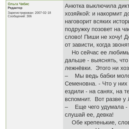
Ольга Чибис
Анютка выключила дикто
Редактор
хозяйкой: и накормит д
Зарегистрирован: 2007-02-18
Сообщений: 306
наговорит всяких истор
подружку позовет на ча
слово! Пиши не хочу! Д
от зависти, когда звонят
Но сейчас ее любимые
дальше - выяснять, что
лежнёвки. Этого ни хоз
– Мы ведь бабки молод
Семеновна. - Что у них
ездили - на санях, на т
вспомнит. Вот разве у 
– Еще чего удумала - 
слушай ее, девка!
Обе крепенькие, словн