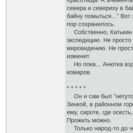
Красотища! А элементы 
севера и севериху в ба
байну помыться..." Вот 
пор сохранилось.
Собственно, Катькин д
экспедицию. Не просто 
мировидению. Не просто
изменит.
Но пока... Анютка взд
комаров.
* * * * *
Он и сам был "нетутош
Зинкой, в районном гор
ему, сироте, где осест
Прожить можно.
Только народ-то до че