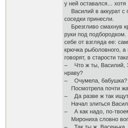
у ней оставался... хотя
Василий в аккурат с по
соседки принесли.
Брезгливо смахнув кро
руки под подбородком.
себе от взгляда ее: са
крючка рыболовного, а 
говорят, в старости так
– Что ж ты, Василий, 
нраву?
– Очумела, бабушка? –
Посмотрела почти жа
– Да разве ж так ищут
Начал злиться Василий
– А как надо, по-твое
Мирониха словно вопр
– Так ты ж, Васенька, 