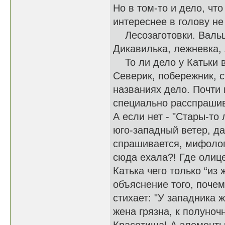
Но в том-то и дело, чт
интереснее в голову не
Лесозаготовки. Вальщ
Дикавилька, лежневка,
То ли дело у Катьки в
Северик, побережник, с
названиях дело. Почти 
специально расспрашива
А если нет - "Стары-то
юго-западный ветер, д
спрашивается, мифолог
сюда ехала?! Где олиц
Катька чего только “из
объяснение того, почем
стихает: "У западника ж
жена грязна, к полуночн