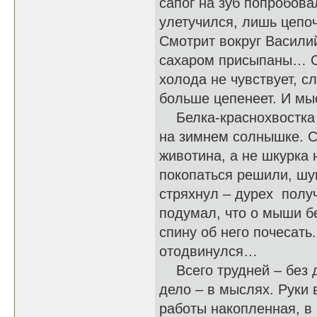
сапог на зуб попробова
улетучился, лишь цепо
Смотрит вокруг Василий
сахаром присыпаны… См
холода не чувствует, с
больше цепенеет. И мы
Белка-краснохвостка п
на зимнем солнышке. Со
животина, а не шкурка
покопаться решили, шу
стряхнул – дурех получ
подумал, что о мыши б
спину об него почесать
отодвинулся…
Всего трудней – без де
дело – в мыслях. Руки 
работы накопленная, в