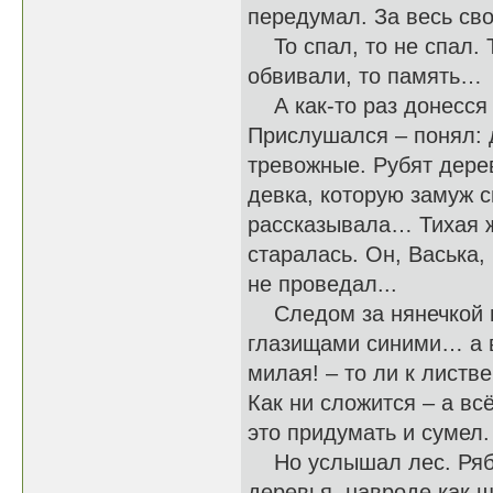
передумал. За весь св
То спал, то не спал. Т
обвивали, то память…
А как-то раз донесся 
Прислушался – понял: 
тревожные. Рубят дерев
девка, которую замуж с
рассказывала… Тихая ж
старалась. Он, Васька,
не проведал...
Следом за нянечкой и 
глазищами синими… а вк
милая! – то ли к листве
Как ни сложится – а вс
это придумать и сумел.
Но услышал лес. Рябь
деревья, навроде как 