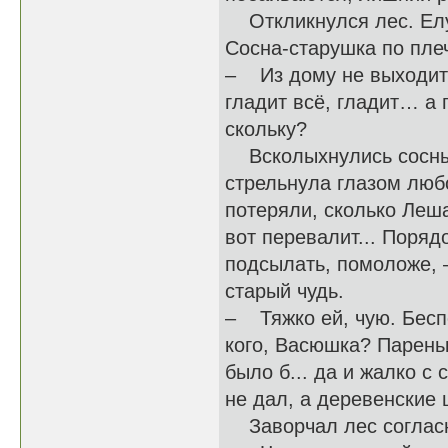
Откликнулся лес. Елу
Сосна-старушка по пле
– Из дому не выходит 
гладит всё, гладит… а п
скольку?
Всколыхнулись сосны, 
стрельнула глазом люб
потеряли, сколько Леша
вот перевалит... Поряд
подсылать, помоложе, –
старый чудь.
– Тяжко ей, чую. Бесп
кого, Васюшка? Пареньк
было б... да и жалко с
не дал, а деревенские 
Заворчал лес согласно: