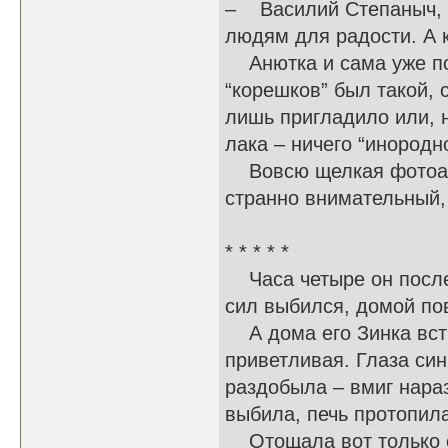
– Василий Степаныч, -
людям для радости. А 
Анютка и сама уже пон
“корешков” был такой,
лишь пригладило или, н
лака – ничего “инород
Вовсю щелкая фотоапп
странно внимательный
* * * * *
Часа четыре он после 
сил выбился, домой п
А дома его Зинка встр
приветливая. Глаза син
раздобыла – вмиг нара
выбила, печь протопил
Отощала вот только со