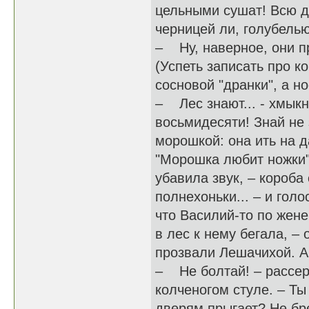
цельными сушат! Всю д
черницей ли, голубелью
– Ну, наверное, они п
(Успеть записать про ко
сосновой "дранки", а но
– Лес знают... - хмыкн
восьмидесяти! Знай не 
морошкой: она ить на д
"Морошка любит ножки".
убавила звук, – короба
полнехоньки... – и голо
что Василий-то по жене
в лес к нему бегала, – 
прозвали Лешачихой. А 
– Не болтай! – рассер
колченогом стуле. – Ты
дверям прыгает? Не бр