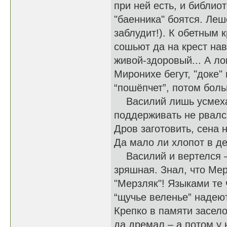
при ней есть, и библиот
"баенника" боятся. Леш
заблудит!). К обетным 
сошьют да на крест нав
живой-здоровый... А ло
Миронихе бегут, "доке" 
“пошёпчет”, потом больн
Василий лишь усмехалс
поддерживать не рвался
Дров заготовить, сена 
Да мало ли хлопот в д
Василий и вертелся – 
зряшная. Знал, что Мер
"Мерзляк"! Языками те 
“щучье веленье” надеют
Крепко в памяти засело
да дремал – а потом у 