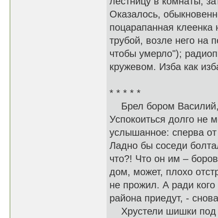
лестницу в комнаты, за
Оказалось, обыкновенно
поцарапанная клеенка н
трубой, возле него на 
чтобы умерло"); радиоп
кружевом. Изба как изб
* * * * *
Брел бором Василий, 
Успокоиться долго не м
услышанное: сперва от 
Ладно бы соседи болтал
что?! Что он им – бор
дом, может, плохо отст
не прожил. А ради кого 
района приедут, - снов
Хрустели шишки под с