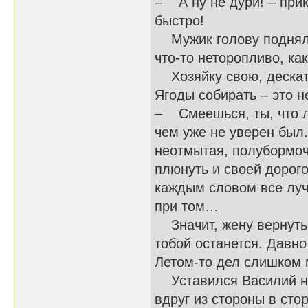
– А ну не дури! – прик
быстро!
Мужик голову поднял, 
что-то неторопливо, ка
Хозяйку свою, дескать
Ягоды собирать – это н
– Смеешься, ты, что л
чем уже не уверен был.
неотмытая, полубормоче
плюнуть и своей дорого
каждым словом все луч
при том…
Значит, жену вернуть 
тобой останется. Давно
Летом-то дел слишком 
Уставился Василий на 
вдруг из стороны в сто