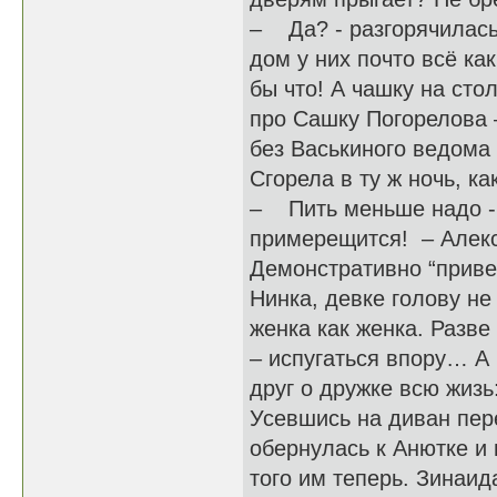
– Да? - разгорячилась
дом у них почто всё ка
бы что! А чашку на сто
про Сашку Погорелова 
без Васькиного ведома 
Сгорела в ту ж ночь, ка
– Пить меньше надо - 
примерещится! – Алекс
Демонстративно “привер
Нинка, девке голову не
женка как женка. Разве
– испугаться впору… А 
друг о дружке всю жизь:
Усевшись на диван пер
обернулась к Анютке и 
того им теперь. Зинаид