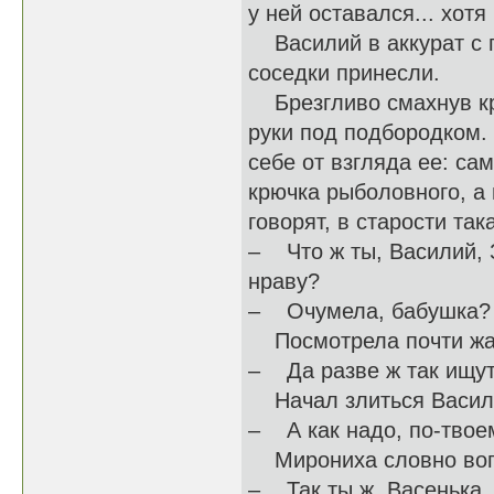
у ней оставался... хотя
Василий в аккурат с по
соседки принесли.
Брезгливо смахнув кро
руки под подбородком.
себе от взгляда ее: са
крючка рыболовного, а 
говорят, в старости так
– Что ж ты, Василий, 
нраву?
– Очумела, бабушка? –
Посмотрела почти жа
– Да разве ж так ищут
Начал злиться Василий
– А как надо, по-твое
Мирониха словно вопр
– Так ты ж, Васенька, 