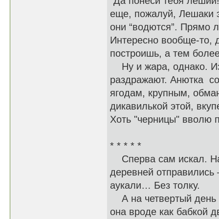
“Да понеси тебя леший!
еще, пожалуй, Лешаки э
они “водются”. Прямо л
Интересно вообще-то, д
построишь, а тем боле
Ну и жара, однако. Из
раздражают. Анютка со
ягодам, крупным, обман
дикавилькой этой, вкуп
Хоть "черницы" ввол
* * * * *
Сперва сам искал. На 
деревней отправились 
аукали… Без толку.
А на четвертый день п
она вроде как бабкой 