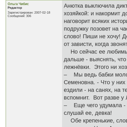
Ольга Чибис
Анютка выключила дикто
Редактор
хозяйкой: и накормит д
Зарегистрирован: 2007-02-18
Сообщений: 306
наговорит всяких истор
подружку позовет на ча
слово! Пиши не хочу! Д
от зависти, когда звонят
Но сейчас ее любимые
дальше - выяснять, что
лежнёвки. Этого ни хоз
– Мы ведь бабки молод
Семеновна. - Что у них
ездили - на санях, на т
вспомнит. Вот разве у 
– Еще чего удумала - 
слушай ее, девка!
Обе крепенькие, словн