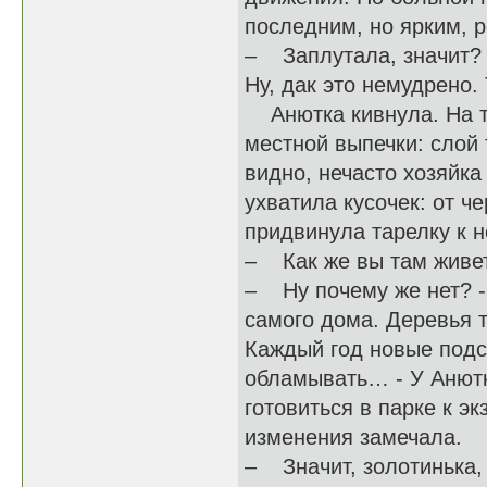
последним, но ярким, 
– Заплутала, значит? 
Ну, дак это немудрено.
Анютка кивнула. На та
местной выпечки: слой 
видно, нечасто хозяйка
ухватила кусочек: от ч
придвинула тарелку к н
– Как же вы там живете
– Ну почему же нет? - 
самого дома. Деревья т
Каждый год новые подс
обламывать… - У Анютк
готовиться в парке к э
изменения замечала.
– Значит, золотинька,