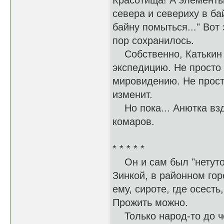
Красотища! А элементы 
севера и севериху в ба
байну помыться..." Вот 
пор сохранилось.
Собственно, Катькин д
экспедицию. Не просто 
мировидению. Не просто
изменит.
Но пока... Анютка взд
комаров.
* * * * *
Он и сам был "нетутош
Зинкой, в районном гор
ему, сироте, где осест
Прожить можно.
Только народ-то до че