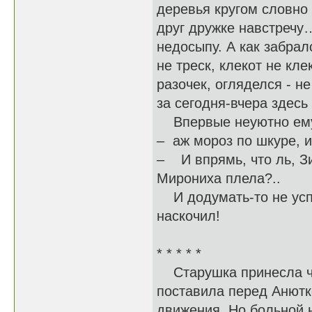
деревья кругом словно 
друг дружке навстречу…
недосыпу. А как забрал
не треск, клекот не к
разочек, огляделся - н
за сегодня-вчера здесь 
Впервые неуютно ему с
– аж мороз по шкуре, и
– И впрямь, что ль, Зи
Мирониха плела?..
И додумать-то не успел
наскочил!
* * * * *
Старушка принесла чаш
поставила перед Анютк
движения. Но больной 