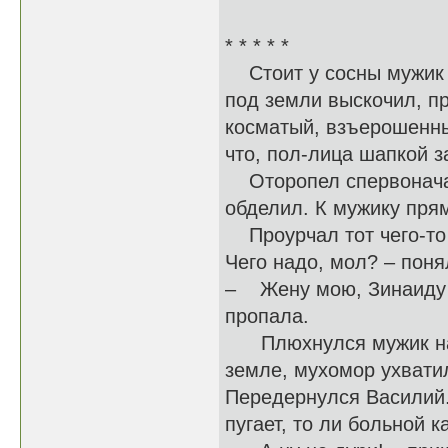
* * * * *
Стоит у сосны мужик – 
под земли выскочил, пр
косматый, взъерошенны
что, пол-лица шапкой 
Оторопел спервоначалу
обделил. К мужику пря
Проурчал тот чего-то в
Чего надо, мол? – поня
– Жену мою, Зинаиду и
пропала.
Плюхнулся мужик на ко
земле, мухомор ухвати
Передернулся Василий. 
пугает, то ли больной 