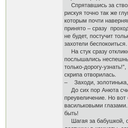
Спрятавшись за стволо
рискуя точно так же гл
которым почти наверняк
принято – сразу проход
не будет, постучит толь
захотели беспокоитьс
На стук сразу откликну
послышались неспешные
только-дорогу-узнать!”,
скрипа отворилась.
– Заходи, золотинька, 
До сих пор Анюта счит
преувеличение. Но вот 
васильковыми глазами.
быть!
Шагая за бабушкой, о