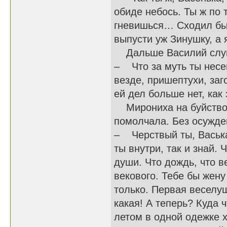
обиде небось. Ты ж по
гневишься… Сходил бы к
выпусти уж Зинушку, а я
Дальше Василий слушат
– Что за муть ты несе
везде, пришептухи, заг
ей дел больше нет, как
Мирониха на буйство е
помолчала. Без осужде
– Черствый ты, Васька
ты внутри, так и знай. 
души. Что дождь, что в
векового. Тебе бы жен
только. Первая веселуш
какая! А теперь? Куда
летом в одной одежке х