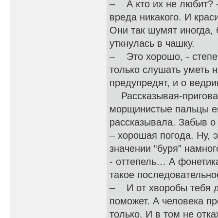
– А кто их не любит? -
вреда никакого. И кра
Они так шумят иногда, 
уткнулась в чашку.
– Это хорошо, - степен
только слушать уметь н
предупредят, и о ведри
Рассказывая-приговар
морщинистые пальцы ей
рассказывала. Забыв о 
– хорошая погода. Ну, э
значении “буря” намног
- оттепель… А фонетик
такое последовательное
– И от хворобы тебя д
поможет. А человека пр
только. И в том не отк