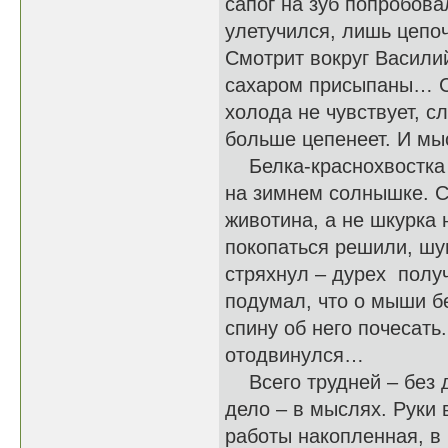
сапог на зуб попробова
улетучился, лишь цепо
Смотрит вокруг Василий
сахаром присыпаны… См
холода не чувствует, с
больше цепенеет. И мы
Белка-краснохвостка п
на зимнем солнышке. Со
животина, а не шкурка
покопаться решили, шу
стряхнул – дурех получ
подумал, что о мыши б
спину об него почесать
отодвинулся…
Всего трудней – без де
дело – в мыслях. Руки 
работы накопленная, в