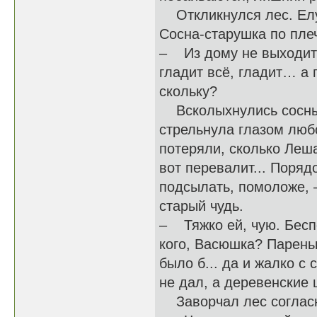
Откликнулся лес. Елу
Сосна-старушка по пле
– Из дому не выходит 
гладит всё, гладит… а п
скольку?
Всколыхнулись сосны, 
стрельнула глазом люб
потеряли, сколько Леша
вот перевалит... Поряд
подсылать, помоложе, –
старый чудь.
– Тяжко ей, чую. Бесп
кого, Васюшка? Пареньк
было б... да и жалко с
не дал, а деревенские 
Заворчал лес согласно: