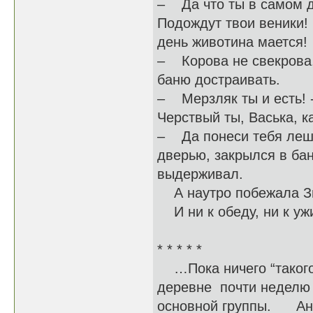
– Да что ты в самом д
Подождут твои веники!
день животина мается!
– Корова не свекрова,
баню достраивать.
– Мерзляк ты и есть! -
Черствый ты, Васька, ка
– Да понеси тебя леши
дверью, закрылся в бан
выдерживал.
А наутро побежала Зин
И ни к обеду, ни к уж
* * * * *
…Пока ничего “такого”
деревне почти неделю 
основной группы. Анют