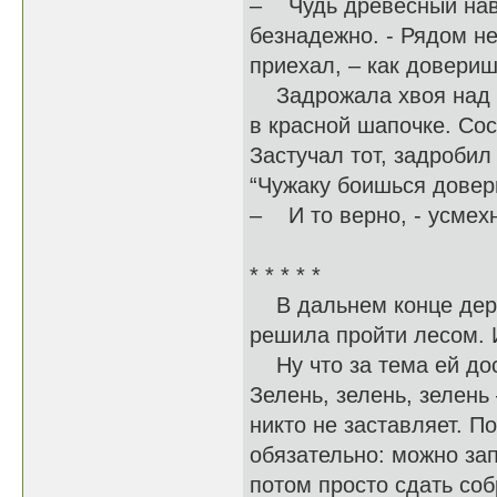
– Чудь древесный навр
безнадежно. - Рядом не
приехал, – как довери
Задрожала хвоя над ни
в красной шапочке. Сос
Застучал тот, задробил
“Чужаку боишься довер
– И то верно, - усмех
* * * * *
В дальнем конце дере
решила пройти лесом. И
Ну что за тема ей дост
Зелень, зелень, зелень
никто не заставляет. П
обязательно: можно зап
потом просто сдать соб