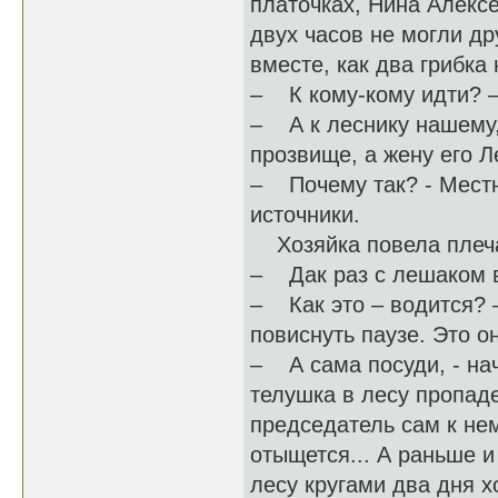
платочках, Нина Алекс
двух часов не могли др
вместе, как два грибка
– К кому-кому идти? –
– А к леснику нашему,
прозвище, а жену его Л
– Почему так? - Местн
источники.
Хозяйка повела плеч
– Дак раз с лешаком в
– Как это – водится? 
повиснуть паузе. Это о
– А сама посуди, - на
телушка в лесу пропаде
председатель сам к нем
отыщется... А раньше и 
лесу кругами два дня х