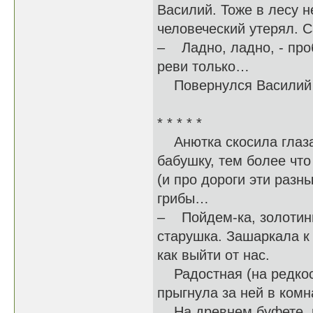
Василий. Тоже в лесу н
человеческий утерял. С
– Ладно, ладно, - про
реви только…
Повернулся Василий об
* * * * *
Анютка скосила глаза 
бабушку, тем более что
(и про дороги эти разны
грибы…
– Пойдем-ка, золотинь
старушка. Зашаркала к 
как выйти от нас.
Радостная (на редкост
прыгнула за ней в комн
На древнем буфете, н