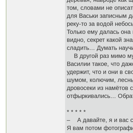
том, словами не описат
для Васьки записным д
реку-то за водой небос
Только ему далась она 
видно, секрет какой зн
сладить… Думать научи
В другой раз мимо му
Василии такое, что даже
удержит, что и они в с
шумом, колючим, лесны
дровосеки из намётов 
отфыркивались… Обратн
* * * * *
– А давайте, я и вас 
Я вам потом фотограф