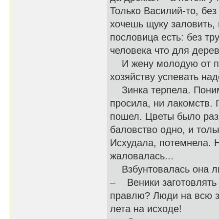
Только Василий-то, бе
хочешь щуку заловить, 
пословица есть: без тр
человека что для дерев
И жену молодую от под
хозяйству успевать на
Зинка терпела. Понима
просила, ни лакомств. 
пошел. Цветы было раз
баловство одно, и толь
Исхудала, потемнела. 
жаловалась...
Взбунтовалась она лиш
– Веники заготовлять н
правлю? Люди на всю з
лета на исходе!