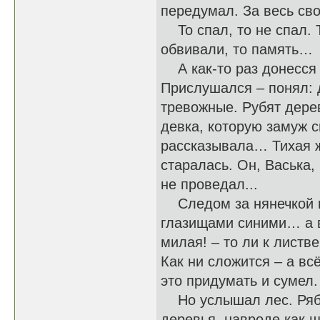
передумал. За весь св
То спал, то не спал. Т
обвивали, то память…
А как-то раз донесся 
Прислушался – понял: 
тревожные. Рубят дерев
девка, которую замуж с
рассказывала… Тихая ж
старалась. Он, Васька,
не проведал...
Следом за нянечкой и 
глазищами синими… а вк
милая! – то ли к листве
Как ни сложится – а вс
это придумать и сумел.
Но услышал лес. Рябь
деревья, навроде как 