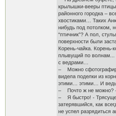
крылышки-вееры птицы 
районного городка – в
хвостиками… Таких Аню
нибудь под потолком, н
“птичник”? А пол, стул
поверхности были заст
Корень-чайка. Корень-
плывущий по волнам..
с ведрами…
– Можно сфотографиров
видела поделки из кор
этими… этими… И ведь 
– Почто ж не можно? –
– Я быстро! - Трясуще
затерявшийся, как всег
не успел разрядиться а