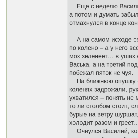
Еще с неделю Василий
а потом и думать забыл
отмахнулся в конце кон
А на самом исходе сен
по колено – а у него вс
мох зеленеет… в ушах 
Васька, а на третий под
побежал пяток не чуя.
На ближнюю опушку ст
коленях задрожали, ру
ухватился – понять не м
то ли столбом стоит; сл
бурые на ветру шуршат,
холодит разом и гре
Очнулся Василий, когд