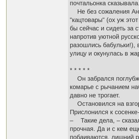
почтальонка сказывала
Не без сожаления Аню
"кацтовары" (ох уж это
бы сейчас и сидеть за
напротив уютной русско
разошлись бабульки!), 
улицу и окунулась в жа
* * * * *
Он забрался поглубже 
комарье с рычанием наб
давно не трогает.
Остановился на взгоры
Прислонился к сосенке
– Такие дела, – сказа
прочная. Да и с кем ещ
побаиваются, лишний р