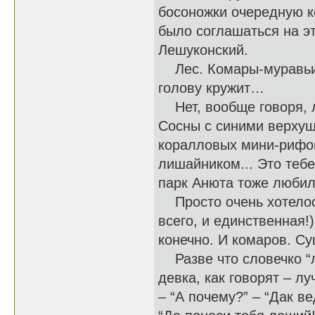
босоножки очередную ко
было соглашаться на эт
Лешуконский.
Лес. Комары-муравьи. 
голову кружит…
Нет, вообще говоря, л
Сосны с синими верхушк
коралловых мини-рифо
лишайником... Это тебе
парк Анюта тоже любил
Просто очень хотелось
всего, и единственная!)
конечно. И комаров. С
Разве что словечко “ле
девка, как говорят – л
– “А почему?” – “Дак в