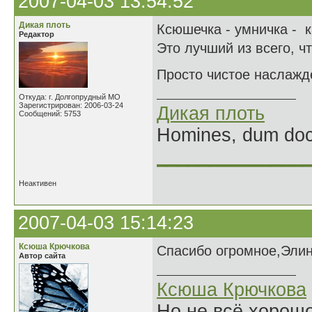
2007-04-03 13:54:52
Дикая плоть
Ксюшечка - умничка - к
Редактор
Это лучший из всего, ч
Просто чистое наслаж
Откуда: г. Долгопрудный МО
Зарегистрирован: 2006-03-24
Дикая плоть
Сообщений: 5753
Homines, dum doce
______________
Неактивен
2007-04-03 15:14:23
Ксюша Крючкова
Спасибо огромное,Элин
Автор сайта
Ксюша Крючкова
Но не всё хорошо