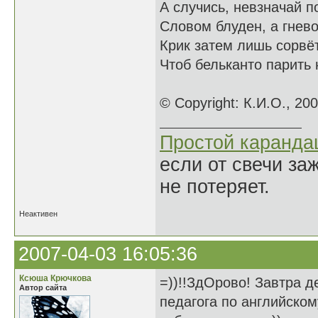
А случись, невзначай п
Словом блуден, а гнево
Крик затем лишь сорвёт
Чтоб бельканто парить 
© Copyright: К.И.О., 20
Простой каранд
если от свечи за
не потеряет.
Неактивен
2007-04-03 16:05:36
Ксюша Крючкова
=))!!ЗдОрово! Завтра д
Автор сайта
педагога по английском