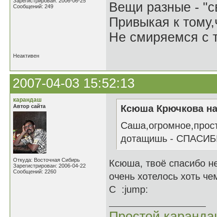
Зарегистрирован: 2006-06-25
Вещи разные - "св
Сообщений: 249
Привыкая к тому
Не смиряемся с т
Неактивен
2007-04-03 15:52:13
карандаш
Автор сайта
Ксюша Крючкова на
Саша,огромное,просто
дотащишь - СПАСИБИЩЕ
Откуда: Восточная Сибирь
Ксюша, твоё спасибо не
Зарегистрирован: 2006-04-22
Сообщений: 2260
очень хотелось хоть че
С :jump:
Простой каранд