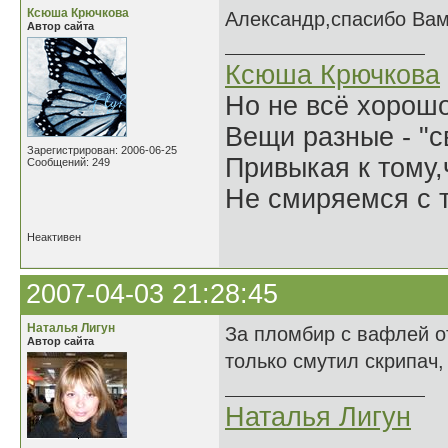
Ксюша Крючкова
Александр,спасибо Вам 
Автор сайта
Ксюша Крючкова
Но не всё хорошо
Вещи разные - "св
Зарегистрирован: 2006-06-25
Привыкая к тому
Сообщений: 249
Не смиряемся с т
Неактивен
2007-04-03 21:28:45
Наталья Лигун
За пломбир с вафлей о
Автор сайта
только смутил скрипач, 
Наталья Лигун