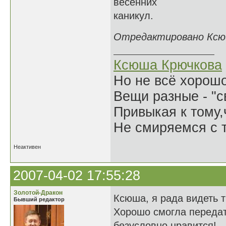
весенних
каникул.
Отредактировано Ксюша
Ксюша Крючкова
Но не всё хорошо
Вещи разные - "св
Привыкая к тому
Не смиряемся с т
Неактивен
2007-04-02 17:55:28
Золотой-Дракон
Ксюша, я рада видеть 
Бывший редактор
Хорошо смогла передат
безусловно нравится!