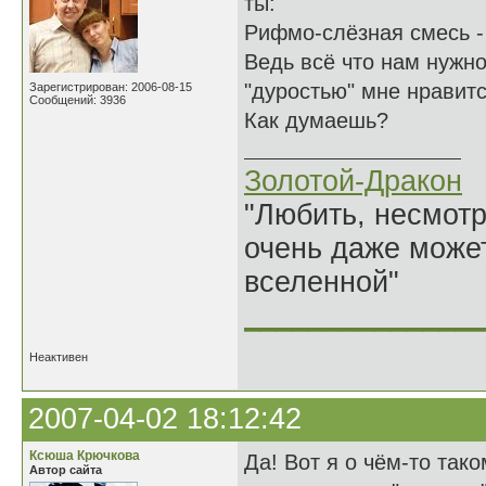
ты:
Рифмо-слёзная смесь - 
Ведь всё что нам нужно
"дуростью" мне нравитс
Зарегистрирован: 2006-08-15
Сообщений: 3936
Как думаешь?
Золотой-Дракон
"Любить, несмотря
очень даже может
вселенной"
______________
Неактивен
2007-04-02 18:12:42
Ксюша Крючкова
Да! Вот я о чём-то так
Автор сайта