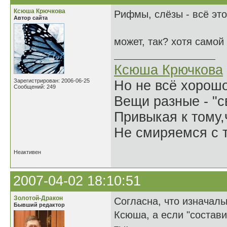
Ксюша Крючкова
Рифмы, слёзы - всё это
Автор сайта
может, так? хотя самой
Ксюша Крючкова
Зарегистрирован: 2006-06-25
Но не всё хорошо
Сообщений: 249
Вещи разные - "св
Привыкая к тому
Не смиряемся с т
Неактивен
2007-04-02 18:10:51
Золотой-Дракон
Согласна, что изначал
Бывший редактор
Ксюша, а если "состави