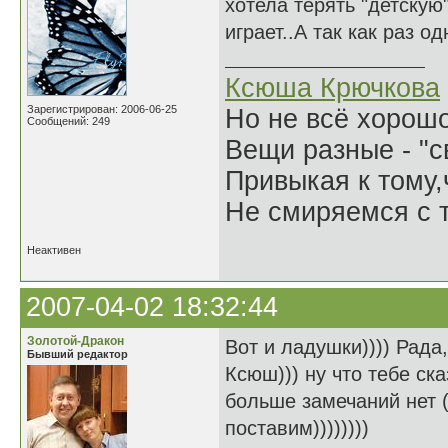
хотела терять "детскую
играет..А так как раз 
Ксюша Крючкова
Зарегистрирован: 2006-06-25
Но не всё хорошо
Сообщений: 249
Вещи разные - "св
Привыкая к тому
Не смиряемся с т
Неактивен
2007-04-02 18:32:44
Золотой-Дракон
Вот и ладушки)))) Рада,
Бывший редактор
Ксюш))) ну что тебе ск
больше замечаний нет (
поставим))))))))