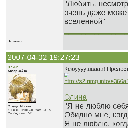
"Любить, несмотря
очень даже может
вселенной"
______________
Неактивен
2007-04-02 19:27:23
Элина
Ксюуууушаааа! Прелест
Автор сайта
Элина
"Я не люблю себя
Откуда: Москва
Зарегистрирован: 2006-08-16
Обидно мне, когд
Сообщений: 1515
Я не люблю, когд