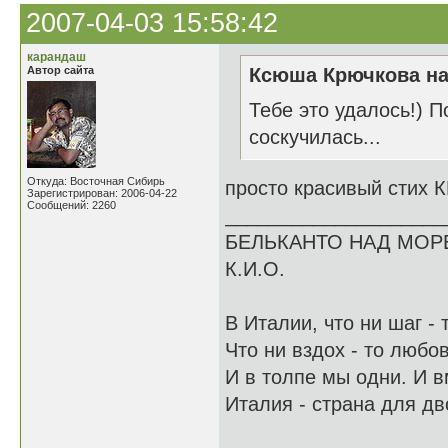
2007-04-03 15:58:42
карандаш
Автор сайта
Ксюша Крючкова на
Тебе это удалось!) По
соскучилась...
Откуда: Восточная Сибирь
просто красивый стих 
Зарегистрирован: 2006-04-22
Сообщений: 2260
____________________
БЕЛЬКАНТО НАД МОР
К.И.О.
В Италии, что ни шаг - 
Что ни вздох - то любов
И в толпе мы одни. И в
Италия - страна для дво