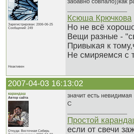
забавно совпало))как ра
Ксюша Крючкова
Зарегистрирован: 2006-06-25
Но не всё хорошо
Сообщений: 249
Вещи разные - "св
Привыкая к тому
Не смиряемся с т
Неактивен
2007-04-03 16:13:02
карандаш
значит есть невидимая
Автор сайта
С
Простой каранд
если от свечи за
Откуда: Восточная Сибирь