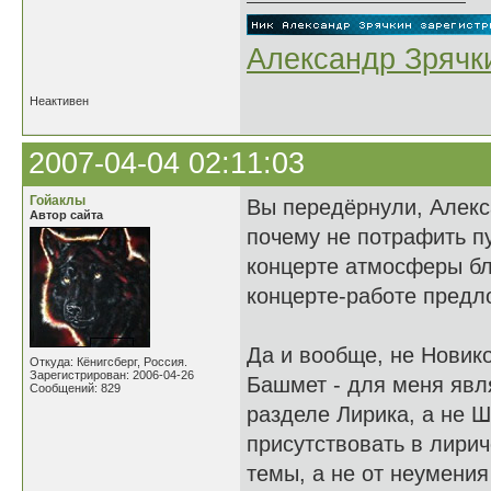
Александр Зрячк
Неактивен
2007-04-04 02:11:03
Гойаклы
Вы передёрнули, Алекс
Автор сайта
почему не потрафить п
концерте атмосферы бла
концерте-работе предло
Да и вообще, не Новико
Откуда: Кёнигсберг, Россия.
Зарегистрирован: 2006-04-26
Башмет - для меня явл
Сообщений: 829
разделе Лирика, а не 
присутствовать в лирич
темы, а не от неумения