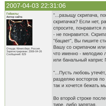
2007-04-03 22:31:06
Гойаклы
"...разыщу скрипача, п
Автор сайта
скрипачка? Если нет, р
спросите, понравится ли
- не понравится. Скрип
"бацает", Вы пишите сти
Вашу со скрипачом или 
Откуда: Кёнигсберг, Россия.
Зарегистрирован: 2006-04-26
что именно - мелодию 
Сообщений: 829
или банальный каприс
"...Пусть любовь утечё
разделяю восторгов по
так и хочется бежать мы
Во второй строке после
тире, либо запятая.