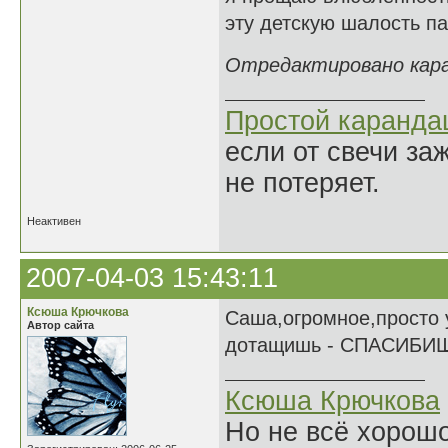
эту детскую шалость пас
Отредактировано каран
Простой каранд
если от свечи за
не потеряет.
Неактивен
2007-04-03 15:43:11
Ксюша Крючкова
Саша,огромное,просто у
Автор сайта
дотащишь - СПАСИБИЩЕ!!
Ксюша Крючкова
Но не всё хорошо