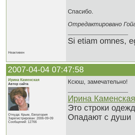
Спасибо.
Отредактировано Гойак
Si etiam omnes, e
Неактивен
2007-04-04 07:47:58
Ирина Каменская
Ксюш, замечательно!
Автор сайта
Ирина Каменска
Это строки одеж
Откуда: Крым, Евпатория
Опадают с души
Зарегистрирован: 2006-09-09
Сообщений: 12766