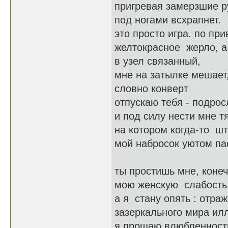
пригревая замерзшие р
под ногами всхрапнет.
это просто игра. по п
желтокрасное жерло, а
в узел связанный,
мне на затылке мешает
словно конверт
отпускаю тебя - подрос
и под силу нести мне т
на котором когда-то ш
мой набросок уютом пас
ты простишь мне, конеч
мою женскую слабость 
а я стану опять : отр
зазеркального мира ил
я прощаю влюбленность