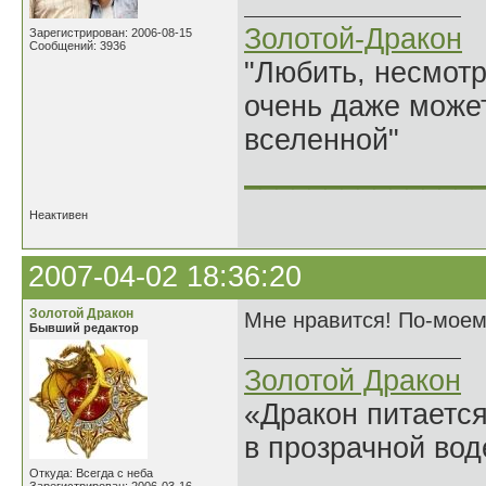
Золотой-Дракон
Зарегистрирован: 2006-08-15
Сообщений: 3936
"Любить, несмотря
очень даже может
вселенной"
______________
Неактивен
2007-04-02 18:36:20
Золотой Дракон
Мне нравится! По-моем
Бывший редактор
Золотой Дракон
«Дракон питается
в прозрачной во
______________
Откуда: Всегда с неба