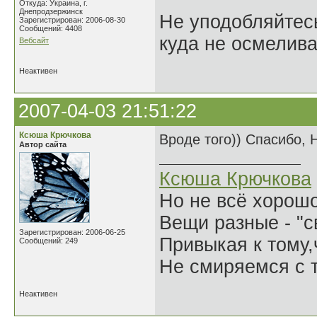
Откуда: Украина, г.
Днепродзержинск
Не уподобляйтесь
Зарегистрирован: 2006-08-30
Сообщений: 4408
куда не осмелива
Вебсайт
Неактивен
2007-04-03 21:51:22
Ксюша Крючкова
Вроде того)) Спасибо, 
Автор сайта
Ксюша Крючкова
Но не всё хорошо
Вещи разные - "св
Зарегистрирован: 2006-06-25
Привыкая к тому
Сообщений: 249
Не смиряемся с т
Неактивен