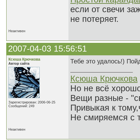
если от свечи за
не потеряет.
Неактивен
2007-04-03 15:56:51
Ксюша Крючкова
Тебе это удалось!) Пойд
Автор сайта
Ксюша Крючкова
Но не всё хорошо
Вещи разные - "св
Зарегистрирован: 2006-06-25
Привыкая к тому
Сообщений: 249
Не смиряемся с т
Неактивен