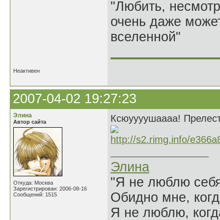
"Любить, несмотря
очень даже может
вселенной"
______________
Неактивен
2007-04-02 19:27:23
Элина
Ксюуууушаааа! Прелест
Автор сайта
Элина
"Я не люблю себя
Откуда: Москва
Зарегистрирован: 2006-08-16
Обидно мне, когд
Сообщений: 1515
Я не люблю, когд