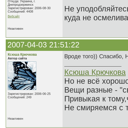
Откуда: Украина, г.
Днепродзержинск
Не уподобляйтесь
Зарегистрирован: 2006-08-30
Сообщений: 4408
куда не осмелива
Вебсайт
Неактивен
2007-04-03 21:51:22
Ксюша Крючкова
Вроде того)) Спасибо, 
Автор сайта
Ксюша Крючкова
Но не всё хорошо
Вещи разные - "св
Зарегистрирован: 2006-06-25
Привыкая к тому
Сообщений: 249
Не смиряемся с т
Неактивен