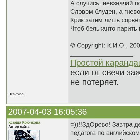
А случись, невзначай п
Словом блуден, а гнево
Крик затем лишь сорвёт
Чтоб бельканто парить 
© Copyright: К.И.О., 20
Простой каранд
если от свечи за
не потеряет.
Неактивен
2007-04-03 16:05:36
Ксюша Крючкова
=))!!ЗдОрово! Завтра д
Автор сайта
педагога по английском