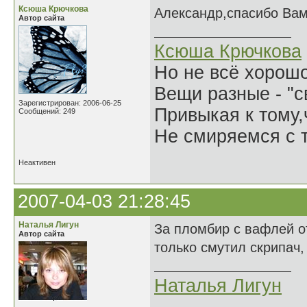
Ксюша Крючкова
Александр,спасибо Вам 
Автор сайта
Ксюша Крючкова
Но не всё хорошо
Вещи разные - "св
Зарегистрирован: 2006-06-25
Привыкая к тому
Сообщений: 249
Не смиряемся с т
Неактивен
2007-04-03 21:28:45
Наталья Лигун
За пломбир с вафлей о
Автор сайта
только смутил скрипач, 
Наталья Лигун