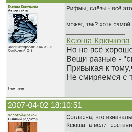
Ксюша Крючкова
Рифмы, слёзы - всё это
Автор сайта
может, так? хотя самой
Ксюша Крючкова
Зарегистрирован: 2006-06-25
Но не всё хорошо
Сообщений: 249
Вещи разные - "св
Привыкая к тому
Не смиряемся с т
Неактивен
2007-04-02 18:10:51
Золотой-Дракон
Согласна, что изначал
Бывший редактор
Ксюша, а если "состави