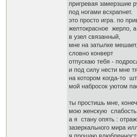
пригревая замерзшие р
под ногами всхрапнет.
это просто игра. по п
желтокрасное жерло, а
в узел связанный,
мне на затылке мешает
словно конверт
отпускаю тебя - подрос
и под силу нести мне т
на котором когда-то ш
мой набросок уютом пас
ты простишь мне, конеч
мою женскую слабость 
а я стану опять : отр
зазеркального мира ил
я прощаю влюбленность