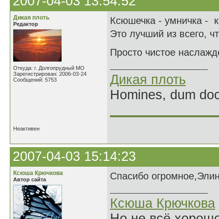
2007-04-03 13:54:52
Дикая плоть
Ксюшечка - умничка - к
Редактор
Это лучший из всего, ч
Просто чистое наслаж
Откуда: г. Долгопрудный МО
Зарегистрирован: 2006-03-24
Дикая плоть
Сообщений: 5753
Homines, dum doce
______________
Неактивен
2007-04-03 15:14:23
Ксюша Крючкова
Спасибо огромное,Элин
Автор сайта
Ксюша Крючкова
Но не всё хорошо