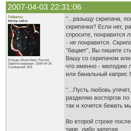
2007-04-03 22:31:06
Гойаклы
"...разыщу скрипача, п
Автор сайта
скрипачка? Если нет, р
спросите, понравится ли
- не понравится. Скрип
"бацает", Вы пишите сти
Вашу со скрипачом или 
Откуда: Кёнигсберг, Россия.
Зарегистрирован: 2006-04-26
что именно - мелодию 
Сообщений: 829
или банальный каприс
"...Пусть любовь утечё
разделяю восторгов по
так и хочется бежать мы
Во второй строке после
тире, либо запятая.