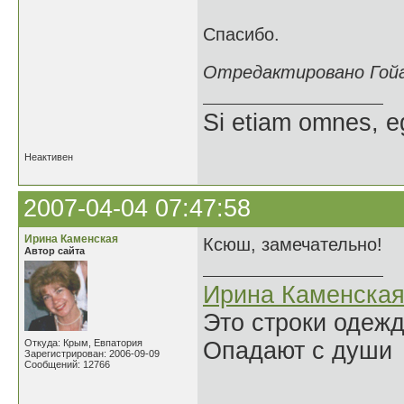
Спасибо.
Отредактировано Гойак
Si etiam omnes, e
Неактивен
2007-04-04 07:47:58
Ирина Каменская
Ксюш, замечательно!
Автор сайта
Ирина Каменска
Это строки одеж
Откуда: Крым, Евпатория
Опадают с души
Зарегистрирован: 2006-09-09
Сообщений: 12766