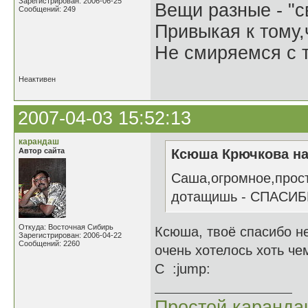
Зарегистрирован: 2006-06-25
Вещи разные - "св
Сообщений: 249
Привыкая к тому
Не смиряемся с т
Неактивен
2007-04-03 15:52:13
карандаш
Автор сайта
Ксюша Крючкова на
Саша,огромное,просто
дотащишь - СПАСИБИЩЕ
Откуда: Восточная Сибирь
Ксюша, твоё спасибо не
Зарегистрирован: 2006-04-22
Сообщений: 2260
очень хотелось хоть че
С :jump:
Простой каранд