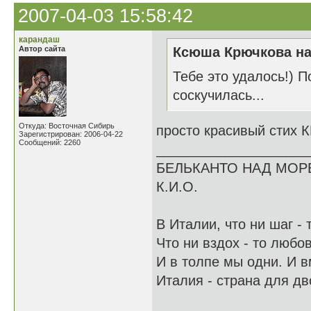
2007-04-03 15:58:42
карандаш
Автор сайта
Ксюша Крючкова на
Тебе это удалось!) По
соскучилась...
Откуда: Восточная Сибирь
просто красивый стих 
Зарегистрирован: 2006-04-22
Сообщений: 2260
____________________
БЕЛЬКАНТО НАД МОР
К.И.О.
В Италии, что ни шаг - 
Что ни вздох - то любов
И в толпе мы одни. И в
Италия - страна для дво