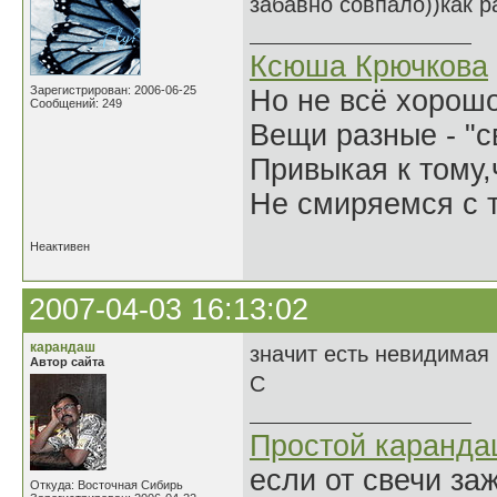
забавно совпало))как ра
Ксюша Крючкова
Зарегистрирован: 2006-06-25
Но не всё хорошо
Сообщений: 249
Вещи разные - "св
Привыкая к тому
Не смиряемся с т
Неактивен
2007-04-03 16:13:02
карандаш
значит есть невидимая
Автор сайта
С
Простой каранд
если от свечи за
Откуда: Восточная Сибирь