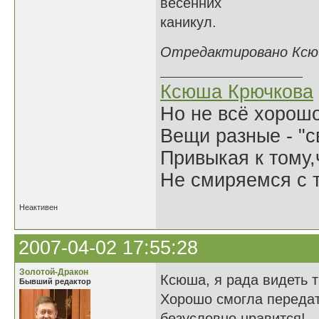
весенних
каникул.
Отредактировано Ксюша
Ксюша Крючкова
Но не всё хорошо
Вещи разные - "св
Привыкая к тому
Не смиряемся с т
Неактивен
2007-04-02 17:55:28
Золотой-Дракон
Ксюша, я рада видеть 
Бывший редактор
Хорошо смогла передат
безусловно нравится!