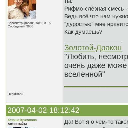
ты:
Рифмо-слёзная смесь - 
Ведь всё что нам нужно
"дуростью" мне нравитс
Зарегистрирован: 2006-08-15
Сообщений: 3936
Как думаешь?
Золотой-Дракон
"Любить, несмотря
очень даже может
вселенной"
______________
Неактивен
2007-04-02 18:12:42
Ксюша Крючкова
Да! Вот я о чём-то так
Автор сайта