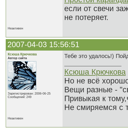
если от свечи за
не потеряет.
Неактивен
2007-04-03 15:56:51
Ксюша Крючкова
Тебе это удалось!) Пойд
Автор сайта
Ксюша Крючкова
Но не всё хорошо
Вещи разные - "св
Зарегистрирован: 2006-06-25
Привыкая к тому
Сообщений: 249
Не смиряемся с т
Неактивен