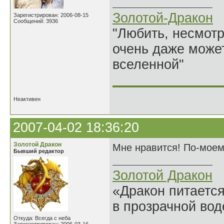
Золотой-Дракон
Зарегистрирован: 2006-08-15
Сообщений: 3936
"Любить, несмотря
очень даже может
вселенной"
______________
Неактивен
2007-04-02 18:36:20
Золотой Дракон
Мне нравится! По-моем
Бывший редактор
Золотой Дракон
«Дракон питается
в прозрачной во
______________
Откуда: Всегда с неба