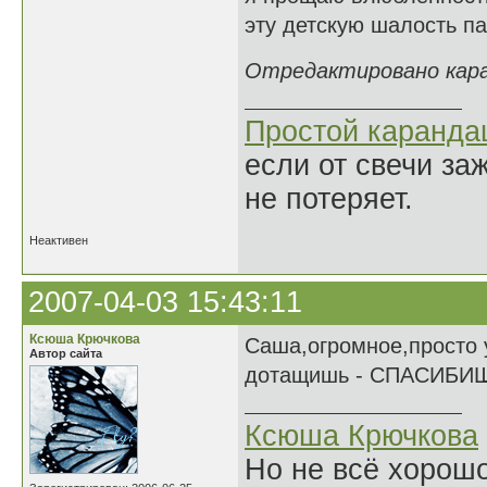
эту детскую шалость пас
Отредактировано каран
Простой каранд
если от свечи за
не потеряет.
Неактивен
2007-04-03 15:43:11
Ксюша Крючкова
Саша,огромное,просто у
Автор сайта
дотащишь - СПАСИБИЩЕ!!
Ксюша Крючкова
Но не всё хорошо