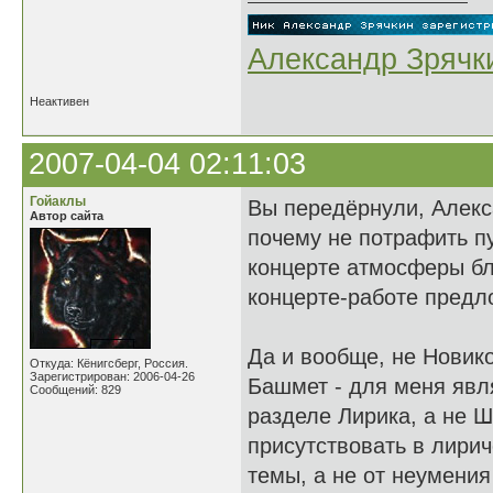
Александр Зрячк
Неактивен
2007-04-04 02:11:03
Гойаклы
Вы передёрнули, Алекс
Автор сайта
почему не потрафить п
концерте атмосферы бла
концерте-работе предло
Да и вообще, не Новико
Откуда: Кёнигсберг, Россия.
Зарегистрирован: 2006-04-26
Башмет - для меня явл
Сообщений: 829
разделе Лирика, а не 
присутствовать в лирич
темы, а не от неумения