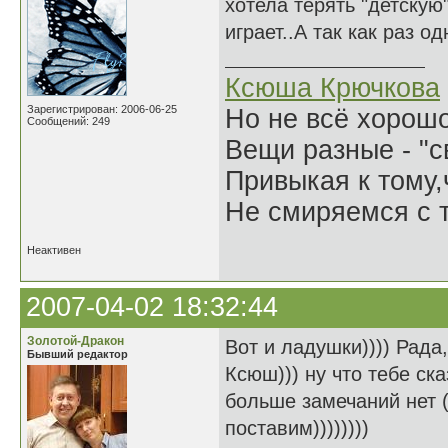
хотела терять "детскую
играет..А так как раз 
Ксюша Крючкова
Зарегистрирован: 2006-06-25
Но не всё хорошо
Сообщений: 249
Вещи разные - "св
Привыкая к тому
Не смиряемся с т
Неактивен
2007-04-02 18:32:44
Золотой-Дракон
Вот и ладушки)))) Рада,
Бывший редактор
Ксюш))) ну что тебе ск
больше замечаний нет (
поставим))))))))