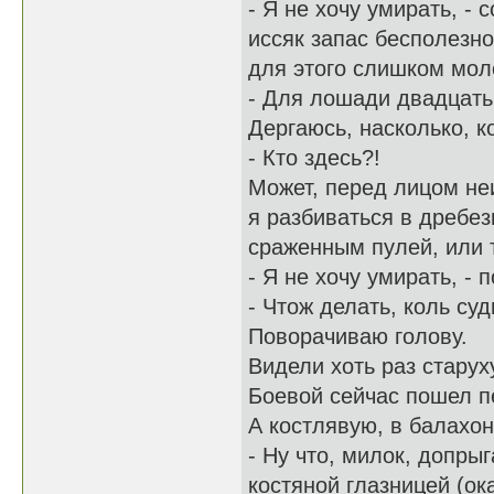
- Я не хочу умирать, -
иссяк запас бесполезно
для этого слишком мол
- Для лошади двадцать
Дергаюсь, насколько, к
- Кто здесь?!
Может, перед лицом неи
я разбиваться в дребез
сраженным пулей, или т
- Я не хочу умирать, -
- Чтож делать, коль су
Поворачиваю голову.
Видели хоть раз старух
Боевой сейчас пошел п
А костлявую, в балахон
- Ну что, милок, допры
костяной глазницей (ока