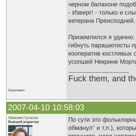
черном балахоне подоб
- Изверг! - только и с
ветерана Преисподней.
Приземлился я удачно. 
гибнуть парашютисты п
кооператив костлявых 
усопшей Некрине Морт
Fuck them, and the
Неактивен
2007-04-10 10:58:03
Эмилия Галаган
По сути это фольклорны
Бывший редактор
обманул" и т.п.), кото