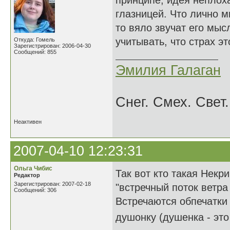
принципе, идея неплох
глазницей. Что лично м
то вяло звучат его мыс
учитывать, что страх э
Откуда: Гомель
Зарегистрирован: 2006-04-30
Сообщений: 855
Эмилия Галаган
Снег. Смех. Свет.
Неактивен
2007-04-10 12:23:31
Ольга Чибис
Так вот кто такая Нек
Редактор
Зарегистрирован: 2007-02-18
"встречный поток ветра
Сообщений: 306
Встречаются обпечатки 
душонку (душенка - это