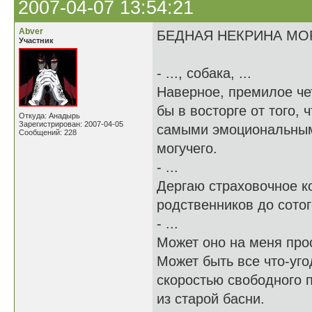
2007-04-07 13:54:21
Abver
БЕДНАЯ НЕКРИНА МО
Участник
- ..., собака, ...
Наверное, премилое че
бы в восторге от того,
Откуда: Анадырь
Зарегистрирован: 2007-04-05
самыми эмоциональным
Сообщений: 228
могучего.
- ...
Дергаю страховочное к
родственников до сотог
- ...
Может оно на меня про
Может быть все что-уг
скоростью свободного 
из старой басни.