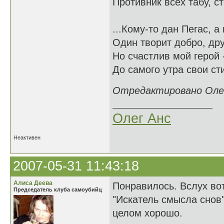
Противник всех табу, с
...Кому-то дан Пегас, а
Один творит добро, дру
Но счастлив мой герой 
До самого утра свои сти
Отредактировано Олег 
Олег Анс
Неактивен
2007-05-31 11:43:18
Алиса Деева
Понравилось. Вслух вот
Председатель клуба самоубийц
"Искатель смысла снов"
целом хорошо.