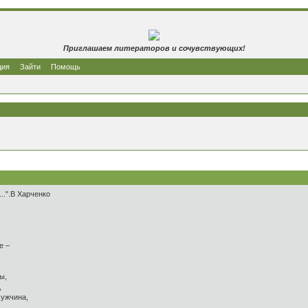
Приглашаем литераторов и сочувствующих!
ция
Зайти
Помощь
...".В Харченко
е –
ы,
,
мужчина,