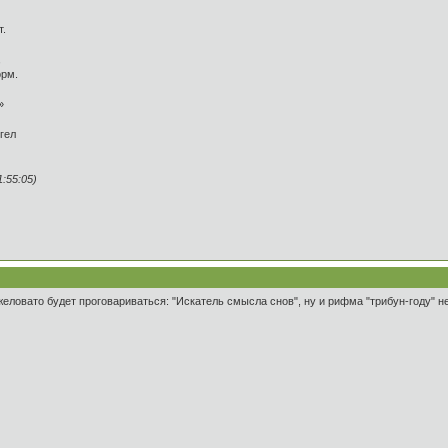
т.
,
орм.
»
гел
:55:05)
желовато будет проговариваться: "Искатель смысла снов", ну и рифма "трибун-году" н