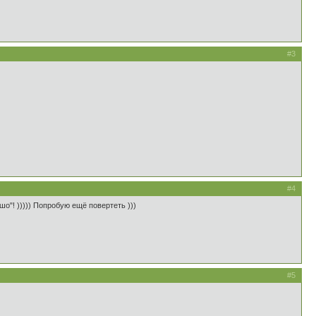
#3
#4
шо"! ))))) Попробую ещё повертеть )))
#5