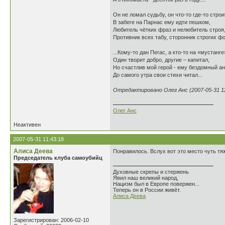
Он не ломал судьбу, он что-то где-то строи
В забеге на Парнас ему идти пешком,
Любитель чётких фраз и нелюбитель строя
Противник всех табу, сторонник строгих ф
...Кому-то дан Пегас, а кто-то на «мустанге
Один творит добро, другие – капитал,
Но счастлив мой герой - ему бездомный ан
До самого утра свои стихи читал...
Отредактировано Олег Анс (2007-05-31 11
Олег Анс
Неактивен
2007-05-31 11:43:18
Алиса Деева
Понравилось. Вслух вот это место чуть тя
Председатель клуба самоубийц
Духовные скрепы и стержень
Явил наш великий народ,
Нацизм был в Европе повержен...
Теперь он в России живёт.
Алиса Деева
Зарегистрирован: 2006-02-10