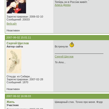
Теперь он в России живёт.
Алиса Деева
Зарегистрирован: 2006-02-10
Сообщений: 20033
Вебсайт
Неактивен
2007-06-02 15:01:11
Сергей Щеглов
Автор сайта
Встренули
Сергей Щеглов
Te Amo...
Откуда: из Сибири...
Зарегистрирован: 2007-02-28
Сообщений: 1870
Неактивен
2007-06-02 16:06:03
Жиль
Шикарный стих. Точно про меня. Фэрр
Участник