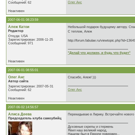
Олег Анс
Сообщений: 62
Неактивен
2007-06-01 08:23:59
Алеж Катои
Небольшой подарок будущему автору. Спас
Редактор
С теплом, Алеж
Откуда: USA
Зарегистрирован: 2006-11-25
http://forum.fabulae.ru/viewtopic.php?id=1364
Сообщений: 971
"Делай что должен, и будь что будет"
Неактивен
2007-06-01 08:55:01
Олег Анс
Спасибо, Алеж! )))
Автор сайта
Зарегистрирован: 2007-05-31
Олег Анс
Сообщений: 62
Неактивен
2007-06-02 14:56:57
Алиса Деева
Перекидываю в Лирику. Встречайте нового 
Председатель клуба самоубийц
Духовные скрепы и стержень
Явил наш великий народ,
Нацизм был в Европе повержен...