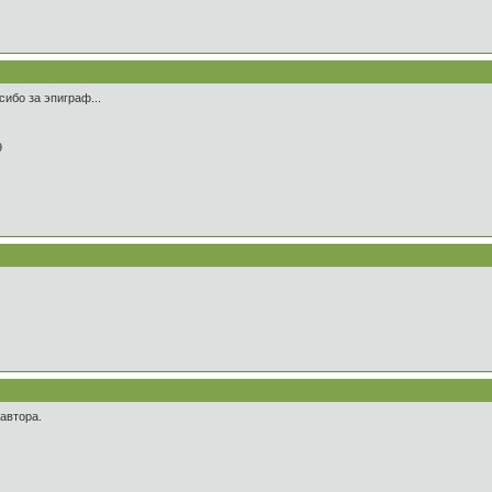
ибо за эпиграф...
9
автора.