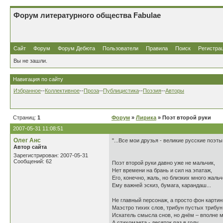
Форум литературного общества Fabulae
Сайт
Форум
Форум Дебюта
Пользователи
Правила
Поиск
Регистра
Вы не зашли.
Навигация по сайту
Избранное
--
Коллективное
--
Проза
--
Публицистика
--
Поэзия
--
Авторы
Страниц:
1
Форум
»
Лирика
» Поэт второй руки
2007-05-31 11:08:51
Олег Анс
"...Все мои друзья - великие русские поэты
Автор сайта
Зарегистрирован: 2007-05-31
Сообщений: 62
Поэт второй руки давно уже не мальчик,
Нет времени на брань и сил на эпатаж,
Его, конечно, жаль, но близких много жальч
Ему важней эскиз, бумага, карандаш...
Не главный персонаж, а просто фон картин
Маэстро тихих слов, трибун пустых трибун
Искатель смысла снов, но днём – вполне 
А стихомаета - десяток раз в году....