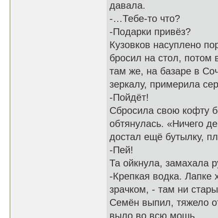
давала.
-…Тебе-то что?
-Подарки привёз?
Кузовков насуплено по
бросил на стол, потом 
там же, на базаре в Со
зеркалу, примерила сер
-Пойдёт!
Сбросила свою кофту бе
обтянулась. «Ничего д
достал ещё бутылку, п
-Пей!
Та ойкнула, замахала р
-Крепкая водка. Лапке
зрачком, - там ни стары
Семён выпил, тяжело о
выло во всю мощь.