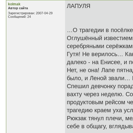
kolmak
ЛАПУЛЯ
Автор сайта
Зарегистрирован: 2007-04-29
Сообщений: 24
…О трагедии в посёлке
Оглушённый известием, 
серебряными серёжкам
Гутя! Не верилось… Как
далеко - на Енисее, и 
Нет, не она! Лапе пятн
было, и Леной звали… 
Спешил девчонку порадо
вахту через неделю. Со
продуктовым рейсом че
трагедию краем уха ус
Рюкзак тянул плечи, ме
себе в общагу, вглядыв