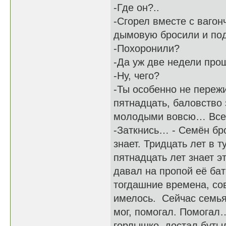
-Где он?..
-Сгорел вместе с ваго
дымовую бросили и по
-Похоронили?
-Да уж две недели пр
-Ну, чего?
-Ты особенно не пережи
пятнадцать, баловство 
молодыми вовсю… Все
-Заткнись… - Семён бро
знает. Тридцать лет в т
пятнадцать лет знает э
давал на пропой её ба
тогдашние времена, со
имелось. Сейчас семья
мог, помогал. Помогал…
горлышко, достал бутыл