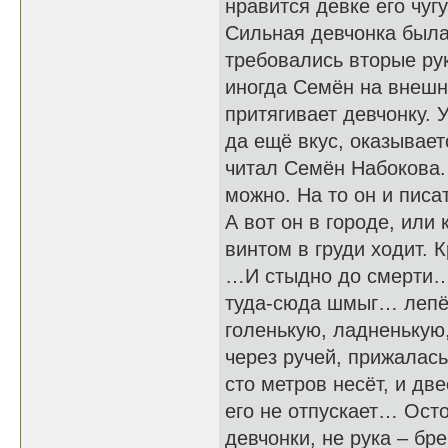
нравится девке его чуг
Сильная девчонка была
требовались вторые рук
иногда Семён на внешне
притягивает девчонку. 
да ещё вкус, оказывает
читал Семён Набокова.
можно. На то он и писат
А вот он в городе, или 
винтом в груди ходит. 
…И стыдно до смерти… 
туда-сюда шмыг… лепёш
голенькую, ладненькую,
через ручей, прижалась
сто метров несёт, и две
его не отпускает… Осто
девчонки, не рука – бр