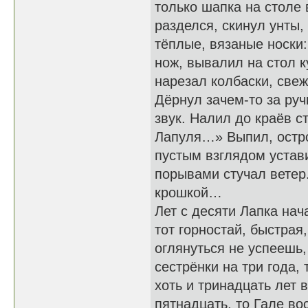
только шапка на столе 
разделся, скинул унты
тёплые, вязаные носки:
нож, вывалил на стол к
нарезал колбаски, свеж
Дёрнул зачем-то за ру
звук. Налил до краёв с
Лапуля…» Выпил, остро 
пустым взглядом устави
порывами стучал ветер
крошкой…
Лет с десяти Лапка нача
тот горностай, быстрая
оглянуться не успеешь,
сестрёнки на три года,
хоть и тринадцать лет 
пятнадцать, то Гале в