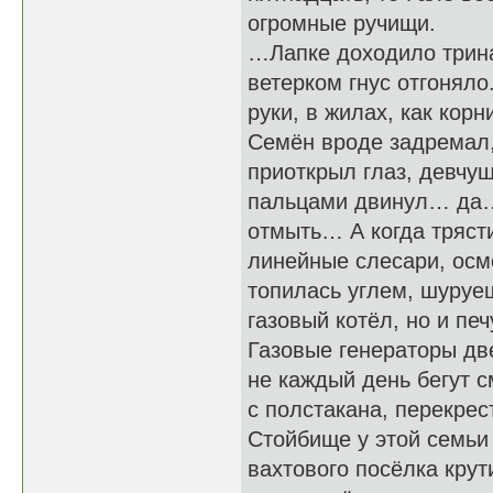
огромные ручищи.
…Лапке доходило трина
ветерком гнус отгонял
руки, в жилах, как корн
Семён вроде задремал, 
приоткрыл глаз, девчу
пальцами двинул… да… 
отмыть… А когда трясти
линейные слесари, осм
топилась углем, шуруеш
газовый котёл, но и пе
Газовые генераторы две
не каждый день бегут с
с полстакана, перекрес
Стойбище у этой семьи
вахтового посёлка крут