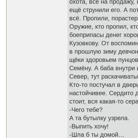
охота, всё на продажу,
ещё струнили его. А по
всё. Пропили, порасте
Оружие, кто пропил, кт
боеприпасы денег хорош
Кузовкову. От воспомин
в прошлую зиму девчонк
щёки здоровьем пунцове
Семёну. А баба внутри 
Север, тут раскачивать
Кто-то постучал в две
настойчивее. Сердито д
стоит, вся какая-то сер
-Чего тебе?
А та бутылку узрела.
-Выпить хочу!
-Шла б ты домой…