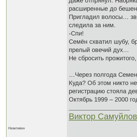
даже отпрянул. Набряк
расширенные до бешенс
Пригладил волосы… зве
следила за ним.
-Спи!
Семён схватил шубу, бр
прелый овечий дух…
Не сбросить прожитого,
…Через полгода Семен 
Куда? Об этом никто не
регистрацию стояла д
Октябрь 1999 – 2000 г
Виктор Самуйлов
Неактивен