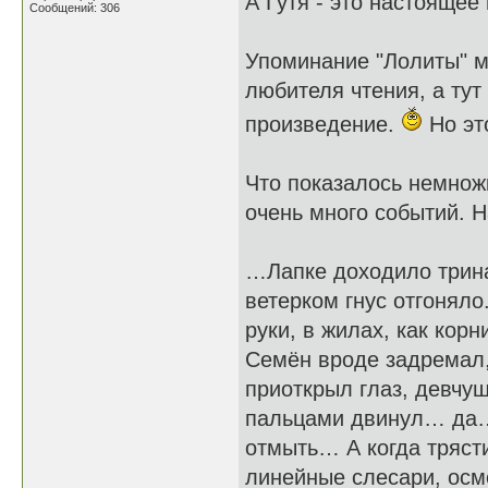
А Гутя - это настоящее
Сообщений: 306
Упоминание "Лолиты" ме
любителя чтения, а тут
произведение.
Но это
Что показалось немнож
очень много событий.
…Лапке доходило трина
ветерком гнус отгонял
руки, в жилах, как корн
Семён вроде задремал, 
приоткрыл глаз, девчу
пальцами двинул… да… 
отмыть… А когда трясти
линейные слесари, осм