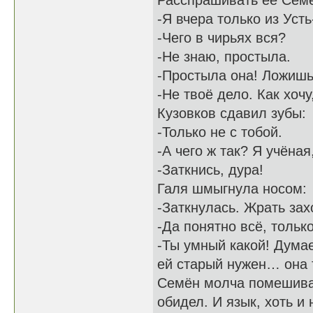
Расспрашивать её Семён
-Я вчера только из Уст
-Чего в чирьях вся?
-Не знаю, простыла.
-Простыла она! Ложишь
-Не твоё дело. Как хочу
Кузовков сдавил зубы:
-Только не с тобой.
-А чего ж так? Я учёная
-Заткнись, дура!
Галя шмыгнула носом:
-Заткнулась. Жрать за
-Да понятно всё, тольк
-Ты умный какой! Думае
ей старый нужен… она 
Семён молча помешивал
обидел. И язык, хоть и