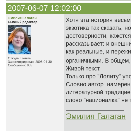
2007-06-07 12:02:00
Эмилия Галаган
Хотя эта история весьм
Бывший редактор
экзотика так сказать, 
достоверности, кажется
рассказывает: и внешн
как реальные, и пережи
Откуда: Гомель
органичными. В общем,
Зарегистрирован: 2006-04-30
Сообщений: 855
Живой текст.
Только про "Лолиту" уп
Словно автор намеренн
литературной традицией
слово "националка" не 
Эмилия Галаган