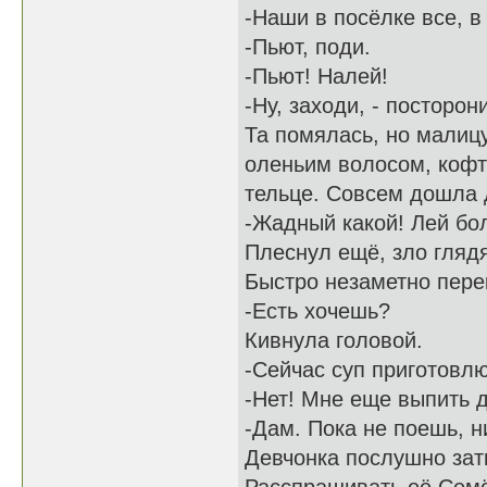
-Наши в посёлке все, в 
-Пьют, поди.
-Пьют! Налей!
-Ну, заходи, - посторон
Та помялась, но малиц
оленьим волосом, кофт
тельце. Совсем дошла 
-Жадный какой! Лей бо
Плеснул ещё, зло глядя
Быстро незаметно пере
-Есть хочешь?
Кивнула головой.
-Сейчас суп приготовлю
-Нет! Мне еще выпить д
-Дам. Пока не поешь, н
Девчонка послушно зат