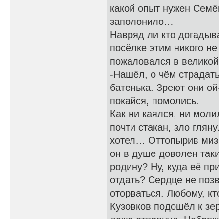
какой опыт нужен Семён
заполонило…
Навряд ли кто догадыва
посёлке этим никого н
пожаловался в великой
-Нашёл, о чём страдать.
батенька. Зреют они ой-
покайся, помолись.
Как ни каялся, ни моли
почти стакан, зло глян
хотел… Оттопырив мизи
он в душе доволен так
родину? Ну, куда её пр
отдать? Сердце не позв
оторваться. Любому, кто
Кузовков подошёл к зе