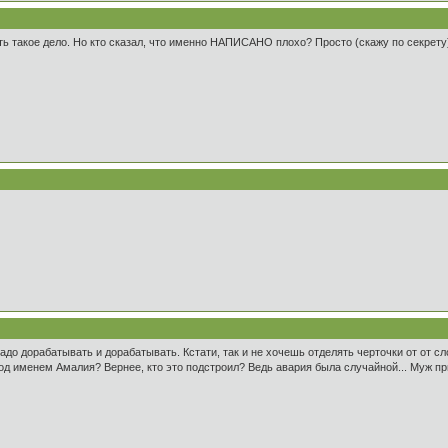
сть такое дело. Но кто сказал, что именно НАПИСАНО плохо? Просто (скажу по секрету
адо дорабатывать и дорабатывать. Кстати, так и не хочешь отделять черточки от от сл
од именем Амалия? Вернее, кто это подстроил? Ведь авария была случайной... Муж при