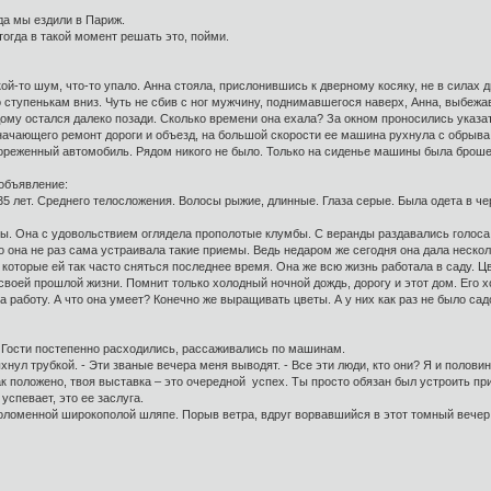
да мы ездили в Париж.
г тогда в такой момент решать это, пойми.
й-то шум, что-то упало. Анна стояла, прислонившись к дверному косяку, не в силах д
о ступенькам вниз. Чуть не сбив с ног мужчину, поднимавшегося наверх, Анна, выбежа
 дому остался далеко позади. Сколько времени она ехала? За окном проносились ука
начающего ремонт дороги и объезд, на большой скорости ее машина рухнула с обрыва
ореженный автомобиль. Рядом никого не было. Только на сиденье машины была броше
 объявление:
5 лет. Среднего телосложения. Волосы рыжие, длинные. Глаза серые. Была одета в ч
 Она с удовольствием оглядела прополотые клумбы. С веранды раздавались голоса и 
о она не раз сама устраивала такие приемы. Ведь недаром же сегодня она дала неско
ы, которые ей так часто сняться последнее время. Она же всю жизнь работала в саду. Ц
 своей прошлой жизни. Помнит только холодный ночной дождь, дорогу и этот дом. Его х
 работу. А что она умеет? Конечно же выращивать цветы. А у них как раз не было садо
. Гости постепенно расходились, рассаживались по машинам.
ыхнул трубкой. - Эти званые вечера меня выводят. - Все эти люди, кто они? Я и полови
ак положено, твоя выставка – это очередной успех. Ты просто обязан был устроить прие
 успевает, это ее заслуга.
ломенной широкополой шляпе. Порыв ветра, вдруг ворвавшийся в этот томный вечер