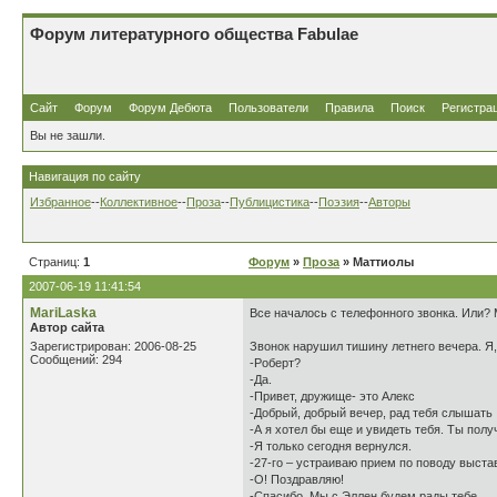
Форум литературного общества Fabulae
Сайт
Форум
Форум Дебюта
Пользователи
Правила
Поиск
Регистра
Вы не зашли.
Навигация по сайту
Избранное
--
Коллективное
--
Проза
--
Публицистика
--
Поэзия
--
Авторы
Страниц:
1
Форум
»
Проза
» Маттиолы
2007-06-19 11:41:54
MariLaska
Все началось с телефонного звонка. Или? 
Автор сайта
Зарегистрирован: 2006-08-25
Звонок нарушил тишину летнего вечера. Я, 
Сообщений: 294
-Роберт?
-Да.
-Привет, дружище- это Алекс
-Добрый, добрый вечер, рад тебя слышать
-А я хотел бы еще и увидеть тебя. Ты пол
-Я только сегодня вернулся.
-27-го – устраиваю прием по поводу выста
-О! Поздравляю!
-Спасибо. Мы с Эллен будем рады тебе.