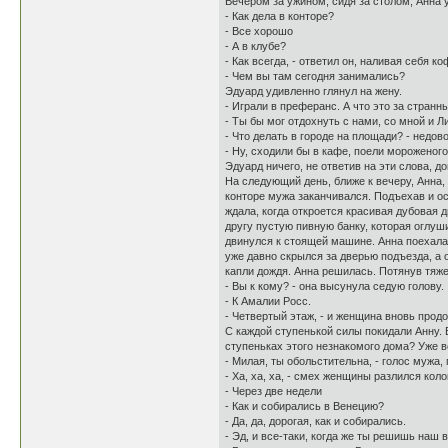
Вечером за ужином, сидя за столом, Анна 
- Как дела в конторе?
- Все хорошо
- А в клубе?
- Как всегда, - ответил он, наливая себя ко
- Чем вы там сегодня занимались?
Эдуард удивленно глянул на жену.
- Играли в преферанс. А что это за странн
- Ты бы мог отдохнуть с нами, со мной и Л
- Что делать в городе на площади? - недо
- Ну, сходили бы в кафе, поели мороженого
Эдуард ничего, не ответив на эти слова, д
На следующий день, ближе к вечеру, Анна, 
конторе мужа заканчивался. Подъехав и ос
ждала, когда откроется красивая дубовая 
другу пустую пивную банку, которая оглуш
двинулся к стоящей машине. Анна поехала 
уже давно скрылся за дверью подъезда, а 
капли дождя. Анна решилась. Потянув тяже
- Вы к кому? - она высунула седую голову.
- К Амалии Росс.
- Четвертый этаж, - и женщина вновь прод
С каждой ступенькой силы покидали Анну. 
ступеньках этого незнакомого дома? Уже в
- Милая, ты обольстительна, - голос мужа,
- Ха, ха, ха, - смех женщины разлился кол
- Через две недели
- Как и собирались в Венецию?
- Да, да, дорогая, как и собирались.
- Эд, и все-таки, когда же ты решишь наш 