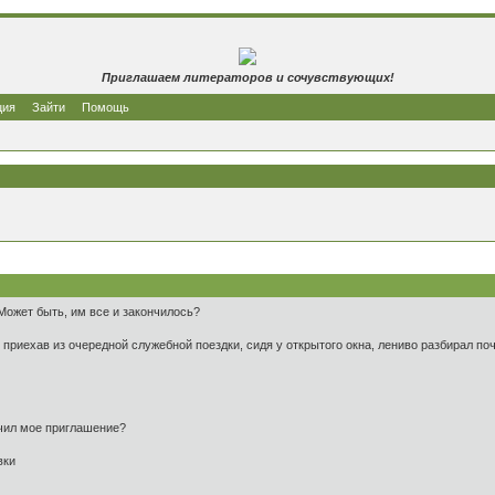
Приглашаем литераторов и сочувствующих!
ция
Зайти
Помощь
Может быть, им все и закончилось?
приехав из очередной служебной поездки, сидя у открытого окна, лениво разбирал поч
учил мое приглашение?
вки