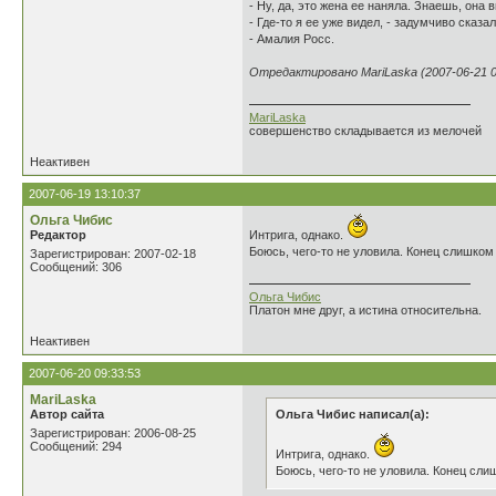
- Ну, да, это жена ее наняла. Знаешь, он
- Где-то я ее уже видел, - задумчиво сказал
- Амалия Росс.
Отредактировано MariLaska (2007-06-21 0
MariLaska
совершенство складывается из мелочей
Неактивен
2007-06-19 13:10:37
Ольга Чибис
Редактор
Интрига, однако.
Боюсь, чего-то не уловила. Конец слишком
Зарегистрирован: 2007-02-18
Сообщений: 306
Ольга Чибис
Платон мне друг, а истина относительна.
Неактивен
2007-06-20 09:33:53
MariLaska
Автор сайта
Ольга Чибис написал(а):
Зарегистрирован: 2006-08-25
Сообщений: 294
Интрига, однако.
Боюсь, чего-то не уловила. Конец сл