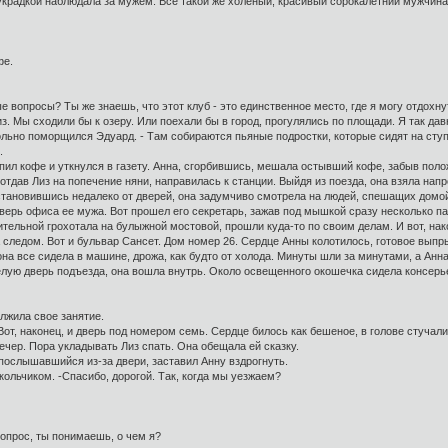
украдкой наблюдала за мужем. Все такой же холеный, красивый сорокалетний мужчина, 
фе.
ые вопросы? Ты же знаешь, что этот клуб - это единственное место, где я могу отдохну
из. Мы сходили бы к озеру. Или поехали бы в город, прогулялись по площади. Я так дав
вольно поморщился Эдуард. - Там собираются пьяные подростки, которые сидят на сту
.
опил кофе и уткнулся в газету. Анна, сгорбившись, мешала остывший кофе, забыв поло
отдав Лиз на попечение няни, направилась к станции. Выйдя из поезда, она взяла нап
тановившись недалеко от дверей, она задумчиво смотрела на людей, спешащих домой 
дверь офиса ее мужа. Вот прошел его секретарь, зажав под мышкой сразу несколько пап
ительной грохотала на булыжной мостовой, прошли куда-то по своим делам. И вот, нако
следом. Вот и бульвар Сансет. Дом номер 26. Сердце Анны колотилось, готовое выпрыг
она все сидела в машине, дрожа, как будто от холода. Минуты шли за минутами, а Анн
лую дверь подъезда, она вошла внутрь. Около освещенного окошечка сидела консерье
олжила свое занятие.
Вот, наконец, и дверь под номером семь. Сердце билось как бешеное, в голове стучал
ечер. Пора укладывать Лиз спать. Она обещала ей сказку.
 послышавшийся из-за двери, заставил Анну вздрогнуть.
окольчиком. -Спасибо, дорогой. Так, когда мы уезжаем?
вопрос, ты понимаешь, о чем я?