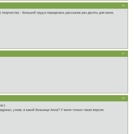
#6
) творчество - большой труд и переделать рассказик раз десять для меня,
#7
#8
ов:)
думал, узнав, в какой больнице Анна? У меня только такая версия.