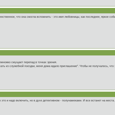
динственное, что она смогла вспомнить - это имя любовницы, как последнее, яркое собы
емножко смущает перепад в точках зрения.
ехать из служебной поездки, меня дома ждало приглашение". Чтобы не получалось, что 
 это и надо включить, но в духе детективном - полунамеками. И все встанет на места.