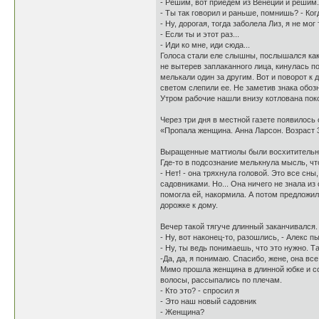
- Решим, вот приедем из Венеции и решим.
- Ты так говорил и раньше, помнишь? - Ког
- Ну, дорогая, тогда заболела Лиз, я не мо
- Если ты и этот раз...
- Иди ко мне, иди сюда...
Голоса стали еле слышны, послышался како
не вытерев заплаканного лица, кинулась п
мелькали один за другим. Вот и поворот к
светом слепили ее. Не заметив знака обоз
Утром рабочие нашли внизу котлована пок
Через три дня в местной газете появилось
«Пропала женщина. Анна Ларсон. Возраст 3
Выращенные маттиолы были восхитительны.
Где-то в подсознание мелькнула мысль, чт
- Нет! - она тряхнула головой. Это все сн
садовниками. Но... Она ничего не знала из
помогла ей, накормила. А потом предложила
дорожке к дому.
Вечер такой тягуче длинный заканчивался
- Ну, вот наконец-то, разошлись, - Алекс п
- Ну, ты ведь понимаешь, что это нужно. Т
-Да, да, я понимаю. Спасибо, жене, она все
Мимо прошла женщина в длинной юбке и со
волосы, рассыпались по плечам.
- Кто это? - спросил я
- Это наш новый садовник
- Женщина?