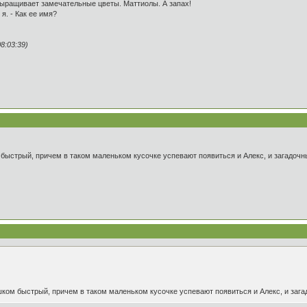
а выращивает замечательные цветы. Маттиолы. А запах!
 я. - Как ее имя?
8:03:39)
 быстрый, причем в таком маленьком кусочке успевают появиться и Алекс, и загадочн
ишком быстрый, причем в таком маленьком кусочке успевают появиться и Алекс, и заг