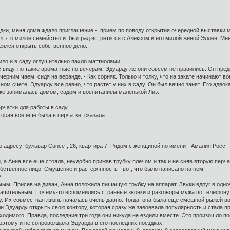
здки, меня дома ждало приглашение - прием по поводу открытия очередной выставки 
 это милое семейство и был рад встретится с Алексом и его милой женой Эллен. Мне
еялся открыть собственное дело.
лило и в саду оглушительно пахло маттиолами.
с виду, но такие ароматные по вечерам. Эдуарду же они совсем не нравились. Он пр
вечерним чаем, сидя на веранде. - Как сорняк. Только и толку, что на закате начинают во
чном счете, Эдуарду все равно, что растет у них в саду. Он был вечно занят. Его адв
 же занималась домом, садом и воспитанием маленькой Лиз.
ерчатки для работы в саду.
торая все еще была в перчатке, сказала:
 адресу: бульвар Сансет, 26, квартира 7. Рядом с женщиной по имени - Амалия Росс.
и, а Анна все еще стояла, неудобно прижав трубку плечом и так и не сняв вторую перча
бственное лицо. Смущение и растерянность - вот, что было написано на нем.
?
ым. Присев на диван, Анна положила пищащую трубку на аппарат. Звуки вдруг в одноч
ачительным. Почему-то вспомнились странные звонки и разговоры мужа по телефону. 
ду. Их совместная жизнь началась очень давно. Тогда, она была еще смешной рыжей
ли Эдуарду открыть свою контору, которая сразу же завоевала популярность и стала п
бходимого. Правда, последние три года они никуда не ездили вместе. Это произошло п
оэтому и не сопровождала Эдуарда в его последних поездках.