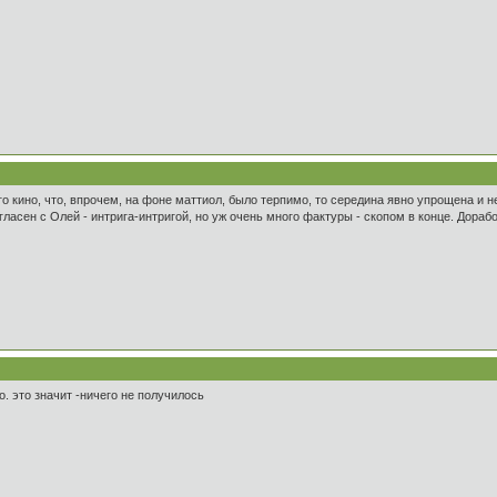
го кино, что, впрочем, на фоне маттиол, было терпимо, то середина явно упрощена и
огласен с Олей - интрига-интригой, но уж очень много фактуры - скопом в конце. Дораб
о. это значит -ничего не получилось