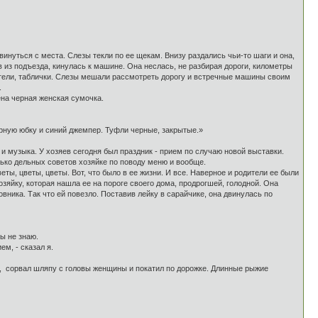
винуться с места. Слезы текли по ее щекам. Внизу раздались чьи-то шаги и она,
в из подъезда, кинулась к машине. Она неслась, не разбирая дороги, километры
затели, таблички. Слезы мешали рассмотреть дорогу и встречные машины своим
.
на черная женская сумочка.
ерную юбку и синий джемпер. Туфли черные, закрытые.»
музыка. У хозяев сегодня был праздник - прием по случаю новой выставки.
лько дельных советов хозяйке по поводу меню и вообще.
веты, цветы, цветы. Вот, что было в ее жизни. И все. Наверное и родители ее были
озяйку, которая нашла ее на пороге своего дома, продрогшей, голодной. Она
вника. Так что ей повезло. Поставив лейку в сарайчике, она двинулась по
ны не знаю.
м, - сказал я.
, сорвал шляпу с головы женщины и покатил по дорожке. Длинные рыжие