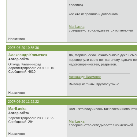
спасибо)
кое что исправила и дополнила
MariLaska
совершенство складывается из мелочей
Неактивен
2007-06-20 10:35:36
Александр Клименок
Да, Марина, если начало было в духе немо
Автор сайта
перевернули все с ног на голову, однако с
Откуда: Калининград
недоговоренностей, разрывов.
Зарегистрирован: 2007-02-10
Сообщений: 4610
Александр Клименок
Вывожу из тьмы. Круглосуточно.
Неактивен
2007-06-20 11:22:22
MariLaska
жаль, что получилось так плохо и непонятн
Автор сайта
Зарегистрирован: 2006-08-25
MariLaska
Сообщений: 294
совершенство складывается из мелочей
Неактивен