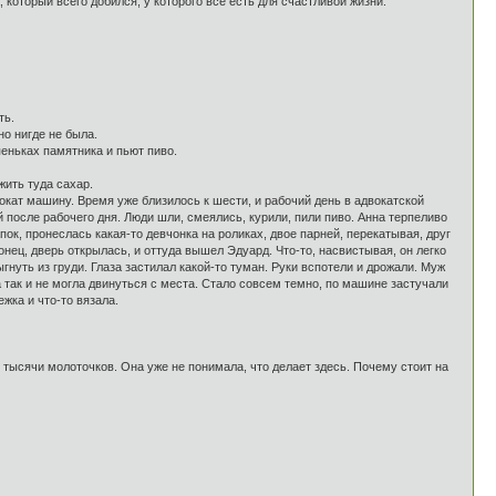
который всего добился, у которого все есть для счастливой жизни.
ть.
но нигде не была.
пеньках памятника и пьют пиво.
жить туда сахар.
рокат машину. Время уже близилось к шести, и рабочий день в адвокатской
после рабочего дня. Люди шли, смеялись, курили, пили пиво. Анна терпеливо
ок, пронеслась какая-то девчонка на роликах, двое парней, перекатывая, друг
нец, дверь открылась, и оттуда вышел Эдуард. Что-то, насвистывая, он легко
нуть из груди. Глаза застилал какой-то туман. Руки вспотели и дрожали. Муж
а так и не могла двинуться с места. Стало совсем темно, по машине застучали
жка и что-то вязала.
и тысячи молоточков. Она уже не понимала, что делает здесь. Почему стоит на