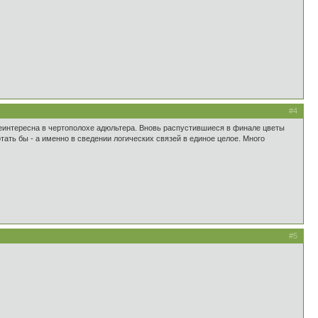
#4
 неинтересна в чертополохе адюльтера. Вновь распустившиеся в финале цветы
отать бы - а именно в сведении логических связей в единое целое. Много
#5