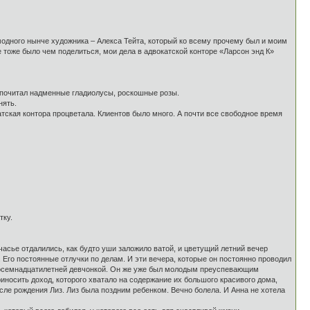
модного нынче художника – Алекса Тейта, который ко всему прочему был и моим
 тоже было чем поделиться, мои дела в адвокатской конторе «Ларсон энд К»
едпочитал надменные гладиолусы, роскошные розы.
нять.
окатская контора процветала. Клиентов было много. А почти все свободное время
тку.
асье отдалились, как будто уши заложило ватой, и цветущий летний вечер
Его постоянные отлучки по делам. И эти вечера, которые он постоянно проводил
 восемнадцатилетней девчонкой. Он же уже был молодым преуспевающим
риносить доход, которого хватало на содержание их большого красивого дома,
осле рождения Лиз. Лиз была поздним ребенком. Вечно болела. И Анна не хотела