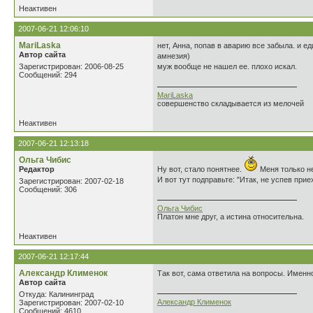
Неактивен
2007-06-21 12:06:10
MariLaska
нет, Анна, попав в аварию все забыла. и е
Автор сайта
амнезия)
Зарегистрирован: 2006-08-25
муж вообще не нашел ее. плохо искал.
Сообщений: 294
MariLaska
совершенство складывается из мелочей
Неактивен
2007-06-21 12:13:18
Ольга Чибис
Редактор
Ну вот, стало понятнее.
Меня только н
И вот тут подправьте: "Итак, не успев при
Зарегистрирован: 2007-02-18
Сообщений: 306
Ольга Чибис
Платон мне друг, а истина относительна.
Неактивен
2007-06-21 12:17:44
Александр Клименок
Так вот, сама ответила на вопросы. Именно
Автор сайта
Откуда: Калининград
Александр Клименок
Зарегистрирован: 2007-02-10
Сообщений: 4610