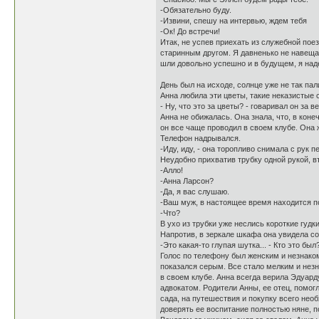
-Обязательно буду.
-Извини, спешу на интервью, ждем тебя
-Ок! До встречи!
Итак, не успев приехать из служебной пое
старинным другом. Я давненько не навещал
шли довольно успешно и в будущем, я над
День был на исходе, солнце уже не так па
Анна любила эти цветы, такие неказистые 
- Ну, что это за цветы? - говаривал он за 
Анна не обижалась. Она знала, что, в коне
он все чаще проводил в своем клубе. Она
Телефон надрывался.
-Иду, иду, - она торопливо снимала с рук п
Неудобно прихватив трубку одной рукой, в
-Алло!
-Анна Ларсон?
-Да, я вас слушаю.
-Ваш муж, в настоящее время находится по
-Что?
В ухо из трубки уже неслись короткие гудк
Напротив, в зеркале шкафа она увидела со
-Это какая-то глупая шутка... - Кто это был
Голос по телефону был женским и незнаком
показался серым. Все стало мелким и незн
в своем клубе. Анна всегда верила Эдуар
адвокатом. Родители Анны, ее отец, помог
сада, на путешествия и покупку всего нео
доверять ее воспитание полностью няне, п