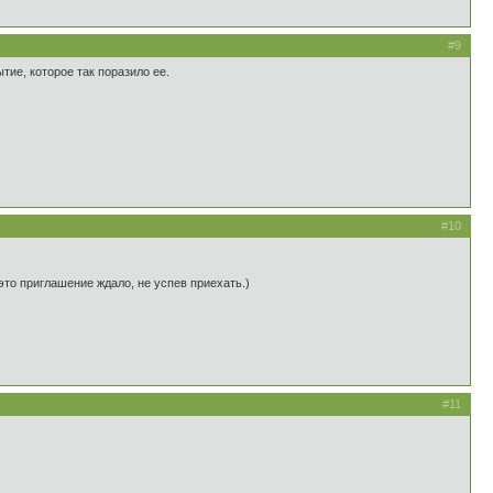
#9
тие, которое так поразило ее.
#10
это приглашение ждало, не успев приехать.)
#11