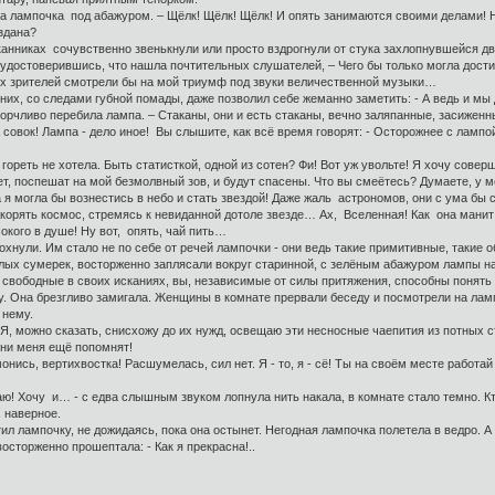
а лампочка под абажуром. – Щёлк! Щёлк! Щёлк! И опять занимаются своими делами! Не
оздана?
нниках сочувственно звенькнули или просто вздрогнули от стука захлопнувшейся дв
, удостоверившись, что нашла почтительных слушателей, – Чего бы только могла дост
х зрителей смотрели бы на мой триумф под звуки величественной музыки…
 них, со следами губной помады, даже позволил себе жеманно заметить: - А ведь и м
рчливо перебила лампа. – Стаканы, они и есть стаканы, вечно заляпанные, засиженные
совок! Лампа - дело иное! Вы слышите, как всё время говорят: - Осторожнее с лампой
ы гореть не хотела. Быть статисткой, одной из сотен? Фи! Вот уж увольте! Я хочу сове
т, поспешат на мой безмолвный зов, и будут спасены. Что вы смеётесь? Думаете, у м
я могла бы вознестись в небо и стать звездой! Даже жаль астрономов, они с ума бы
окорять космос, стремясь к невиданной дотоле звезде… Ах, Вселенная! Как она манит 
окого в душе! Ну вот, опять, чай пить…
хнули. Им стало не по себе от речей лампочки - они ведь такие примитивные, такие о
ых сумерек, восторженно заплясали вокруг старинной, с зелёным абажуром лампы на 
 свободные в своих исканиях, вы, независимые от силы притяжения, способны понят
. Она брезгливо замигала. Женщины в комнате прервали беседу и посмотрели на ламп
 нему.
! Я, можно сказать, снисхожу до их нужд, освещаю эти несносные чаепития из потных 
Они меня ещё попомнят!
ись, вертихвостка! Расшумелась, сил нет. Я - то, я - сё! Ты на своём месте работай та
аю! Хочу и… - с едва слышным звуком лопнула нить накала, в комнате стало темно. Кто
 наверное.
ил лампочку, не дожидаясь, пока она остынет. Негодная лампочка полетела в ведро. А
осторженно прошептала: - Как я прекрасна!..