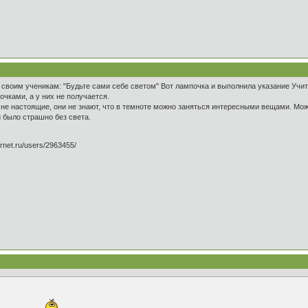
своим ученикам: "Будьте сами себе светом" Вот лампочка и выполнила указание Учит
чками, а у них не получается.
 не настоящие, они не знают, что в темноте можно заняться интересными вещами. Мо
 было страшно без света.
rnet.ru/users/2963455/