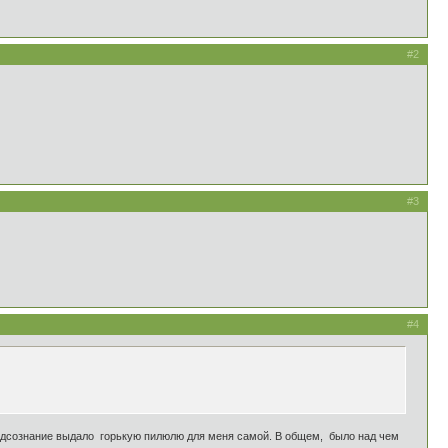
#2
#3
#4
подсознание выдало горькую пилюлю для меня самой. В общем, было над чем