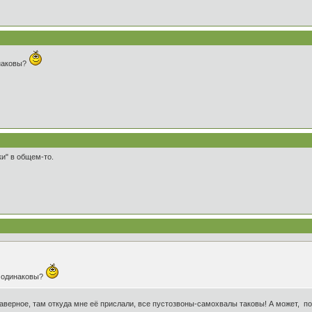
инаковы?
ки" в общем-то.
и одинаковы?
Наверное, там откуда мне её прислали, все пустозвоны-самохвалы таковы! А может, 