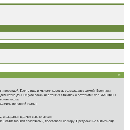
#1
ом и верандой. Где-то вдали мычали коровы, возвращаясь домой. Бренчали
а деликатно дзынькнули ложечки в тонких стаканах с остатками чая. Женщины
ёрная кошка.
должила вечерний туалет.
у, и раздался щелчок выключателя.
ясь батистовыми платочками, посетовали на жару. Предложение выпить ещё