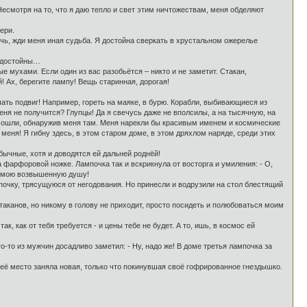
смотря на то, что я даю тепло и свет этим ничтожествам, меня обделяют
ери.
ичь, жди меня иная судьба. Я достойна сверкать в хрустальном ожерелье
ы достойны…
 мухами. Если один из вас разобьётся – никто и не заметит. Стакан,
! Ах, берегите лампу! Вещь старинная, дорогая!
ршать подвиг! Например, гореть на маяке, в бурю. Корабли, выбивающиеся из
еня не получится? Глупцы! Да я свечусь даже не вполсилы, а на тысячную, на
 сошли, обнаружив меня там. Меня нарекли бы красивым именем и космические
меня! Я гибну здесь, в этом старом доме, в этом дряхлом наряде, среди этих
бычные, хотя и доводятся ей дальней роднёй!
фарфоровой ножке. Лампочка так и вскрикнула от восторга и умиления: - О,
ь мою возвышенную душу!
очку, трясущуюся от негодования. Но принесли и водрузили на стол блестящий
стаканов, но никому в голову не приходит, просто посидеть и полюбоваться моим
к, как от тебя требуется - и цены тебе не будет. А то, ишь, в космос ей
-то из мужчин досадливо заметил: - Ну, надо же! В доме третья лампочка за
 её место заняла новая, только что покинувшая своё гофрированное гнездышко.