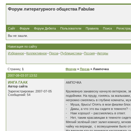
Форум литературного общества Fabulae
Сайт
Форум
Форум Дебюта
Пользователи
Правила
Поиск
Регистра
Вы не зашли.
Навигация по сайту
Избранное
--
Коллективное
--
Проза
--
Публицистика
--
Поэзия
--
Авторы
Страниц:
1
Форум
»
Проза
» Лампочка
2007-08-03 07:13:52
ИНГА ГААК
АМПОЧКА
Автор сайта
Зарегистрирован: 2007-07-05
Кружевную занавеску качнуло ветерком, зв
Сообщений: 54
подойники. На пруду, гоняясь за мальками
негромко смеялись в глубине комнаты, му
- Муша, брысь! Опять в мои фиалки блох н
- Дамы, а что это вы сидите в темноте? -
- Нам хорошо! – рассмеялись в ответ.
- Нет, таким красавицам в темноте сидеть
Мягкий зелёный свет залил комнату, мгно
чайку на веранде, с возмущением было отв
На веранде кто-то принялся настраивать г