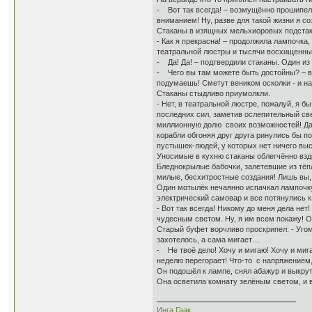
- Вот так всегда! – возмущённо прошипел
вниманием! Ну, разве для такой жизни я с
Стаканы в изящных мельхиоровых подстака
- Как я прекрасна! – продолжила лампочка
театральной люстры и тысячи восхищенны
- Да! Да! – подтвердили стаканы. Один из
- Чего вы там можете быть достойны? – во
подумаешь! Сметут веником осколки - и на 
Стаканы стыдливо приумолкли.
- Нет, в театральной люстре, пожалуй, я б
последних сил, заметив ослепительный све
миллионную долю своих возможностей! Да 
корабли обгоняя друг друга ринулись бы п
пустышек-людей, у которых нет ничего выс
Уносимые в кухню стаканы облегчённо вздо
Бледнокрылые бабочки, залетевшие из тёпл
милые, бесхитростные создания! Лишь вы,
Один мотылёк нечаянно испачкал лампочку
электрический самовар и все потянулись к
- Вот так всегда! Никому до меня дела нет
чудесным светом. Ну, я им всем покажу! 
Старый буфет ворчливо проскрипел: - Угомон
захотелось, а сама мигает…
- Не твоё дело! Хочу и мигаю! Хочу и миг
неделю перегорает! Что-то с напряжением,
Он подошёл к лампе, снял абажур и выкрут
Она осветила комнату зелёным светом, и в
Инга Гаак