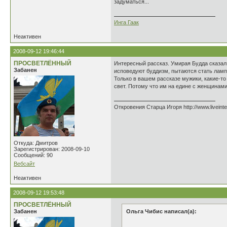
задуматься...
Инга Гаак
Неактивен
2008-09-12 19:46:44
ПРОСВЕТЛЁННЫЙ
Интересный рассказ. Умирая Будда сказал 
Забанен
исповедуют буддизм, пытаются стать лампо
Только в вашем рассказе мужики, какие-то
свет. Потому что им на едине с женщинами
Откровения Старца Игоря http://www.liveinte
Откуда: Дмитров
Зарегистрирован: 2008-09-10
Сообщений: 90
Вебсайт
Неактивен
2008-09-12 19:53:48
ПРОСВЕТЛЁННЫЙ
Забанен
Ольга Чибис написал(а):