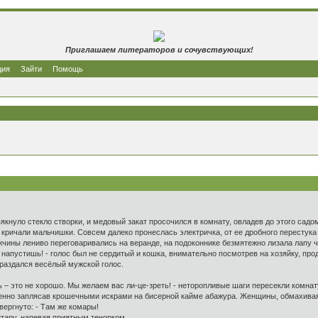
Приглашаем литераторов и сочувствующих!
ция
Зайти
Помощь
якнуло стекло створки, и медовый закат просочился в комнату, овладев до этого сад
, кричали мальчишки. Совсем далеко пронеслась электричка, от ее дробного перестук
жчины лениво переговаривались на веранде, на подоконнике безмятежно лизала лапу ч
апустишь! - голос был не сердитый и кошка, внимательно посмотрев на хозяйку, про
 раздался весёлый мужской голос.
 – это не хорошо. Мы желаем вас ли-це-зреть! - неторопливые шаги пересекли комнат
венно заплясав крошечными искрами на бисерной кайме абажура. Женщины, обмахива
ергнуто: - Там же комары!
итару, напевая приятным тенорком.