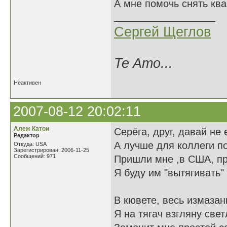
А мне помочь снять ква
Сергей Щеглов
Te Amo...
Неактивен
2007-08-12 20:02:11
Алеж Катои
Серёга, друг, давай не 
Редактор
А лучше для коллеги п
Откуда: USA
Зарегистрирован: 2006-11-25
Сообщений: 971
Пришли мне ,в США, пр
Я буду им "вытягивать" 
В кювете, весь измазан
Я на тягач взгляну свет