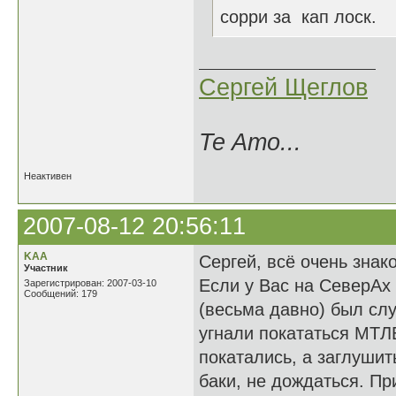
сорри за кап лоск.
Сергей Щеглов
Te Amo...
Неактивен
2007-08-12 20:56:11
KAA
Сергей, всё очень знак
Участник
Если у Вас на СеверАх 
Зарегистрирован: 2007-03-10
Сообщений: 179
(весьма давно) был слу
угнали покататься МТЛ
покатались, а заглушит
баки, не дождаться. П