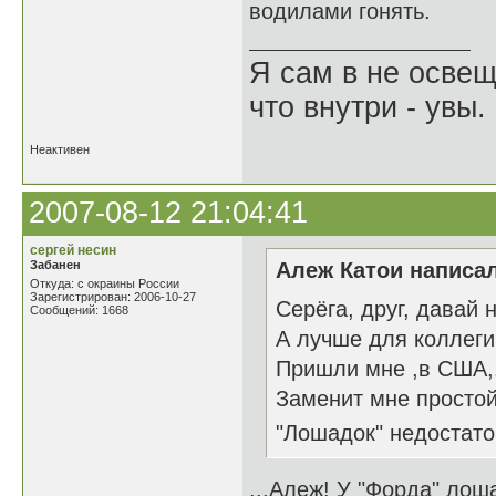
водилами гонять.
Я сам в не освещ
что внутри - увы.
Неактивен
2007-08-12 21:04:41
сергей несин
Забанен
Алеж Катои написал
Откуда: с окраины России
Зарегистрирован: 2006-10-27
Серёга, друг, давай 
Сообщений: 1668
А лучше для коллеги
Пришли мне ,в США,....
Заменит мне простой
"Лошадок" недостат
...Алеж! У "Форда" лош