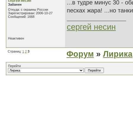
сергей несин
...в тудре минус 30 - о
Забанен
песках жара! ...но танк
Откуда: с окраины России
Зарегистрирован: 2006-10-27
Сообщений: 1668
сергей несин
Неактивен
Страниц:
1
2
3
Форум
»
Лирика
Перейти