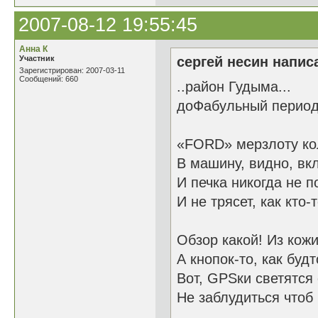
2007-08-12 19:55:45
Анна К
Участник
сергей несин написа
Зарегистрирован: 2007-03-11
Сообщений: 660
..район Гудыма...
доФабульный период
«FORD» мерзлоту ко
В машину, видно, вк
И печка никогда не п
И не трясет, как кто-
Обзор какой! Из кожи
А кнопок-то, как будт
Вот, GPSки светятся 
Не заблудиться чтоб 