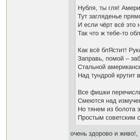
Нубля, ты гля! Амери
Тут загляденье прям
И если чёрт всё это 
Так что ж тебе-то об
Как всё блЯстит! Рук
Заправь, помой – за
Стальной американск
Над тундрой крутит 
Все фишки перечисли
Смеются над измуче
Но тянем из болота э
Простым советским 
очень здорово и живо!,