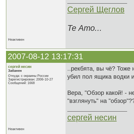
Сергей Щеглов
Te Amo...
Неактивен
2007-08-12 13:17:31
сергей несин
..рекбята, вы чё? Тоже
Забанен
убил пол ящика водки и 
Откуда: с окраины России
Зарегистрирован: 2006-10-27
Сообщений: 1668
Вера, "Обзор какой! - н
"взглянуть" на "обзор"??
сергей несин
Неактивен