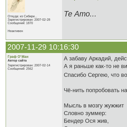
Te Amo...
Откуда: из Сибири...
Зарегистрирован: 2007-02-28
Сообщений: 1870
Неактивен
2007-11-29 10:16:30
Граф О’ Ман
А забаву Аркадий, дей
Автор сайта
А я раньше как-то не в
Зарегистрирован: 2007-02-14
Сообщений: 2562
Спасибо Сергею, что во
Чё-нить попробовать на
Мысль в мозгу жужжит
Словно зуммер:
Бендер Ося жив,