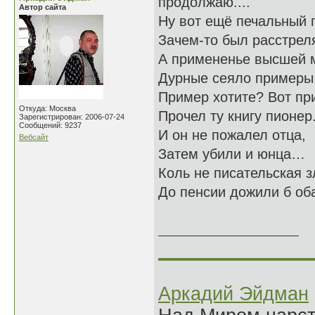
продолжаю....
Автор сайта
Ну вот ещё печальный 
Зачем-то был расстрел
А примененье высшей 
Дурные сеяло пример
Пример хотите? Вот пр
Откуда: Москва
Прочел ту книгу пионер
Зарегистрирован: 2006-07-24
Сообщений: 9237
И он не пожалел отца,
Вебсайт
Затем убили и юнца…
Коль не писательская з
До пенсии дожили б о
01.12
______________
Аркадий Эйдман