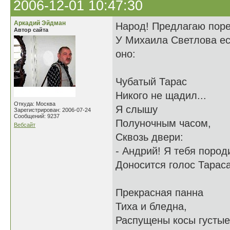
2006-12-01 10:47:30
Аркадий Эйдман
Народ! Предлагаю поре
Автор сайта
У Михаила Светлова ес
оно:
Чубатый Тарас
Никого не щадил...
Откуда: Москва
Я слышу
Зарегистрирован: 2006-07-24
Сообщений: 9237
Полуночным часом,
Вебсайт
Сквозь двери:
- Андрий! Я тебя породи
Доносится голос Тараса
Прекрасная панна
Тиха и бледна,
Распущены косы густые