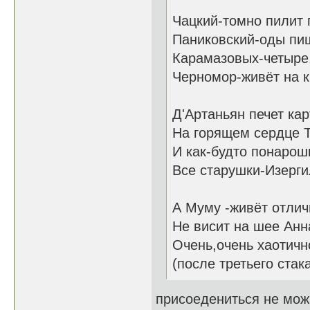
Чацкий-томно пилит 
Паниковский-оды пиш
Карамазовых-четыре
Черномор-живёт на 
Д'Артаньян печет ка
На горящем сердце 
И как-будто понарош
Все старушки-Изерг
А Муму -живёт отлич
Не висит на шее Анна
Очень,очень хаотичн
(после третьего стак
присоедениться не мож