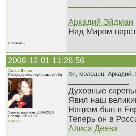
______________
Аркадий Эйдман
Над Миром царс
Неактивен
2006-12-01 11:26:56
Алиса Деева
Хи, молодец, Аркадий.
Председатель клуба самоубийц
Духовные скрепы
Явил наш велики
Нацизм был в Евр
Зарегистрирован: 2006-02-10
Сообщений: 20033
Теперь он в Росс
Вебсайт
Алиса Деева