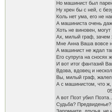
Но машинист был паре
Ну хрен бы с ней, с бе
Коль нет ума, его не на
А машиниста очень да
Хоть не виновен, могу
Ах, милый граф, зачем 
Мне Анна Ваша вовсе н
А машинист не ждал так
Его супруга на сносях 
И вот итог фантазий Ва
Вдова, вдовец и неско
Вы, милый граф, жалел
А с машинистом, что ж,
05.12.
А вот Поэт убил Поэта
Судьба? Предвиденье?
Запомните, друзья, не 