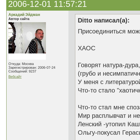
2006-12-01 11:57:21
Аркадий Эйдман
Автор сайта
Ditto написал(а):
Присоединиться мож
ХАОС
Говорят натура-дура
Откуда: Москва
Зарегистрирован: 2006-07-24
Сообщений: 9237
(грубо и несимпатичн
Вебсайт
У меня с литературо
Что-то стало "хаотич
Что-то стал мне спо
Мир расплывчат и не
Ленский -утопил Каш
Ольгу-покусал Герас