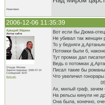
Над Миром царс
Неактивен
2006-12-06 11:35:39
Аркадий Эйдман
Вот если бы Дюма-отец
Автор сайта
Не убивал так женщин 
То у бедняги д,Артанья
Потомки были б, наконе
Тут промах дал писател
Ведь о потомках д,Арт
Откуда: Москва
Писал такие бы романы
Зарегистрирован: 2006-07-24
Сообщений: 9237
Что увеличил гонорар
Вебсайт
05.12.
Ах, милый граф, зачем
На рельсы кинули не д
Она была, конечно, оче