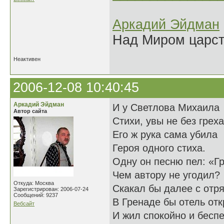
Аркадий Эйдман
Над Миром царс
Неактивен
2006-12-08 10:40:45
Аркадий Эйдман
И у Светлова Михаила
Автор сайта
Стихи, увы не без грех
Его ж рука сама убила
Героя одного стиха.
Одну он песню пел: «Гр
Чем автору не угодил?
Откуда: Москва
Скакал бы далее с отр
Зарегистрирован: 2006-07-24
Сообщений: 9237
В Гренаде бы отель о
Вебсайт
И жил спокойно и бесп