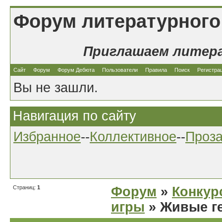
Форум литературного
Приглашаем литер
Сайт
Форум
Форум Дебюта
Пользователи
Правила
Поиск
Регистра
Вы не зашли.
Навигация по сайту
Избранное
--
Коллективное
--
Проз
Страниц:
1
Форум
»
Конкур
игры
» Живые г