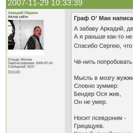
2007-11-29 10:33:39
Аркадий Эйдман
Автор сайта
Граф О’ Ман написа
А забаву Аркадий, д
А я раньше как-то не
Спасибо Сергею, что
Откуда: Москва
Чё-нить попробовать
Зарегистрирован: 2006-07-24
Сообщений: 9237
Вебсайт
Мысль в мозгу жужж
Словно зуммер:
Бендер Ося жив,
Он не умер.
Носит псевдоним -
Грицацуев.