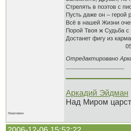
Стрелять в поэтов с пи
Пусть даже он – герой 
Всё в нашей Жизни оч
Порой Твоя ж Судьба с
Достанет фигу из карм
05.12.
Отредактировано Аркад
______________
Аркадий Эйдман
Над Миром царс
Неактивен
2006-12-06 15:52:22