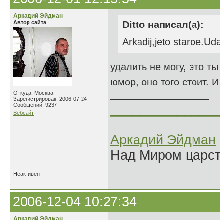
Аркадий Эйдман
Автор сайта
Ditto написал(а):
Arkadij,jeto staroe.Ud
удалить не могу, это ты
юмор, оно того стоит.
Откуда: Москва
Зарегистрирован: 2006-07-24
Сообщений: 9237
______________
Вебсайт
Аркадий Эйдман
Над Миром царс
Неактивен
2006-12-04 10:27:34
Аркадий Эйдман