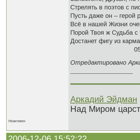
Стрелять в поэтов с пи
Пусть даже он – герой 
Всё в нашей Жизни оч
Порой Твоя ж Судьба с
Достанет фигу из карм
05.12.
Отредактировано Аркад
______________
Аркадий Эйдман
Над Миром царс
Неактивен
2006-12-06 15:52:22