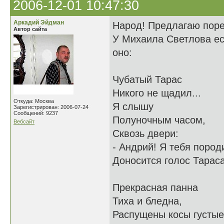
2006-12-01 10:47:30
Аркадий Эйдман
Народ! Предлагаю поре
Автор сайта
У Михаила Светлова ес
оно:
Чубатый Тарас
Никого не щадил...
Откуда: Москва
Я слышу
Зарегистрирован: 2006-07-24
Сообщений: 9237
Полуночным часом,
Вебсайт
Сквозь двери:
- Андрий! Я тебя породи
Доносится голос Тараса
Прекрасная панна
Тиха и бледна,
Распущены косы густые