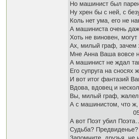
Но машинист был паре
Ну хрен бы с ней, с бе
Коль нет ума, его не на
А машиниста очень да
Хоть не виновен, могу
Ах, милый граф, зачем 
Мне Анна Ваша вовсе н
А машинист не ждал так
Его супруга на сносях 
И вот итог фантазий Ва
Вдова, вдовец и неско
Вы, милый граф, жалел
А с машинистом, что ж,
05.12.
А вот Поэт убил Поэта
Судьба? Предвиденье?
Запомните, друзья, не 