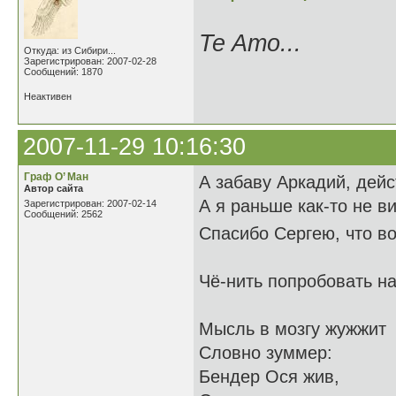
Te Amo...
Откуда: из Сибири...
Зарегистрирован: 2007-02-28
Сообщений: 1870
Неактивен
2007-11-29 10:16:30
Граф О’ Ман
А забаву Аркадий, дей
Автор сайта
А я раньше как-то не в
Зарегистрирован: 2007-02-14
Сообщений: 2562
Спасибо Сергею, что во
Чё-нить попробовать на
Мысль в мозгу жужжит
Словно зуммер:
Бендер Ося жив,