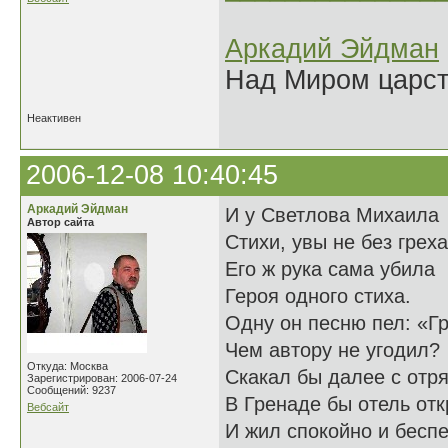
Аркадий Эйдман
Над Миром царс
Неактивен
2006-12-08 10:40:45
Аркадий Эйдман
И у Светлова Михаила
Автор сайта
Стихи, увы не без грех
Его ж рука сама убила
Героя одного стиха.
Одну он песню пел: «Гр
Чем автору не угодил?
Откуда: Москва
Скакал бы далее с отр
Зарегистрирован: 2006-07-24
Сообщений: 9237
В Гренаде бы отель о
Вебсайт
И жил спокойно и бесп