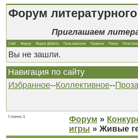
Форум литературного
Приглашаем литер
Сайт
Форум
Форум Дебюта
Пользователи
Правила
Поиск
Регистра
Вы не зашли.
Навигация по сайту
Избранное
--
Коллективное
--
Проз
Страниц:
1
Форум
»
Конкур
игры
» Живые г