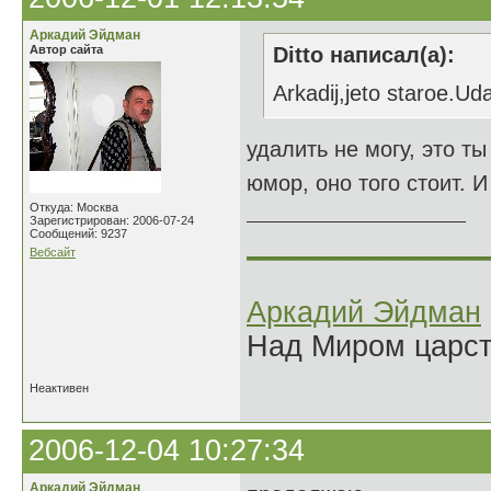
Аркадий Эйдман
Автор сайта
Ditto написал(а):
Arkadij,jeto staroe.Ud
удалить не могу, это ты
юмор, оно того стоит.
Откуда: Москва
Зарегистрирован: 2006-07-24
Сообщений: 9237
______________
Вебсайт
Аркадий Эйдман
Над Миром царс
Неактивен
2006-12-04 10:27:34
Аркадий Эйдман