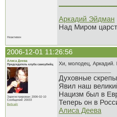
______________
Аркадий Эйдман
Над Миром царс
Неактивен
2006-12-01 11:26:56
Алиса Деева
Хи, молодец, Аркадий.
Председатель клуба самоубийц
Духовные скрепы
Явил наш велики
Нацизм был в Евр
Зарегистрирован: 2006-02-10
Сообщений: 20033
Теперь он в Росс
Вебсайт
Алиса Деева