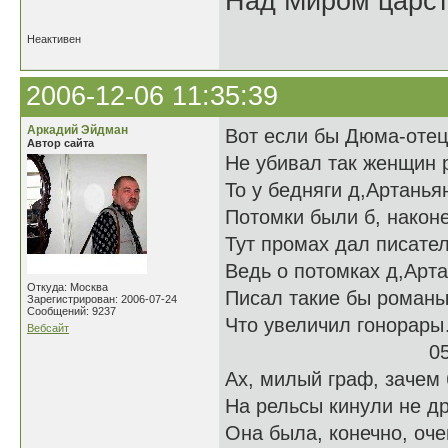
Над Миром царс
Неактивен
2006-12-06 11:35:39
Аркадий Эйдман
Вот если бы Дюма-отец
Автор сайта
Не убивал так женщин 
То у бедняги д,Артанья
Потомки были б, наконе
Тут промах дал писател
Ведь о потомках д,Арт
Откуда: Москва
Писал такие бы романы
Зарегистрирован: 2006-07-24
Сообщений: 9237
Что увеличил гонорар
Вебсайт
05.12.
Ах, милый граф, зачем
На рельсы кинули не д
Она была, конечно, оче