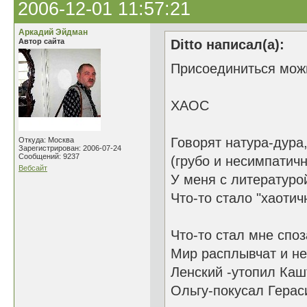
2006-12-01 11:57:21
Аркадий Эйдман
Автор сайта
Ditto написал(а):
Присоединиться мож
ХАОС
Говорят натура-дура
Откуда: Москва
Зарегистрирован: 2006-07-24
Сообщений: 9237
(грубо и несимпатичн
Вебсайт
У меня с литературо
Что-то стало "хаотич
Что-то стал мне спо
Мир расплывчат и не
Ленский -утопил Каш
Ольгу-покусал Герас