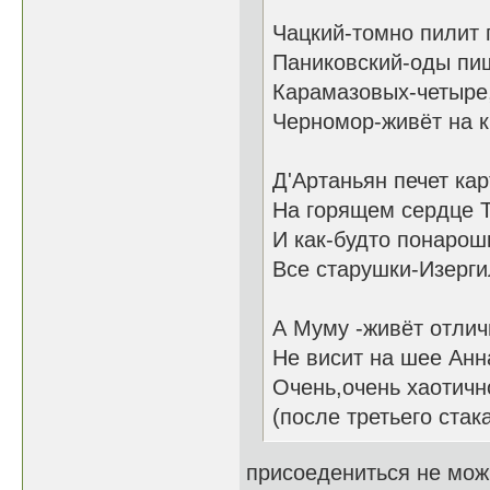
Чацкий-томно пилит 
Паниковский-оды пиш
Карамазовых-четыре
Черномор-живёт на 
Д'Артаньян печет ка
На горящем сердце 
И как-будто понарош
Все старушки-Изерг
А Муму -живёт отлич
Не висит на шее Анна
Очень,очень хаотичн
(после третьего стак
присоедениться не мож