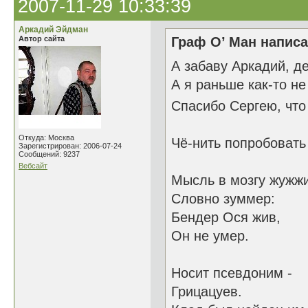
2007-11-29 10:33:39
Аркадий Эйдман
Автор сайта
Граф О’ Ман написа
А забаву Аркадий, д
А я раньше как-то не
Спасибо Сергею, что
Откуда: Москва
Чё-нить попробовать
Зарегистрирован: 2006-07-24
Сообщений: 9237
Вебсайт
Мысль в мозгу жужж
Словно зуммер:
Бендер Ося жив,
Он не умер.
Носит псевдоним -
Грицацуев.