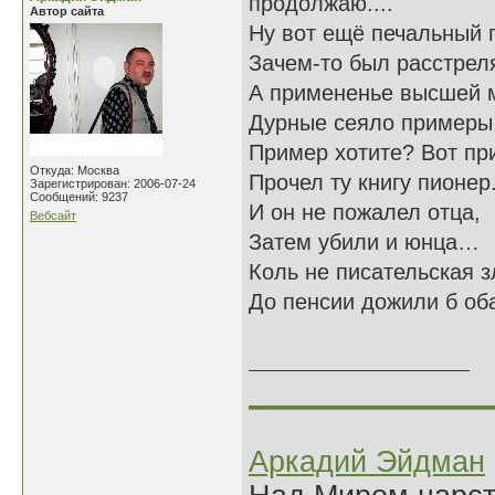
продолжаю....
Автор сайта
Ну вот ещё печальный 
Зачем-то был расстрел
А примененье высшей 
Дурные сеяло пример
Пример хотите? Вот пр
Откуда: Москва
Прочел ту книгу пионер
Зарегистрирован: 2006-07-24
Сообщений: 9237
И он не пожалел отца,
Вебсайт
Затем убили и юнца…
Коль не писательская з
До пенсии дожили б о
01.12
______________
Аркадий Эйдман