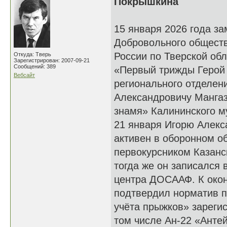
Покрышкина
15 января 2026 года з
Добровольного обществ
России по Тверской об
Откуда: Тверь
Зарегистрирован: 2007-09-21
Сообщений: 389
«Первый трижды Герой 
Вебсайт
регионального отделен
Александровичу Мангаз
знамя» Калининского м
21 января Игорю Алекс
активен в оборонном об
первокурсником Казанск
тогда же он записался
центра ДОСААФ. К окон
подтвердил норматив п
учёта прыжков» зареги
том числе Ан-22 «Антей