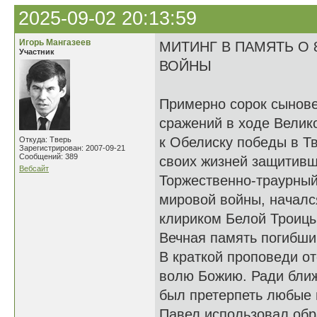
2025-09-02 20:13:59
Игорь Мангазеев
МИТИНГ В ПАМЯТЬ О
Участник
ВОЙНЫ
Примерно сорок сынове
сражений в ходе Велик
к Обелиску победы в Тв
Откуда: Тверь
Зарегистрирован: 2007-09-21
Сообщений: 389
своих жизней защитивш
Вебсайт
Торжественно-траурный
мировой войны, началс
клириком Белой Троицы
Вечная память погибши
В краткой проповеди о
волю Божию. Ради ближн
был претерпеть любые 
Павел использовал обра