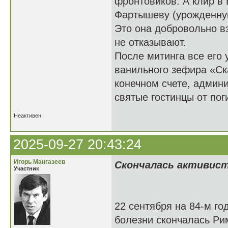
фронтовиков. А клир в
Фартышеву (урожденную
Это она добровольно в
не отказывают.
После митинга все его 
ванильного зефира «Ск
конечном счете, админи
святые гостинцы от пог
Неактивен
2025-09-27 20:43:24
Игорь Мангазеев
Скончалась активист
Участник
22 сентября на 84-м го
болезни скончалась Р