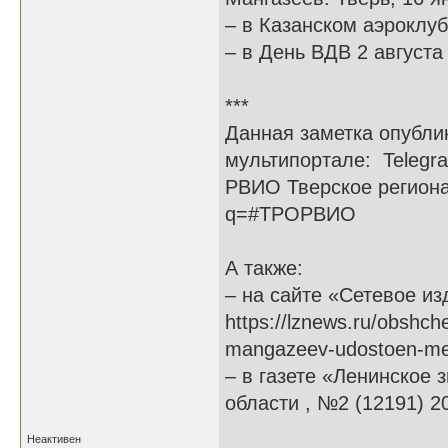
– в Казанском аэроклуб
– в День ВДВ 2 августа
***
Данная заметка опубли
мультипортале: Telegra
РВИО Тверское региона
q=#ТРОРВИО
А также:
– на сайте «Сетевое из
https://lznews.ru/obshch
mangazeev-udostoen-meda
– в газете «Ленинское 
области , №2 (12191) 20
Неактивен