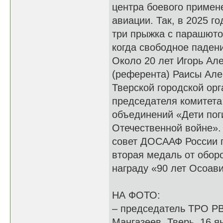
центра боевого примен
авиации. Так, в 2025 
три прыжка с парашюто
когда свободное падени
Около 20 лет Игорь Ал
(референта) Раисы Ал
Тверской городской орг
председателя комитет
объединений «Дети пог
Отечественной войне».
совет ДОСААФ России п
вторая медаль от оборо
награду «90 лет Осоав
НА ФОТО:
– председатель ТРО Р
Мангазеев. Тверь, 16 я