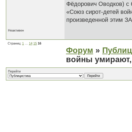
Фёдорович Оводков) с 
«Союз сирот-детей вой
произведенной этим З
Неактивен
Страниц:
1
…
14
15
16
Форум
»
Публиц
войны умирают,
Перейти