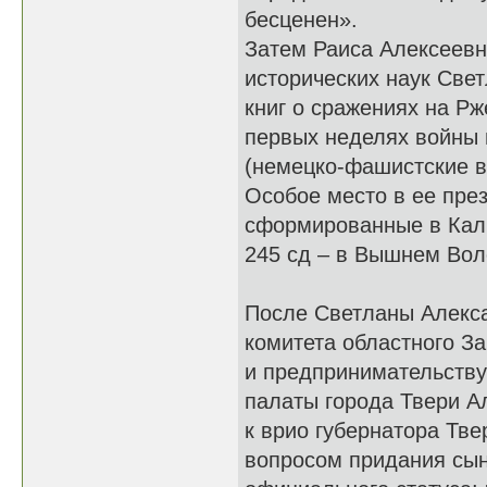
бесценен».
Затем Раиса Алексеевн
исторических наук Све
книг о сражениях на Р
первых неделях войны 
(немецко-фашистские в
Особое место в ее пре
сформированные в Калин
245 сд – в Вышнем Воло
После Светланы Алекс
комитета областного З
и предпринимательству
палаты города Твери А
к врио губернатора Тв
вопросом придания сы