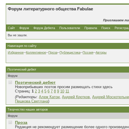
Форум литературного общества Fabulae
Приглашаем ли
Сайт
Форум
Форум Дебюта
Пользователи
Правила
Поиск
Регистра
Вы не зашли.
Навигация по сайту
Избранное
--
Коллективное
--
Проза
--
Публицистика
--
Поэзия
--
Авторы
Поэтический дебют
Форум
Поэтический дебют
Новоприбывших поэтов просим размещать стихи здесь
Страниц:
1
2
3
4
5
6
7
8
9
10
11
(Редакторы:
Алеж Катои
,
Андрей Кротков
,
Андрей Москотельн
Пешкова Светлана
)
Творчество наших авторов
Форум
Проза
Редакция не рекомендует размещение более одного произведен