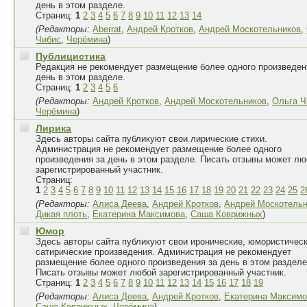
день в этом разделе.
Страниц:
1
2
3
4
5
6
7
8
9
10
11
12
13
14
(Редакторы:
Aberrat
,
Андрей Кротков
,
Андрей Москотельников
,
Чибис
,
Черёмина
)
Публицистика
Редакция не рекомендует размещение более одного произведен
день в этом разделе.
Страниц:
1
2
3
4
5
6
(Редакторы:
Андрей Кротков
,
Андрей Москотельников
,
Ольга Ч
Черёмина
)
Лирика
Здесь авторы сайта публикуют свои лирические стихи.
Администрация не рекомендует размещение более одного
произведения за день в этом разделе. Писать отзывы может л
зарегистрированный участник.
Страниц:
1
2
3
4
5
6
7
8
9
10
11
12
13
14
15
16
17
18
19
20
21
22
23
24
25
2
(Редакторы:
Алиса Деева
,
Андрей Кротков
,
Андрей Москотельн
Дикая плоть
,
Екатерина Максимова
,
Саша Коврижных
)
Юмор
Здесь авторы сайта публикуют свои иронические, юмористическ
сатирические произведения. Администрация не рекомендует
размещение более одного произведения за день в этом разделе
Писать отзывы может любой зарегистрированный участник.
Страниц:
1
2
3
4
5
6
7
8
9
10
11
12
13
14
15
16
17
18
19
(Редакторы:
Алиса Деева
,
Андрей Кротков
,
Екатерина Максим
Саша Коврижных
,
Черёмина
)