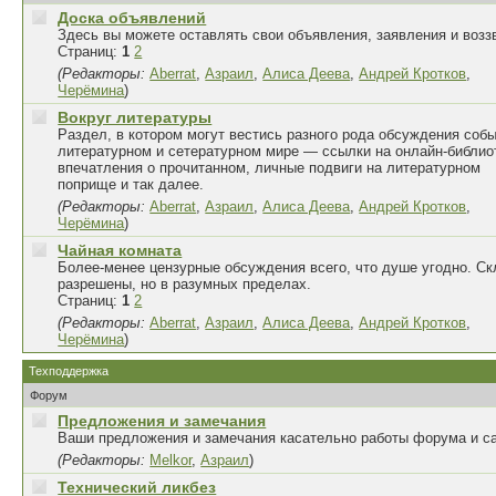
Доска объявлений
Здесь вы можете оставлять свои объявления, заявления и возз
Страниц:
1
2
(Редакторы:
Aberrat
,
Азраил
,
Алиса Деева
,
Андрей Кротков
,
Черёмина
)
Вокруг литературы
Раздел, в котором могут вестись разного рода обсуждения собы
литературном и сетературном мире — ссылки на онлайн-библио
впечатления о прочитанном, личные подвиги на литературном
поприще и так далее.
(Редакторы:
Aberrat
,
Азраил
,
Алиса Деева
,
Андрей Кротков
,
Черёмина
)
Чайная комната
Более-менее цензурные обсуждения всего, что душе угодно. Ск
разрешены, но в разумных пределах.
Страниц:
1
2
(Редакторы:
Aberrat
,
Азраил
,
Алиса Деева
,
Андрей Кротков
,
Черёмина
)
Техподдержка
Форум
Предложения и замечания
Ваши предложения и замечания касательно работы форума и са
(Редакторы:
Melkor
,
Азраил
)
Технический ликбез