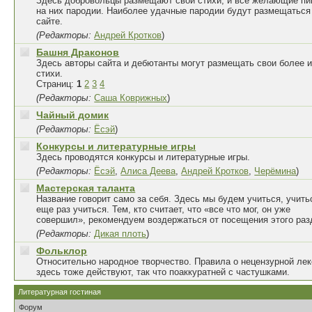
Здесь добровольцы размещают свои стихи, и все желающие п
на них пародии. Наиболее удачные пародии будут размещаться
сайте.
(Редакторы:
Андрей Кротков
)
Башня Драконов
Здесь авторы сайта и дебютанты могут размещать свои более 
стихи.
Страниц:
1
2
3
4
(Редакторы:
Саша Коврижных
)
Чайный домик
(Редакторы:
Ёсэй
)
Конкурсы и литературные игры
Здесь проводятся конкурсы и литературные игры.
(Редакторы:
Ёсэй
,
Алиса Деева
,
Андрей Кротков
,
Черёмина
)
Мастерская таланта
Название говорит само за себя. Здесь мы будем учиться, учить
еще раз учиться. Тем, кто считает, что «все что мог, он уже
совершил», рекомендуем воздержаться от посещения этого раз
(Редакторы:
Дикая плоть
)
Фольклор
Относительно народное творчество. Правила о нецензурной лек
здесь тоже действуют, так что поаккуратней с частушками.
Литературная гостиная
Форум