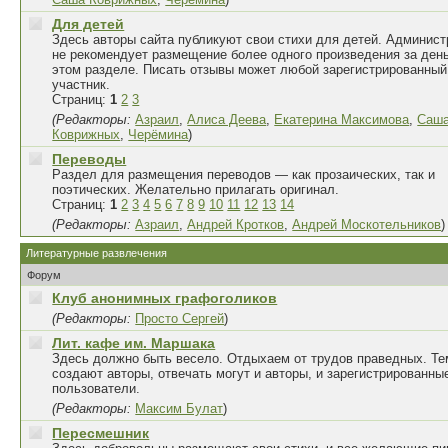
Для детей
Здесь авторы сайта публикуют свои стихи для детей. Админист
не рекомендует размещение более одного произведения за день
этом разделе. Писать отзывы может любой зарегистрированный
участник.
Страниц:
1
2
3
(Редакторы:
Азраил
,
Алиса Деева
,
Екатерина Максимова
,
Саш
Коврижных
,
Черёмина
)
Переводы
Раздел для размещения переводов — как прозаических, так и
поэтических. Желательно прилагать оригинал.
Страниц:
1
2
3
4
5
6
7
8
9
10
11
12
13
14
(Редакторы:
Азраил
,
Андрей Кротков
,
Андрей Москотельников
)
Литературные развлечения
Форум
Клуб анонимных графоголиков
(Редакторы:
Просто Сергей
)
Лит. кафе им. Маршака
Здесь должно быть весело. Отдыхаем от трудов праведных. Т
создают авторы, отвечать могут и авторы, и зарегистрированны
пользователи.
(Редакторы:
Максим Булат
)
Пересмешник