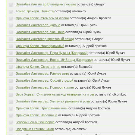
Элизабет Ланггесэр В полдень сказано
оставил(а) Gregor
Томас Трэхёрн. Полнота
оставил(а) olkomkov
Франсуа Коппе. Утомясь от любви
оставил(а) Андрей Кротков
Элизабет Ланггессер. Дафна
оставил(а) Юрий Лукач
Элизабет Ланггессер. Час Пана
оставил(а) Юрий Лукач
Элизабет Ланггесэр Крестовый поход
оставил(а) Gregor
Франсуа Коппе. Неисправимый
оставил(а) Андрей Кротков
Элизабет Ланггессер. Пора бузины (Корделии)
оставил(а) Юрий Лукач
Элизабет Ланггессер. Весна 1946 года (Корделии)
оставил(а) Юрий Лукач
Франсуа Коппе. Смерть птиц
оставил(а) Батшеба
Элизабет Ланггессер. Раннее лето
оставил(а) Юрий Лукач
Элизабет Ланггессер. Орфей с розой
оставил(а) Юрий Лукач
Элизабет Ланггессер. Поворот к зиме
оставил(а) Юрий Лукач
Вера Хорват. Считалка на выход незваных из игры
оставил(а) olkomkov
Элизабет Ланггессер. Улиточья раковина и роза
оставил(а) Юрий Лукач
Франсуа Коппе. Припряжной конь
оставил(а) Андрей Кротков
Франсуа Коппе. Чаровница
оставил(а) Андрей Кротков
Георгий Бен о Суинберне
оставил(а) Андрей Кротков
Владимир Ягличич. Икар
оставил(а) olkomkov