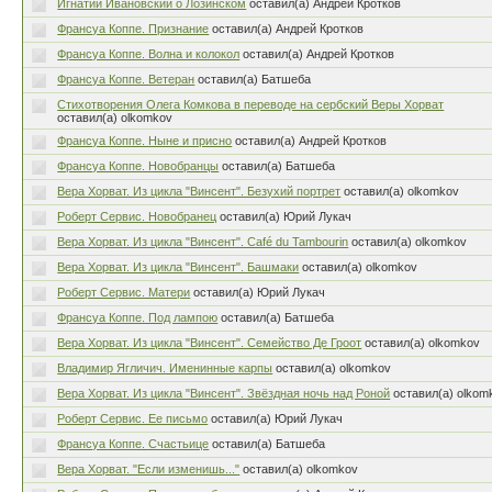
Игнатий Ивановский о Лозинском
оставил(а) Андрей Кротков
Франсуа Коппе. Признание
оставил(а) Андрей Кротков
Франсуа Коппе. Волна и колокол
оставил(а) Андрей Кротков
Франсуа Коппе. Ветеран
оставил(а) Батшеба
Стихотворения Олега Комкова в переводе на сербский Веры Хорват
оставил(а) olkomkov
Франсуа Коппе. Ныне и присно
оставил(а) Андрей Кротков
Франсуа Коппе. Новобранцы
оставил(а) Батшеба
Вера Хорват. Из цикла "Винсент". Безухий портрет
оставил(а) olkomkov
Роберт Сервис. Новобранец
оставил(а) Юрий Лукач
Вера Хорват. Из цикла "Винсент". Café du Tambourin
оставил(а) olkomkov
Вера Хорват. Из цикла "Винсент". Башмаки
оставил(а) olkomkov
Роберт Сервис. Матери
оставил(а) Юрий Лукач
Франсуа Коппе. Под лампою
оставил(а) Батшеба
Вера Хорват. Из цикла "Винсент". Семейство Де Гроот
оставил(а) olkomkov
Владимир Ягличич. Именинные карпы
оставил(а) olkomkov
Вера Хорват. Из цикла "Винсент". Звёздная ночь над Роной
оставил(а) olkom
Роберт Сервис. Ее письмо
оставил(а) Юрий Лукач
Франсуа Коппе. Счастьице
оставил(а) Батшеба
Вера Хорват. "Если изменишь..."
оставил(а) olkomkov