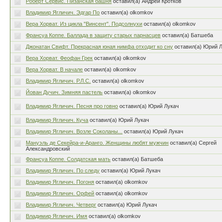
Роберт Сервис. Пизанская башня
оставил(а) Андрей Кротков
Владимир Ягличич. Эдгар По
оставил(а) olkomkov
Вера Хорват. Из цикла "Винсент". Подсолнухи
оставил(а) olkomkov
Франсуа Коппе. Баллада в защиту старых парнасцев
оставил(а) Батшеба
Джонатан Свифт. Прекрасная юная нимфа отходит ко сну
оставил(а) Юрий 
Вера Хорват. Феофан Грек
оставил(а) olkomkov
Вера Хорват. В начале
оставил(а) olkomkov
Владимир Ягличич. Р.Л.С.
оставил(а) olkomkov
Йован Дучич. Зимняя пастель
оставил(а) olkomkov
Владимир Ягличич. Песня про говно
оставил(а) Юрий Лукач
Владимир Ягличич. Куча
оставил(а) Юрий Лукач
Владимир Ягличич. Возле Соколаны...
оставил(а) Юрий Лукач
Мануэль де Секейра-и-Аранго. Женщины любят мужчин
оставил(а) Сергей
Александровский
Франсуа Коппе. Солдатская мать
оставил(а) Батшеба
Владимир Ягличич. По следу
оставил(а) Юрий Лукач
Владимир Ягличич. Погоня
оставил(а) olkomkov
Владимир Ягличич. Орфей
оставил(а) olkomkov
Владимир Ягличич. Четверг
оставил(а) Юрий Лукач
Владимир Ягличич. Имя
оставил(а) olkomkov