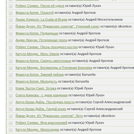
Роберт Сервис. Песня об удаче
оставил(а) Юрий Лукач
Франсуа Коппе. Поцелуй
оставил(а) Андрей Кротков
Льюис Кэрролл. La Guida di Bragia
оставил(а) Андрей Москотельников
Йован Дучич. Из "Ядранских сонетов". Утренний сонет
оставил(а) olkomkov
Франсуа Коппе. Подкидыши
оставил(а) Андрей Кротков
Андре Лемуан. Потерянная тропа
оставил(а) Андрей Кротков
Роберт Сервис. Песнь походного костра
оставил(а) Юрий Лукач
Катулл Мендес. Мать-Земля
оставил(а) Андрей Кротков
Франсуа Коппе. Смерть-цветочница
оставил(а) Андрей Кротков
Катулл Мендес. Богоматерь и Пчелиная Королева
оставил(а) Андрей Кротко
Франсуа Коппе. Зимний пейзаж
оставил(а) Батшеба
Франсуа Коппе. Молодость
оставил(а) Батшеба
Кларк Эштон Смит. Зотика
оставил(а) Юрий Лукач
Олега Комкова - с днем рождения
оставил(а) Юрий Лукач
Артур Конан Дойль. Последнее прости
оставил(а) Сергей Александровский
Артур Конан Дойль. Гнедой конек
оставил(а) Сергей Александровский
Йован Дучич. Из "Ядранских сонетов". Лето
оставил(а) olkomkov
Роберт Сервис. Муж краснокожей
оставил(а) Юрий Лукач
Катулл Мендес. Милосердие
оставил(а) Андрей Кротков