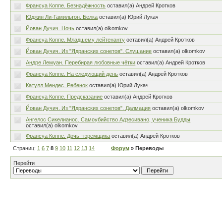
Франсуа Коппе. Безнадёжность
оставил(а) Андрей Кротков
Юджин Ли-Гамильтон. Белка
оставил(а) Юрий Лукач
Йован Дучич. Ночь
оставил(а) olkomkov
Франсуа Коппе. Младшему лейтенанту
оставил(а) Андрей Кротков
Йован Дучич. Из "Ядранских сонетов". Слушание
оставил(а) olkomkov
Андре Лемуан. Перебирая любовные чётки
оставил(а) Андрей Кротков
Франсуа Коппе. На следующий день
оставил(а) Андрей Кротков
Катулл Мендес. Ребенок
оставил(а) Юрий Лукач
Франсуа Коппе. Предсказание
оставил(а) Андрей Кротков
Йован Дучич. Из "Ядранских сонетов". Далмация
оставил(а) olkomkov
Ангелос Сикелианос. Самоубийство Адзесивано, ученика Будды
оставил(а) olkomkov
Франсуа Коппе. Дочь тюремщика
оставил(а) Андрей Кротков
Страниц:
1
6
7
8
9
10
11
12
13
14
Форум
» Переводы
Перейти