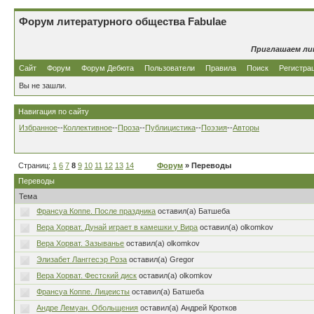
Форум литературного общества Fabulae
Приглашаем ли
Сайт
Форум
Форум Дебюта
Пользователи
Правила
Поиск
Регистра
Вы не зашли.
Навигация по сайту
Избранное
--
Коллективное
--
Проза
--
Публицистика
--
Поэзия
--
Авторы
Страниц:
1
6
7
8
9
10
11
12
13
14
Форум
» Переводы
Переводы
Тема
Франсуа Коппе. После праздника
оставил(а) Батшеба
Вера Хорват. Дунай играет в камешки у Вира
оставил(а) olkomkov
Вера Хорват. Зазыванье
оставил(а) olkomkov
Элизабет Ланггесэр Роза
оставил(а) Gregor
Вера Хорват. Фестский диск
оставил(а) olkomkov
Франсуа Коппе. Лицеисты
оставил(а) Батшеба
Андре Лемуан. Обольщения
оставил(а) Андрей Кротков