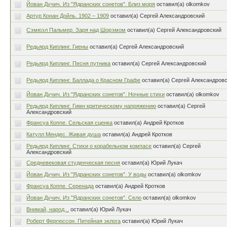
Йован Дучич. Из "Ядранских сонетов". Близ моря
оставил(а) olkomkov
Артур Конан Дойль. 1902 – 1909
оставил(а) Сергей Александровский
Сэмюэл Пальмер. Заря над Шорэмом
оставил(а) Сергей Александровский
Редьярд Киплинг. Гиены
оставил(а) Сергей Александровский
Редьярд Киплинг. Песня путника
оставил(а) Сергей Александровский
Редьярд Киплинг. Баллада о Красном Графе
оставил(а) Сергей Александров
Йован Дучич. Из "Ядранских сонетов". Ночные стихи
оставил(а) olkomkov
Редьярд Киплинг. Гимн критическому напряжению
оставил(а) Сергей
Александровский
Франсуа Коппе. Сельская сценка
оставил(а) Андрей Кротков
Катулл Мендес. Живая душа
оставил(а) Андрей Кротков
Редьярд Киплинг. Стихи о корабельном компасе
оставил(а) Сергей
Александровский
Средневековая студенческая песня
оставил(а) Юрий Лукач
Йован Дучич. Из "Ядранских сонетов". У воды
оставил(а) olkomkov
Франсуа Коппе. Серенада
оставил(а) Андрей Кротков
Йован Дучич. Из "Ядранских сонетов". Село
оставил(а) olkomkov
Внимай, народ...
оставил(а) Юрий Лукач
Роберт Фергюссон. Питейная эклога
оставил(а) Юрий Лукач