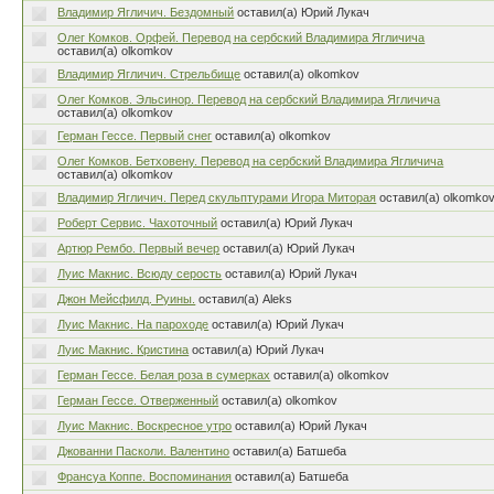
Владимир Ягличич. Бездомный
оставил(а) Юрий Лукач
Олег Комков. Орфей. Перевод на сербский Владимира Ягличича
оставил(а) olkomkov
Владимир Ягличич. Стрельбище
оставил(а) olkomkov
Олег Комков. Эльсинор. Перевод на сербский Владимира Ягличича
оставил(а) olkomkov
Герман Гессе. Первый снег
оставил(а) olkomkov
Олег Комков. Бетховену. Перевод на сербский Владимира Ягличича
оставил(а) olkomkov
Владимир Ягличич. Перед скульптурами Игора Миторая
оставил(а) olkomko
Роберт Сервис. Чахоточный
оставил(а) Юрий Лукач
Артюр Рембо. Первый вечер
оставил(а) Юрий Лукач
Луис Макнис. Всюду серость
оставил(а) Юрий Лукач
Джон Мейсфилд. Руины.
оставил(а) Aleks
Луис Макнис. На пароходе
оставил(а) Юрий Лукач
Луис Макнис. Кристина
оставил(а) Юрий Лукач
Герман Гессе. Белая роза в сумерках
оставил(а) olkomkov
Герман Гессе. Отверженный
оставил(а) olkomkov
Луис Макнис. Воскресное утро
оставил(а) Юрий Лукач
Джованни Пасколи. Валентино
оставил(а) Батшеба
Франсуа Коппе. Воспоминания
оставил(а) Батшеба