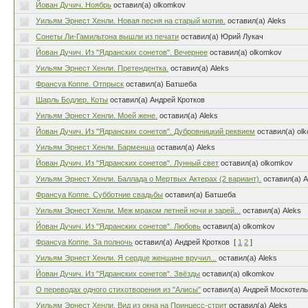
Йован Дучич. Ноябрь
оставил(а) olkomkov
Уильям Эрнест Хенли. Новая песня на старый мотив.
оставил(а) Aleks
Сонеты Ли-Гамильтона вышли из печати
оставил(а) Юрий Лукач
Йован Дучич. Из "Ядранских сонетов". Вечернее
оставил(а) olkomkov
Уильям Эрнест Хенли. Претендентка.
оставил(а) Aleks
Франсуа Коппе. Отпрыск
оставил(а) Батшеба
Шарль Бодлер. Коты
оставил(а) Андрей Кротков
Уильям Эрнест Хенли. Моей жене.
оставил(а) Aleks
Йован Дучич. Из "Ядранских сонетов". Дубровницкий реквием
оставил(а) ol
Уильям Эрнест Хенли. Барменша
оставил(а) Aleks
Йован Дучич. Из "Ядранских сонетов". Лунный свет
оставил(а) olkomkov
Уильям Эрнест Хенли. Баллада о Мертвых Актерах (2 вариант).
оставил(а) A
Франсуа Коппе. Субботние свадьбы
оставил(а) Батшеба
Уильям Эрнест Хенли. Меж мраком летней ночи и зарей...
оставил(а) Aleks
Йован Дучич. Из "Ядранских сонетов". Любовь
оставил(а) olkomkov
Франсуа Коппе. За полночь
оставил(а) Андрей Кротков
[
1
2
]
Уильям Эрнест Хенли. Я сердце женщине вручил...
оставил(а) Aleks
Йован Дучич. Из "Ядранских сонетов". Звёзды
оставил(а) olkomkov
О переводах одного стихотворения из "Алисы"
оставил(а) Андрей Москотел
Уильям Эрнест Хенли. Вид из окна на Принцесс-стрит
оставил(а) Aleks