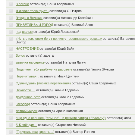
В погоне
оставил(а) Саша Коврижных
Я люблю твою грусть
оставил(а) О.Пэтрив
Этюды о Великих
оставил(а) Александр Кожейкин
ПРИВЕТЛИВЫЙ ГОРОД
оставил(а) Василий Алов
под шалью
оставил(а) Юрий Лешковский
«Чуть с наклоном бегут по листу торопливые строки…»
оставил(а) Батрачен
Виктор
НАСТРОЕНИЕ
оставил(а) Юрий Вайн
Волос
оставил(а) зарета
девочка на снимке
оставил(а) Наталья Лигун
Поцелуем тебя разбужу на рассвете
оставил(а) Галина Жукова
Перечитывая...
оставил(а) Илья Цейтлин
Одиннадцать (поэмка перетекания)
оставил(а) Саша Коврижных
Нежности.....
оставил(а) Галина Гедрович
Дождливое лето
оставил(а) Галина Гедрович
Глебород
оставил(а) Саша Коврижных
Летний мираж
оставил(а) Ирина Каменская
еще одно осеннее ("темное" - в режиме завтра к "вальсу")
оставил(а) an'ta
© К звёздам...
оставил(а) Старостин Николай
"Треугольники, кресты..."
оставил(а) Виктор Рзянин