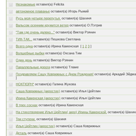
Незнакомые
оставил(а) Felicita
автономное плаванье
оставил(а) Игорь Рыжий
Русь моя-четыре перепутья.
оставил(а) Шахиня
Вальсом осенним кружится ветер
оставил(а) О.Пэтрив
"Там где очень далеко..."
оставил(а) Виктор Рзянин
ТИК-ТАК...
оставил(а) Пешкова Светлана
Всего одна
оставил(а) Ирина Каменская
[
1
2
3
]
Волшебные рыбки
оставил(а) Оксана Тим
Один день
оставил(а) Виктор Рзянин
Параллельные дороги
оставил(а) Тламе
Поздравляем Сашу Коврижных с Днем Рождения!
оставил(а) Аркадий Эйдм
]
НОКТЮРН*
оставил(а) Галина Жукова
Саша Коврижных (акростих)
оставил(а) Илья Цейтлин
Ирина Каменская (акростих)
оставил(а) Илья Цейтлин
В трех соснах
оставил(а) Ирина Каменская
На стихотворение Илья Цейтлин( акро) Ирины Каменской.
оставил(а) Шахин
Три ступени.
оставил(а) Шахиня
Илья Цейтлин (акростих)
оставил(а) Саша Коврижных
Деталь
оставил(а) Саша Коврижных