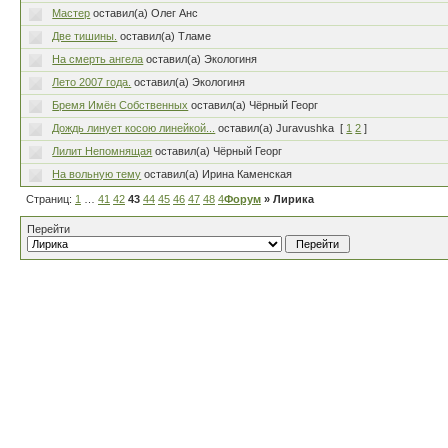
Мастер
оставил(а) Олег Анс
Две тишины.
оставил(а) Тламе
На смерть ангела
оставил(а) Экологиня
Лето 2007 года.
оставил(а) Экологиня
Бремя Имён Собственных
оставил(а) Чёрный Георг
Дождь линует косою линейкой...
оставил(а) Juravushka
[
1
2
]
Лилит Непомнящая
оставил(а) Чёрный Георг
На вольную тему
оставил(а) Ирина Каменская
Страниц:
1
…
41
42
43
44
45
46
47
48
49
Форум
…
80
» Лирика
Перейти