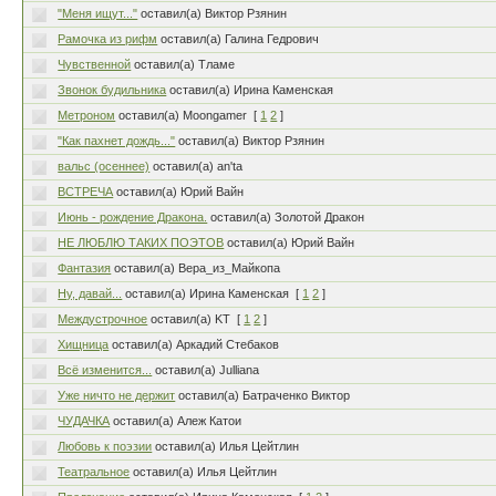
"Меня ищут..."
оставил(а) Виктор Рзянин
Рамочка из рифм
оставил(а) Галина Гедрович
Чувственной
оставил(а) Тламе
Звонок будильника
оставил(а) Ирина Каменская
Метроном
оставил(а) Moongamer
[
1
2
]
"Как пахнет дождь..."
оставил(а) Виктор Рзянин
вальс (осеннее)
оставил(а) an'ta
ВСТРЕЧА
оставил(а) Юрий Вайн
Июнь - рождение Дракона.
оставил(а) Золотой Дракон
НЕ ЛЮБЛЮ ТАКИХ ПОЭТОВ
оставил(а) Юрий Вайн
Фантазия
оставил(а) Вера_из_Майкопа
Ну, давай...
оставил(а) Ирина Каменская
[
1
2
]
Междустрочное
оставил(а) KT
[
1
2
]
Хищница
оставил(а) Аркадий Стебаков
Всё изменится...
оставил(а) Julliana
Уже ничто не держит
оставил(а) Батраченко Виктор
ЧУДАЧКА
оставил(а) Алеж Катои
Любовь к поэзии
оставил(а) Илья Цейтлин
Театральное
оставил(а) Илья Цейтлин