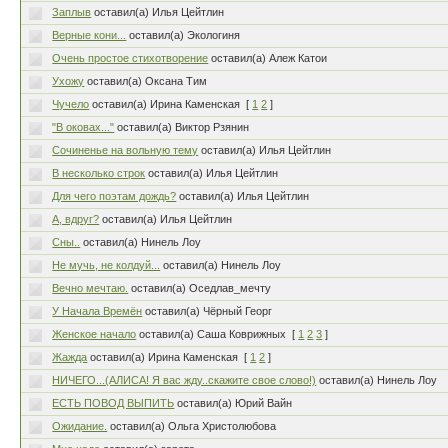
Заплыв
оставил(а) Илья Цейтлин
Верные кони...
оставил(а) Экологиня
Очень простое стихотворение
оставил(а) Алеж Катои
Ухожу
оставил(а) Оксана Тим
Чучело
оставил(а) Ирина Каменская
[
1
2
]
"В оковах..."
оставил(а) Виктор Рзянин
Сочиненье на вольную тему
оставил(а) Илья Цейтлин
В несколько строк
оставил(а) Илья Цейтлин
Для чего поэтам дождь?
оставил(а) Илья Цейтлин
А, вдруг?
оставил(а) Илья Цейтлин
Сны..
оставил(а) Нинель Лоу
Не мучь, не колдуй...
оставил(а) Нинель Лоу
Вечно мечтаю.
оставил(а) Оседлав_мечту
У Начала Времён
оставил(а) Чёрный Георг
Женское начало
оставил(а) Саша Коврижных
[
1
2
3
]
Жажда
оставил(а) Ирина Каменская
[
1
2
]
НИЧЕГО...(АЛИСА! Я вас жду..скажите свое слово!)
оставил(а) Нинель Лоу
ЕСТЬ ПОВОД ВЫПИТЬ
оставил(а) Юрий Вайн
Ожидание.
оставил(а) Ольга Христолюбова