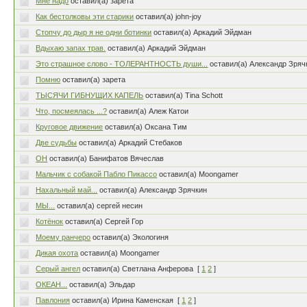
Мне надо
оставил(а) зарета
Как бестолковы эти старики
оставил(а) john-joy
Стопчу до дыр я не одни ботинки
оставил(а) Аркадий Эйдман
Вдыхаю запах трав.
оставил(а) Аркадий Эйдман
Это страшное слово - ТОЛЕРАНТНОСТЬ души...
оставил(а) Александр Зряч
Помню
оставил(а) зарета
ТЫСЯЧИ ГИБНУЩИХ КАПЕЛЬ
оставил(а) Tina Schott
Что, посмеялась ...?
оставил(а) Алеж Катои
Круговое движение
оставил(а) Оксана Тим
Две судьбы
оставил(а) Аркадий Стебаков
ОН
оставил(а) Банифатов Вячеслав
Мальчик с собакой Пабло Пикассо
оставил(а) Moongamer
Нахальный май...
оставил(а) Александр Зрячкин
МЫ...
оставил(а) сергей несин
Котёнок
оставил(а) Сергей Гор
Моему ранчеро
оставил(а) Экологиня
Дикая охота
оставил(а) Moongamer
Серый ангел
оставил(а) Светлана Анферова
[
1
2
]
ОКЕАН...
оставил(а) Эльдар
Павлония
оставил(а) Ирина Каменская
[
1
2
]