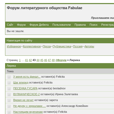
Форум литературного общества Fabulae
Приглашаем ли
Сайт
Форум
Форум Дебюта
Пользователи
Правила
Поиск
Регистра
Вы не зашли.
Навигация по сайту
Избранное
--
Коллективное
--
Проза
--
Публицистика
--
Поэзия
--
Авторы
Страниц:
1
…
41
42
43
44
45
46
47
48
49
Форум
…
80
» Лирика
Лирика
Тема
У меня есть финал...
оставил(а) Felicita
Шаг вперед
оставил(а) Felicita
ПЕСЕНКА ГУСАРА
оставил(а) besladnov
ВУЛКАНИЧЕСКОЕ-2
оставил(а) Ирина Залетаева
Время не лечит
оставил(а) зарета
Не дружу с зеркалами …
оставил(а) Александр Кожейкин
Настоящим мужчинам
оставил(а) Felicita