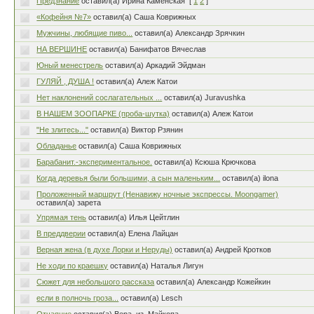
Предзнание
оставил(а) Ирина Каменская
[
1
2
]
«Кофейня №7»
оставил(а) Саша Коврижных
Мужчины, любящие пиво...
оставил(а) Александр Зрячкин
НА ВЕРШИНЕ
оставил(а) Банифатов Вячеслав
Юный менестрель
оставил(а) Аркадий Эйдман
ГУЛЯЙ , ДУША !
оставил(а) Алеж Катои
Нет наклонений сослагательных ...
оставил(а) Juravushka
В НАШЕМ ЗООПАРКЕ (проба-шутка)
оставил(а) Алеж Катои
"Не злитесь..."
оставил(а) Виктор Рзянин
Обладанье
оставил(а) Саша Коврижных
Барабанит.-экспериментальное.
оставил(а) Ксюша Крючкова
Когда деревья были большими, а сын маленьким...
оставил(а) ilona
Проложенный маршрут (Ненавижу ночные экспрессы. Moongamer)
оставил(а) зарета
Упрямая тень
оставил(а) Илья Цейтлин
В преддверии
оставил(а) Елена Лайцан
Верная жена (в духе Лорки и Неруды)
оставил(а) Андрей Кротков
Не ходи по краешку
оставил(а) Наталья Лигун
Сюжет для небольшого рассказа
оставил(а) Александр Кожейкин
если в полночь гроза...
оставил(а) Lesch