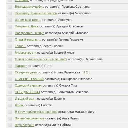
Отчаяние
оставил(а) Вера_из_Майкопа
Благодарю судьбу...
оставил(а) Пешкова Светлана
НенавижуНочные экспрессы
оставил(а) Moongamer
Зачем мне тело...
оставил(а) Antosych
Полуночь. Джаз.
оставил(а) Аркадий Стебаков
Настроение - минус
оставил(а) Аркадий Стебаков
Старый тополь.....
оставил(а) Галина Гедрович
Тепло!..
оставил(а) сергей несин
Музыка грусти
оставил(а) Василий Алов
О чём всплакнула осень в тишине?
оставил(а) Оксана Тим
Патриот
оставил(а) Пётр
Скверные дети
оставил(а) Ирина Каменская
[
1
2
]
СТАРЫЙ ТРАМВАЙ
оставил(а) Банифатов Вячеслав
Одинокий скрипач
оставил(а) Оксана Тим
ПОБЕДА ВЕСНЫ
оставил(а) Банифатов Вячеслав
И всякий раз...
оставил(а) Eudoxie
Жара.
оставил(а) Eudoxie
Я хочу прийти обыкновенной
оставил(а) Наталья Лигун
Волшебница-печаль
оставил(а) Алеж Катои
Вкус встречи
оставил(а) Илья Цейтлин