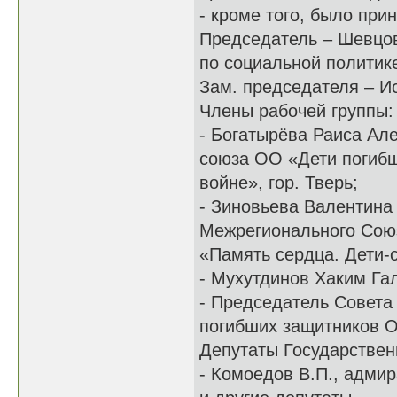
- кроме того, было при
Председатель – Шевцов
по социальной политик
Зам. председателя – И
Члены рабочей группы:
- Богатырёва Раиса Ал
союза ОО «Дети погибш
войне», гор. Тверь;
- Зиновьева Валентина
Межрегионального Союз
«Память сердца. Дети-
- Мухутдинов Хаким Га
- Председатель Совета
погибших защитников О
Депутаты Государствен
- Комоедов В.П., адмир