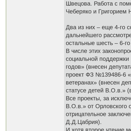
Швецова. Работа с пом
Чеберяко и Григорием
Два из них – еще 4-го с
дальнейшего рассмотре
остальные шесть – 6-го
В числе этих законопро
социальной поддержки 
годов» (внесен депута
проект ФЗ №139486-6 «
ветеранах» (внесен де
статусе детей В.О.в.» 
Все проекты, за исклю
В.О.в.» от Орловского 
отрицательное заключен
Д.Д.Цабрия).
И хотя второе чтение м