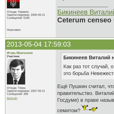
Бикинеев Витали
Откуда: Украина
Зарегистрирован: 2006-09-21
Сообщений: 5185
Ceterum censeo 
Неактивен
2013-05-04 17:59:03
Игорь Мангазеев
Участник
Бикинеев Виталий н
Как раз тот случай, 
это борьба Невежест
Ещё Пушкин считал, что
Откуда: Тверь
Зарегистрирован: 2007-09-21
правительство. Витали
Сообщений: 389
Вебсайт
Госдуме) в праве назы
семитом?