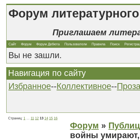
Форум литературного
Приглашаем литер
Сайт
Форум
Форум Дебюта
Пользователи
Правила
Поиск
Регистра
Вы не зашли.
Навигация по сайту
Избранное
--
Коллективное
--
Проз
Страниц:
1
…
11
12
13
14
15
16
Форум
»
Публиц
войны умирают,