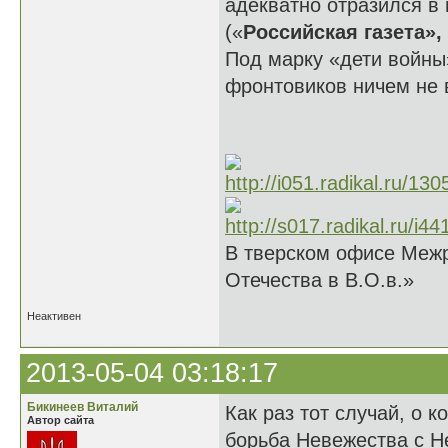
адекватно отразился в
(«
Российская газета»,
Под марку «дети войны
фронтовиков ничем не 
В тверском офисе Межр
Отечества в В.О.в.»
Неактивен
2013-05-04 03:18:17
Бикинеев Виталий
Как раз тот случай, о 
Автор сайта
борьба Невежества с Н