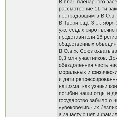
В план пленарного зас
рассмотрение 11-ти за
пострадавшим в В.О.в.
В Твери ещё 3 октября
уже седых сирот вечно
представители 18 реги
общественных объедине
В.О.в.». Союз охватыва
0,3 млн участников. Д
обездоленная часть на
моральных и физически
и дети репрессированн
нацизма, как узники ко
погибни наши отцы и де
государство забыло о 
«увековечив» их безли
а зачастую нет и фамил