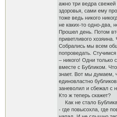
ажно три ведра свежей
здоровья, сами ему про
тоже ведь никого никог
не каких-то одно-два, 
Прошел день. Потом вто
приветливого хозяина. 
Собрались мы всем общ
попроведать. Стучимся 
– никого! Одни только 
вместе с Бубликом. Что
знает. Вот мы думаем, 
единовластно бубликов
заневолил и сбежал с н
Кто ж теперь скажет?
Как не стало Бублика,
- где повысохла, где п
напал. И не слышно те