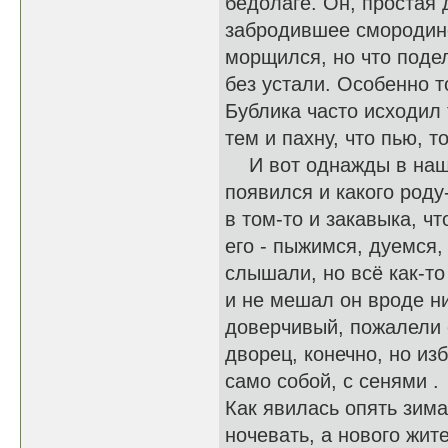
бедолаге. Он, простая 
забродившее смородино
морщился, но что под
без устали. Особенно т
Бублика часто исходил 
тем и пахну, что пью, т
И вот однажды в нашей
появился и какого роду
в том-то и закавыка, ч
его - пыжимся, дуемся,
слышали, но всё как-то
и не мешал он вроде ни
доверчивый, пожалели 
дворец, конечно, но изб
само собой, с сенями .
Как явилась опять зим
ночевать, а нового жит