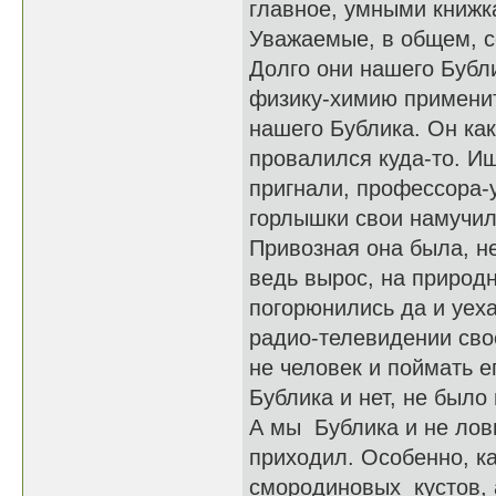
главное, умными книжк
Уважаемые, в общем, с
Долго они нашего Бубл
физику-химию применит
нашего Бублика. Он как
провалился куда-то. Ищ
пригнали, профессора-
горлышки свои намучил
Привозная она была, не
ведь вырос, на природн
погорюнились да и уеха
радио-телевидении своё
не человек и поймать е
Бублика и нет, не было
А мы Бублика и не лови
приходил. Особенно, ка
смородиновых кустов, а