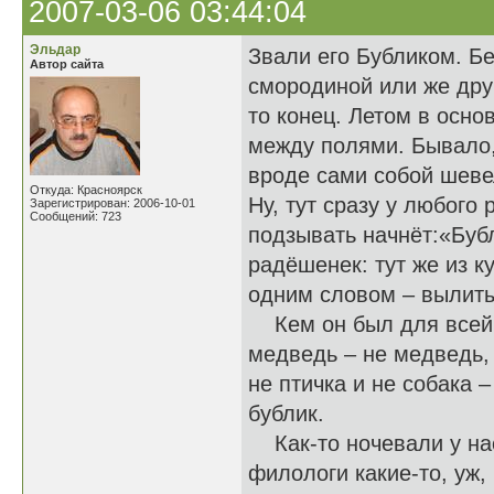
2007-03-06 03:44:04
Эльдар
Звали его Бубликом. Б
Автор сайта
смородиной или же друг
то конец. Летом в осно
между полями. Бывало, 
вроде сами собой шевел
Откуда: Красноярск
Ну, тут сразу у любого 
Зарегистрирован: 2006-10-01
Сообщений: 723
подзывать начнёт:«Бубл
радёшенек: тут же из к
одним словом – вылиты
Кем он был для всей ок
медведь – не медведь, и
не птичка и не собака 
бублик.
Как-то ночевали у нас 
филологи какие-то, уж,