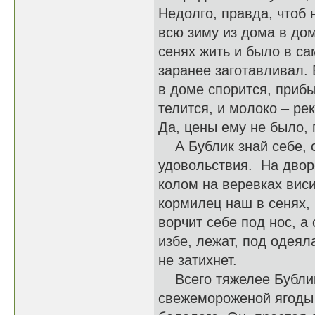
Недолго, правда, чтоб 
всю зиму из дома в дом
сенях жить и было в са
заранее заготавливал. В
в доме спорится, прибы
телится, и молоко – рек
Да, цены ему не было, 
А Бублик знай себе, с
удовольствия. На двор
колом на веревках вис
кормилец наш в сенях, 
ворчит себе под нос, а
избе, лежат, под одеял
не затихнет.
Всего тяжелее Бублику
свежемороженой ягоды 