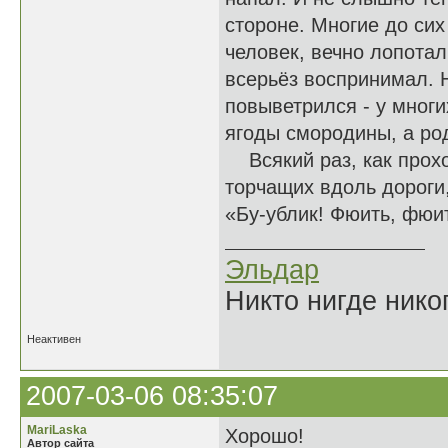
стороне. Многие до сих
человек, вечно лопотал
всерьёз воспринимал. Н
повыветрился - у многи
ягоды смородины, а р
Всякий раз, как прохо
торчащих вдоль дороги, 
«Бу-ублик! Фюить, фюи
Эльдар
Никто нигде нико
Неактивен
2007-03-06 08:35:07
MariLaska
Хорошо!
Автор сайта