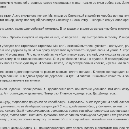
бродячую жизнь об страшном слове «живодеры» я знал только со слов собратьев. Из и
ними.
 в стае. А это случилось ночью. Мы спали со Снежинкой в какой-то коробке из-под тел
тот вечер, когда последний раз видел Снежану. Снежаночку... Теперь я его узнавал сра
ые мужики, пахнущие собачьей смертью. В их глазах я видел смертельную боль миллио
олочи. Хромой кинулся на одного из них, но не успел. Ему выстрелили в голову. И он ум
и ублюдки все стреляли и стреляли. Мы со Снежинкой пытались убежать, обезумев, рв
а в нее ударила пуля. И она сразу перестала чувствовать задние лапы. И упала. Я крут
рет. Что она знает. Что если я сейчас не уйду и умру вместе с ней, она никогда не за
ал, глядя в ее стекленеющие глаза. Они уже бежали к нам, но я успел. Я последний раз
тех пор я его не чувствую. Я бежал и бежал, не чувствуя боли в хвосте, и услышал за
ле этого я долго прятался по разным местам, ел что попало... К людям не подходил, к 
гда раньше ни в одном дворе не дергалось, а тут... И запахи...Знакомые какие-то. А э
не представляете вы ничего.
сили недавно – запах резкий. Я царапался в него, но никто не услышал. Вот лег и ле
. А что холодно – да ничего. Потерплю. Главное – дождаться. Да...Дождаться....
ую шубу, торопливо прикрыла за собой дверь. Собралась было юркнуть в свой, сосед
Воропаевых ли из двадцатой квартиры? У них вроде такой был, у дочки-то ихней....»
е, кажись был!! – прищурившись и впившись в него взглядом, отвечала высунувшаяся
 горе, такое горе...Вот ведь хулиганы какие: забили девочку до смерти. Она убежат
алуй, это, посиди-ка минутку за меня. Я их позову, вдруг и правда ихняя псинка-то.
вышел Знакомый Запах. Он принадлежал черному пальто, платку с ароматом Шанели 