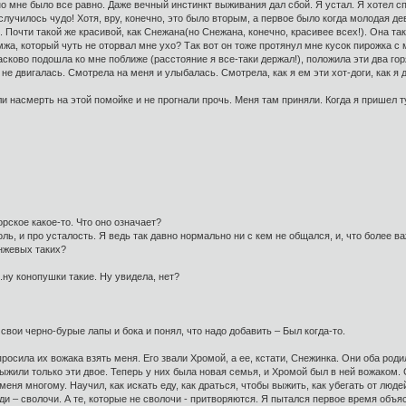
но мне было все равно. Даже вечный инстинкт выживания дал сбой. Я устал. Я хотел сп
лучилось чудо! Хотя, вру, конечно, это было вторым, а первое было когда молодая дев
 Почти такой же красивой, как Снежана(но Снежана, конечно, красивее всех!). Она та
жа, который чуть не оторвал мне ухо? Так вот он тоже протянул мне кусок пирожка с м
ласково подошла ко мне поближе (расстояние я все-таки держал!), положила эти два го
не двигалась. Смотрела на меня и улыбалась. Смотрела, как я ем эти хот-доги, как я
ли насмерть на этой помойке и не прогнали прочь. Меня там приняли. Когда я пришел 
рское какое-то. Что оно означает?
ль, и про усталость. Я ведь так давно нормально ни с кем не общался, и, что более в
нжевых таких?
..ну конопушки такие. Ну увидела, нет?
 свои черно-бурые лапы и бока и понял, что надо добавить – Был когда-то.
просила их вожака взять меня. Его звали Хромой, а ее, кстати, Снежинка. Они оба ро
выжили только эти двое. Теперь у них была новая семья, и Хромой был в ней вожаком.
еня многому. Научил, как искать еду, как драться, чтобы выжить, как убегать от люде
юди – сволочи. А те, которые не сволочи - притворяются. Я пытался первое время объяс