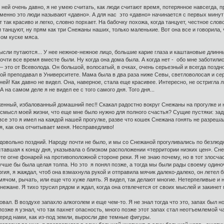
 ней очень давно, я не умею считать, как люди считают время, потерянное навсегда, п
, именно это люди называют «давно». А для нас это «давно» начинается с первых мину
 так красиво и легко, словно порхает. На бабочку похожа, когда танцует, честное сло
и танцуют, ну прям как три Снежаны наших, только маленькие. Вот она все и говорила,
шом куске мяса.
ысли путаются... У нее нежное-нежное лицо, большие карие глаза и каштановые длинн
почти все время вместе были. Ну когда она дома была. А когда нет - обо мне заботил
 – это от Всеволода. Он большой, волосатый, в очках, очень серьезный и всегда поздн
ой преподавал в Университете. Мама была в два раза ниже Севы, светловолосая и сер
о ней! Как давно не видел. Она, наверное, стала еще красивее. Интересно, не остригла
 на самом деле я не видел ее с того самого дня. Того дня...
еженный, избалованный домашний пес!! Скакал радостно вокруг Снежаны на прогулке и н
смысл моей жизни, что еще мне было нужно для полного счастья? Сущие пустяки: задра
се это я имел на каждой нашей прогулке, разве что кошек Снежана гонять не разрешал
я, как она отчитывает меня. Несправедливо!
довольно поздний. Народу почти не было, и мы со Снежаной прогуливались по безлюд
тавшая к концу дня, указывала о близком расположении «территории низких цен». Сне
 огне фонарей на противоположной стороне реки. Я не знаю почему, но в тот злосчас
лучше бы была целая толпа. Но это я понял позже, а тогда мы были рады своему оди
гия, я жаждал, чтоб она взмахнула рукой и отправила мячик далеко-далеко, он летел б
 мячом, рычать, или еще что хуже лаять. Я видел, так делают многие. Нетерпеливые и
нежане. Я тихо трусил рядом и ждал, когда она отвлечется от своих мыслей и закинет
овал. В воздухе запахло алкоголем и еще чем-то. Я не знал тогда что это, запах бы
позже я узнал, что так пахнет опасность, много позже этот запах стал неотъемлемой ча
перед нами, как из-под земли, выросли две темные фигуры.