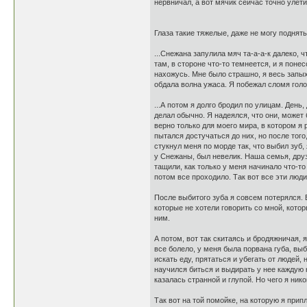
нервничал, а вот мячик сейчас точно улети
Глаза такие тяжелые, даже не могу поднять.
...Снежана запулила мяч та-а-а-к далеко, ч
там, в стороне что-то темнеется, и я поне
нахожусь. Мне было страшно, я весь запыха
обдала волна ужаса. Я побежал сломя голо
...А потом я долго бродил по улицам. День
делал обычно. Я надеялся, что они, может 
верно только для моего мира, в котором я 
пытался достучаться до них, но после того
стукнул меня по морде так, что выбил зуб
у Снежаны, был невелик. Наша семья, друз
тащили, как только у меня начинало что-то
потом все проходило. Так вот все эти люди
После выбитого зуба я совсем потерялся. 
которые не хотели говорить со мной, кото
ним.
А потом, вот так скитаясь и бродяжничая, 
все болело, у меня была порвана губа, выб
искать еду, прятаться и убегать от людей,
научился биться и выдирать у нее каждую 
казалась странной и глупой. Но чего я ник
Так вот на той помойке, на которую я прип