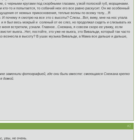
е, с черными кругами под скорбными глазами, узкой полоской губ, морщинами.
ли кто-то и попытается, то собачий нюх его все равно раскусит. Он же особенный
ощущения от нежных прикосновения, теплые волны по всему телу....Я
 И почему я смотрю на все это с высоты? Слезы...Вот, вижу, мне на нос упала
, и я был весь мокрый и соленый от ее слез, но продолжал сидеть и слизывать их
е меня встретили, узнали. Главное...Снежана, я совсем скоро ее увижу, если
вистит вьюга...Нет, постойте, это уже не вьюга, это Вивальди, который так часто
езко вознесла в высоту? В ушах музыка Вивальди, а Мама все дальше и дальше,
амке заменили фотографией, где они были вместе: смеющаяся Снежана крепко
я домой.
#2
с, увы, не очень.