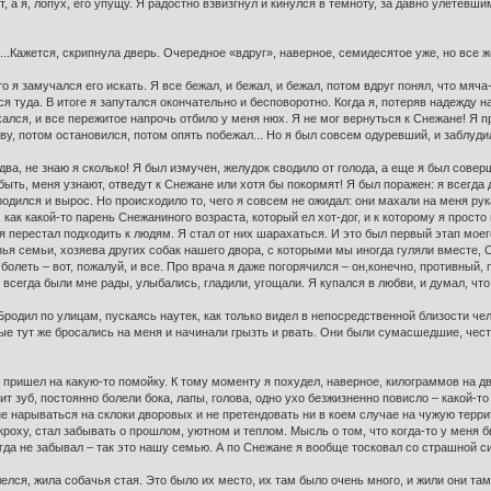
т, а я, лопух, его упущу. Я радостно взвизгнул и кинулся в темноту, за давно улетевш
..Кажется, скрипнула дверь. Очередное «вдруг», наверное, семидесятое уже, но все же, в
то я замучался его искать. Я все бежал, и бежал, и бежал, потом вдруг понял, что мяча
сся туда. В итоге я запутался окончательно и бесповоротно. Когда я, потеряв надежду 
лся, и все пережитое напрочь отбило у меня нюх. Я не мог вернуться к Снежане! Я пре
ву, потом остановился, потом опять побежал... Но я был совсем одуревший, и заблуди
, два, не знаю я сколько! Я был измучен, желудок сводило от голода, а еще я был сов
быть, меня узнают, отведут к Снежане или хотя бы покормят! Я был поражен: я всегда 
родился и вырос. Но происходило то, чего я совсем не ожидал: они махали на меня рука
, как какой-то парень Снежаниного возраста, который ел хот-дог, и к которому я просто
, я перестал подходить к людям. Я стал от них шарахаться. И это был первый этап мо
ья семьи, хозяева других собак нашего двора, с которыми мы иногда гуляли вместе, 
 болеть – вот, пожалуй, и все. Про врача я даже погорячился – он,конечно, противный
 всегда были мне рады, улыбались, гладили, угощали. Я купался в любви, и думал, что
Бродил по улицам, пускаясь наутек, как только видел в непосредственной близости чел
рые тут же бросались на меня и начинали грызть и рвать. Они были сумасшедшие, чест
я пришел на какую-то помойку. К тому моменту я похудел, наверное, килограммов на д
ит зуб, постоянно болели бока, лапы, голова, одно ухо безжизненно повисло – какой-т
 не нарываться на склоки дворовых и не претендовать ни в коем случае на чужую терри
кроху, стал забывать о прошлом, уютном и теплом. Мысль о том, что когда-то у меня б
огда не забывал – так это нашу семью. А по Снежане я вообще тосковал со страшной сил
лелся, жила собачья стая. Это было их место, их там было очень много, и жили они там