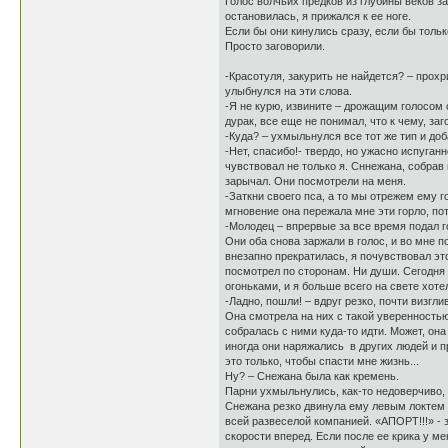
Голос волчьих предков из глубины веков з
остановилась, я прижался к ее ноге.
Если бы они кинулись сразу, если бы тольк
Просто заговорили.
-Красотуля, закурить не найдется? – прохр
улыбнулся на эти слова.
-Я не курю, извините – дрожащим голосом 
дурак, все еще не понимал, что к чему, за
-Куда? – ухмыльнулся все тот же тип и до
-Нет, спасибо!- твердо, но ужасно испуган
чувствовал не только я. Сннежана, собрав 
зарычал. Они посмотрели на меня.
-Заткни своего пса, а то мы отрежем ему 
мгновение она пережала мне эти горло, по
-Молодец – впрервые за все время подал го
Они оба снова заржали в голос, и во мне 
внезапно прекратилась, я почувствовал эт
посмотрел по сторонам. Ни души. Сегодня
огоньками, и я больше всего на свете хоте
-Ладно, пошли! – вдруг резко, почти визгл
Она смотрела на них с такой уверенностью
собралась с ними куда-то идти. Может, она
иногда они наряжались в других людей и пр
это только, чтобы спасти мне жизнь...
Ну? – Снежана была как кремень.
Парни ухмыльнулись, как-то недоверчиво, н
Снежана резко двинула ему левым локтем в
всей развеселой компанией. «АПОРТ!!!» - 
скорости вперед. Если после ее крика у мен