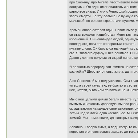
про Снежану, про Ангела, угостившего меня
сестрами. Он один смог спастись и выжить
равно все знали. У них с Чернушкой родил
запах смерти. За эту больше не нужную ко
малышей, но ее всю изрешетили пулями. А п
Хромой снова остался один. Потом была у н
он стал вожаком нашей стаи. Меня там тог
израненный. Он ненавидел людей, однажды о
последнего, пока тот не перестал хрипеть.
пустые слова. Он бросался на людей, кусал
его. Я знал его судьбу и все понимал. Он
Давно уже я не получал от людей ничего кр
Я полностью переродился. Ничего не остал
разлюбит? Шерсть-то повылазила, да и грязн
А со Снежинкой мы подружились. Она класс
умерла своей смертью, ее братья и сестры 
нее, кстати, было чем-то похоже на «Снежа
Мы с ней целыми днями бегали вместе: гул
вымыть и начесать дворовую, вы все равно
оглядываются на каждое свое движение, он
летим над землей, едва касаясь ее. Мы сл
землей. Мы – смертники, для которых кажд
Забавно...Говорю «мы», а ведь когда-то бы
перестал его чувствовать задолго до того,