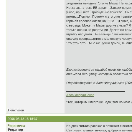
худенькая женщина. Это не Мама. Непохож
Но запах...это же ЕЕ запах....Запахи не м
у нас, наш нюх. Привидение присело...Сма
помню...Помню...Почему я этого не чувств
горячая соленая слезинка. Еще....Я знаю, 
с ее лица. Может, у Мамы другие слезы? Я 
только она не на репетиции. Да что же со м
играл у нас дома. Ви-валь-ди. Это композ
она уже превращается в маленькую черную
Что это? Что... Мне же нужно домой, я наше
Его похоронили за оградой того же клад
обнимала Веснушку, который радостно пе
Отредактировано Алла Февральская (2007
Алла Февральская
"Тех, которым ничего не надо, только можн
Неактивен
2006-05-13 16:18:37
Черёмина
На днях читала рассказ с похожим сюжето
Редактор
Сентиментальная, нежная, добрая и печальн