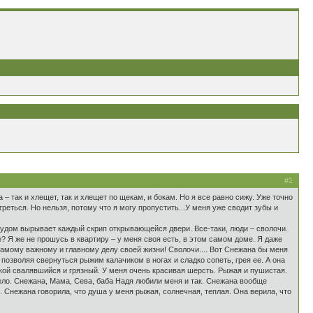
#1
– так и хлещет, так и хлещет по щекам, и бокам. Но я все равно сижу. Уже точно
греться. Но нельзя, потому что я могу пропустить...У меня уже сводит зубы и
трудом вырывает каждый скрип открывающейся двери. Все-таки, люди – сволочи.
де? Я же не прошусь в квартиру – у меня своя есть, в этом самом доме. Я даже
по самому важному и главному делу своей жизни! Сволочи.... Вот Снежана бы меня
позволяя свернуться рыжим калачиком в ногах и сладко сопеть, грея ее. А она
акой свалявшийся и грязный. У меня очень красивая шерсть. Рыжая и пушистая.
ело. Снежана, Мама, Сева, баба Надя любили меня и так. Снежана вообще
 Снежана говорила, что душа у меня рыжая, солнечная, теплая. Она верила, что