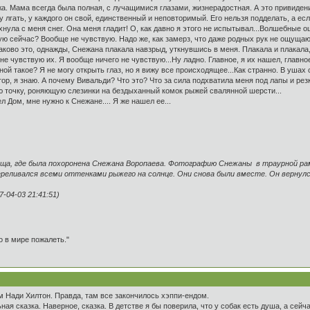
а. Мама всегда была полная, с лучащимися глазами, жизнерадостная. А это привидени
огу лгать, у каждого он свой, единственный и неповторимый. Его нельзя подделать, а ес
хнула с меня снег. Она меня гладит! О, как давно я этого не испытывал...Волшебные 
ую сейчас? Вообще не чувствую. Надо же, как замерз, что даже родных рук не ощущаю.
каково это, однажды, Снежана плакала навзрыд, уткнувшись в меня. Плакала и плакала
не чувствую их. Я вообще ничего не чувствую...Ну ладно. Главное, я их нашел, главно
ной такое? Я не могу открыть глаз, но я вижу все происходящее...Как странно. В ушах с
итор, я знаю. А почему Вивальди? Что это? Что за сила подхватила меня под лапы и р
 точку, роняющую слезинки на бездыханный комок рыжей свалянной шерсти...
л Дом, мне нужно к Снежане.... Я же нашел ее...
бища, где была похоронена Снежана Воропаева. Фотографию Снежаны в траурной р
реливался всеми оттенками рыжего на солнце. Они снова были вместе. Он вернулс
-04-03 21:41:51)
о в мире пожалеть."
м Нади Хилтон. Правда, там все закончилось хэппи-ендом.
ая сказка. Наверное, сказка. В детстве я бы поверила, что у собак есть душа, а сейча