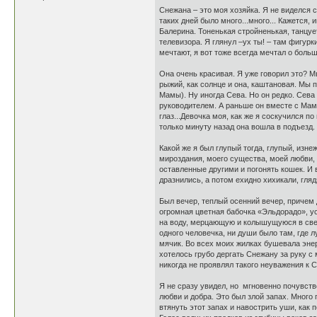
Снежана – это моя хозяйка. Я не виделся с
таких дней было много...много... Кажется
Балерина. Тоненькая стройненькая, танцует
телевизора. Я глянул –ух ты! – там фигурк
мечтают, я вот тоже всегда мечтал о боль
Она очень красивая. Я уже говорил это? М
рыжий, как солнце и она, каштановая. Мы 
Мамы). Ну иногда Сева. Но он редко. Сева
руководителем. А раньше он вместе с Мам
глаз...Девочка моя, как же я соскучился п
только минуту назад она вошла в подъезд. А
Какой же я был глупый тогда, глупый, изн
мироздания, моего существа, моей любви, 
оставленные другими и погонять кошек. И в
дразнились, а потом ехидно хихикали, гляд
Был вечер, теплый осенний вечер, причем 
огромная цветная бабочка «Эльдорадо», ус
на воду, мерцающую и колышущуюся в свете
одного человечка, ни души было там, где 
мячик. Во всех моих жилках бушевала энер
хотелось грубо дергать Снежану за руку с
никогда не проявлял такого неуважения к С
Я не сразу увидел, но мгновенно почувств
любви и добра. Это был злой запах. Много 
втянуть этот запах и навострить уши, как 