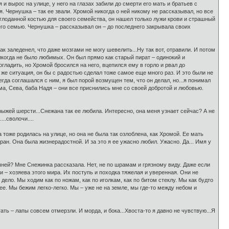
и вырос на улице, у него на глазах забили до смерти его мать и братьев с
. Чернушка – так ее звали. Хромой никогда о ней никому не рассказывал, но все
бглоданной костью для своего семейства, он нашел только лужи крови и страшный
его семью. Чернушка – рассказывал он – до последнего закрывала своих
ак заледенел, что даже мозгами не могу шевелить...Ну так вот, отравили. И потом
никогда не было любимых. Он был прямо как старый пират – одинокий и
гладить, но Хромой бросился на него, вцепился ему в горло и рвал до
я же ситуация, он бы с радостью сделал тоже самое еще много раз. И это были не
егда соглашался с ним, я был порой возмущен тем, что он делал, но...я понимал
ма, Сева, баба Надя – они все приснились мне со своей добротой и любовью.
рыжей шерсти...Снежана так ее любила. Интересно, она меня узнает сейчас? А не
..сволочи....
тоже родилась на улице, но она не была так озлоблена, как Хромой. Ее мать
ран. Она была жизнерадостной. И за это я ее ужасно любил. Ужасно. Да... Имя у
ашней? Мне Снежинка рассказала. Нет, не по шрамам и грязному виду. Даже если
 – хозяева этого мира. Их поступь и походка тяжелая и уверенная. Они не
ело. Мы ходим как по ножам, как по иголкам, как по битом стеклу. Мы как будто
е. Мы бежим легко-легко. Мы – уже не на земле, мы где-то между небом и
ать – лапы совсем отмерзли. И морда, и бока...Хвоста-то я давно не чувствую...Я