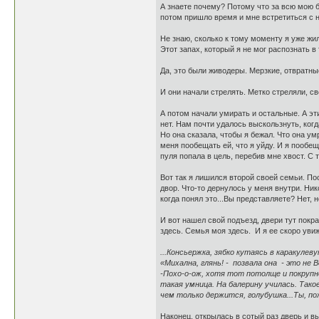
А знаете почему? Потому что за всю мою 
потом пришло время и мне встретиться с 
Не знаю, сколько к тому моменту я уже жил
Этот запах, который я не мог распознать в 
Да, это были живодеры. Мерзкие, отвратн
И они начали стрелять. Метко стреляли, св
А потом начали умирать и остальные. А эт
нет. Нам почти удалось выскользнуть, когд
Но она сказала, чтобы я бежал. Что она ум
меня пообещать ей, что я уйду. И я пообещ
пуля попала в цель, перебив мне хвост. С 
Вот так я лишился второй своей семьи. Пос
двор. Что-то дернулось у меня внутри. Нико
когда понял это...Вы представляете? Нет, 
И вот нашел свой подъезд, двери тут покра
здесь. Семья моя здесь. И я ее скоро увижу
...Консьержка, зябко кутаясь в каракулев
«Михална, глянь! - позвала она - это не 
-Похо-о-ож, хотя тот потолще и покрупне
такая умница. На балерину училась. Такое
чем только держится, голубушка...Ты, пож
Наконец, открылась в сотый раз дверь и 