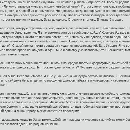
 хот-догом, но он не желал слушать. Он начинал рычать и огрызаться. Хромой родился 
. «Легко» отделался – «всего лишь» перебитой лапой. Потом у него появилась любимая
ись щенки, и Хромой их очень любил. Но однажды, когда он вернулся в логово с полуо
сть Волчара из соседней стаи рассказал ему, что приезжали живодеры и расстреляли 
отом застрелили и щенков. Всех до одного. Стреляли в голову. В глаза. В морды.
его стая, которую отравили – я уже, кажется рассказывал. Или нет...Рассказывал? Я т
да еще не было, конечно. Я в те времена жил со своей девочкой... У Хромого больше 
н даже загрыз какого-то пьяного бомжа. Тот ничего ему не сделал, просто подошел по
 И наш вожак ничуть не жалел об этом случае. Напротив, он говорил, что случись така
 детей. Старый вояка, почти всегда он уходил от преследований. Да... Уходил. Я не вс
 имел полное право ненавидеть людей. Мне и самому уже казалось, что Снежаночка, ма
оме тычков и угроз.
ось ни от моих манер, ни от моей былой жизнерадостности и добродушия, ни от моей 
ая и слипшаяся вся....Ну что ж не идет-то никто, а? Пустите погреться, людиии...ииии..
ная была. Веселая, смелая! А еще у нас имена как будто похожи немножко. Снежинка 
и по сей день бегали где-то по городу, ей удалось избежать и живодеров, и серьезных 
на»...
яли, искали еду...Кстати, вы вот знаете, как можно отличить дворовую собаку от дом
 точно вычислите ее. Если присмотритесь, конечно. Домашние собаки считают, что они
и такие вальяжные и спокойные. Им нечего бояться. А уличные парни – совсем другое д
овно боимся, что излишне тяжелый шаг обернется нам побоями или еще чем пострашне
ый день на лицах города может оказаться последним.
л домашним, когда-то бегал тяжело...Сейчас я навряд ли уже хоть как-нибудь смогу бег
 как оказался здесь, на родном крыльце.