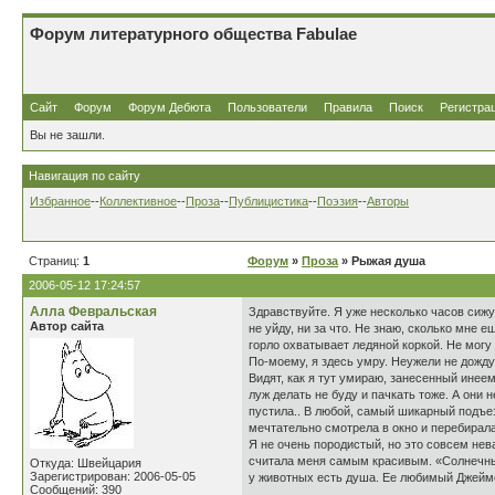
Форум литературного общества Fabulae
Сайт
Форум
Форум Дебюта
Пользователи
Правила
Поиск
Регистра
Вы не зашли.
Навигация по сайту
Избранное
--
Коллективное
--
Проза
--
Публицистика
--
Поэзия
--
Авторы
Страниц:
1
Форум
»
Проза
» Рыжая душа
2006-05-12 17:24:57
Алла Февральская
Здравствуйте. Я уже несколько часов сижу 
Автор сайта
не уйду, ни за что. Не знаю, сколько мне 
горло охватывает ледяной коркой. Не могу 
По-моему, я здесь умру. Неужели не дожду
Видят, как я тут умираю, занесенный инеем
луж делать не буду и пачкать тоже. А они 
пустила.. В любой, самый шикарный подъез
мечтательно смотрела в окно и перебирала
Я не очень породистый, но это совсем нев
считала меня самым красивым. «Солнечный 
Откуда: Швейцария
Зарегистрирован: 2006-05-05
у животных есть душа. Ее любимый Джеймс
Сообщений: 390