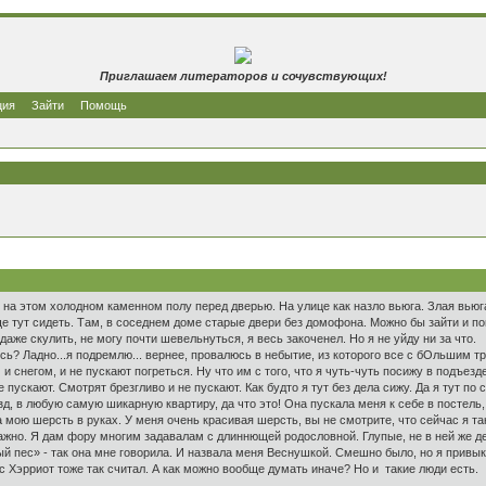
Приглашаем литераторов и сочувствующих!
ция
Зайти
Помощь
на этом холодном каменном полу перед дверью. На улице как назло вьюга. Злая вьюга 
еще тут сидеть. Там, в соседнем доме старые двери без домофона. Можно бы зайти и по
даже скулить, не могу почти шевельнуться, я весь закоченел. Но я не уйду ни за что.
сь? Ладно...я подремлю... вернее, провалюсь в небытие, из которого все с бОльшим 
 и снегом, и не пускают погреться. Ну что им с того, что я чуть-чуть посижу в подъез
не пускают. Смотрят брезгливо и не пускают. Как будто я тут без дела сижу. Да я тут 
д, в любую самую шикарную квартиру, да что это! Она пускала меня к себе в постель, 
 мою шерсть в руках. У меня очень красивая шерсть, вы не смотрите, что сейчас я т
ажно. Я дам фору многим задавалам с длиннющей родословной. Глупые, не в ней же д
пес» - так она мне говорила. И назвала меня Веснушкой. Смешно было, но я привык.
 Хэрриот тоже так считал. А как можно вообще думать иначе? Но и такие люди есть.