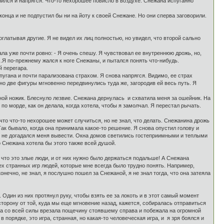
нился и напрягся. Что-то нехорошее повисло в воздухе. Снежана испуганно
 конца и не подпустил бы ни на йоту к своей Снежане. Но они сперва заговорили.
оглатывая другие. Я не видел их лиц полностью, но увидел, что второй сально
ла уже почти ровно: - Я очень спешу. Я чувствовал ее внутреннюю дрожь, но,
...Я по-прежнему жался к ноге Снежаны, и пытался понять что-нибудь.
й перегара.
апугана и почти парализована страхом. Я снова напрягся. Видимо, ее страх
 но две фигуры мгновенно передвинулись туда же, загородив ей весь путь. Я
адной ножик. Блеснуло лезвие. Снежана дернулась и схватила меня за ошейник. На
о морде, как он делала, когда хотела, чтобы я замолчал. Я перестал рычать.
что что-то нехорошее может случиться, но не знал, что делать. Снежанина дрожь
ак бывало, когда она принимала какое-то решение. Я снова опустил голову и
то не догадался меня вывести. Окна домов светились гостеприимными и теплыми
то Снежана хотела бы этого также всей душой.
 что это злые люди, и от них нужно было держаться подальше! А Снежана
з тех странных игр людей, которые мне всегда было трудно понять. Например,
нечно, не знал, я послушно пошел за Снежаной, я не знал тогда, что она затеяла
 Один из них протянул руку, чтобы взять ее за локоть и в этот самый момент
торону от той, куда мы еще мгновение назад, кажется, собиралась отправиться
 она со всей силы врезала пощечину стоявшему справа и побежала на огромной
в порядке, это игра, странная, но какая-то человеческая игра, и я зря боялся и