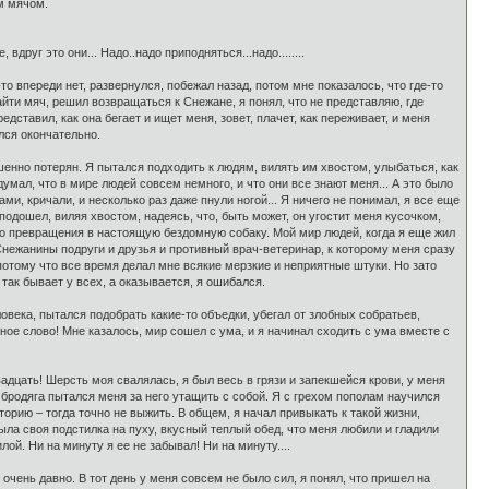
им мячом.
друг это они... Надо..надо приподняться...надо........
-то впереди нет, развернулся, побежал назад, потом мне показалось, что где-то
найти мяч, решил возвращаться к Снежане, я понял, что не представляю, где
дставил, как она бегает и ищет меня, зовет, плачет, как переживает, и меня
лся окончательно.
ершенно потерян. Я пытался подходить к людям, вилять им хвостом, улыбаться, как
думал, что в мире людей совсем немного, и что они все знают меня... А это было
ми, кричали, и несколько раз даже пнули ногой... Я ничего не понимал, я все еще
 подошел, виляя хвостом, надеясь, что, быть может, он угостит меня кусочком,
его превращения в настоящую бездомную собаку. Мой мир людей, когда я еще жил
Снежанины подруги и друзья и противный врач-ветеринар, к которому меня сразу
, потому что все время делал мне всякие мерзкие и неприятные штуки. Но зато
 так бывает у всех, а оказывается, я ошибался.
овека, пытался подобрать какие-то объедки, убегал от злобных собратьев,
ное слово! Мне казалось, мир сошел с ума, и я начинал сходить с ума вместе с
вадцать! Шерсть моя свалялась, я был весь в грязи и запекшейся крови, у меня
о бродяга пытался меня за него утащить с собой. Я с грехом пополам научился
торию – тогда точно не выжить. В общем, я начал привыкать к такой жизни,
ыла своя подстилка на пуху, вкусный теплый обед, что меня любили и гладили
ой. Ни на минуту я ее не забывал! Ни на минуту....
 очень давно. В тот день у меня совсем не было сил, я понял, что пришел на