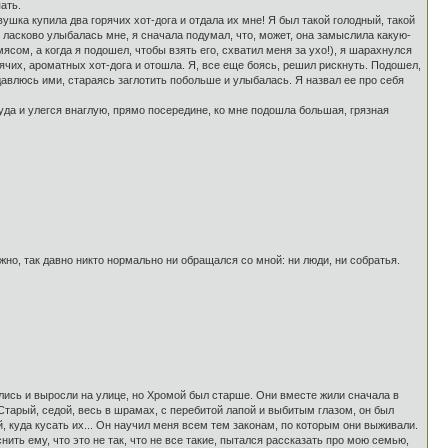
ать.
ушка купила два горячих хот-дога и отдала их мне! Я был такой голодный, такой
к ласково улыбалась мне, я сначала подумал, что, может, она замыслила какую-
ясом, а когда я подошел, чтобы взять его, схватил меня за ухо!), я шарахнулся
рячих, ароматных хот-дога и отошла. Я, все еще боясь, решил рискнуть. Подошел,
 давлюсь ими, стараясь заглотить побольше и улыбалась. Я назвал ее про себя
туда и улегся внаглую, прямо посередине, ко мне подошла большая, грязная
ажно, так давно никто нормально ни обращался со мной: ни люди, ни собратья.
дились и выросли на улице, но Хромой был старше. Они вместе жили сначала в
 Старый, седой, весь в шрамах, с перебитой лапой и выбитым глазом, он был
й, куда кусать их... Он научил меня всем тем законам, по которым они выживали.
нить ему, что это не так, что не все такие, пытался рассказать про мою семью,