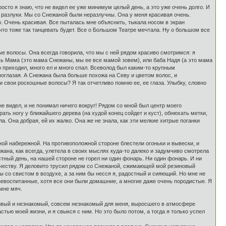
росто я знаю, что не видел ее уже минимум целый день, а это уже очень долго. И
т разлуки. Мы со Снежаной были неразлучны. Она у меня красивая очень.
во. Очень красивая. Все пыталась мне объяснить, тыкала носом в экран
 что тоже так танцевать будет. Все о Большом Театре мечтала. Ну о большом все
ые волосы. Она всегда говорила, что мы с ней рядом красиво смотримся: я
ись Мама (это мама Снежаны, мы ее все мамой зовем), или баба Надя (а это мама
о приходил, много ел и много спал. Всеволод был каким-то крупным
оглазая. А Снежана была больше похожа на Севу и цветом волос, и
 ли свои роскошные волосы? Я так отчетливо помню ее, ее глаза. Улыбку, словно
е видел, и не понимал ничего вокруг! Рядом со мной был центр моего
ть ногу у ближайшего дерева (на худой конец сойдет и куст), обнюхать метки,
а. Она добрая, ей их жалко. Она же не знала, как эти мелкие хитрые поганки
ной набережной. На противоположной стороне блестели огоньки и вывески, и
жана, как всегда, улетела в своих мыслях куда-то далеко и задумчиво смотрела
тный день, на нашей стороне не горел ни один фонарь. Ни один фонарь. И ни
ночеству. Я деловито трусил рядом со Снежаной, сжимающей мой резиновый
ы со свистом в воздухе, а за ним бы несся я, радостный и сияющий. Но мне не
 невоспитанные, хотя все они были домашние, а многие даже очень породистые. Я
 мне мяч.
л новый и незнакомый, совсем незнакомый для меня, выросшего в атмосфере
стью моей жизни, и я свыкся с ним. Но это было потом, а тогда я только успел