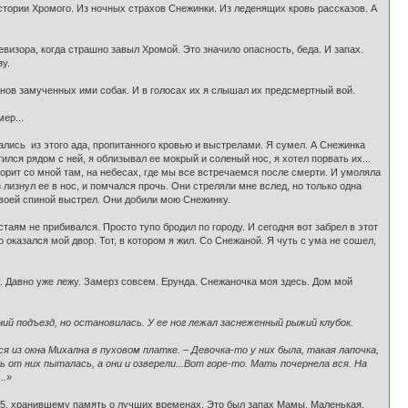
стории Хромого. Из ночных страхов Снежинки. Из леденящих кровь рассказов. А
евизора, когда страшно завыл Хромой. Это значило опасность, беда. И запах.
зу.
нов замученных ими собак. И в голосах их я слышал их предсмертный вой.
ер...
ались из этого ада, пропитанного кровью и выстрелами. Я сумел. А Снежинка
ился рядом с ней, я облизывал ее мокрый и соленый нос, я хотел порвать их...
говорит со мной там, на небесах, где мы все встречаемся после смерти. И умоляла
 лизнул ее в нос, и помчался прочь. Они стреляли мне вслед, но только одна
 своей спиной выстрел. Они добили мою Снежинку.
стаям не прибивался. Просто тупо бродил по городу. И сегодня вот забрел в этот
то оказался мой двор. Тот, в котором я жил. Со Снежаной. Я чуть с ума не сошел,
жу. Давно уже лежу. Замерз совсем. Ерунда. Снежаночка моя здесь. Дом мой
ний подъезд, но остановилась. У ее ног лежал заснеженный рыжий клубок.
 из окна Михална в пуховом платке. – Девочка-то у них была, такая лапочка,
ь от них пыталась, а они и озверели...Вот горе-то. Мать почернела вся. На
..»
№5, хранившему память о лучших временах. Это был запах Мамы. Маленькая,