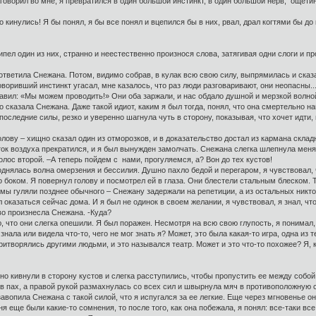
аговорил во мне, я превратился в один большой инстинкт, в один большой нерв, ощети
о кинулись! Я бы понял, я бы все понял и вцепился бы в них, рвал, драл когтями бы до
ипел один из них, странно и неестественно произнося слова, затягивая одни слоги и пр
ответила Снежана. Потом, видимо собрав, в кулак всю свою силу, выпрямилась и сказа
говоривший инстинкт угасал, мне казалось, что раз люди разговаривают, они неопасны.
бавил: «Мы можем проводить!» Они оба заржали, и нас обдало душной и мерзкой волно
но сказала Снежана. Даже такой идиот, каким я был тогда, понял, что она смертельно н
последние силы, резко и уверенно шагнула чуть в сторону, показывая, что хочет идти,
голову – хищно сказал один из отморозков, и в доказательство достал из кармана скл
ток воздуха прекратился, и я был вынужден замолчать. Снежана слегка шлепнула меня п
лос второй. –А теперь пойдем с нами, прогуляемся, а? Вон до тех кустов!
поднялась волна омерзения и бессилия. Душно пахло бедой и перегаром, я чувствовал, 
о боком. Я повернул голову и посмотрел ей в глаза. Они блестели стальным блеском. Т
 мы гуляли позднее обычного – Снежану задержали на репетиции, а из остальных ник
л оказаться сейчас дома. И я был не одинок в своем желании, я чувствовал, я знал, ч
иво произнесла Снежана. -Куда?
, что они слегка опешили. Я был поражен. Несмотря на всю свою глупость, я понимал,
 знала или видела что-то, чего не мог знать я? Может, это была какая-то игра, одна и
итворялись другими людьми, и это назывался театр. Может и это что-то похожее? Я, ко
о кивнули в сторону кустов и слегка расступились, чтобы пропустить ее между собой.
 пах, а правой рукой размахнулась со всех сил и швырнула мяч в противоположную с
завопила Снежана с такой силой, что я испугался за ее легкие. Еще через мгновенье
я еще были какие-то сомнения, то после того, как она побежала, я понял: все-таки все 