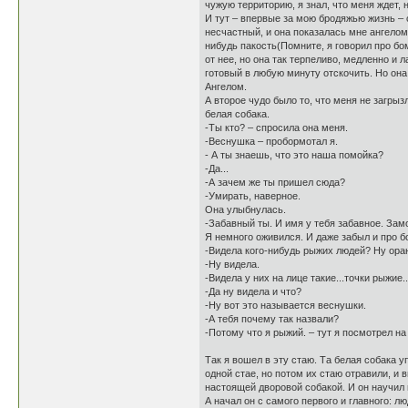
чужую территорию, я знал, что меня ждет, 
И тут – впервые за мою бродяжью жизнь – с
несчастный, и она показалась мне ангелом.
нибудь пакость(Помните, я говорил про бом
от нее, но она так терпеливо, медленно и 
готовый в любую минуту отскочить. Но она 
Ангелом.
А второе чудо было то, что меня не загрыз
белая собака.
-Ты кто? – спросила она меня.
-Веснушка – пробормотал я.
- А ты знаешь, что это наша помойка?
-Да...
-А зачем же ты пришел сюда?
-Умирать, наверное.
Она улыбнулась.
-Забавный ты. И имя у тебя забавное. Замо
Я немного оживился. И даже забыл и про бо
-Видела кого-нибудь рыжих людей? Ну ора
-Ну видела.
-Видела у них на лице такие...точки рыжие.
-Да ну видела и что?
-Ну вот это называется веснушки.
-А тебя почему так назвали?
-Потому что я рыжий. – тут я посмотрел на
Так я вошел в эту стаю. Та белая собака у
одной стае, но потом их стаю отравили, и 
настоящей дворовой собакой. И он научил м
А начал он с самого первого и главного: л