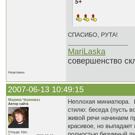
5+
СПАСИБО, РУТА!
MariLaska
совершенство ск
Неактивен
2007-06-13 10:49:15
Марина Черномаз
Неплохая миниатюра. В
Автор сайта
стилю: беседа (пусть в
живой речи начинаем п
красивое, но выпадает 
Откуда: Kiev
полностью безумный ли