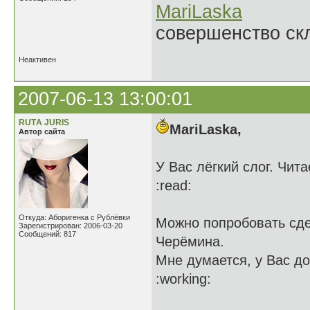
MariLaska
совершенство ск
Неактивен
2007-06-13 13:00:01
RUTА JURIS
MariLaska,
Автор сайта
У Вас лёгкий слог. Чит
:read:
Откуда: Аборигенка с Рублёвки
Можно попробовать сде
Зарегистрирован: 2006-03-20
Сообщений: 817
Черёмина.
Мне думается, у Вас д
:working: