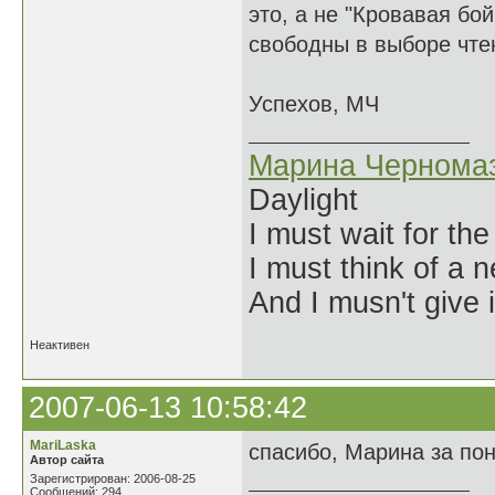
это, а не "Кровавая бо
свободны в выборе чте
Успехов, МЧ
Марина Чернома
Daylight
I must wait for the
I must think of a n
And I musn't give 
Неактивен
2007-06-13 10:58:42
MariLaska
спасибо, Марина за по
Автор сайта
Зарегистрирован: 2006-08-25
Сообщений: 294