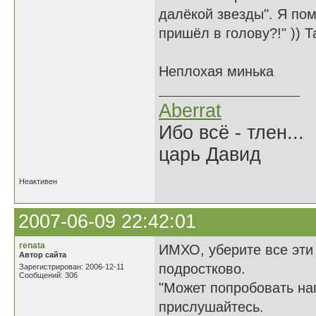
далёкой звезды". Я пом
пришёл в голову?!" )) Т
Неплохая минька
Aberrat
Ибо всё - тлен...
царь Давид
Неактивен
2007-06-09 22:42:01
renata
ИМХО, уберите все эти "
Автор сайта
подростково.
Зарегистрирован: 2006-12-11
Сообщений: 306
"Может попробовать на
прислушайтесь.