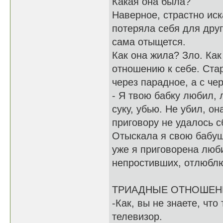
Какая она была?
Наверное, страстно иск
потеряла себя для други
сама отыщется.
Как она жила? Зло. Как
отношению к себе. Стар
через парадное, а с че
- Я твою бабку любил, л
суку, убью. Не убил, о
приговору не удалось с
Отыскала я свою бабуш
уже я приговорена люб
непростивших, отлюбл
ТРИАДНЫЕ ОТНОШЕН
-Как, вы не знаете, чт
телевизор.