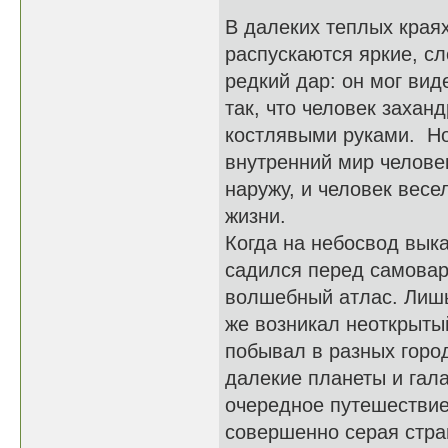
***
В далеких теплых краях
распускаются яркие, с
редкий дар: он мог вид
так, что человек захан
костлявыми руками. Н
внутренний мир челове
наружу, и человек весе
жизни.
Когда на небосвод вык
садился перед самовар
волшебный атлас. Лишь 
же возникал неоткрыты
побывал в разных город
далекие планеты и гала
очередное путешествие.
совершенно серая стран