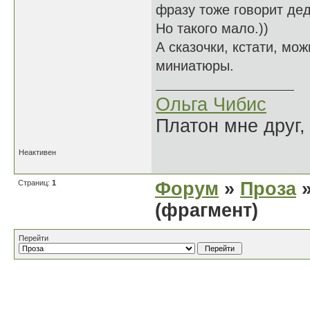
фразу тоже говорит де
Но такого мало.))
А сказочки, кстати, мо
миниатюры.
Ольга Чибис
Платон мне друг,
Неактивен
Страниц:
1
Форум
»
Проза
»
(фрагмент)
Перейти