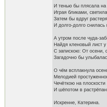
И тенью бы плясала на 
Играя бликами, светила
Затем бы вдруг растер
И долго-долго снилась 
А утром после чуда-заб
Найдя кленовый лист у 
С запискою: От осени, 
Загадочно бы улыбалась
О чём всплакнула осен
Мелодией простуженног
Чечёткою на плоскости
И шёпотом в растрёпан
Искренне, Катерина.