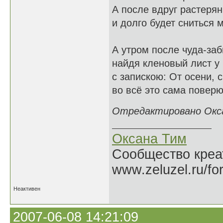
А после вдруг растерян
и долго будет сниться м
А утром после чуда-заб
найдя кленовый лист у 
с запискою: От осени, 
во всё это сама поверю 
Отредактировано Оксан
Оксана Тим
Сообщество креат
www.zeluzel.ru/fo
Неактивен
2007-06-08 14:21:09