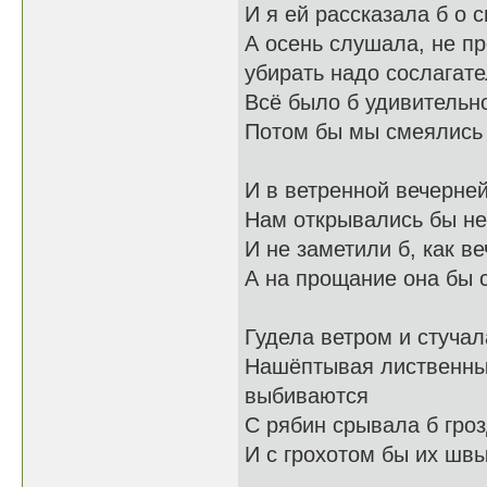
И я ей рассказала б о 
А осень слушала, не пр
убирать надо сослагат
Всё было б удивительно
Потом бы мы смеялись 
И в ветренной вечерне
Нам открывались бы н
И не заметили б, как в
А на прощание она бы 
Гудела ветром и стучал
Нашёптывая листвен
выбиваются
С рябин срывала б гроз
И с грохотом бы их швы