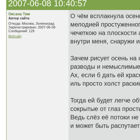
2007-06-08 10:40:57
Оксана Тим
О чём всплакнула осен
Автор сайта
мелодией простуженног
Откуда: Москва, Зеленоград
Зарегистрирован: 2007-06-08
Сообщений: 129
чечеткою на плоскости 
Вебсайт
внутри меня, снаружи 
Зачем рисует осень на 
разводы и немыслимые
Ах, если б дать ей крас
иль просто холст раскин
Тогда ей будет легче о
сокрытые от глаз прост
Ведь слёз её потоки не
и может быть распутает