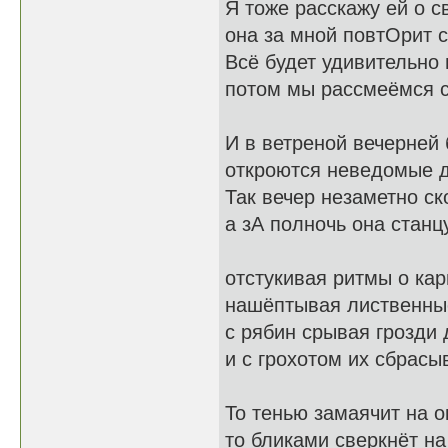
Я тоже расскажу ей о с
она за мной повтОрит с
Всё будет удивительно 
потом мы рассмеёмся с
И в ветреной вечерней
откроются неведомые 
Так вечер незаметно ск
а зА полночь она станц
отстукивая ритмы о кар
нашёптывая лиственны
с рябин срывая грозди 
и с грохотом их сбрасыв
То тенью замаячит на о
то бликами сверкнёт на