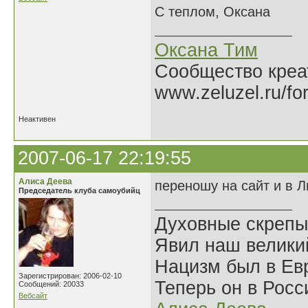
С теплом, Оксана
Оксана Тим
Сообщество креат
www.zeluzel.ru/fo
Неактивен
2007-06-17 22:19:55
Алиса Деева
переношу на сайт и в Л
Председатель клуба самоубийц
Духовные скрепы
Явил наш велики
Нацизм был в Евр
Зарегистрирован: 2006-02-10
Теперь он в Росс
Сообщений: 20033
Вебсайт