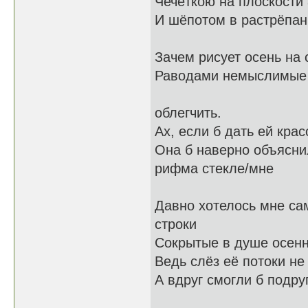
Чечёткою на плоскост
И шёпотом в растрёпа
Зачем рисует осень на 
Раводами немыслимые
Тяжело для
облегчить.
Ах, если б дать ей крас
Она б наверно объяс
рифма стекле/мне
Давно хотелось мне с
строки
Сокрытые в душе осенн
Ведь слёз её потоки не
А вдруг смогли б подру