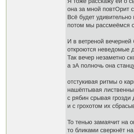
Я тоже расскажу ей о с
она за мной повтОрит с
Всё будет удивительно 
потом мы рассмеёмся с
И в ветреной вечерней
откроются неведомые 
Так вечер незаметно ск
а зА полночь она станц
отстукивая ритмы о кар
нашёптывая лиственны
с рябин срывая грозди 
и с грохотом их сбрасыв
То тенью замаячит на о
то бликами сверкнёт на