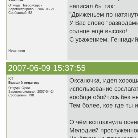
Участник
написал бы так:
Откуда: Новосибирск
Зарегистрирован: 2007-05-21
Сообщений: 52
"Движеньем по натянут
У Вас слово "разводами
солнце ещё высоко!
С уважением, Геннадий
Неактивен
2007-06-09 15:37:55
KT
Оксаночка, идея хороша
Бывший редактор
использование сослагат
Откуда: Орел
Зарегистрирован: 2007-04-24
Сообщений: 798
вообще обойтись без нег
Тем более, кое-где ты 
О чём всплакнула осен
Мелодией простуженног