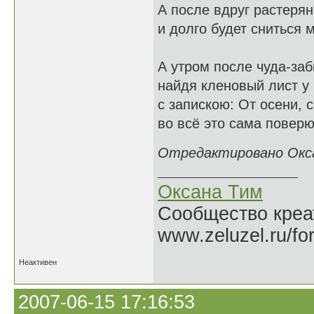
А после вдруг растерян
и долго будет сниться м
А утром после чуда-заб
найдя кленовый лист у 
с запискою: От осени, 
во всё это сама поверю 
Отредактировано Оксан
Оксана Тим
Сообщество креат
www.zeluzel.ru/fo
Неактивен
2007-06-15 17:16:53