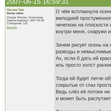
2007-06-15 16:59:31
Оксана Тим
О чём всплакнула осен
Автор сайта
мелодией простуженног
Откуда: Москва, Зеленоград
Зарегистрирован: 2007-06-08
Сообщений: 129
чечеткою на плоскости 
Вебсайт
внутри меня, снаружи 
Зачем рисует осень на 
разводы и немыслимые
Ах, если б дать ей крас
иль просто холст раскин
Тогда ей будет легче о
сокрытые от глаз прост
Ведь слёз её потоки не
и может быть распутает