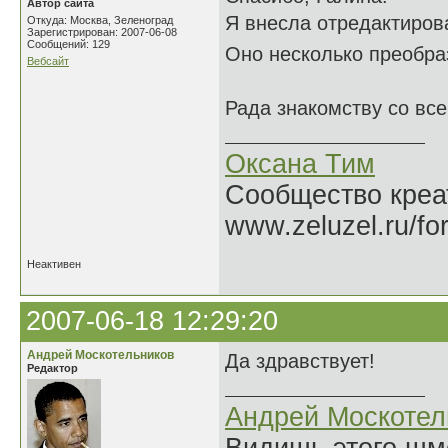
Автор сайта
Я внесла отредактиров
Откуда: Москва, Зеленоград
Зарегистрирован: 2007-06-08
Сообщений: 129
Оно несколько преобр
Вебсайт
Рада знакомству со вс
Оксана Тим
Сообщество креат
www.zeluzel.ru/fo
Неактивен
2007-06-18 12:29:20
Андрей Москотельников
Да здравствует!
Редактор
Андрей Москотел