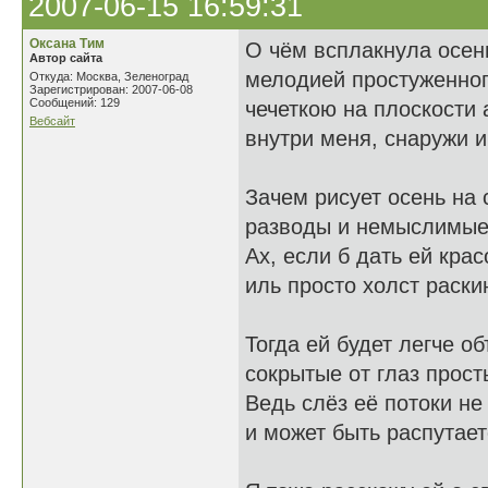
2007-06-15 16:59:31
Оксана Тим
О чём всплакнула осен
Автор сайта
мелодией простуженног
Откуда: Москва, Зеленоград
Зарегистрирован: 2007-06-08
Сообщений: 129
чечеткою на плоскости 
Вебсайт
внутри меня, снаружи 
Зачем рисует осень на 
разводы и немыслимые
Ах, если б дать ей крас
иль просто холст раскин
Тогда ей будет легче о
сокрытые от глаз прост
Ведь слёз её потоки не
и может быть распутает