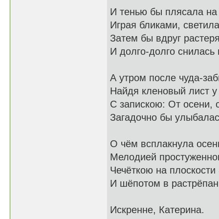
И тенью бы плясала на 
Играя бликами, светила
Затем бы вдруг растер
И долго-долго снилась 
А утром после чуда-заб
Найдя кленовый лист у 
С запискою: От осени, 
Загадочно бы улыбалась
О чём всплакнула осен
Мелодией простуженног
Чечёткою на плоскости
И шёпотом в растрёпан
Искренне, Катерина.