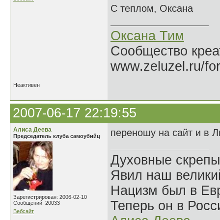
С теплом, Оксана
Оксана Тим
Сообщество креат
www.zeluzel.ru/fo
Неактивен
2007-06-17 22:19:55
Алиса Деева
переношу на сайт и в Л
Председатель клуба самоубийц
Духовные скрепы
Явил наш велики
Нацизм был в Евр
Зарегистрирован: 2006-02-10
Теперь он в Росс
Сообщений: 20033
Вебсайт