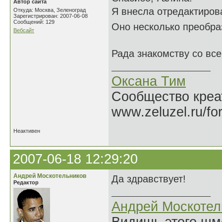
Автор сайта
Я внесла отредактиров
Откуда: Москва, Зеленоград
Зарегистрирован: 2007-06-08
Сообщений: 129
Оно несколько преобр
Вебсайт
Рада знакомству со вс
Оксана Тим
Сообщество креат
www.zeluzel.ru/fo
Неактивен
2007-06-18 12:29:20
Андрей Москотельников
Да здравствует!
Редактор
Андрей Москотел