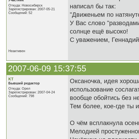
Участник
написал бы так:
Откуда: Новосибирск
Зарегистрирован: 2007-05-21
Сообщений: 52
"Движеньем по натянут
У Вас слово "разводами
солнце ещё высоко!
С уважением, Геннадий
Неактивен
2007-06-09 15:37:55
KT
Оксаночка, идея хороша
Бывший редактор
использование сослагат
Откуда: Орел
Зарегистрирован: 2007-04-24
Сообщений: 798
вообще обойтись без нег
Тем более, кое-где ты 
О чём всплакнула осен
Мелодией простуженног