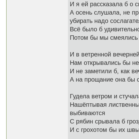
И я ей рассказала б о 
А осень слушала, не пр
убирать надо сослагат
Всё было б удивительно
Потом бы мы смеялись 
И в ветренной вечерне
Нам открывались бы н
И не заметили б, как в
А на прощание она бы 
Гудела ветром и стучал
Нашёптывая листвен
выбиваются
С рябин срывала б гроз
И с грохотом бы их швы