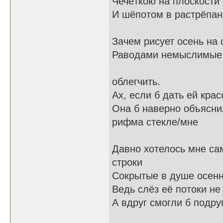
Чечёткою на плоскост
И шёпотом в растрёпа
Зачем рисует осень на 
Раводами немыслимые
Тяжело для
облегчить.
Ах, если б дать ей крас
Она б наверно объяс
рифма стекле/мне
Давно хотелось мне с
строки
Сокрытые в душе осенн
Ведь слёз её потоки не
А вдруг смогли б подру