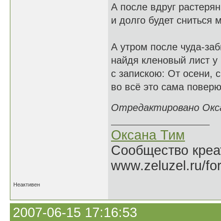
А после вдруг растерян
и долго будет сниться м
А утром после чуда-заб
найдя кленовый лист у 
с запискою: От осени, 
во всё это сама поверю 
Отредактировано Оксан
Оксана Тим
Сообщество креат
www.zeluzel.ru/fo
Неактивен
2007-06-15 17:16:53