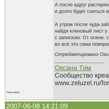
А после вдруг растерян
и долго будет сниться м
А утром после чуда-заб
найдя кленовый лист у 
с запискою: От осени, 
во всё это сама поверю 
Отредактировано Оксан
Оксана Тим
Сообщество креат
www.zeluzel.ru/fo
Неактивен
2007-06-08 14:21:09