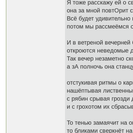
Я тоже расскажу ей о с
она за мной повтОрит с
Всё будет удивительно 
потом мы рассмеёмся с
И в ветреной вечерней
откроются неведомые 
Так вечер незаметно ск
а зА полночь она станц
отстукивая ритмы о кар
нашёптывая лиственны
с рябин срывая грозди 
и с грохотом их сбрасыв
То тенью замаячит на о
то бликами сверкнёт на