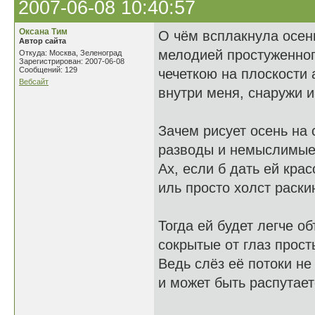
2007-06-08 10:40:57
Оксана Тим
О чём всплакнула осен
Автор сайта
мелодией простуженног
Откуда: Москва, Зеленоград
Зарегистрирован: 2007-06-08
Сообщений: 129
чечеткою на плоскости 
Вебсайт
внутри меня, снаружи 
Зачем рисует осень на 
разводы и немыслимые
Ах, если б дать ей крас
иль просто холст раскин
Тогда ей будет легче о
сокрытые от глаз прост
Ведь слёз её потоки не
и может быть распутает