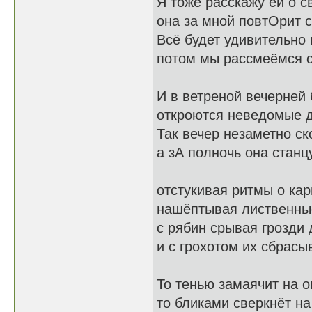
Я тоже расскажу ей о с
она за мной повтОрит с
Всё будет удивительно 
потом мы рассмеёмся с
И в ветреной вечерней
откроются неведомые 
Так вечер незаметно ск
а зА полночь она станц
отстукивая ритмы о кар
нашёптывая лиственны
с рябин срывая грозди 
и с грохотом их сбрасыв
То тенью замаячит на о
то бликами сверкнёт на