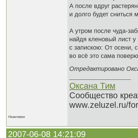
А после вдруг растерян
и долго будет сниться м
А утром после чуда-заб
найдя кленовый лист у 
с запискою: От осени, 
во всё это сама поверю 
Отредактировано Оксан
Оксана Тим
Сообщество креат
www.zeluzel.ru/fo
Неактивен
2007-06-08 14:21:09