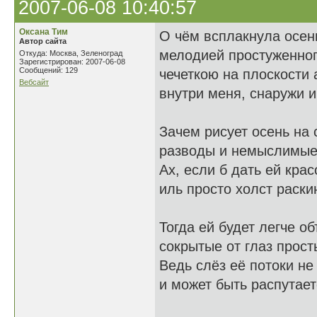
2007-06-08 10:40:57
Оксана Тим
О чём всплакнула осен
Автор сайта
мелодией простуженног
Откуда: Москва, Зеленоград
Зарегистрирован: 2007-06-08
Сообщений: 129
чечеткою на плоскости 
Вебсайт
внутри меня, снаружи 
Зачем рисует осень на 
разводы и немыслимые
Ах, если б дать ей крас
иль просто холст раскин
Тогда ей будет легче о
сокрытые от глаз прост
Ведь слёз её потоки не
и может быть распутает