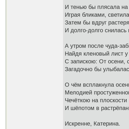
И тенью бы плясала на 
Играя бликами, светила
Затем бы вдруг растер
И долго-долго снилась 
А утром после чуда-заб
Найдя кленовый лист у 
С запискою: От осени, 
Загадочно бы улыбалась
О чём всплакнула осен
Мелодией простуженног
Чечёткою на плоскости
И шёпотом в растрёпан
Искренне, Катерина.