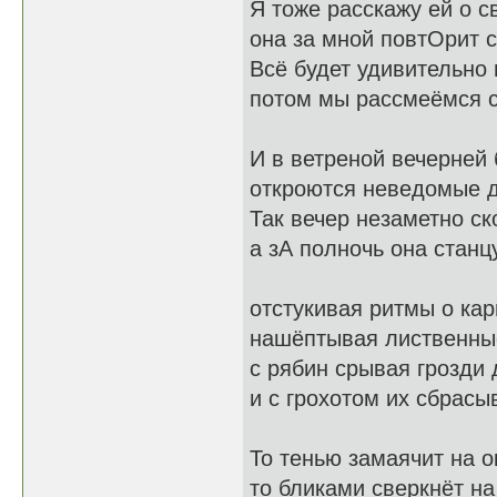
Я тоже расскажу ей о с
она за мной повтОрит с
Всё будет удивительно 
потом мы рассмеёмся с
И в ветреной вечерней
откроются неведомые 
Так вечер незаметно ск
а зА полночь она станц
отстукивая ритмы о кар
нашёптывая лиственны
с рябин срывая грозди 
и с грохотом их сбрасыв
То тенью замаячит на о
то бликами сверкнёт на