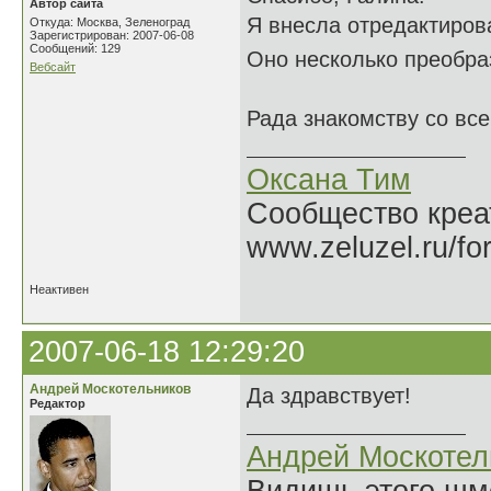
Автор сайта
Я внесла отредактиров
Откуда: Москва, Зеленоград
Зарегистрирован: 2007-06-08
Сообщений: 129
Оно несколько преобр
Вебсайт
Рада знакомству со вс
Оксана Тим
Сообщество креат
www.zeluzel.ru/fo
Неактивен
2007-06-18 12:29:20
Андрей Москотельников
Да здравствует!
Редактор
Андрей Москотел