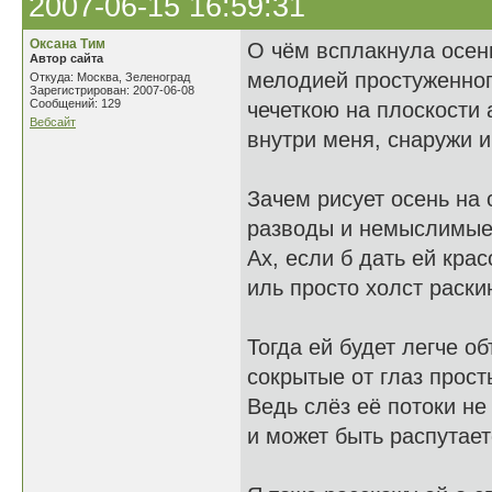
2007-06-15 16:59:31
Оксана Тим
О чём всплакнула осен
Автор сайта
мелодией простуженног
Откуда: Москва, Зеленоград
Зарегистрирован: 2007-06-08
Сообщений: 129
чечеткою на плоскости 
Вебсайт
внутри меня, снаружи 
Зачем рисует осень на 
разводы и немыслимые
Ах, если б дать ей крас
иль просто холст раскин
Тогда ей будет легче о
сокрытые от глаз прост
Ведь слёз её потоки не
и может быть распутает