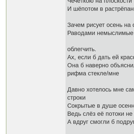
Чечёткою на плоскост
И шёпотом в растрёпа
Зачем рисует осень на 
Раводами немыслимые
Тяжело для
облегчить.
Ах, если б дать ей крас
Она б наверно объяс
рифма стекле/мне
Давно хотелось мне с
строки
Сокрытые в душе осенн
Ведь слёз её потоки не
А вдруг смогли б подру