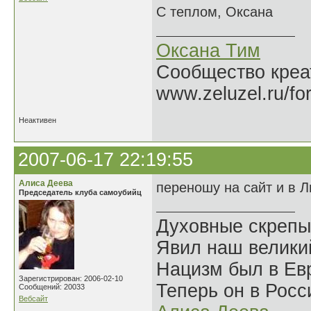
С теплом, Оксана
Оксана Тим
Сообщество креат
www.zeluzel.ru/fo
Неактивен
2007-06-17 22:19:55
Алиса Деева
переношу на сайт и в Л
Председатель клуба самоубийц
Духовные скрепы
Явил наш велики
Нацизм был в Евр
Зарегистрирован: 2006-02-10
Теперь он в Росс
Сообщений: 20033
Вебсайт