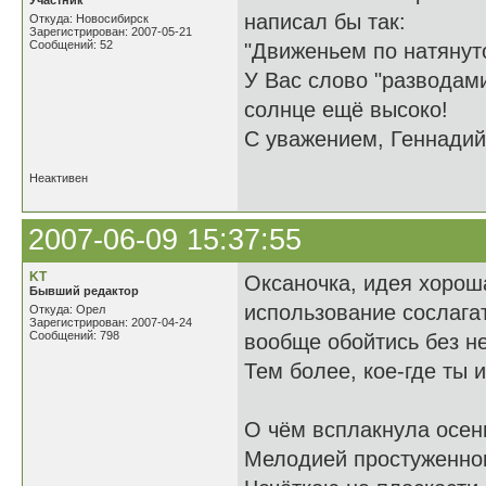
Участник
написал бы так:
Откуда: Новосибирск
Зарегистрирован: 2007-05-21
Сообщений: 52
"Движеньем по натянут
У Вас слово "разводами
солнце ещё высоко!
С уважением, Геннадий
Неактивен
2007-06-09 15:37:55
KT
Оксаночка, идея хороша
Бывший редактор
использование сослагат
Откуда: Орел
Зарегистрирован: 2007-04-24
Сообщений: 798
вообще обойтись без нег
Тем более, кое-где ты 
О чём всплакнула осен
Мелодией простуженног