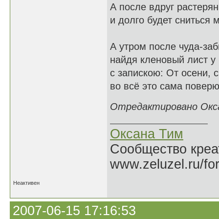
А после вдруг растерян
и долго будет сниться м
А утром после чуда-заб
найдя кленовый лист у 
с запискою: От осени, 
во всё это сама поверю 
Отредактировано Оксан
Оксана Тим
Сообщество креат
www.zeluzel.ru/fo
Неактивен
2007-06-15 17:16:53