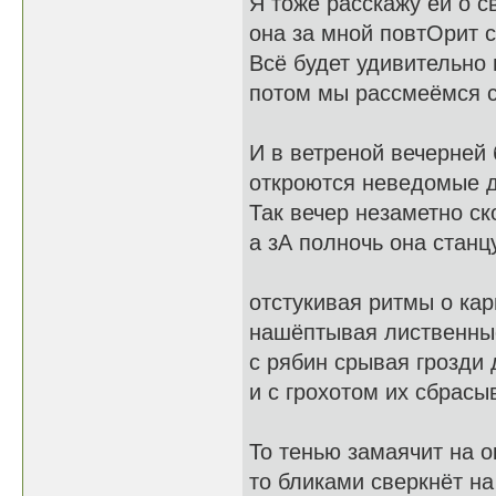
Я тоже расскажу ей о с
она за мной повтОрит с
Всё будет удивительно 
потом мы рассмеёмся с
И в ветреной вечерней
откроются неведомые 
Так вечер незаметно ск
а зА полночь она станц
отстукивая ритмы о кар
нашёптывая лиственны
с рябин срывая грозди 
и с грохотом их сбрасыв
То тенью замаячит на о
то бликами сверкнёт на