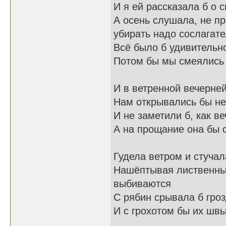
И я ей рассказала б о 
А осень слушала, не пр
убирать надо сослагат
Всё было б удивительно
Потом бы мы смеялись 
И в ветренной вечерне
Нам открывались бы н
И не заметили б, как в
А на прощание она бы 
Гудела ветром и стучал
Нашёптывая листвен
выбиваются
С рябин срывала б гроз
И с грохотом бы их швы