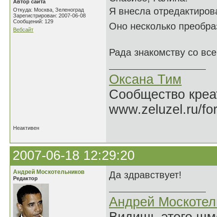
Автор сайта
Я внесла отредактиров
Откуда: Москва, Зеленоград
Зарегистрирован: 2007-06-08
Сообщений: 129
Оно несколько преобр
Вебсайт
Рада знакомству со вс
Оксана Тим
Сообщество креат
www.zeluzel.ru/fo
Неактивен
2007-06-18 12:29:20
Андрей Москотельников
Да здравствует!
Редактор
Андрей Москотел