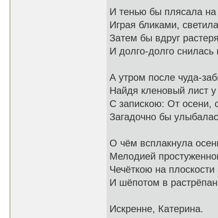
И тенью бы плясала на 
Играя бликами, светила
Затем бы вдруг растер
И долго-долго снилась 
А утром после чуда-заб
Найдя кленовый лист у 
С запискою: От осени, 
Загадочно бы улыбалась
О чём всплакнула осен
Мелодией простуженног
Чечёткою на плоскости
И шёпотом в растрёпан
Искренне, Катерина.