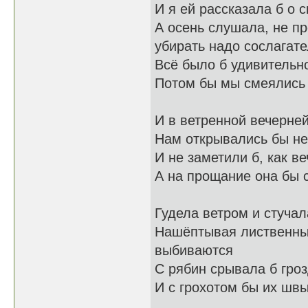
И я ей рассказала б о 
А осень слушала, не пр
убирать надо сослагат
Всё было б удивительно
Потом бы мы смеялись 
И в ветренной вечерне
Нам открывались бы н
И не заметили б, как в
А на прощание она бы 
Гудела ветром и стучал
Нашёптывая листвен
выбиваются
С рябин срывала б гроз
И с грохотом бы их швы