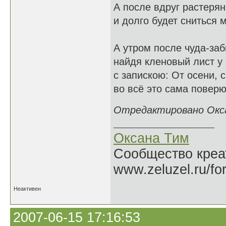
А после вдруг растерян
и долго будет сниться м
А утром после чуда-заб
найдя кленовый лист у 
с запискою: От осени, 
во всё это сама поверю 
Отредактировано Оксан
Оксана Тим
Сообщество креат
www.zeluzel.ru/fo
Неактивен
2007-06-15 17:16:53