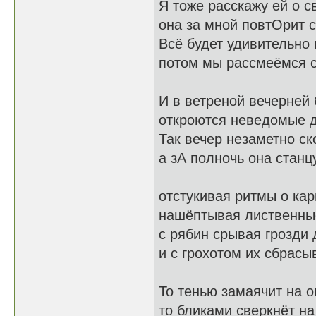
Я тоже расскажу ей о с
она за мной повтОрит с
Всё будет удивительно 
потом мы рассмеёмся с
И в ветреной вечерней
откроются неведомые 
Так вечер незаметно ск
а зА полночь она станц
отстукивая ритмы о кар
нашёптывая лиственны
с рябин срывая грозди 
и с грохотом их сбрасыв
То тенью замаячит на о
то бликами сверкнёт на