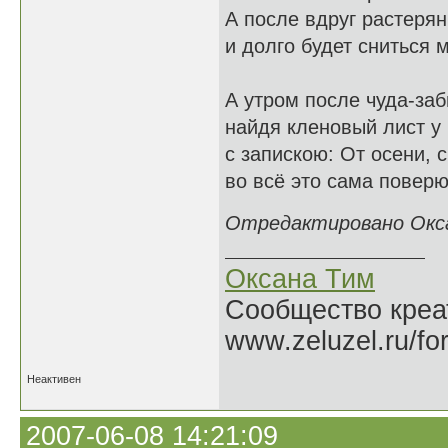
А после вдруг растерян
и долго будет сниться м
А утром после чуда-заб
найдя кленовый лист у 
с запискою: От осени, 
во всё это сама поверю 
Отредактировано Оксан
Оксана Тим
Сообщество креат
www.zeluzel.ru/fo
Неактивен
2007-06-08 14:21:09