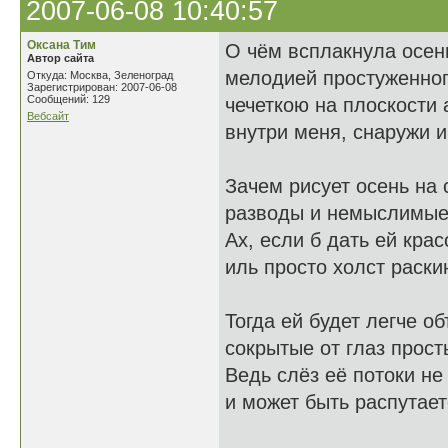
2007-06-08 10:40:57
Оксана Тим
О чём всплакнула осен
Автор сайта
мелодией простуженног
Откуда: Москва, Зеленоград
Зарегистрирован: 2007-06-08
Сообщений: 129
чечеткою на плоскости 
Вебсайт
внутри меня, снаружи 
Зачем рисует осень на 
разводы и немыслимые
Ах, если б дать ей крас
иль просто холст раскин
Тогда ей будет легче о
сокрытые от глаз прост
Ведь слёз её потоки не
и может быть распутает