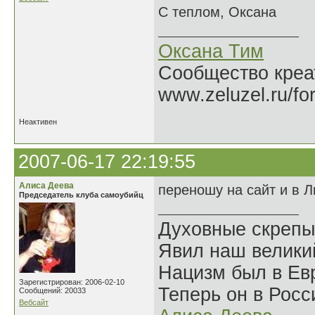
С теплом, Оксана
Оксана Тим
Сообщество креат
www.zeluzel.ru/fo
Неактивен
2007-06-17 22:19:55
Алиса Деева
переношу на сайт и в Л
Председатель клуба самоубийц
Духовные скрепы
Явил наш велики
Нацизм был в Евр
Зарегистрирован: 2006-02-10
Теперь он в Росс
Сообщений: 20033
Вебсайт