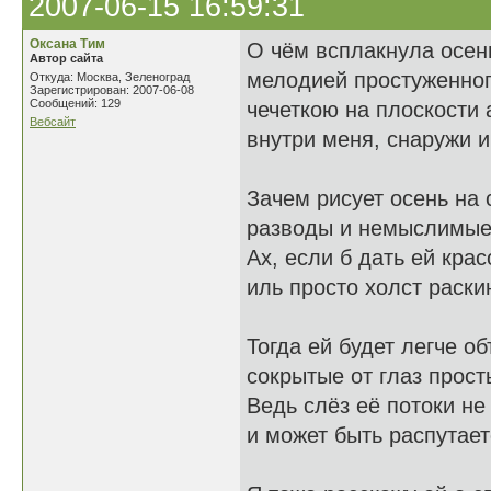
2007-06-15 16:59:31
Оксана Тим
О чём всплакнула осен
Автор сайта
мелодией простуженног
Откуда: Москва, Зеленоград
Зарегистрирован: 2007-06-08
Сообщений: 129
чечеткою на плоскости 
Вебсайт
внутри меня, снаружи 
Зачем рисует осень на 
разводы и немыслимые
Ах, если б дать ей крас
иль просто холст раскин
Тогда ей будет легче о
сокрытые от глаз прост
Ведь слёз её потоки не
и может быть распутает