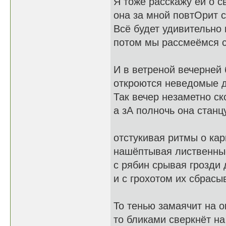
Я тоже расскажу ей о с
она за мной повтОрит с
Всё будет удивительно 
потом мы рассмеёмся с
И в ветреной вечерней
откроются неведомые 
Так вечер незаметно ск
а зА полночь она станц
отстукивая ритмы о кар
нашёптывая лиственны
с рябин срывая грозди 
и с грохотом их сбрасыв
То тенью замаячит на о
то бликами сверкнёт на