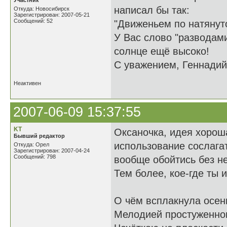
Участник
написал бы так:
Откуда: Новосибирск
Зарегистрирован: 2007-05-21
Сообщений: 52
"Движеньем по натянут
У Вас слово "разводами
солнце ещё высоко!
С уважением, Геннадий
Неактивен
2007-06-09 15:37:55
KT
Оксаночка, идея хороша
Бывший редактор
использование сослагат
Откуда: Орел
Зарегистрирован: 2007-04-24
Сообщений: 798
вообще обойтись без нег
Тем более, кое-где ты 
О чём всплакнула осен
Мелодией простуженног