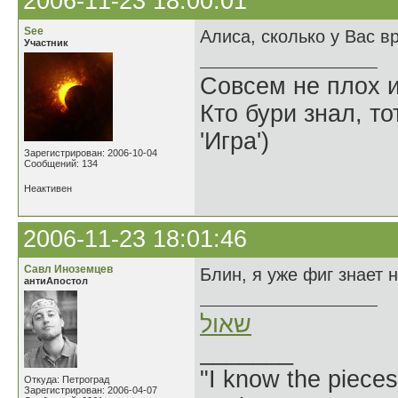
2006-11-23 18:00:01
See
Алиса, сколько у Вас в
Участник
Совсем не плох и
Кто бури знал, то
'Игра')
Зарегистрирован: 2006-10-04
Сообщений: 134
Неактивен
2006-11-23 18:01:46
Савл Иноземцев
Блин, я уже фиг знает 
антиАпостол
שאול
_______
"I know the pieces
Откуда: Петроград
Зарегистрирован: 2006-04-07