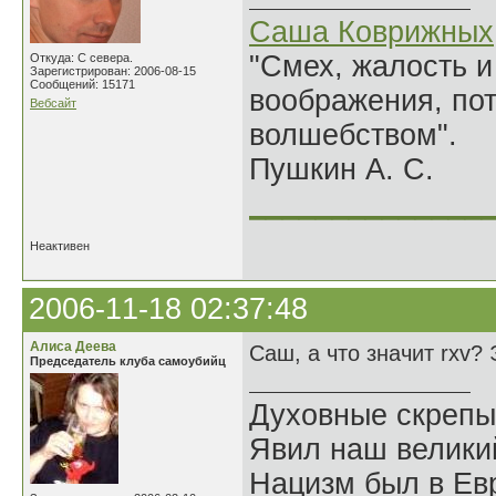
Саша Коврижных
"Смех, жалость и
Откуда: С севера.
Зарегистрирован: 2006-08-15
Сообщений: 15171
воображения, по
Вебсайт
волшебством".
Пушкин А. С.
______________
Неактивен
2006-11-18 02:37:48
Алиса Деева
Саш, а что значит rxv?
Председатель клуба самоубийц
Духовные скрепы
Явил наш велики
Нацизм был в Евр