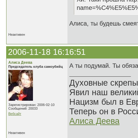
name=%C4%E5%E5
Алиса, ты будешь смеят
Неактивен
2006-11-18 16:16:51
Алиса Деева
А ты подумай. Ты обяз
Председатель клуба самоубийц
Духовные скрепы
Явил наш велики
Нацизм был в Евр
Зарегистрирован: 2006-02-10
Сообщений: 20033
Теперь он в Росс
Вебсайт
Алиса Деева
Неактивен