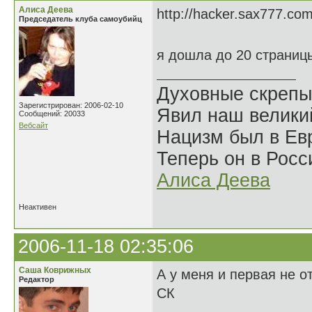
Алиса Деева
http://hacker.sax777.com
Председатель клуба самоубийц
я дошла до 20 страниц
Духовные скрепы
Зарегистрирован: 2006-02-10
Явил наш велики
Сообщений: 20033
Вебсайт
Нацизм был в Евр
Теперь он в Росс
Алиса Деева
Неактивен
2006-11-18 02:35:06
Саша Коврижных
А у меня и первая не о
Редактор
СК