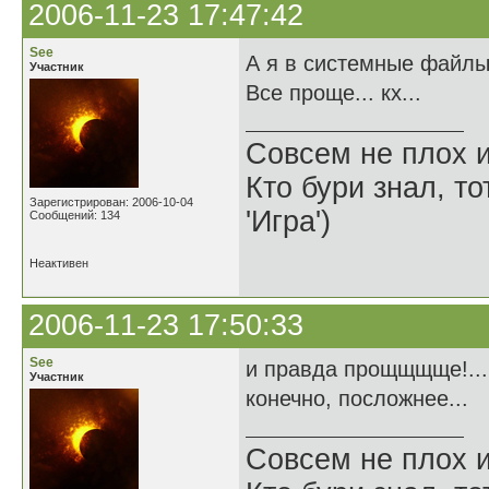
2006-11-23 17:47:42
See
А я в системные файлы 
Участник
Все проще... кх...
Совсем не плох и
Кто бури знал, то
Зарегистрирован: 2006-10-04
'Игра')
Сообщений: 134
Неактивен
2006-11-23 17:50:33
See
и правда прощщщще!... 
Участник
конечно, посложнее...
Совсем не плох и