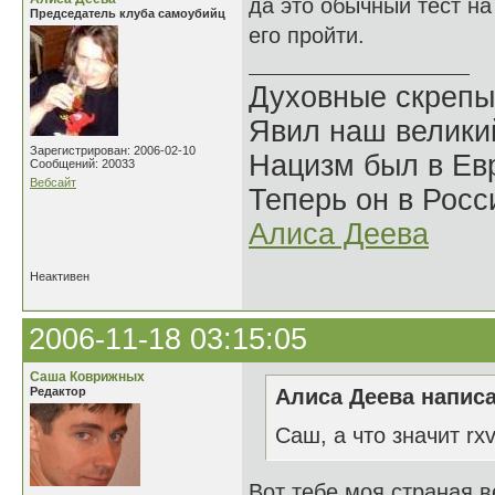
да это обычный тест на
Председатель клуба самоубийц
его пройти.
Духовные скрепы
Явил наш велики
Зарегистрирован: 2006-02-10
Нацизм был в Евр
Сообщений: 20033
Вебсайт
Теперь он в Росс
Алиса Деева
Неактивен
2006-11-18 03:15:05
Саша Коврижных
Редактор
Алиса Деева написа
Саш, а что значит rx
Вот тебе моя страная ве