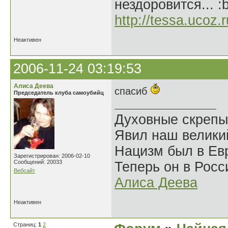
нездоровится... :
http://tessa.ucoz.r
Неактивен
2006-11-24 03:19:53
Алиса Деева
спасиб
Председатель клуба самоубийц
Духовные скрепы
Явил наш велики
Нацизм был в Евр
Зарегистрирован: 2006-02-10
Сообщений: 20033
Теперь он в Росс
Вебсайт
Алиса Деева
Неактивен
Страниц:
1
2