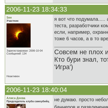
2006-11-23 18:34:33
See
я вот что подумала....
Участник
теста, разработчики ко
если, например, охранн
тоже 6 часов, а в то вре
Совсем не плох и
Зарегистрирован: 2006-10-04
Сообщений: 134
Кто бури знал, то
'Игра')
Неактивен
2006-11-23 18:40:04
Алиса Деева
не думаю. просто небо
Председатель клуба самоубийц
баннеров и развлечени