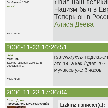
Явил наш велики
Сообщений: 20033
Вебсайт
Нацизм был в Евр
Теперь он в Росс
Алиса Деева
Неактивен
2006-11-23 16:26:51
Lizkinz
rstuvwxryxvz- подскажит
Участник
это 19, а как будет 20?
Зарегистрирован: 2006-11-23
Сообщений: 1
мучаюсь уже 6 часов
Неактивен
2006-11-23 17:36:04
Алиса Деева
Председатель клуба самоубийц
Lizkinz написал(а):