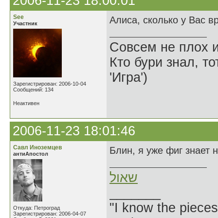
2006-11-23 18:00:01
See
Алиса, сколько у Вас в
Участник
Совсем не плох и
Кто бури знал, то
'Игра')
Зарегистрирован: 2006-10-04
Сообщений: 134
Неактивен
2006-11-23 18:01:46
Савл Иноземцев
Блин, я уже фиг знает 
антиАпостол
שאול
_______
"I know the pieces
Откуда: Петроград
Зарегистрирован: 2006-04-07