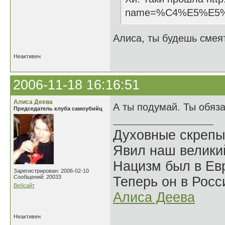
name=%C4%E5%E5
Алиса, ты будешь смеят
Неактивен
2006-11-18 16:16:51
Алиса Деева
А ты подумай. Ты обяз
Председатель клуба самоубийц
Духовные скрепы
Явил наш велики
Нацизм был в Евр
Зарегистрирован: 2006-02-10
Сообщений: 20033
Теперь он в Росс
Вебсайт
Алиса Деева
Неактивен