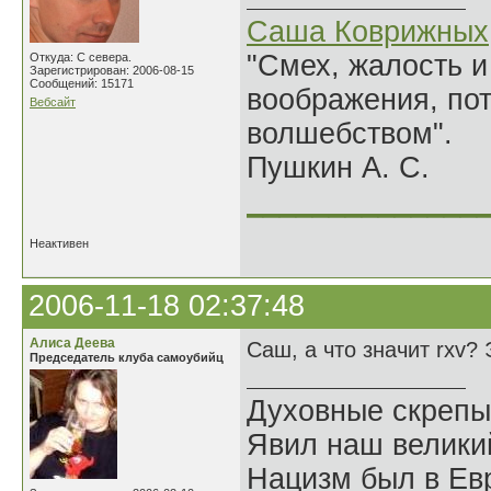
Саша Коврижных
"Смех, жалость и
Откуда: С севера.
Зарегистрирован: 2006-08-15
Сообщений: 15171
воображения, по
Вебсайт
волшебством".
Пушкин А. С.
______________
Неактивен
2006-11-18 02:37:48
Алиса Деева
Саш, а что значит rxv?
Председатель клуба самоубийц
Духовные скрепы
Явил наш велики
Нацизм был в Евр