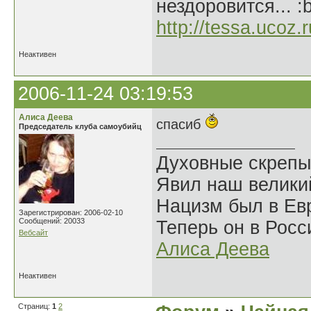
нездоровится... :
http://tessa.ucoz.r
Неактивен
2006-11-24 03:19:53
Алиса Деева
спасиб
Председатель клуба самоубийц
Духовные скрепы
Явил наш велики
Нацизм был в Евр
Зарегистрирован: 2006-02-10
Сообщений: 20033
Теперь он в Росс
Вебсайт
Алиса Деева
Неактивен
Страниц:
1
2