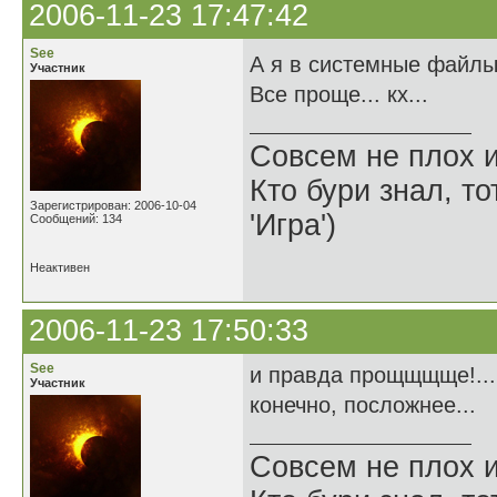
2006-11-23 17:47:42
See
А я в системные файлы 
Участник
Все проще... кх...
Совсем не плох и
Кто бури знал, то
Зарегистрирован: 2006-10-04
'Игра')
Сообщений: 134
Неактивен
2006-11-23 17:50:33
See
и правда прощщщще!... 
Участник
конечно, посложнее...
Совсем не плох и