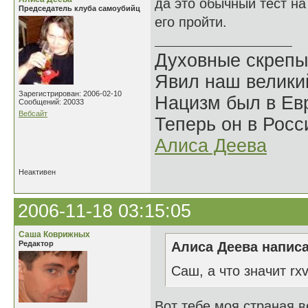
да это обычный тест на
Председатель клуба самоубийц
его пройти.
Духовные скрепы
Явил наш велики
Зарегистрирован: 2006-02-10
Нацизм был в Евр
Сообщений: 20033
Вебсайт
Теперь он в Росс
Алиса Деева
Неактивен
2006-11-18 03:15:05
Саша Коврижных
Редактор
Алиса Деева написа
Саш, а что значит rx
Вот тебе моя страная ве