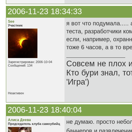
2006-11-23 18:34:33
See
я вот что подумала....
Участник
теста, разработчики ко
если, например, охранн
тоже 6 часов, а в то вре
Совсем не плох и
Зарегистрирован: 2006-10-04
Сообщений: 134
Кто бури знал, то
'Игра')
Неактивен
2006-11-23 18:40:04
Алиса Деева
не думаю. просто небо
Председатель клуба самоубийц
баннеров и развлечени