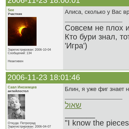
2006-11-23 18:00:01
See
Алиса, сколько у Вас в
Участник
Совсем не плох и
Кто бури знал, то
'Игра')
Зарегистрирован: 2006-10-04
Сообщений: 134
Неактивен
2006-11-23 18:01:46
Савл Иноземцев
Блин, я уже фиг знает 
антиАпостол
שאול
_______
"I know the pieces
Откуда: Петроград
Зарегистрирован: 2006-04-07