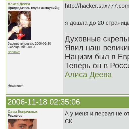
Алиса Деева
http://hacker.sax777.com
Председатель клуба самоубийц
я дошла до 20 страниц
Духовные скрепы
Зарегистрирован: 2006-02-10
Явил наш велики
Сообщений: 20033
Вебсайт
Нацизм был в Евр
Теперь он в Росс
Алиса Деева
Неактивен
2006-11-18 02:35:06
Саша Коврижных
А у меня и первая не о
Редактор
СК