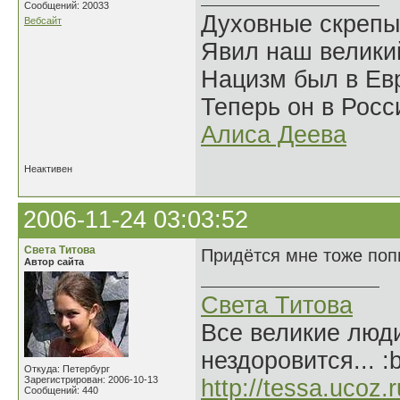
Сообщений: 20033
Духовные скрепы
Вебсайт
Явил наш велики
Нацизм был в Евр
Теперь он в Росс
Алиса Деева
Неактивен
2006-11-24 03:03:52
Света Титова
Придётся мне тоже попы
Автор сайта
Света Титова
Все великие люди
нездоровится... :
Откуда: Петербург
Зарегистрирован: 2006-10-13
http://tessa.ucoz.r
Сообщений: 440