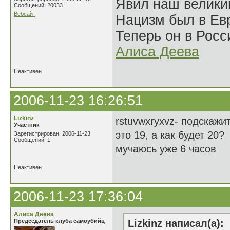
Явил наш велики
Сообщений: 20033
Вебсайт
Нацизм был в Евр
Теперь он в Росс
Алиса Деева
Неактивен
2006-11-23 16:26:51
Lizkinz
rstuvwxryxvz- подскажит
Участник
это 19, а как будет 20?
Зарегистрирован: 2006-11-23
Сообщений: 1
мучаюсь уже 6 часов
Неактивен
2006-11-23 17:36:04
Алиса Деева
Председатель клуба самоубийц
Lizkinz написал(а):