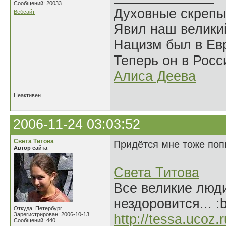
Сообщений: 20033
Духовные скрепы
Вебсайт
Явил наш велики
Нацизм был в Евр
Теперь он в Росс
Алиса Деева
Неактивен
2006-11-24 03:03:52
Света Титова
Придётся мне тоже попы
Автор сайта
Света Титова
Все великие люди
нездоровится... :
Откуда: Петербург
Зарегистрирован: 2006-10-13
http://tessa.ucoz.r
Сообщений: 440