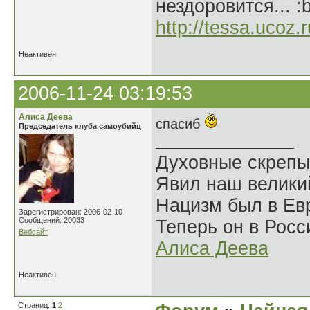
нездоровится... :
http://tessa.ucoz.r
Неактивен
2006-11-24 03:19:53
Алиса Деева
спасиб
Председатель клуба самоубийц
Духовные скрепы
Явил наш велики
Нацизм был в Евр
Зарегистрирован: 2006-02-10
Сообщений: 20033
Теперь он в Росс
Вебсайт
Алиса Деева
Неактивен
Страниц:
1
2