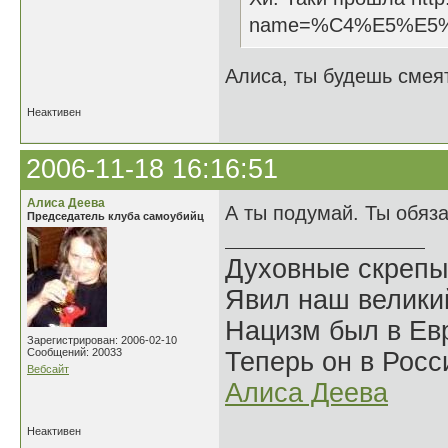
name=%C4%E5%E5
Алиса, ты будешь смеят
Неактивен
2006-11-18 16:16:51
Алиса Деева
А ты подумай. Ты обяз
Председатель клуба самоубийц
Духовные скрепы
Явил наш велики
Нацизм был в Евр
Зарегистрирован: 2006-02-10
Сообщений: 20033
Теперь он в Росс
Вебсайт
Алиса Деева
Неактивен