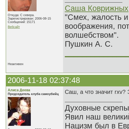
Саша Коврижных
"Смех, жалость и
Откуда: С севера.
Зарегистрирован: 2006-08-15
Сообщений: 15171
воображения, по
Вебсайт
волшебством".
Пушкин А. С.
______________
Неактивен
2006-11-18 02:37:48
Алиса Деева
Саш, а что значит rxv?
Председатель клуба самоубийц
Духовные скрепы
Явил наш велики
Нацизм был в Евр