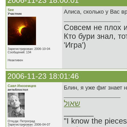
2006-11-23 18:00:01
See
Алиса, сколько у Вас в
Участник
Совсем не плох и
Кто бури знал, то
'Игра')
Зарегистрирован: 2006-10-04
Сообщений: 134
Неактивен
2006-11-23 18:01:46
Савл Иноземцев
Блин, я уже фиг знает 
антиАпостол
שאול
_______
"I know the pieces
Откуда: Петроград
Зарегистрирован: 2006-04-07