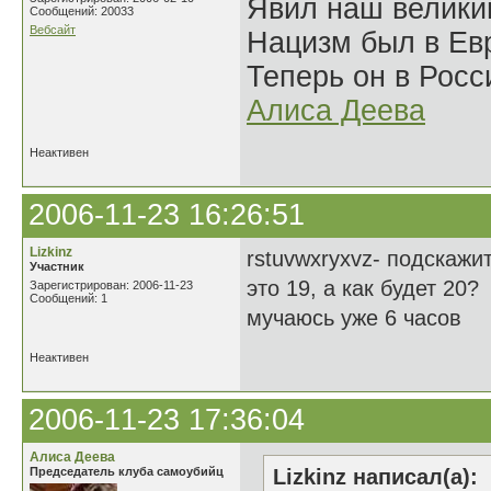
Явил наш велики
Сообщений: 20033
Вебсайт
Нацизм был в Евр
Теперь он в Росс
Алиса Деева
Неактивен
2006-11-23 16:26:51
Lizkinz
rstuvwxryxvz- подскажит
Участник
это 19, а как будет 20?
Зарегистрирован: 2006-11-23
Сообщений: 1
мучаюсь уже 6 часов
Неактивен
2006-11-23 17:36:04
Алиса Деева
Председатель клуба самоубийц
Lizkinz написал(а):