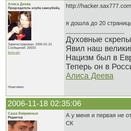
Алиса Деева
http://hacker.sax777.com
Председатель клуба самоубийц
я дошла до 20 страниц
Духовные скрепы
Зарегистрирован: 2006-02-10
Явил наш велики
Сообщений: 20033
Вебсайт
Нацизм был в Евр
Теперь он в Росс
Алиса Деева
Неактивен
2006-11-18 02:35:06
Саша Коврижных
А у меня и первая не о
Редактор
СК