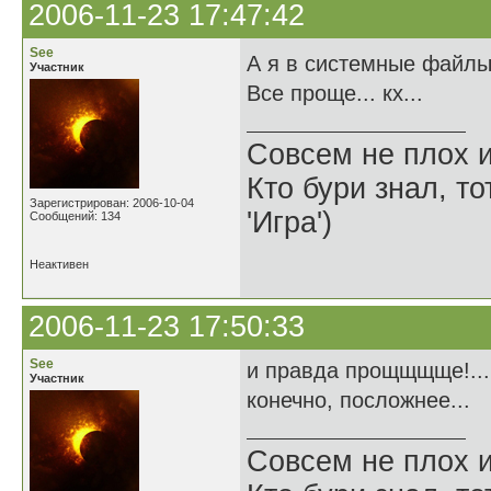
2006-11-23 17:47:42
See
А я в системные файлы 
Участник
Все проще... кх...
Совсем не плох и
Кто бури знал, то
Зарегистрирован: 2006-10-04
'Игра')
Сообщений: 134
Неактивен
2006-11-23 17:50:33
See
и правда прощщщще!... 
Участник
конечно, посложнее...
Совсем не плох и