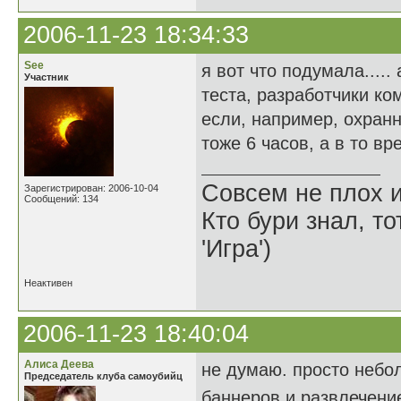
2006-11-23 18:34:33
See
я вот что подумала....
Участник
теста, разработчики ко
если, например, охранн
тоже 6 часов, а в то вре
Совсем не плох и
Зарегистрирован: 2006-10-04
Сообщений: 134
Кто бури знал, то
'Игра')
Неактивен
2006-11-23 18:40:04
Алиса Деева
не думаю. просто небо
Председатель клуба самоубийц
баннеров и развлечени