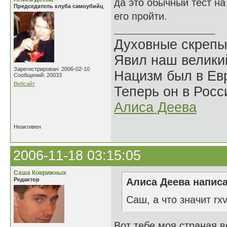
да это обычный тест на
Председатель клуба самоубийц
его пройти.
Духовные скрепы
Явил наш велики
Зарегистрирован: 2006-02-10
Нацизм был в Евр
Сообщений: 20033
Вебсайт
Теперь он в Росс
Алиса Деева
Неактивен
2006-11-18 03:15:05
Саша Коврижных
Редактор
Алиса Деева написа
Саш, а что значит rx
Вот тебе моя страная ве