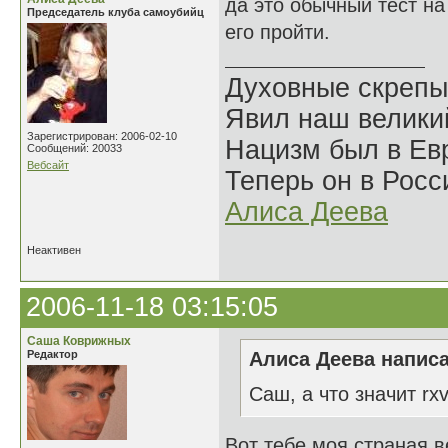
да это обычный тест на
Председатель клуба самоубийц
его пройти.
Духовные скрепы
Явил наш велики
Зарегистрирован: 2006-02-10
Нацизм был в Евр
Сообщений: 20033
Вебсайт
Теперь он в Росс
Алиса Деева
Неактивен
2006-11-18 03:15:05
Саша Коврижных
Редактор
Алиса Деева написа
Саш, а что значит rx
Вот тебе моя страная ве