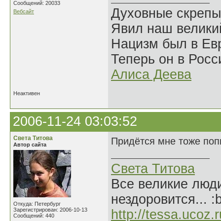
Сообщений: 20033
Духовные скрепы
Вебсайт
Явил наш велики
Нацизм был в Евр
Теперь он в Росс
Алиса Деева
Неактивен
2006-11-24 03:03:52
Света Титова
Придётся мне тоже попы
Автор сайта
Света Титова
Все великие люди
нездоровится... :
Откуда: Петербург
Зарегистрирован: 2006-10-13
http://tessa.ucoz.r
Сообщений: 440