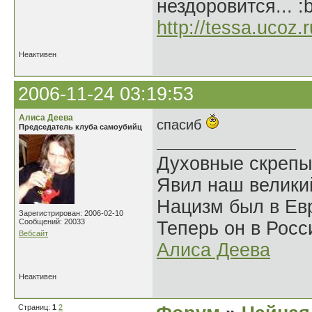
нездоровится... :
http://tessa.ucoz.r
Неактивен
2006-11-24 03:19:53
Алиса Деева
спасиб
Председатель клуба самоубийц
Духовные скрепы
Явил наш велики
Нацизм был в Евр
Зарегистрирован: 2006-02-10
Сообщений: 20033
Теперь он в Росс
Вебсайт
Алиса Деева
Неактивен
Страниц:
1
2