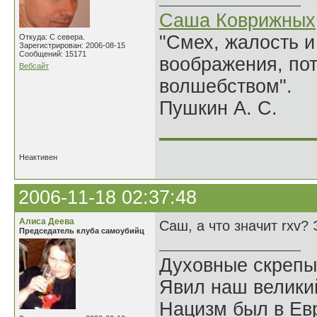
Саша Коврижных
"Смех, жалость и
Откуда: С севера.
Зарегистрирован: 2006-08-15
Сообщений: 15171
воображения, по
Вебсайт
волшебством".
Пушкин А. С.
______________
Неактивен
2006-11-18 02:37:48
Алиса Деева
Саш, а что значит rxv?
Председатель клуба самоубийц
Духовные скрепы
Явил наш велики
Нацизм был в Евр