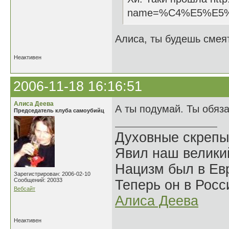
name=%C4%E5%E5
Алиса, ты будешь смеят
Неактивен
2006-11-18 16:16:51
Алиса Деева
А ты подумай. Ты обяз
Председатель клуба самоубийц
Духовные скрепы
Явил наш велики
Нацизм был в Евр
Зарегистрирован: 2006-02-10
Сообщений: 20033
Теперь он в Росс
Вебсайт
Алиса Деева
Неактивен