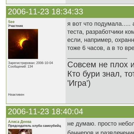
2006-11-23 18:34:33
See
я вот что подумала....
Участник
теста, разработчики ко
если, например, охранн
тоже 6 часов, а в то вре
Совсем не плох и
Зарегистрирован: 2006-10-04
Сообщений: 134
Кто бури знал, то
'Игра')
Неактивен
2006-11-23 18:40:04
Алиса Деева
не думаю. просто небо
Председатель клуба самоубийц
баннеров и развлечени