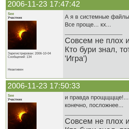
2006-11-23 17:47:42
See
А я в системные файлы 
Участник
Все проще... кх...
Совсем не плох и
Кто бури знал, то
Зарегистрирован: 2006-10-04
'Игра')
Сообщений: 134
Неактивен
2006-11-23 17:50:33
See
и правда прощщщще!... 
Участник
конечно, посложнее...
Совсем не плох и