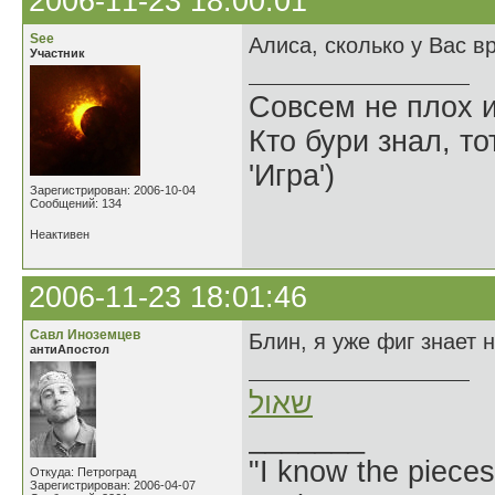
2006-11-23 18:00:01
See
Алиса, сколько у Вас в
Участник
Совсем не плох и
Кто бури знал, то
'Игра')
Зарегистрирован: 2006-10-04
Сообщений: 134
Неактивен
2006-11-23 18:01:46
Савл Иноземцев
Блин, я уже фиг знает 
антиАпостол
שאול
_______
"I know the pieces
Откуда: Петроград
Зарегистрирован: 2006-04-07