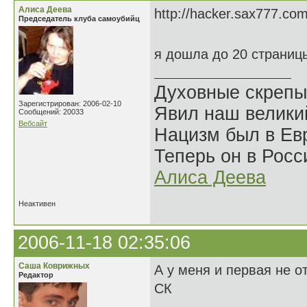
Алиса Деева
http://hacker.sax777.com
Председатель клуба самоубийц
я дошла до 20 страниц
Духовные скрепы
Зарегистрирован: 2006-02-10
Явил наш велики
Сообщений: 20033
Вебсайт
Нацизм был в Евр
Теперь он в Росс
Алиса Деева
Неактивен
2006-11-18 02:35:06
Саша Коврижных
А у меня и первая не о
Редактор
СК