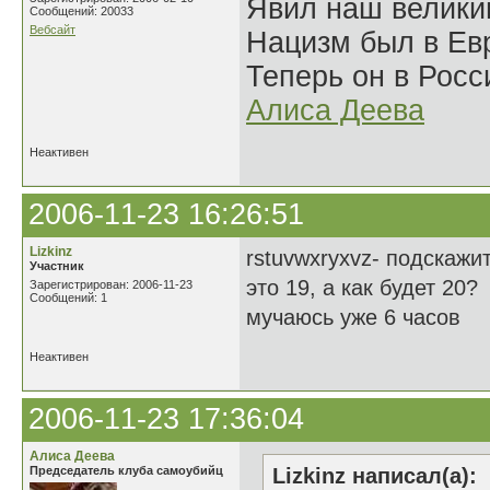
Явил наш велики
Сообщений: 20033
Вебсайт
Нацизм был в Евр
Теперь он в Росс
Алиса Деева
Неактивен
2006-11-23 16:26:51
Lizkinz
rstuvwxryxvz- подскажит
Участник
это 19, а как будет 20?
Зарегистрирован: 2006-11-23
Сообщений: 1
мучаюсь уже 6 часов
Неактивен
2006-11-23 17:36:04
Алиса Деева
Председатель клуба самоубийц
Lizkinz написал(а):