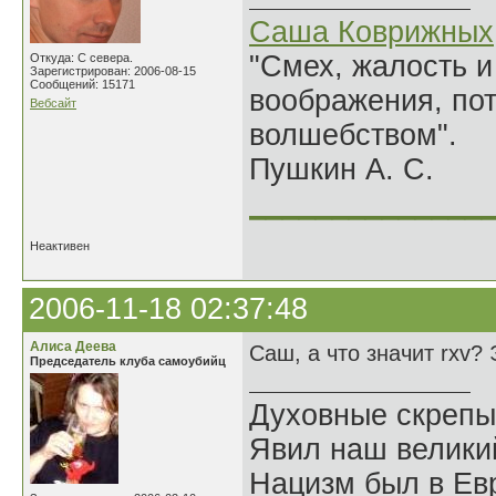
Саша Коврижных
"Смех, жалость и
Откуда: С севера.
Зарегистрирован: 2006-08-15
Сообщений: 15171
воображения, по
Вебсайт
волшебством".
Пушкин А. С.
______________
Неактивен
2006-11-18 02:37:48
Алиса Деева
Саш, а что значит rxv?
Председатель клуба самоубийц
Духовные скрепы
Явил наш велики
Нацизм был в Евр