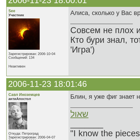
2006-11-23 18:00:01
See
Алиса, сколько у Вас в
Участник
Совсем не плох и
Кто бури знал, то
'Игра')
Зарегистрирован: 2006-10-04
Сообщений: 134
Неактивен
2006-11-23 18:01:46
Савл Иноземцев
Блин, я уже фиг знает 
антиАпостол
שאול
_______
"I know the pieces
Откуда: Петроград
Зарегистрирован: 2006-04-07