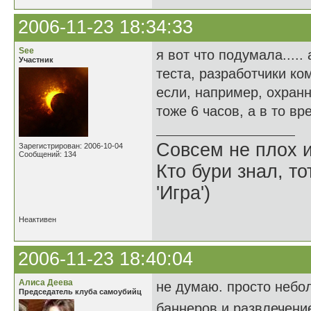
2006-11-23 18:34:33
See
я вот что подумала....
Участник
теста, разработчики ко
если, например, охранн
тоже 6 часов, а в то вре
Совсем не плох и
Зарегистрирован: 2006-10-04
Сообщений: 134
Кто бури знал, то
'Игра')
Неактивен
2006-11-23 18:40:04
Алиса Деева
не думаю. просто небо
Председатель клуба самоубийц
баннеров и развлечени