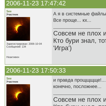
2006-11-23 17:47:42
See
А я в системные файлы 
Участник
Все проще... кх...
Совсем не плох и
Кто бури знал, то
Зарегистрирован: 2006-10-04
'Игра')
Сообщений: 134
Неактивен
2006-11-23 17:50:33
See
и правда прощщщще!... 
Участник
конечно, посложнее...
Совсем не плох и