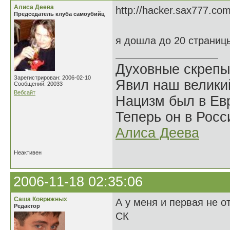
Алиса Деева
http://hacker.sax777.com
Председатель клуба самоубийц
я дошла до 20 страниц
Духовные скрепы
Зарегистрирован: 2006-02-10
Явил наш велики
Сообщений: 20033
Вебсайт
Нацизм был в Евр
Теперь он в Росс
Алиса Деева
Неактивен
2006-11-18 02:35:06
Саша Коврижных
А у меня и первая не о
Редактор
СК