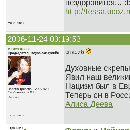
нездоровится... :
http://tessa.ucoz.r
Неактивен
2006-11-24 03:19:53
Алиса Деева
спасиб
Председатель клуба самоубийц
Духовные скрепы
Явил наш велики
Нацизм был в Евр
Зарегистрирован: 2006-02-10
Сообщений: 20033
Теперь он в Росс
Вебсайт
Алиса Деева
Неактивен
Страниц:
1
2