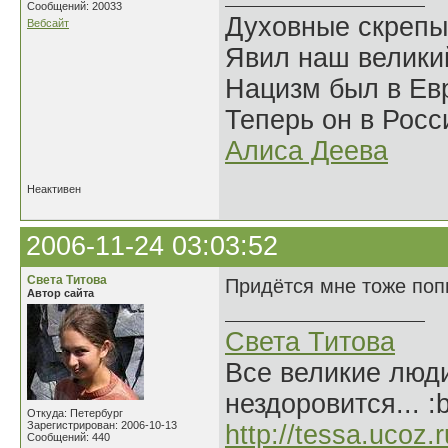
Сообщений: 20033
Духовные скрепы
Вебсайт
Явил наш велики
Нацизм был в Евр
Теперь он в Росс
Алиса Деева
Неактивен
2006-11-24 03:03:52
Света Титова
Придётся мне тоже попы
Автор сайта
Света Титова
Все великие люди
нездоровится... :
Откуда: Петербург
Зарегистрирован: 2006-10-13
http://tessa.ucoz.r
Сообщений: 440