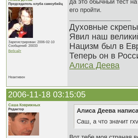
да это обычный тест на
Председатель клуба самоубийц
его пройти.
Духовные скрепы
Явил наш велики
Зарегистрирован: 2006-02-10
Нацизм был в Евр
Сообщений: 20033
Вебсайт
Теперь он в Росс
Алиса Деева
Неактивен
2006-11-18 03:15:05
Саша Коврижных
Редактор
Алиса Деева написа
Саш, а что значит rx
Вот тебе моя страная ве