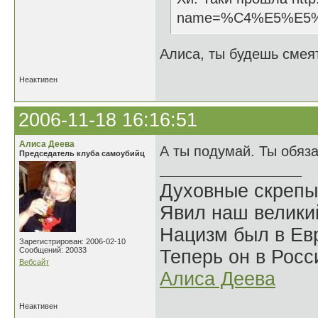
name=%C4%E5%E5
Алиса, ты будешь смеят
Неактивен
2006-11-18 16:16:51
Алиса Деева
А ты подумай. Ты обяз
Председатель клуба самоубийц
Духовные скрепы
Явил наш велики
Нацизм был в Евр
Зарегистрирован: 2006-02-10
Сообщений: 20033
Теперь он в Росс
Вебсайт
Алиса Деева
Неактивен