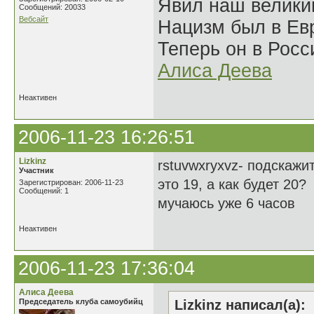
Явил наш велики
Сообщений: 20033
Вебсайт
Нацизм был в Евр
Теперь он в Росс
Алиса Деева
Неактивен
2006-11-23 16:26:51
Lizkinz
rstuvwxryxvz- подскажит
Участник
это 19, а как будет 20?
Зарегистрирован: 2006-11-23
Сообщений: 1
мучаюсь уже 6 часов
Неактивен
2006-11-23 17:36:04
Алиса Деева
Председатель клуба самоубийц
Lizkinz написал(а):