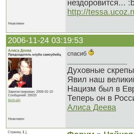
нездоровится... :
http://tessa.ucoz.r
Неактивен
2006-11-24 03:19:53
Алиса Деева
спасиб
Председатель клуба самоубийц
Духовные скрепы
Явил наш велики
Нацизм был в Евр
Зарегистрирован: 2006-02-10
Сообщений: 20033
Теперь он в Росс
Вебсайт
Алиса Деева
Неактивен
Страниц:
1
2