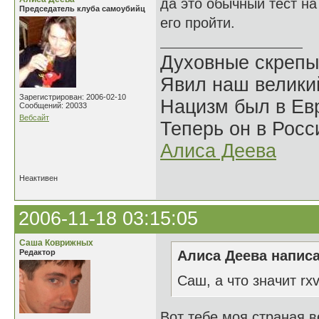
да это обычный тест на
Председатель клуба самоубийц
его пройти.
Духовные скрепы
Явил наш велики
Зарегистрирован: 2006-02-10
Нацизм был в Евр
Сообщений: 20033
Вебсайт
Теперь он в Росс
Алиса Деева
Неактивен
2006-11-18 03:15:05
Саша Коврижных
Редактор
Алиса Деева написа
Саш, а что значит rx
Вот тебе моя страная ве