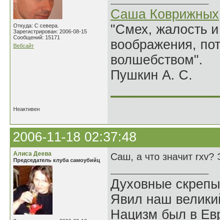
Саша Коврижных
"Смех, жалость и
Откуда: С севера.
Зарегистрирован: 2006-08-15
Сообщений: 15171
воображения, по
Вебсайт
волшебством".
Пушкин А. С.
______________
Неактивен
2006-11-18 02:37:48
Алиса Деева
Саш, а что значит rxv?
Председатель клуба самоубийц
Духовные скрепы
Явил наш велики
Нацизм был в Евр