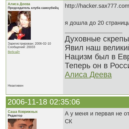
Алиса Деева
http://hacker.sax777.com
Председатель клуба самоубийц
я дошла до 20 страниц
Духовные скрепы
Зарегистрирован: 2006-02-10
Явил наш велики
Сообщений: 20033
Вебсайт
Нацизм был в Евр
Теперь он в Росс
Алиса Деева
Неактивен
2006-11-18 02:35:06
Саша Коврижных
А у меня и первая не о
Редактор
СК