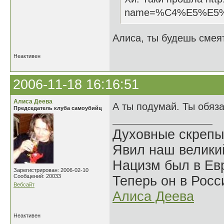
name=%C4%E5%E5
Алиса, ты будешь смеят
Неактивен
2006-11-18 16:16:51
Алиса Деева
А ты подумай. Ты обяз
Председатель клуба самоубийц
Духовные скрепы
Явил наш велики
Нацизм был в Евр
Зарегистрирован: 2006-02-10
Сообщений: 20033
Теперь он в Росс
Вебсайт
Алиса Деева
Неактивен