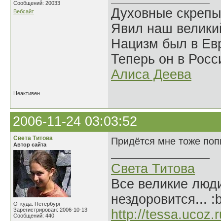
Сообщений: 20033
Духовные скрепы
Вебсайт
Явил наш велики
Нацизм был в Евр
Теперь он в Росс
Алиса Деева
Неактивен
2006-11-24 03:03:52
Света Титова
Придётся мне тоже попы
Автор сайта
Света Титова
Все великие люди
нездоровится... :
Откуда: Петербург
Зарегистрирован: 2006-10-13
http://tessa.ucoz.r
Сообщений: 440