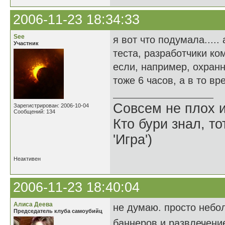
2006-11-23 18:34:33
See
я вот что подумала....
Участник
теста, разработчики ко
если, например, охранн
тоже 6 часов, а в то вре
Совсем не плох и
Зарегистрирован: 2006-10-04
Сообщений: 134
Кто бури знал, то
'Игра')
Неактивен
2006-11-23 18:40:04
Алиса Деева
не думаю. просто небо
Председатель клуба самоубийц
баннеров и развлечени