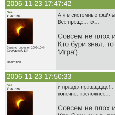
2006-11-23 17:47:42
See
А я в системные файлы 
Участник
Все проще... кх...
Совсем не плох и
Кто бури знал, то
Зарегистрирован: 2006-10-04
'Игра')
Сообщений: 134
Неактивен
2006-11-23 17:50:33
See
и правда прощщщще!... 
Участник
конечно, посложнее...
Совсем не плох и