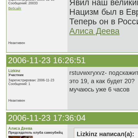
Явил наш велики
Сообщений: 20033
Вебсайт
Нацизм был в Евр
Теперь он в Росс
Алиса Деева
Неактивен
2006-11-23 16:26:51
Lizkinz
rstuvwxryxvz- подскажит
Участник
это 19, а как будет 20?
Зарегистрирован: 2006-11-23
Сообщений: 1
мучаюсь уже 6 часов
Неактивен
2006-11-23 17:36:04
Алиса Деева
Председатель клуба самоубийц
Lizkinz написал(а):