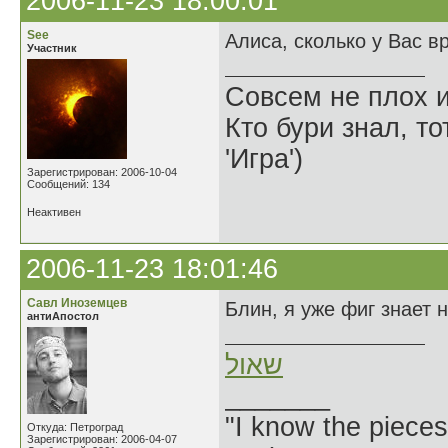
2006-11-23 18:00:01
See
Алиса, сколько у Вас в
Участник
Совсем не плох и
Кто бури знал, то
'Игра')
Зарегистрирован: 2006-10-04
Сообщений: 134
Неактивен
2006-11-23 18:01:46
Савл Иноземцев
Блин, я уже фиг знает 
антиАпостол
שאול
_______
"I know the pieces
Откуда: Петроград
Зарегистрирован: 2006-04-07