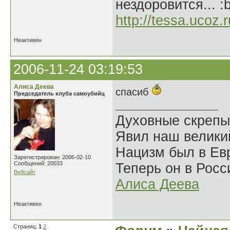
нездоровится... :
http://tessa.ucoz.r
Неактивен
2006-11-24 03:19:53
Алиса Деева
спасиб
Председатель клуба самоубийц
Духовные скрепы
Явил наш велики
Нацизм был в Евр
Зарегистрирован: 2006-02-10
Сообщений: 20033
Теперь он в Росс
Вебсайт
Алиса Деева
Неактивен
Страниц:
1
2