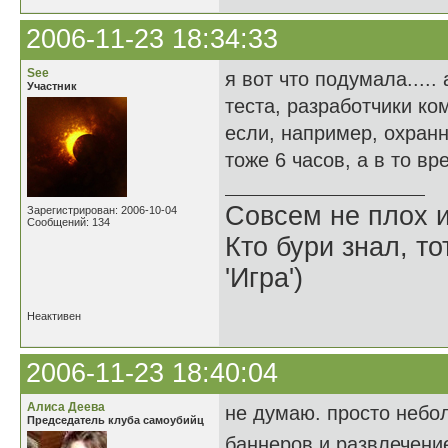
2006-11-23 18:34:33
See
я вот что подумала....
Участник
теста, разработчики ко
если, например, охранн
тоже 6 часов, а в то вре
Совсем не плох и
Зарегистрирован: 2006-10-04
Сообщений: 134
Кто бури знал, то
'Игра')
Неактивен
2006-11-23 18:40:04
Алиса Деева
не думаю. просто небо
Председатель клуба самоубийц
баннеров и развлечени