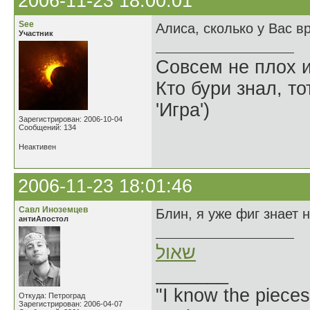
2006-11-23 18:00:01
See
Алиса, сколько у Вас в
Участник
Совсем не плох и
Кто бури знал, то
'Игра')
Зарегистрирован: 2006-10-04
Сообщений: 134
Неактивен
2006-11-23 18:01:46
Савл Иноземцев
Блин, я уже фиг знает 
антиАпостол
שאול
_______
"I know the pieces
Откуда: Петроград
Зарегистрирован: 2006-04-07