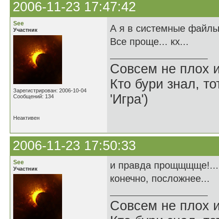
2006-11-23 17:47:42
See
А я в системные файлы 
Участник
Все проще... кх...
Совсем не плох и
Кто бури знал, то
Зарегистрирован: 2006-10-04
'Игра')
Сообщений: 134
Неактивен
2006-11-23 17:50:33
See
и правда прощщщще!... 
Участник
конечно, посложнее...
Совсем не плох и