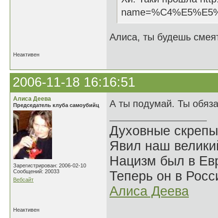
name=%C4%E5%E5
Алиса, ты будешь смеят
Неактивен
2006-11-18 16:16:51
Алиса Деева
А ты подумай. Ты обяз
Председатель клуба самоубийц
Духовные скрепы
Явил наш велики
Нацизм был в Евр
Зарегистрирован: 2006-02-10
Сообщений: 20033
Теперь он в Росс
Вебсайт
Алиса Деева
Неактивен