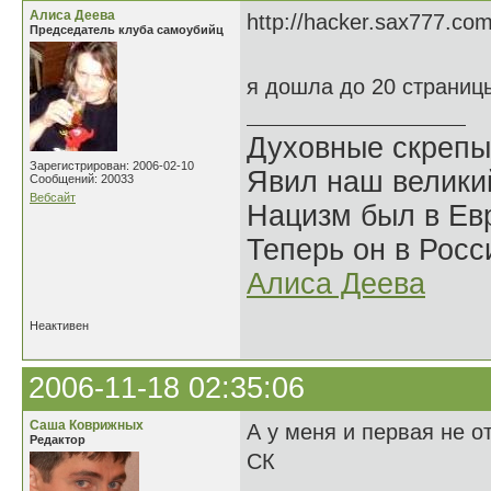
Алиса Деева
http://hacker.sax777.com
Председатель клуба самоубийц
я дошла до 20 страниц
Духовные скрепы
Зарегистрирован: 2006-02-10
Явил наш велики
Сообщений: 20033
Вебсайт
Нацизм был в Евр
Теперь он в Росс
Алиса Деева
Неактивен
2006-11-18 02:35:06
Саша Коврижных
А у меня и первая не о
Редактор
СК