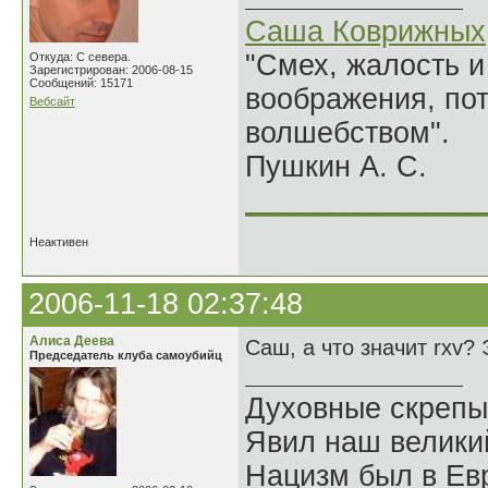
Саша Коврижных
"Смех, жалость и
Откуда: С севера.
Зарегистрирован: 2006-08-15
Сообщений: 15171
воображения, по
Вебсайт
волшебством".
Пушкин А. С.
______________
Неактивен
2006-11-18 02:37:48
Алиса Деева
Саш, а что значит rxv?
Председатель клуба самоубийц
Духовные скрепы
Явил наш велики
Нацизм был в Евр