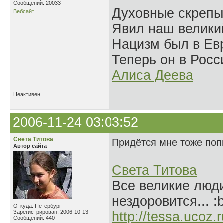
Сообщений: 20033
Духовные скрепы
Вебсайт
Явил наш велики
Нацизм был в Евр
Теперь он в Росс
Алиса Деева
Неактивен
2006-11-24 03:03:52
Света Титова
Придётся мне тоже попы
Автор сайта
Света Титова
Все великие люди
нездоровится... :
Откуда: Петербург
Зарегистрирован: 2006-10-13
http://tessa.ucoz.r
Сообщений: 440