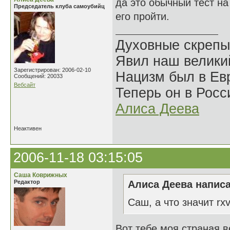
да это обычный тест на
Председатель клуба самоубийц
его пройти.
Духовные скрепы
Явил наш велики
Зарегистрирован: 2006-02-10
Нацизм был в Евр
Сообщений: 20033
Вебсайт
Теперь он в Росс
Алиса Деева
Неактивен
2006-11-18 03:15:05
Саша Коврижных
Редактор
Алиса Деева написа
Саш, а что значит rx
Вот тебе моя страная ве