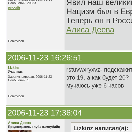
Явил наш велики
Сообщений: 20033
Вебсайт
Нацизм был в Евр
Теперь он в Росс
Алиса Деева
Неактивен
2006-11-23 16:26:51
Lizkinz
rstuvwxryxvz- подскажит
Участник
это 19, а как будет 20?
Зарегистрирован: 2006-11-23
Сообщений: 1
мучаюсь уже 6 часов
Неактивен
2006-11-23 17:36:04
Алиса Деева
Председатель клуба самоубийц
Lizkinz написал(а):