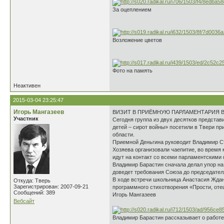
За оцеплением
Возложение цветов
Фото на память
Неактивен
2015-03-04 23:25:47
Игорь Мангазеев
ВИЗИТ В ПРИЁМНУЮ ПАРЛАМЕНТАРИЯ 
Участник
Сегодня группа из двух десятков предста
детей – сирот войны» посетили в Твери п
области.
Приемной Деньгина руководит Владимир Ст
Хозяева организовали чаепитие, во время 
идут на контакт со всеми парламентскими
Владимир Барастин сначала делал упор на
доведет требования Союза до председател
В ходе встречи школьница Анастасия Ждан
Откуда: Тверь
Зарегистрирован: 2007-09-21
программного стихотворения «Прости, оте
Сообщений: 389
Игорь Мангазеев
Вебсайт
Владимир Барастин рассказывает о работе