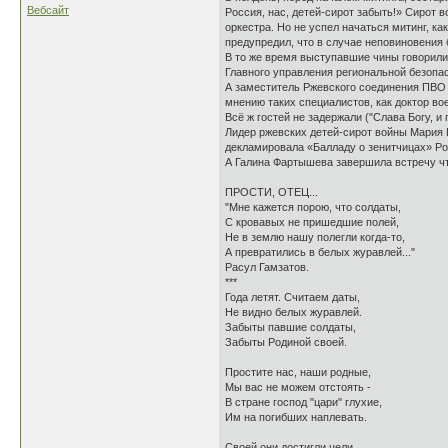
Вебсайт
Россия, нас, детей-сирот забыть!» Сирот 
оркестра. Но не успел начаться митинг, к
предупредил, что в случае неповиновения 
В то же время выступавшие чины говорили
Главного управления региональной безопа
А заместитель Ржевского соединения ПВО 
мнению таких специалистов, как доктор во
Всё ж гостей не задержали ("Слава Богу, и
Лидер ржевских детей-сирот войны Мария 
декламировала «Балладу о зенитчицах» Ро
А Галина Фартышева завершила встречу чт
ПРОСТИ, ОТЕЦ...
"Мне кажется порою, что солдаты,
С кровавых не пришедшие полей,
Не в землю нашу полегли когда-то,
А превратились в белых журавлей..."
Расул Гамзатов.
***
Года летят. Считаем даты,
Не видно белых журавлей.
Забыты павшие солдаты,
Забыты Родиной своей.
Простите нас, наши родные,
Мы вас не можем отстоять -
В стране господ "цари" глухие,
Им на погибших наплевать.
Своей они достигли цели.