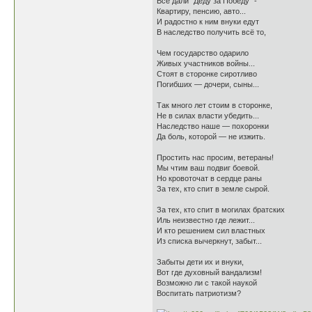
Всё дали "Деду за Победу" -
Квартиру, пенсию, авто...
И радостно к ним внуки едут
В наследство получить всё то,
Чем государство одарило
Живых участников войны...
Стоят в сторонке сиротливо
Погибших — дочери, сыны...
Так много лет стоим в сторонке,
Не в силах власти убедить...
Наследство наше — похоронки
Да боль, которой — не изжить.
Простить нас просим, ветераны!
Мы чтим ваш подвиг боевой.
Но кровоточат в сердце раны
За тех, кто спит в земле сырой.
За тех, кто спит в могилах братских
Иль неизвестно где лежит...
И кто решением сил властных
Из списка вычеркнут, забыт...
Забыты дети их и внуки,
Вот где духовный вандализм!
Возможно ли с такой наукой
Воспитать патриотизм?