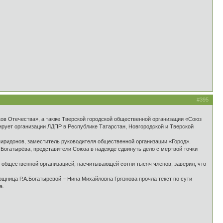
#395
ов Отечества», а также Тверской городской общественной организации «Союз
рует организации ЛДПР в Республике Татарстан, Новгородской и Тверской
иридонов, заместитель руководителя общественной организации «Город».
 Богатырёва, представители Союза в надежде сдвинуть дело с мертвой точки
 общественной организацией, насчитывающей сотни тысяч членов, заверил, что
щница Р.А.Богатыревой – Нина Михайловна Грязнова прочла текст по сути
а.