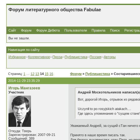
Форум литературного общества Fabulae
Сайт
Форум
Форум Дебюта
Пользователи
Правила
Поиск
Регистра
Вы не зашли.
Навигация по сайту
Избранное
--
Коллективное
--
Проза
--
Публицистика
--
Поэзия
--
Авторы
Страниц:
1
…
12
13
14
15
16
Форум
»
Публицистика
» Состарившиеся
2014-11-29 23:35:29
Игорь Мангазеев
Участник
Андрей Москотельников написал(а
Вот, дорогой Игорь, отрывок из рядово
Uczynił to po rosyjskich atakach....
Где здесь упоминание о "сущем стане
Уважаемый Андрей, за сущий сТан ничего н
Откуда: Тверь
Зарегистрирован: 2007-09-21
Принято в наше время писать так.
Сообщений: 389
Для белого духовенства: отец Петр, но пр