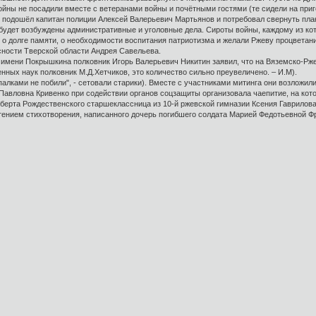
войны не посадили вместе с ветеранами войны и почётными гостями (те сидели на при
ак подошёл капитан полиции Алексей Валерьевич Мартьянов и потребовал свернуть плак
будет возбуждены административные и уголовные дела. Сироты войны, каждому из кот
 о долге памяти, о необходимости воспитания патриотизма и желали Ржеву процветан
сности Тверской области Андрея Савельева.
имени Покрышкина полковник Игорь Валерьевич Никитин заявил, что на Вяземско-Рж
енных наук полковник М.Д.Хетчиков, это количество сильно преувеличено. – И.М).
 палками не побили", - сетовали старики). Вместе с участниками митинга они возложи
Павловна Кривенко при содействии органов соцзащиты организовала чаепитие, на кот
берта Рождественского старшеклассница из 10-й ржевской гимназии Ксения Гаврилова
ением стихотворения, написанного дочерь погибшего солдата Марией Федотьевной Фр