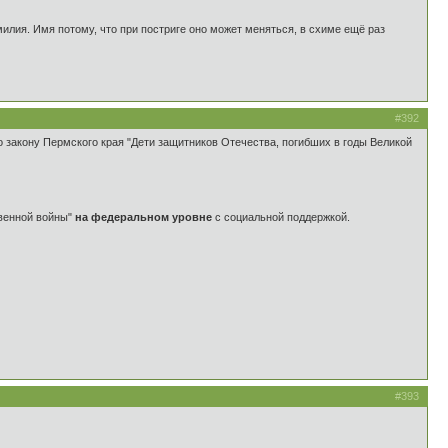
амилия. Имя потому, что при постриге оно может меняться, в схиме ещё раз
#392
 закону Пермского края "Дети защитников Отечества, погибших в годы Великой
твенной войны"
на федеральном уровне
с социальной поддержкой.
#393