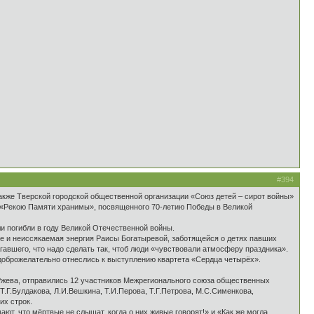
#394
акже Тверской городской общественной организации «Союз детей – сирот войны»
а «Рекою Памяти хранимы», посвященного 70-летию Победы в Великой
и погибли в году Великой Отечественной войны.
ие и неиссякаемая энергия Раисы Богатыревой, заботящейся о детях павших
авшего, что надо сделать так, чтоб люди «чувствовали атмосферу праздника».
доброжелательно отнеслись к выступлению квартета «Сердца четырёх».
 Ржева, отправились 12 участников Межрегионального союза общественных
.Г.Булдакова, Л.И.Вешкина, Т.И.Перова, Т.Г.Петрова, М.С.Сименкова,
их строк.
т, что мёртвые не слышат, когда о них живые говорят!» и «Как же могла,