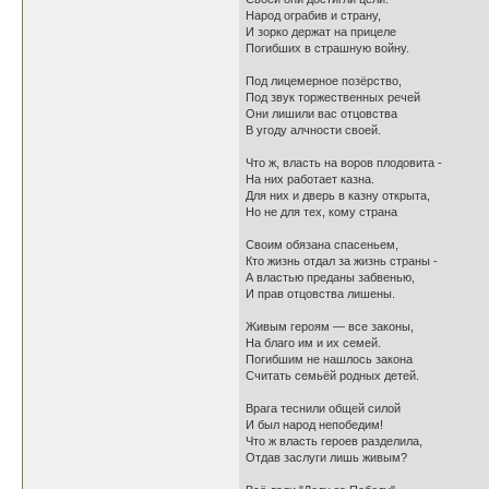
Народ ограбив и страну,
И зорко держат на прицеле
Погибших в страшную войну.
Под лицемерное позёрство,
Под звук торжественных речей
Они лишили вас отцовства
В угоду алчности своей.
Что ж, власть на воров плодовита -
На них работает казна.
Для них и дверь в казну открыта,
Но не для тех, кому страна
Своим обязана спасеньем,
Кто жизнь отдал за жизнь страны -
А властью преданы забвенью,
И прав отцовства лишены.
Живым героям — все законы,
На благо им и их семей.
Погибшим не нашлось закона
Считать семьёй родных детей.
Врага теснили общей силой
И был народ непобедим!
Что ж власть героев разделила,
Отдав заслуги лишь живым?