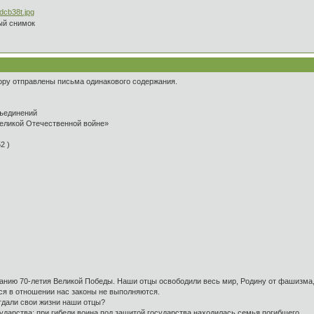
ый снимок
ору отправлены письма одинакового содержания.
ъединений
Великой Отечественной войне»
52 )
ванию 70-летия Великой Победы. Наши отцы освободили весь мир, Родину от фашизма,
я в отношении нас законы не выполняются.
тдали свои жизни наши отцы?
ударства; при гибели воина под защитой государства находилась семья погибшего.