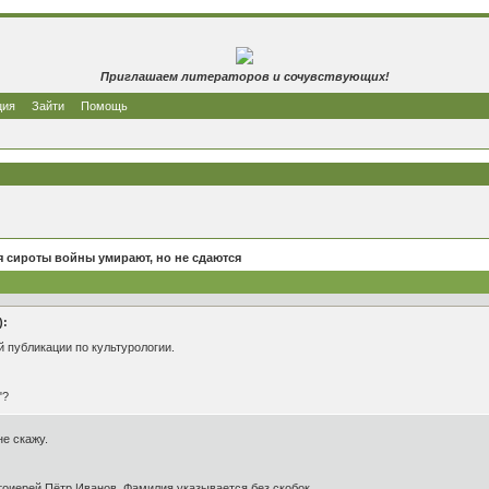
Приглашаем литераторов и сочувствующих!
ция
Зайти
Помощь
 сироты войны умирают, но не сдаются
):
й публикации по культурологии.
"?
е скажу.
отоиерей Пётр Иванов. Фамилия указывается без скобок.