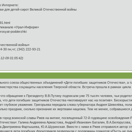
в Интернете:
жки для детей-сирот Великой Отечественной войны
91.html
елеканале «Урал-Информ»
-prosyat-podderzhki
ечественной войны»
24-30 пн,чт; (342) 222-93-21
2-09 01:05:42)
льного союза общественных объединений «Дети погибших защитников Отечества», а т
инистерства соцзащиты населения Тверской области. Встреча прошла в рамках цикл
что обращение к Президенту В.В.Путину подписали уже 75 тысяч человек, чьи родител
, что дети погибших защитников Отечества «мотивируют нас на позитив». Бескорыст
т глубокое уважение. Григорьева передала слова губернатора Андрея Шевелёва, полаг
лько праздник, сколько признание их жертвами нацизма. Тем не менее, собравшиеся 
ь в город воинской славы Ржев на митинг, посвященный 72-й годовщине освобождения
ечества»: Галина Андреевна Армастова, Андрей Иванович Баталин, В.А.Белорусова, Т
на Дмитриевна Фартышева, Ю.А.Шуринская. Вместе с ними в Ржев отправился автор эт
ившиеся дети погибших фронтовиков развернули с полдюжины плакатов:«Пусть не думаю