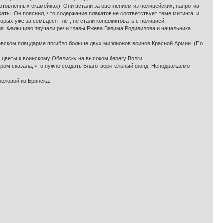
готовленных скамейках). Они встали за оцеплением из полицейских, напротив
аты. Он пояснил, что содержание плакатов не соответствует теме митинга, и
орых уже за семьдесят лет, не стали конфликтовать с полицией.
ия. Фальшиво звучали речи главы Ржева Вадима Родивилова и начальника
евском плацдарме погибло больше двух миллионов воинов Красной Армии. (По
ли цветы к воинскому Обелиску на высоком берегу Волги.
ором сказала, что нужно создать Благотворительный фонд. Неподражаемо
.
оловой из Брянска: