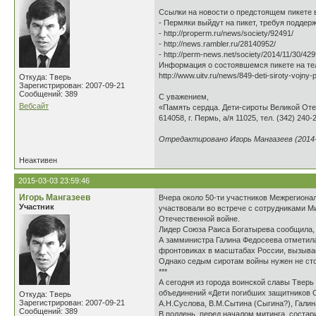
Ссылки на новости о предстоящем пикете 
- Пермяки выйдут на пикет, требуя поддер
- http://properm.ru/news/society/92491/
- http://news.rambler.ru/28140952/
- http://perm-news.net/society/2014/11/30/429
Информация о состоявшемся пикете на т
http://www.uitv.ru/news/849-deti-siroty-vojny
Откуда: Тверь
Зарегистрирован: 2007-09-21
Сообщений: 389
С уважением,
Вебсайт
«Память сердца. Дети-сироты Великой От
614058, г. Пермь, а/я 11025, тел. (342) 240-
Отредактировано Игорь Мангазеев (2014-1
Неактивен
2015-03-03 23:59:46
Игорь Мангазеев
Вчера около 50-ти участников Межрегиона
Участник
участвовали во встрече с сотрудниками М
Отечественной войне.
Лидер Союза Раиса Богатырева сообщила, 
А замминистра Галина Федосеева отметила
фронтовиках в масштабах России, вызывае
Однако седым сиротам войны нужен не сто
***
А сегодня из города воинской славы Твер
объединений «Дети погибших защитников От
Откуда: Тверь
Зарегистрирован: 2007-09-21
А.Н.Суслова, В.М.Сытина (Сыгина?), Гали
Сообщений: 389
В полдень, перед началом митинга, состар