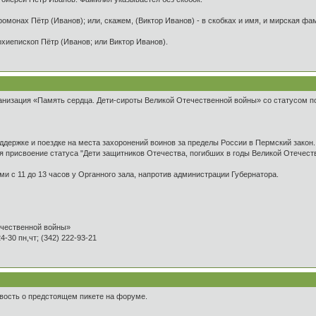
ромонах Пётр (Иванов); или, скажем, (Виктор Иванов) - в скобках и имя, и мирская ф
рхиепископ Пётр (Иванов; или Виктор Иванов).
низация «Память сердца. Дети-сироты Великой Отечественной войны» со статусом по
ддержке и поездке на места захоронений воинов за пределы России в Пермский закон.
я присвоение статуса "Дети защитников Отечества, погибших в годы Великой Отечес
ми с 11 до 13 часов у Органного зала, напротив администрации Губернатора.
ечественной войны»
24-30 пн,чт; (342) 222-93-21
вость о предстоящем пикете на форуме.