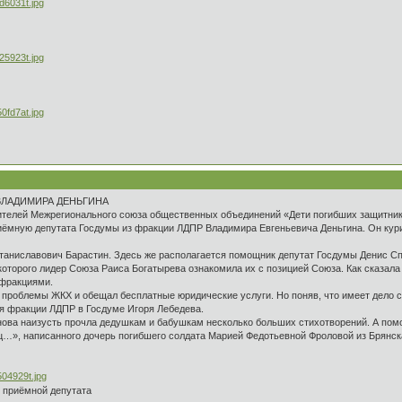
ВЛАДИМИРА ДЕНЬГИНА
вителей Межрегионального союза общественных объединений «Дети погибших защитник
риёмную депутата Госдумы из фракции ЛДПР Владимира Евгеньевича Деньгина. Он кури
аниславович Барастин. Здесь же располагается помощник депутат Госдумы Денис Сп
которого лидер Союза Раиса Богатырева ознакомила их с позицией Союза. Как сказала
 фракциями.
 проблемы ЖКХ и обещал бесплатные юридические услуги. Но поняв, что имеет дело с
я фракции ЛДПР в Госдуме Игоря Лебедева.
ова наизусть прочла дедушкам и бабушкам несколько больших стихотворений. А помо
ц…», написанного дочерь погибшего солдата Марией Федотьевной Фроловой из Брянск
 приёмной депутата