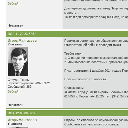
Вебсайт
Для черного духовенства: отец Пётр, но ие
меняется.
То же и для архиереев: владыка Пётр, но а
Неактивен
2014-11-29 23:37:54
Игорь Мангазеев
Пермская региональная общественная орга
Участник
Отечественной войны" проводит пикет.
Требования:
1. О введении поправок о материальной по
2. Инициирование властями Пермского кра
Пикет состоится 1 декабря 2014 года в Пер
Просим разместить новость.
Откуда: Тверь
Зарегистрирован: 2007-09-21
Сообщений: 389
С уважением,
Вебсайт
«Память сердца. Дети-сироты Великой От
614058, г. Пермь, а/я 11025, тел. (342) 240-
Неактивен
2014-12-08 00:06:09
Игорь Мангазеев
Огромное спасибо
за опубликованную но
Участник
Сообщаем вам, что пикет состоялся.