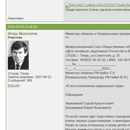
Представители Союза сделали коллективн
Неактивен
2015-03-05 21:48:09
Игорь Мангазеев
Министру обороны и Генеральному прокур
Участник
***
Межрегиональный Союз Общественных об
«Дети погибших защитников Отечества в 
170100, г. Тверь, ул.Советская, д. 15.
тел.факс 8(4822) 34-15-16; ( 8961 141-06-
____№_______________________
«____»_______________2015 г.
Министру обороны РФ Шойгу С.К.
Откуда: Тверь
Зарегистрирован: 2007-09-21
[Генеральному Прокурору РФ Чайке Ю.Я.]
Сообщений: 389
Вебсайт
«О восстановлении нарушенных прав».
Обращение
Уважаемый Сергей Кужугетович!
[Уважаемый Юрий Яковлевич!]
По всей стране идет подготовка к праздно
влачат жалкое существование, а имеющиес
Разве за такое отношение к своим детям о
Веками армия находилась под защитой гос