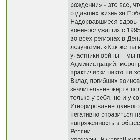
рождении» - это все, ч
отдавших жизнь за По
Надорвавшиеся вдовы у
военнослужащих с 1995
во всех регионах в Ден
лозунгами: «Как же ты 
участники войны – мы 
Администраций, меропр
практически никто не х
Вклад погибших воинов
значительнее жертв по
только у себя, но и у с
Игнорирование данного 
негативно отразиться н
напряженность в общест
России.
Уважаемый Сергей Кужу