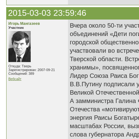
2015-03-03 23:59:46
Игорь Мангазеев
Вчера около 50-ти уча
Участник
объединений «Дети пог
городской общественно
участвовали во встреч
Тверской области. Вст
хранимы», посвященног
Откуда: Тверь
Зарегистрирован: 2007-09-21
Сообщений: 389
Лидер Союза Раиса Бог
Вебсайт
В.В.Путину подписали у
Великой Отечественной
А замминистра Галина 
Отечества «мотивируют
энергия Раисы Богатыр
масштабах России, выз
слова губернатора Андр