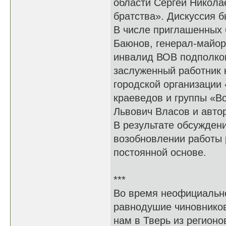
области Сергей Никола
братства». Дискуссия б
В числе приглашенных
Баюнов, генерал-майор 
инвалид ВОВ подполков
заслуженный работник 
городской организации
краеведов и группы «В
Львович Власов и авто
В результате обсужден
возобновлении работы 
постоянной основе.
***
Во время неофициально
равнодушие чиновников
нам в Тверь из регионо