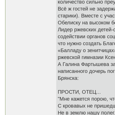
количество сильно преу
Всё ж гостей не задерж
старики). Вместе с уча
Обелиску на высоком б
Лидер ржевских детей-
содействии органов соц
что нужно создать Бла
«Балладу о зенитчицах
ржевской гимназии Ксе
А Галина Фартышева за
написанного дочерь по
Брянска:
ПРОСТИ, ОТЕЦ...
"Мне кажется порою, чт
С кровавых не пришед
Не в землю нашу полегл