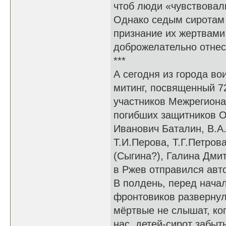
чтоб люди «чувствовал
Однако седым сиротам 
признание их жертвами
доброжелательно отнес
***
А сегодня из города во
митинг, посвященный 7
участников Межрегиона
погибших защитников О
Иванович Баталин, В.А.
Т.И.Перова, Т.Г.Петров
(Сыгина?), Галина Дми
в Ржев отправился авто
В полдень, перед нача
фронтовиков развернул
мёртвые не слышат, ког
нас, детей-сирот забыт