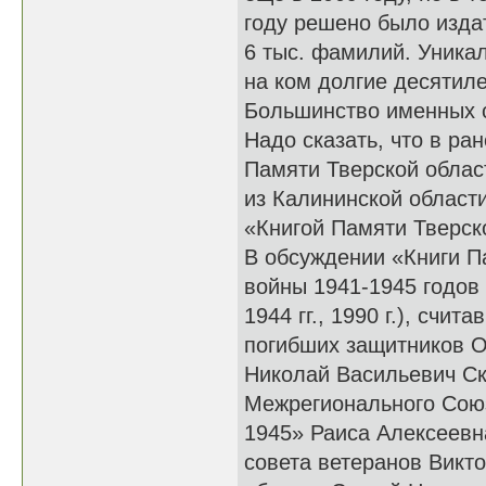
году решено было издат
6 тыс. фамилий. Уникал
на ком долгие десятил
Большинство именных ст
Надо сказать, что в р
Памяти Тверской облас
из Калининской област
«Книгой Памяти Тверско
В обсуждении «Книги П
войны 1941-1945 годов 
1944 гг., 1990 г.), сч
погибших защитников О
Николай Васильевич Ск
Межрегионального Союз
1945» Раиса Алексеевн
совета ветеранов Викт