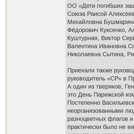
ОО «Дети погибших защ
Союза Раисой Алексеев
Михайловна Бушмарина
Фёдорович Куксенко, А
Куштурная, Виктор Сер
Валентина Ивановна С
Николаевна Сытина, Ри
Приехали также руково
руководитель «СР» в 
А один из тверяков, Ге
это День Парижской ко
Постепенно Васильевск
неорганизованными люд
разноцветных флагов и
практически было не ви