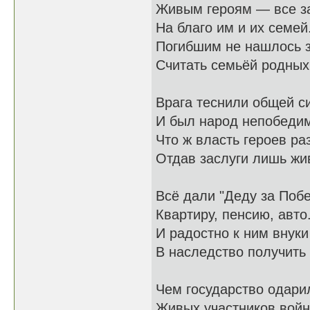
Живым героям — все з
На благо им и их семей
Погибшим не нашлось 
Считать семьёй родных
Врага теснили общей с
И был народ непобеди
Что ж власть героев ра
Отдав заслуги лишь ж
Всё дали "Деду за Побе
Квартиру, пенсию, авто.
И радостно к ним внуки
В наследство получить 
Чем государство одари
Живых участников войн