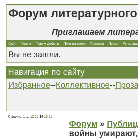
Форум литературного
Приглашаем литер
Сайт
Форум
Форум Дебюта
Пользователи
Правила
Поиск
Регистра
Вы не зашли.
Навигация по сайту
Избранное
--
Коллективное
--
Проз
Страниц:
1
…
12
13
14
15
16
Форум
»
Публиц
войны умирают,