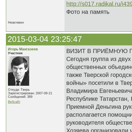
Фото на память
Неактивен
2015-03-04 23:25:47
Игорь Мангазеев
ВИЗИТ В ПРИЁМНУЮ 
Участник
Сегодня группа из дву
общественных объедине
также Тверской городс
войны» посетили в Тве
Владимира Евгеньевича
Откуда: Тверь
Зарегистрирован: 2007-09-21
Сообщений: 389
Республике Татарстан, 
Вебсайт
Приемной Деньгина рук
располагается помощни
руководителя обществе
Хозяева организовали 