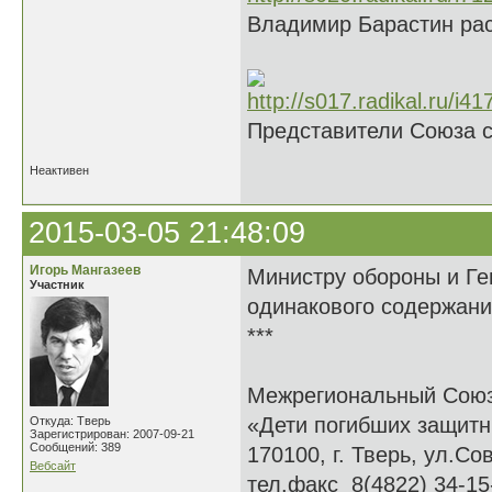
Владимир Барастин рас
Представители Союза 
Неактивен
2015-03-05 21:48:09
Игорь Мангазеев
Министру обороны и Ге
Участник
одинакового содержани
***
Межрегиональный Сою
«Дети погибших защитн
Откуда: Тверь
Зарегистрирован: 2007-09-21
Сообщений: 389
170100, г. Тверь, ул.Сов
Вебсайт
тел.факс 8(4822) 34-15