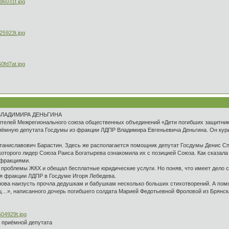
ВЛАДИМИРА ДЕНЬГИНА
вителей Межрегионального союза общественных объединений «Дети погибших защитник
риёмную депутата Госдумы из фракции ЛДПР Владимира Евгеньевича Деньгина. Он кури
аниславович Барастин. Здесь же располагается помощник депутат Госдумы Денис Сп
которого лидер Союза Раиса Богатырева ознакомила их с позицией Союза. Как сказала
 фракциями.
 проблемы ЖКХ и обещал бесплатные юридические услуги. Но поняв, что имеет дело с
я фракции ЛДПР в Госдуме Игоря Лебедева.
ова наизусть прочла дедушкам и бабушкам несколько больших стихотворений. А помо
ц…», написанного дочерь погибшего солдата Марией Федотьевной Фроловой из Брянск
 приёмной депутата