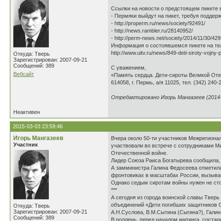
Ссылки на новости о предстоящем пикете 
- Пермяки выйдут на пикет, требуя поддер
- http://properm.ru/news/society/92491/
- http://news.rambler.ru/28140952/
- http://perm-news.net/society/2014/11/30/429
Информация о состоявшемся пикете на т
http://www.uitv.ru/news/849-deti-siroty-vojny
Откуда: Тверь
Зарегистрирован: 2007-09-21
Сообщений: 389
С уважением,
Вебсайт
«Память сердца. Дети-сироты Великой От
614058, г. Пермь, а/я 11025, тел. (342) 240-
Отредактировано Игорь Мангазеев (2014-1
Неактивен
2015-03-03 23:59:46
Игорь Мангазеев
Вчера около 50-ти участников Межрегиона
Участник
участвовали во встрече с сотрудниками М
Отечественной войне.
Лидер Союза Раиса Богатырева сообщила, 
А замминистра Галина Федосеева отметила
фронтовиках в масштабах России, вызывае
Однако седым сиротам войны нужен не сто
***
А сегодня из города воинской славы Твер
объединений «Дети погибших защитников От
Откуда: Тверь
Зарегистрирован: 2007-09-21
А.Н.Суслова, В.М.Сытина (Сыгина?), Гали
Сообщений: 389
В полдень, перед началом митинга, состар