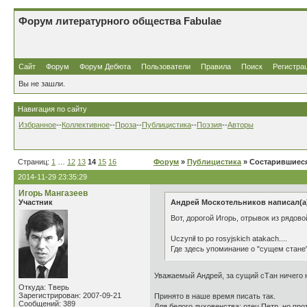
Форум литературного общества Fabulae
Сайт
Форум
Форум Дебюта
Пользователи
Правила
Поиск
Регистра
Вы не зашли.
Навигация по сайту
Избранное
--
Коллективное
--
Проза
--
Публицистика
--
Поэзия
--
Авторы
Страниц:
1
…
12
13
14
15
16
Форум
»
Публицистика
» Состарившиеся
2014-11-29 23:35:29
Игорь Мангазеев
Участник
Андрей Москотельников написал(а
Вот, дорогой Игорь, отрывок из рядово
Uczynił to po rosyjskich atakach....
Где здесь упоминание о "сущем стане
Уважаемый Андрей, за сущий сТан ничего н
Откуда: Тверь
Зарегистрирован: 2007-09-21
Принято в наше время писать так.
Сообщений: 389
Для белого духовенства: отец Петр, но пр