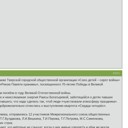
#394
акже Тверской городской общественной организации «Союз детей – сирот войны»
а «Рекою Памяти хранимы», посвященного 70-летию Победы в Великой
и погибли в году Великой Отечественной войны.
ие и неиссякаемая энергия Раисы Богатыревой, заботящейся о детях павших
авшего, что надо сделать так, чтоб люди «чувствовали атмосферу праздника».
доброжелательно отнеслись к выступлению квартета «Сердца четырёх».
 Ржева, отправились 12 участников Межрегионального союза общественных
.Г.Булдакова, Л.И.Вешкина, Т.И.Перова, Т.Г.Петрова, М.С.Сименкова,
их строк.
т, что мёртвые не слышат, когда о них живые говорят!» и «Как же могла,