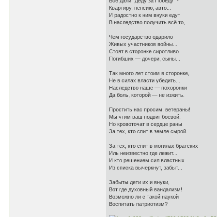
Всё дали "Деду за Победу" -
Квартиру, пенсию, авто...
И радостно к ним внуки едут
В наследство получить всё то,
Чем государство одарило
Живых участников войны...
Стоят в сторонке сиротливо
Погибших — дочери, сыны...
Так много лет стоим в сторонке,
Не в силах власти убедить...
Наследство наше — похоронки
Да боль, которой — не изжить.
Простить нас просим, ветераны!
Мы чтим ваш подвиг боевой.
Но кровоточат в сердце раны
За тех, кто спит в земле сырой.
За тех, кто спит в могилах братских
Иль неизвестно где лежит...
И кто решением сил властных
Из списка вычеркнут, забыт...
Забыты дети их и внуки,
Вот где духовный вандализм!
Возможно ли с такой наукой
Воспитать патриотизм?