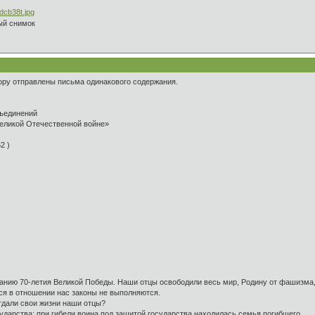
ый снимок
ору отправлены письма одинакового содержания.
ъединений
Великой Отечественной войне»
52 )
ванию 70-летия Великой Победы. Наши отцы освободили весь мир, Родину от фашизма,
я в отношении нас законы не выполняются.
тдали свои жизни наши отцы?
ударства; при гибели воина под защитой государства находилась семья погибшего.