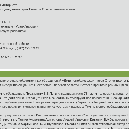
в Интернете:
жки для детей-сирот Великой Отечественной войны
91.html
елеканале «Урал-Информ»
-prosyat-podderzhki
ечественной войны»
24-30 пн,чт; (342) 222-93-21
2-09 01:05:42)
льного союза общественных объединений «Дети погибших защитников Отечества», а т
инистерства соцзащиты населения Тверской области. Встреча прошла в рамках цикл
что обращение к Президенту В.В.Путину подписали уже 75 тысяч человек, чьи родител
, что дети погибших защитников Отечества «мотивируют нас на позитив». Бескорыст
т глубокое уважение. Григорьева передала слова губернатора Андрея Шевелёва, полаг
лько праздник, сколько признание их жертвами нацизма. Тем не менее, собравшиеся 
ь в город воинской славы Ржев на митинг, посвященный 72-й годовщине освобождения
ечества»: Галина Андреевна Армастова, Андрей Иванович Баталин, В.А.Белорусова, Т
на Дмитриевна Фартышева, Ю.А.Шуринская. Вместе с ними в Ржев отправился автор эт
ившиеся дети погибших фронтовиков развернули с полдюжины плакатов:«Пусть не думаю