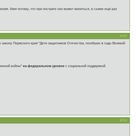
амилия. Имя потому, что при постриге оно может меняться, в схиме ещё раз
#392
 закону Пермского края "Дети защитников Отечества, погибших в годы Великой
твенной войны"
на федеральном уровне
с социальной поддержкой.
#393