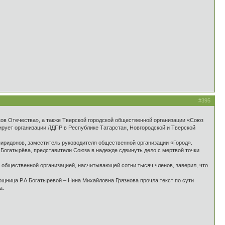
#395
ов Отечества», а также Тверской городской общественной организации «Союз
рует организации ЛДПР в Республике Татарстан, Новгородской и Тверской
иридонов, заместитель руководителя общественной организации «Город».
 Богатырёва, представители Союза в надежде сдвинуть дело с мертвой точки
 общественной организацией, насчитывающей сотни тысяч членов, заверил, что
щница Р.А.Богатыревой – Нина Михайловна Грязнова прочла текст по сути
а.