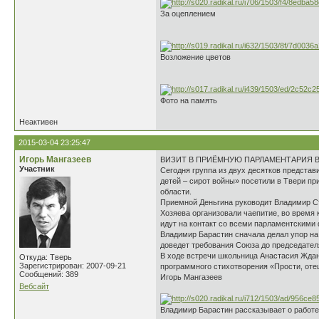
За оцеплением
Возложение цветов
Фото на память
Неактивен
2015-03-04 23:25:47
Игорь Мангазеев
ВИЗИТ В ПРИЁМНУЮ ПАРЛАМЕНТАРИЯ 
Участник
Сегодня группа из двух десятков предста
детей – сирот войны» посетили в Твери п
области.
Приемной Деньгина руководит Владимир Ст
Хозяева организовали чаепитие, во время 
идут на контакт со всеми парламентскими
Владимир Барастин сначала делал упор на
доведет требования Союза до председател
В ходе встречи школьница Анастасия Ждан
Откуда: Тверь
Зарегистрирован: 2007-09-21
программного стихотворения «Прости, оте
Сообщений: 389
Игорь Мангазеев
Вебсайт
Владимир Барастин рассказывает о работе