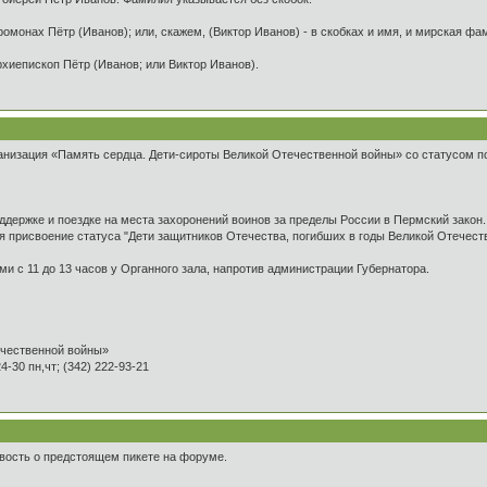
ромонах Пётр (Иванов); или, скажем, (Виктор Иванов) - в скобках и имя, и мирская ф
рхиепископ Пётр (Иванов; или Виктор Иванов).
низация «Память сердца. Дети-сироты Великой Отечественной войны» со статусом по
ддержке и поездке на места захоронений воинов за пределы России в Пермский закон.
я присвоение статуса "Дети защитников Отечества, погибших в годы Великой Отечес
ми с 11 до 13 часов у Органного зала, напротив администрации Губернатора.
ечественной войны»
24-30 пн,чт; (342) 222-93-21
вость о предстоящем пикете на форуме.