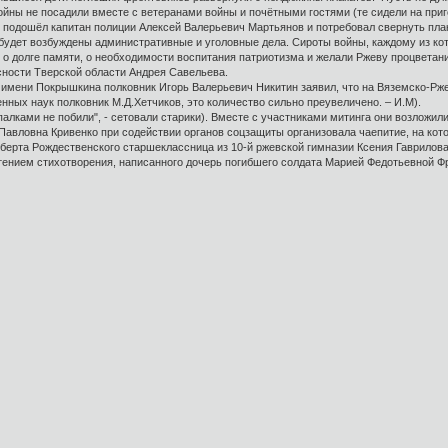
войны не посадили вместе с ветеранами войны и почётными гостями (те сидели на при
ак подошёл капитан полиции Алексей Валерьевич Мартьянов и потребовал свернуть плак
будет возбуждены административные и уголовные дела. Сироты войны, каждому из кот
 о долге памяти, о необходимости воспитания патриотизма и желали Ржеву процветан
сности Тверской области Андрея Савельева.
имени Покрышкина полковник Игорь Валерьевич Никитин заявил, что на Вяземско-Рж
енных наук полковник М.Д.Хетчиков, это количество сильно преувеличено. – И.М).
 палками не побили", - сетовали старики). Вместе с участниками митинга они возложи
Павловна Кривенко при содействии органов соцзащиты организовала чаепитие, на кот
берта Рождественского старшеклассница из 10-й ржевской гимназии Ксения Гаврилова
ением стихотворения, написанного дочерь погибшего солдата Марией Федотьевной Фр