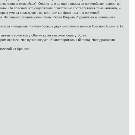
готовленных скамейках). Они встали за оцеплением из полицейских, напротив
аты. Он пояснил, что содержание плакатов не соответствует теме митинга, и
орых уже за семьдесят лет, не стали конфликтовать с полицией.
ия. Фальшиво звучали речи главы Ржева Вадима Родивилова и начальника
евском плацдарме погибло больше двух миллионов воинов Красной Армии. (По
ли цветы к воинскому Обелиску на высоком берегу Волги.
ором сказала, что нужно создать Благотворительный фонд. Неподражаемо
.
оловой из Брянска: