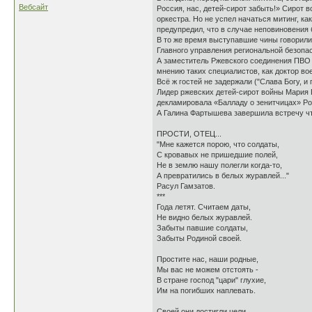
Вебсайт
Россия, нас, детей-сирот забыть!» Сирот 
оркестра. Но не успел начаться митинг, к
предупредил, что в случае неповиновения 
В то же время выступавшие чины говорили
Главного управления региональной безопа
А заместитель Ржевского соединения ПВО 
мнению таких специалистов, как доктор во
Всё ж гостей не задержали ("Слава Богу, и
Лидер ржевских детей-сирот войны Мария 
декламировала «Балладу о зенитчицах» Ро
А Галина Фартышева завершила встречу чт
ПРОСТИ, ОТЕЦ...
"Мне кажется порою, что солдаты,
С кровавых не пришедшие полей,
Не в землю нашу полегли когда-то,
А превратились в белых журавлей..."
Расул Гамзатов.
***
Года летят. Считаем даты,
Не видно белых журавлей.
Забыты павшие солдаты,
Забыты Родиной своей.
Простите нас, наши родные,
Мы вас не можем отстоять -
В стране господ "цари" глухие,
Им на погибших наплевать.
Своей они достигли цели.