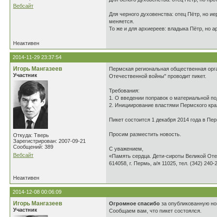
Вебсайт
Для черного духовенства: отец Пётр, но ие
меняется.
То же и для архиереев: владыка Пётр, но а
Неактивен
2014-11-29 23:37:54
Игорь Мангазеев
Пермская региональная общественная орга
Участник
Отечественной войны" проводит пикет.
Требования:
1. О введении поправок о материальной по
2. Инициирование властями Пермского кра
Пикет состоится 1 декабря 2014 года в Пер
Просим разместить новость.
Откуда: Тверь
Зарегистрирован: 2007-09-21
Сообщений: 389
С уважением,
Вебсайт
«Память сердца. Дети-сироты Великой От
614058, г. Пермь, а/я 11025, тел. (342) 240-
Неактивен
2014-12-08 00:06:09
Игорь Мангазеев
Огромное спасибо
за опубликованную но
Участник
Сообщаем вам, что пикет состоялся.