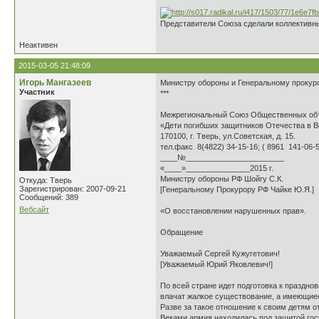
Представители Союза сделали коллективн
Неактивен
2015-03-05 21:48:09
Игорь Мангазеев
Министру обороны и Генеральному прокур
Участник
***
Межрегиональный Союз Общественных об
«Дети погибших защитников Отечества в 
170100, г. Тверь, ул.Советская, д. 15.
тел.факс 8(4822) 34-15-16; ( 8961 141-06-
____№_______________________
«____»_______________2015 г.
Министру обороны РФ Шойгу С.К.
Откуда: Тверь
Зарегистрирован: 2007-09-21
[Генеральному Прокурору РФ Чайке Ю.Я.]
Сообщений: 389
Вебсайт
«О восстановлении нарушенных прав».
Обращение
Уважаемый Сергей Кужугетович!
[Уважаемый Юрий Яковлевич!]
По всей стране идет подготовка к праздно
влачат жалкое существование, а имеющиес
Разве за такое отношение к своим детям о
Веками армия находилась под защитой гос