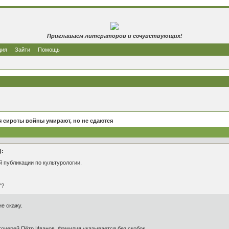
Приглашаем литераторов и сочувствующих!
ция
Зайти
Помощь
 сироты войны умирают, но не сдаются
):
й публикации по культурологии.
"?
е скажу.
отоиерей Пётр Иванов. Фамилия указывается без скобок.