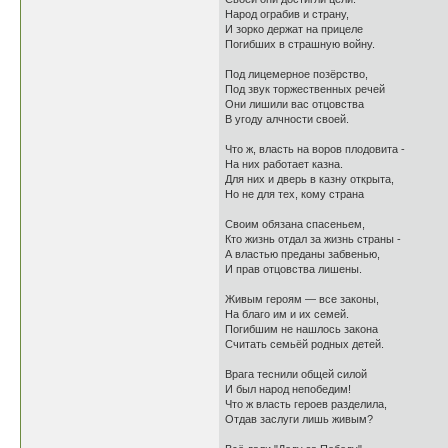
Народ ограбив и страну,
И зорко держат на прицеле
Погибших в страшную войну.
Под лицемерное позёрство,
Под звук торжественных речей
Они лишили вас отцовства
В угоду алчности своей.
Что ж, власть на воров плодовита -
На них работает казна.
Для них и дверь в казну открыта,
Но не для тех, кому страна
Своим обязана спасеньем,
Кто жизнь отдал за жизнь страны -
А властью преданы забвенью,
И прав отцовства лишены.
Живым героям — все законы,
На благо им и их семей.
Погибшим не нашлось закона
Считать семьёй родных детей.
Врага теснили общей силой
И был народ непобедим!
Что ж власть героев разделила,
Отдав заслуги лишь живым?