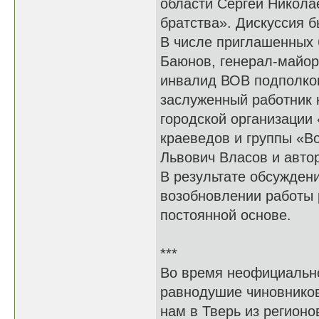
области Сергей Никола
братства». Дискуссия б
В числе приглашенных
Баюнов, генерал-майор 
инвалид ВОВ подполков
заслуженный работник 
городской организации
краеведов и группы «В
Львович Власов и авто
В результате обсужден
возобновлении работы 
постоянной основе.
***
Во время неофициально
равнодушие чиновников
нам в Тверь из регионо