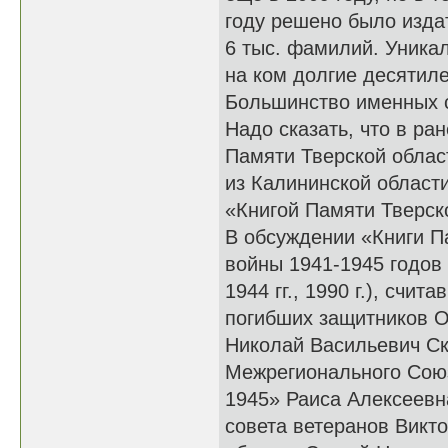
году решено было издат
6 тыс. фамилий. Уникал
на ком долгие десятил
Большинство именных ст
Надо сказать, что в р
Памяти Тверской облас
из Калининской област
«Книгой Памяти Тверско
В обсуждении «Книги П
войны 1941-1945 годов 
1944 гг., 1990 г.), сч
погибших защитников О
Николай Васильевич Ск
Межрегионального Союз
1945» Раиса Алексеевн
совета ветеранов Викт