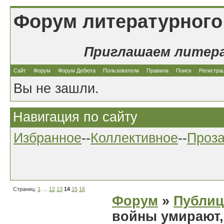
Форум литературного
Приглашаем литер
Сайт
Форум
Форум Дебюта
Пользователи
Правила
Поиск
Регистра
Вы не зашли.
Навигация по сайту
Избранное
--
Коллективное
--
Проз
Страниц:
1
…
12
13
14
15
16
Форум
»
Публиц
войны умирают,