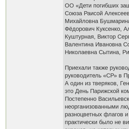
ОО «Дети погибших защ
Союза Раисой Алексеев
Михайловна Бушмарина
Фёдорович Куксенко, А
Куштурная, Виктор Сер
Валентина Ивановна С
Николаевна Сытина, Ри
Приехали также руково
руководитель «СР» в 
А один из тверяков, Ге
это День Парижской ко
Постепенно Васильевск
неорганизованными люд
разноцветных флагов и
практически было не ви