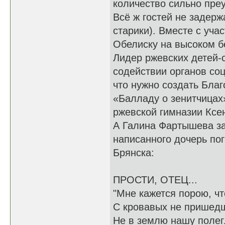
количество сильно преу
Всё ж гостей не задерж
старики). Вместе с уча
Обелиску на высоком б
Лидер ржевских детей-
содействии органов соц
что нужно создать Бла
«Балладу о зенитчицах
ржевской гимназии Ксе
А Галина Фартышева за
написанного дочерь по
Брянска:
ПРОСТИ, ОТЕЦ...
"Мне кажется порою, чт
С кровавых не пришед
Не в землю нашу полегл