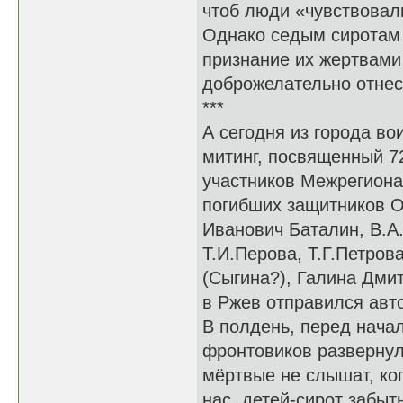
чтоб люди «чувствовал
Однако седым сиротам 
признание их жертвами
доброжелательно отнес
***
А сегодня из города во
митинг, посвященный 7
участников Межрегиона
погибших защитников О
Иванович Баталин, В.А.
Т.И.Перова, Т.Г.Петров
(Сыгина?), Галина Дми
в Ржев отправился авто
В полдень, перед нача
фронтовиков развернул
мёртвые не слышат, ког
нас, детей-сирот забыт