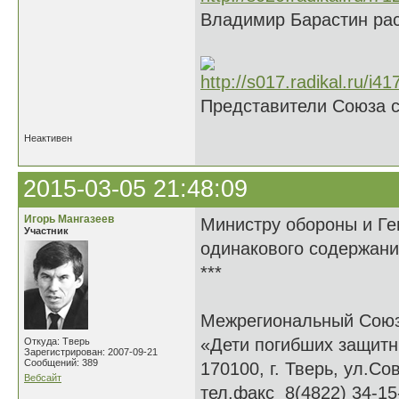
Владимир Барастин рас
Представители Союза 
Неактивен
2015-03-05 21:48:09
Игорь Мангазеев
Министру обороны и Ге
Участник
одинакового содержани
***
Межрегиональный Сою
«Дети погибших защитн
Откуда: Тверь
Зарегистрирован: 2007-09-21
Сообщений: 389
170100, г. Тверь, ул.Сов
Вебсайт
тел.факс 8(4822) 34-15