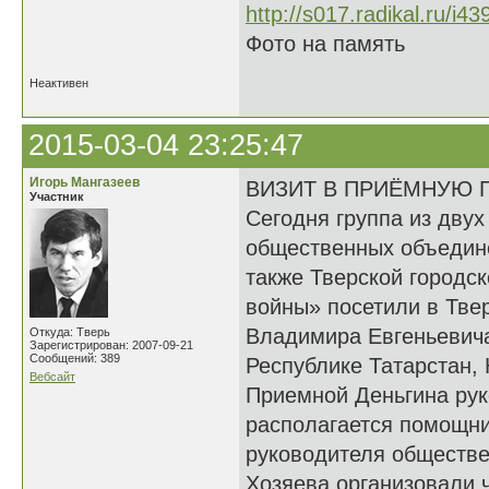
Фото на память
Неактивен
2015-03-04 23:25:47
Игорь Мангазеев
ВИЗИТ В ПРИЁМНУЮ 
Участник
Сегодня группа из дву
общественных объедине
также Тверской городс
войны» посетили в Тве
Владимира Евгеньевича
Откуда: Тверь
Зарегистрирован: 2007-09-21
Сообщений: 389
Республике Татарстан, 
Вебсайт
Приемной Деньгина рук
располагается помощни
руководителя обществе
Хозяева организовали 