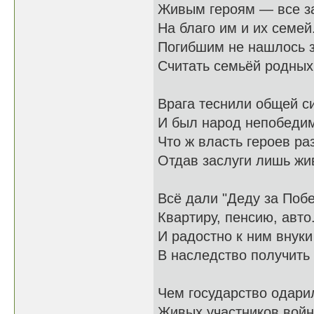
Живым героям — все з
На благо им и их семей
Погибшим не нашлось 
Считать семьёй родных
Врага теснили общей с
И был народ непобеди
Что ж власть героев ра
Отдав заслуги лишь ж
Всё дали "Деду за Побе
Квартиру, пенсию, авто.
И радостно к ним внуки
В наследство получить 
Чем государство одари
Живых участников войн