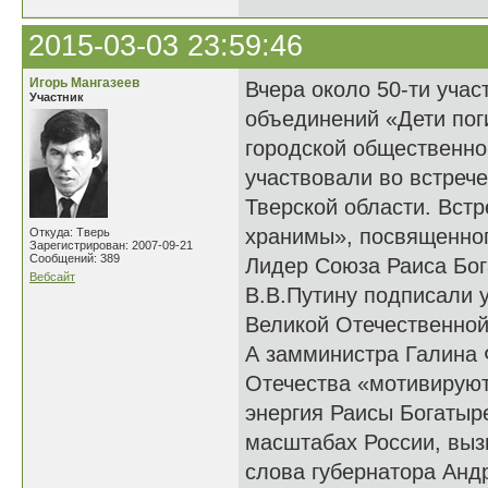
2015-03-03 23:59:46
Игорь Мангазеев
Вчера около 50-ти уча
Участник
объединений «Дети пог
городской общественно
участвовали во встреч
Тверской области. Вст
хранимы», посвященног
Откуда: Тверь
Зарегистрирован: 2007-09-21
Сообщений: 389
Лидер Союза Раиса Бог
Вебсайт
В.В.Путину подписали у
Великой Отечественной
А замминистра Галина 
Отечества «мотивируют
энергия Раисы Богатыр
масштабах России, выз
слова губернатора Андр