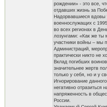
рождении» - это все, ч
отдавших жизнь за По
Надорвавшиеся вдовы у
военнослужащих с 1995
во всех регионах в Ден
лозунгами: «Как же ты 
участники войны – мы 
Администраций, меропр
практически никто не х
Вклад погибших воинов
значительнее жертв по
только у себя, но и у с
Игнорирование данного 
негативно отразиться н
напряженность в общест
России.
Уважаемый Сергей Кужу