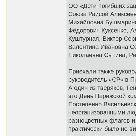
ОО «Дети погибших защ
Союза Раисой Алексеев
Михайловна Бушмарина
Фёдорович Куксенко, А
Куштурная, Виктор Сер
Валентина Ивановна С
Николаевна Сытина, Ри
Приехали также руково
руководитель «СР» в 
А один из тверяков, Ге
это День Парижской ко
Постепенно Васильевск
неорганизованными люд
разноцветных флагов и
практически было не ви