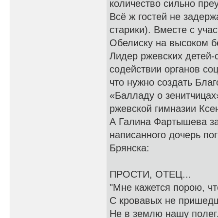
количество сильно преу
Всё ж гостей не задерж
старики). Вместе с уча
Обелиску на высоком б
Лидер ржевских детей-
содействии органов соц
что нужно создать Бла
«Балладу о зенитчицах
ржевской гимназии Ксе
А Галина Фартышева за
написанного дочерь по
Брянска:
ПРОСТИ, ОТЕЦ...
"Мне кажется порою, чт
С кровавых не пришед
Не в землю нашу полегл