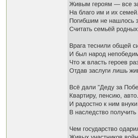
Живым героям — все з
На благо им и их семей
Погибшим не нашлось 
Считать семьёй родных
Врага теснили общей с
И был народ непобеди
Что ж власть героев ра
Отдав заслуги лишь ж
Всё дали "Деду за Побе
Квартиру, пенсию, авто.
И радостно к ним внуки
В наследство получить 
Чем государство одари
Живых участников войн