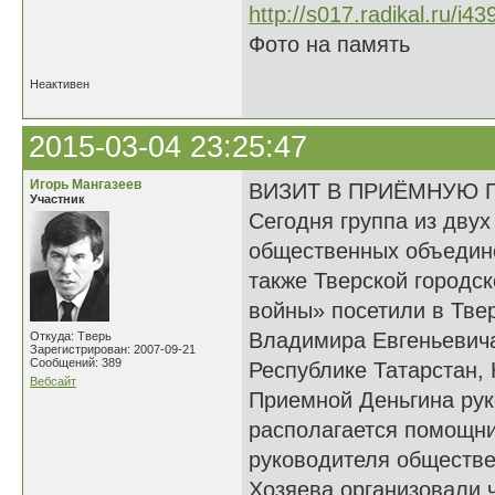
Фото на память
Неактивен
2015-03-04 23:25:47
Игорь Мангазеев
ВИЗИТ В ПРИЁМНУЮ 
Участник
Сегодня группа из дву
общественных объедине
также Тверской городс
войны» посетили в Тве
Владимира Евгеньевича
Откуда: Тверь
Зарегистрирован: 2007-09-21
Сообщений: 389
Республике Татарстан, 
Вебсайт
Приемной Деньгина рук
располагается помощни
руководителя обществе
Хозяева организовали 