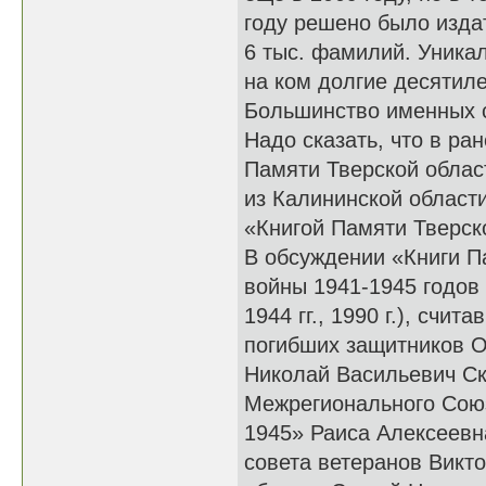
году решено было издат
6 тыс. фамилий. Уникал
на ком долгие десятил
Большинство именных ст
Надо сказать, что в р
Памяти Тверской облас
из Калининской област
«Книгой Памяти Тверско
В обсуждении «Книги П
войны 1941-1945 годов 
1944 гг., 1990 г.), сч
погибших защитников О
Николай Васильевич Ск
Межрегионального Союз
1945» Раиса Алексеевн
совета ветеранов Викт