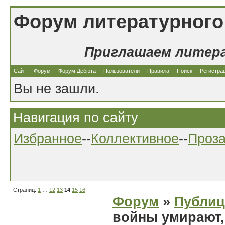
Форум литературного
Приглашаем литер
Сайт
Форум
Форум Дебюта
Пользователи
Правила
Поиск
Регистра
Вы не зашли.
Навигация по сайту
Избранное
--
Коллективное
--
Проз
Страниц:
1
…
12
13
14
15
16
Форум
»
Публиц
войны умирают,