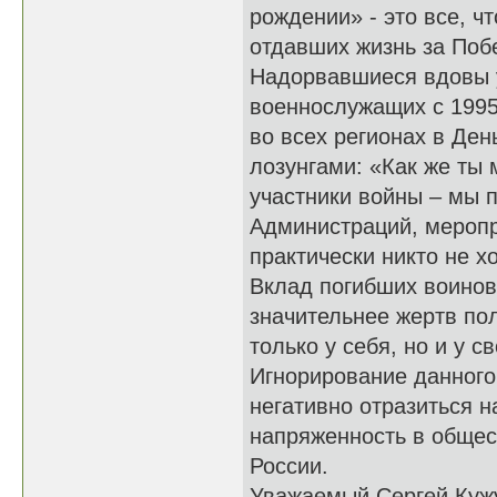
рождении» - это все, ч
отдавших жизнь за По
Надорвавшиеся вдовы у
военнослужащих с 1995
во всех регионах в Ден
лозунгами: «Как же ты 
участники войны – мы 
Администраций, меропр
практически никто не х
Вклад погибших воинов
значительнее жертв по
только у себя, но и у с
Игнорирование данного 
негативно отразиться н
напряженность в общест
России.
Уважаемый Сергей Кужу