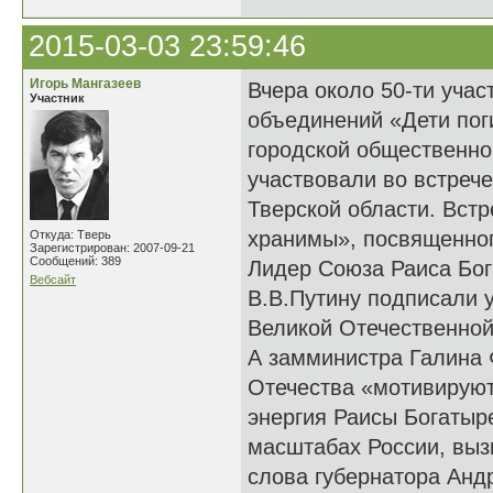
2015-03-03 23:59:46
Игорь Мангазеев
Вчера около 50-ти уча
Участник
объединений «Дети пог
городской общественно
участвовали во встреч
Тверской области. Вст
хранимы», посвященног
Откуда: Тверь
Зарегистрирован: 2007-09-21
Сообщений: 389
Лидер Союза Раиса Бог
Вебсайт
В.В.Путину подписали у
Великой Отечественной
А замминистра Галина 
Отечества «мотивируют
энергия Раисы Богатыр
масштабах России, выз
слова губернатора Андр