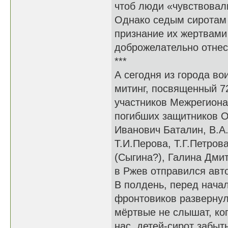
чтоб люди «чувствовал
Однако седым сиротам 
признание их жертвами
доброжелательно отнес
***
А сегодня из города во
митинг, посвященный 7
участников Межрегиона
погибших защитников О
Иванович Баталин, В.А.
Т.И.Перова, Т.Г.Петров
(Сыгина?), Галина Дми
в Ржев отправился авто
В полдень, перед нача
фронтовиков развернул
мёртвые не слышат, ког
нас, детей-сирот забыт