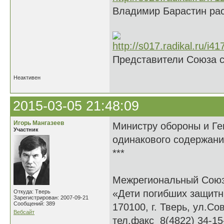
Владимир Барастин рас
Представители Союза 
Неактивен
2015-03-05 21:48:09
Игорь Мангазеев
Министру обороны и Ге
Участник
одинакового содержани
***
Межрегиональный Сою
«Дети погибших защитн
Откуда: Тверь
Зарегистрирован: 2007-09-21
Сообщений: 389
170100, г. Тверь, ул.Сов
Вебсайт
тел.факс 8(4822) 34-15