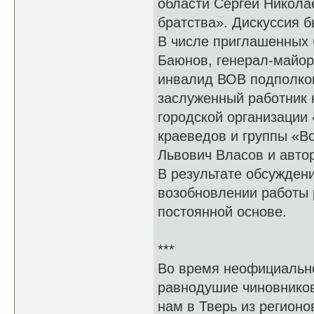
области Сергей Никола
братства». Дискуссия б
В числе приглашенных
Баюнов, генерал-майор 
инвалид ВОВ подполков
заслуженный работник 
городской организации
краеведов и группы «В
Львович Власов и авто
В результате обсужден
возобновлении работы 
постоянной основе.
***
Во время неофициально
равнодушие чиновников
нам в Тверь из регионо