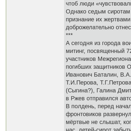
чтоб люди «чувствовал
Однако седым сиротам 
признание их жертвами
доброжелательно отнес
***
А сегодня из города во
митинг, посвященный 7
участников Межрегиона
погибших защитников О
Иванович Баталин, В.А.
Т.И.Перова, Т.Г.Петров
(Сыгина?), Галина Дми
в Ржев отправился авто
В полдень, перед нача
фронтовиков развернул
мёртвые не слышат, ког
нас, детей-сирот забыт