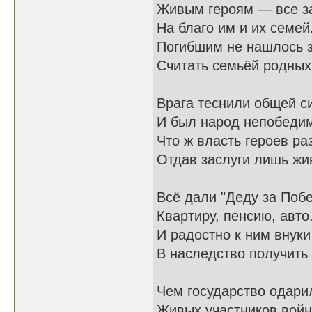
Живым героям — все з
На благо им и их семей
Погибшим не нашлось 
Считать семьёй родных
Врага теснили общей с
И был народ непобеди
Что ж власть героев ра
Отдав заслуги лишь ж
Всё дали "Деду за Побе
Квартиру, пенсию, авто.
И радостно к ним внуки
В наследство получить 
Чем государство одари
Живых участников войн