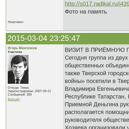
Фото на память
Неактивен
2015-03-04 23:25:47
Игорь Мангазеев
ВИЗИТ В ПРИЁМНУЮ 
Участник
Сегодня группа из дву
общественных объедине
также Тверской городс
войны» посетили в Тве
Владимира Евгеньевича
Откуда: Тверь
Зарегистрирован: 2007-09-21
Сообщений: 389
Республике Татарстан, 
Вебсайт
Приемной Деньгина рук
располагается помощни
руководителя обществе
Хозяева организовали 