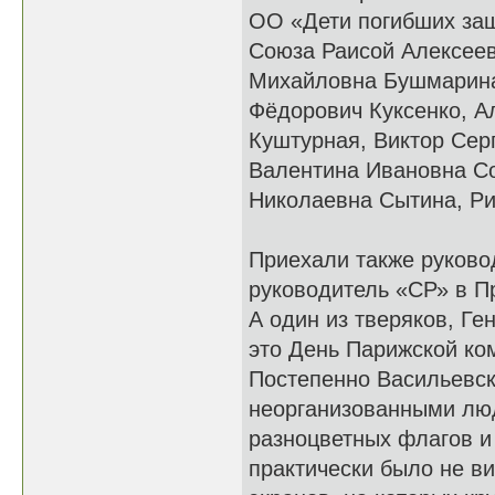
ОО «Дети погибших защ
Союза Раисой Алексеев
Михайловна Бушмарина
Фёдорович Куксенко, А
Куштурная, Виктор Сер
Валентина Ивановна С
Николаевна Сытина, Ри
Приехали также руково
руководитель «СР» в 
А один из тверяков, Ге
это День Парижской ко
Постепенно Васильевск
неорганизованными люд
разноцветных флагов и
практически было не ви