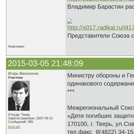
Владимир Барастин рас
Представители Союза 
Неактивен
2015-03-05 21:48:09
Игорь Мангазеев
Министру обороны и Ге
Участник
одинакового содержани
***
Межрегиональный Сою
«Дети погибших защитн
Откуда: Тверь
Зарегистрирован: 2007-09-21
Сообщений: 389
170100, г. Тверь, ул.Сов
Вебсайт
тел.факс 8(4822) 34-15