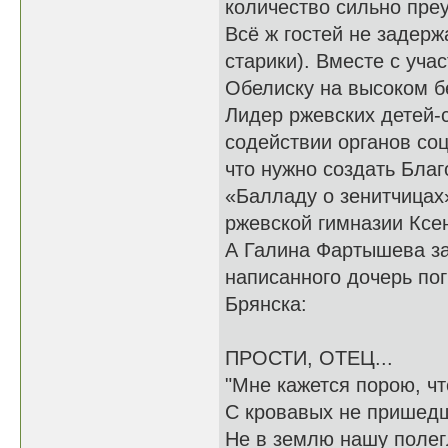
количество сильно преу
Всё ж гостей не задерж
старики). Вместе с уча
Обелиску на высоком б
Лидер ржевских детей-
содействии органов соц
что нужно создать Бла
«Балладу о зенитчицах
ржевской гимназии Ксе
А Галина Фартышева за
написанного дочерь по
Брянска:
ПРОСТИ, ОТЕЦ...
"Мне кажется порою, чт
С кровавых не пришед
Не в землю нашу полегл