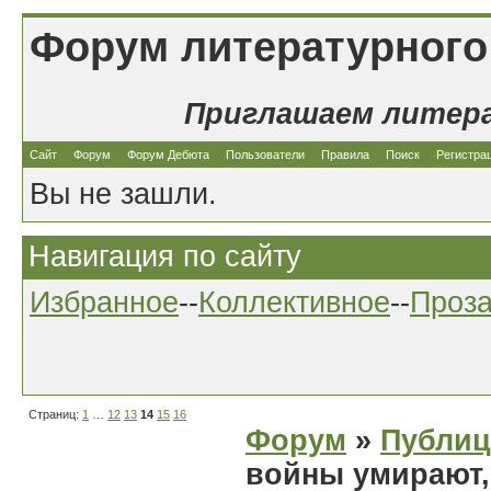
Форум литературного
Приглашаем литер
Сайт
Форум
Форум Дебюта
Пользователи
Правила
Поиск
Регистра
Вы не зашли.
Навигация по сайту
Избранное
--
Коллективное
--
Проз
Страниц:
1
…
12
13
14
15
16
Форум
»
Публиц
войны умирают,