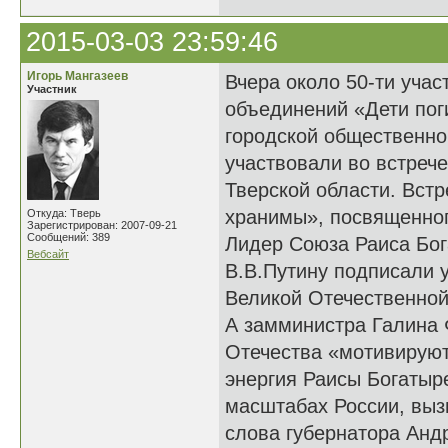
2015-03-03 23:59:46
Игорь Мангазеев
Вчера около 50-ти уча
Участник
объединений «Дети пог
городской общественно
участвовали во встреч
Тверской области. Вст
хранимы», посвященног
Откуда: Тверь
Зарегистрирован: 2007-09-21
Сообщений: 389
Лидер Союза Раиса Бог
Вебсайт
В.В.Путину подписали у
Великой Отечественной
А замминистра Галина 
Отечества «мотивируют
энергия Раисы Богатыр
масштабах России, выз
слова губернатора Андр