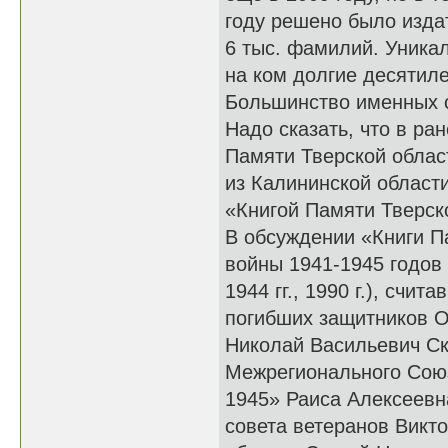
году решено было издат
6 тыс. фамилий. Уникал
на ком долгие десятил
Большинство именных ст
Надо сказать, что в р
Памяти Тверской облас
из Калининской област
«Книгой Памяти Тверско
В обсуждении «Книги П
войны 1941-1945 годов 
1944 гг., 1990 г.), сч
погибших защитников О
Николай Васильевич Ск
Межрегионального Союз
1945» Раиса Алексеевн
совета ветеранов Викт