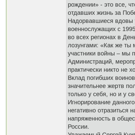
рождении» - это все, ч
отдавших жизнь за По
Надорвавшиеся вдовы у
военнослужащих с 1995
во всех регионах в Ден
лозунгами: «Как же ты 
участники войны – мы 
Администраций, меропр
практически никто не х
Вклад погибших воинов
значительнее жертв по
только у себя, но и у с
Игнорирование данного 
негативно отразиться н
напряженность в общест
России.
Уважаемый Сергей Кужу