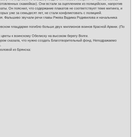
готовленных скамейках). Они встали за оцеплением из полицейских, напротив
аты. Он пояснил, что содержание плакатов не соответствует теме митинга, и
орых уже за семьдесят лет, не стали конфликтовать с полицией.
ия. Фальшиво звучали речи главы Ржева Вадима Родивилова и начальника
евском плацдарме погибло больше двух миллионов воинов Красной Армии. (По
ли цветы к воинскому Обелиску на высоком берегу Волги.
ором сказала, что нужно создать Благотворительный фонд. Неподражаемо
.
оловой из Брянска: