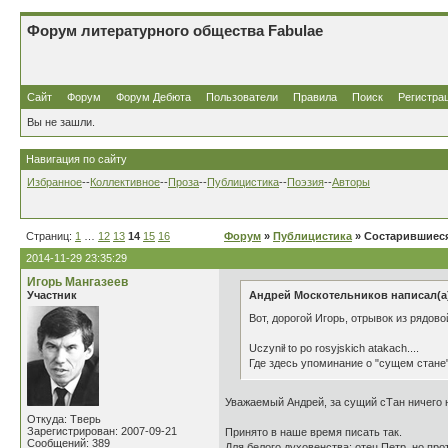
Форум литературного общества Fabulae
Сайт
Форум
Форум Дебюта
Пользователи
Правила
Поиск
Регистра
Вы не зашли.
Навигация по сайту
Избранное
--
Коллективное
--
Проза
--
Публицистика
--
Поэзия
--
Авторы
Страниц:
1
…
12
13
14
15
16
Форум
»
Публицистика
» Состарившиеся
2014-11-29 23:35:29
Игорь Мангазеев
Участник
Андрей Москотельников написал(а
Вот, дорогой Игорь, отрывок из рядово
Uczynił to po rosyjskich atakach....
Где здесь упоминание о "сущем стане
Уважаемый Андрей, за сущий сТан ничего н
Откуда: Тверь
Зарегистрирован: 2007-09-21
Принято в наше время писать так.
Сообщений: 389
Для белого духовенства: отец Петр, но пр