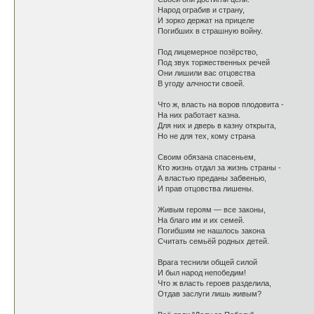
Народ ограбив и страну,
И зорко держат на прицеле
Погибших в страшную войну.
Под лицемерное позёрство,
Под звук торжественных речей
Они лишили вас отцовства
В угоду алчности своей.
Что ж, власть на воров плодовита -
На них работает казна.
Для них и дверь в казну открыта,
Но не для тех, кому страна
Своим обязана спасеньем,
Кто жизнь отдал за жизнь страны -
А властью преданы забвенью,
И прав отцовства лишены.
Живым героям — все законы,
На благо им и их семей.
Погибшим не нашлось закона
Считать семьёй родных детей.
Врага теснили общей силой
И был народ непобедим!
Что ж власть героев разделила,
Отдав заслуги лишь живым?