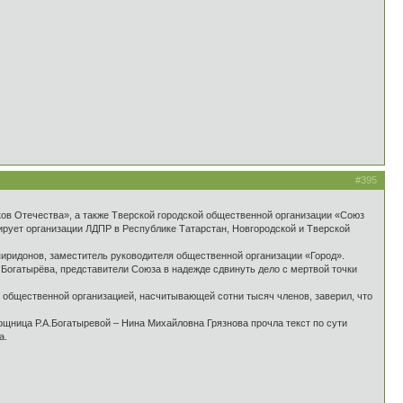
#395
ов Отечества», а также Тверской городской общественной организации «Союз
рует организации ЛДПР в Республике Татарстан, Новгородской и Тверской
иридонов, заместитель руководителя общественной организации «Город».
 Богатырёва, представители Союза в надежде сдвинуть дело с мертвой точки
 общественной организацией, насчитывающей сотни тысяч членов, заверил, что
щница Р.А.Богатыревой – Нина Михайловна Грязнова прочла текст по сути
а.