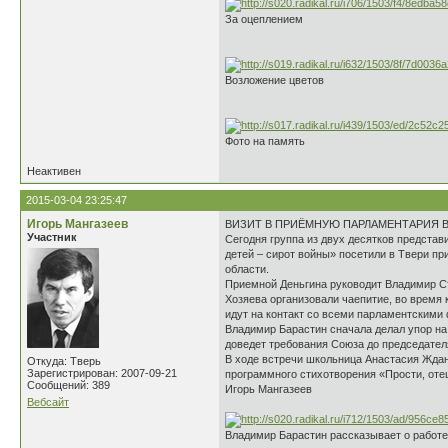
За оцеплением
Возложение цветов
Фото на память
Неактивен
2015-03-04 23:25:47
Игорь Мангазеев
ВИЗИТ В ПРИЁМНУЮ ПАРЛАМЕНТАРИЯ 
Участник
Сегодня группа из двух десятков предста
детей – сирот войны» посетили в Твери п
области.
Приемной Деньгина руководит Владимир Ст
Хозяева организовали чаепитие, во время 
идут на контакт со всеми парламентскими
Владимир Барастин сначала делал упор на
доведет требования Союза до председател
В ходе встречи школьница Анастасия Ждан
Откуда: Тверь
Зарегистрирован: 2007-09-21
программного стихотворения «Прости, оте
Сообщений: 389
Игорь Мангазеев
Вебсайт
Владимир Барастин рассказывает о работе