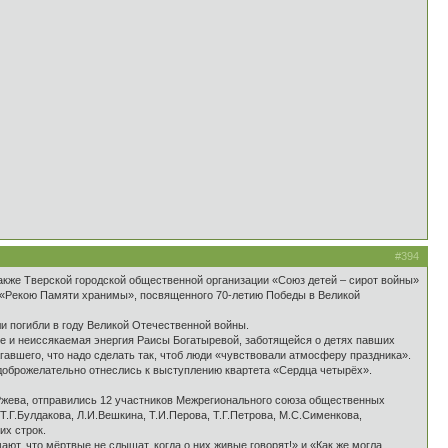
#394
акже Тверской городской общественной организации «Союз детей – сирот войны»
а «Рекою Памяти хранимы», посвященного 70-летию Победы в Великой
и погибли в году Великой Отечественной войны.
ие и неиссякаемая энергия Раисы Богатыревой, заботящейся о детях павших
авшего, что надо сделать так, чтоб люди «чувствовали атмосферу праздника».
доброжелательно отнеслись к выступлению квартета «Сердца четырёх».
 Ржева, отправились 12 участников Межрегионального союза общественных
.Г.Булдакова, Л.И.Вешкина, Т.И.Перова, Т.Г.Петрова, М.С.Сименкова,
их строк.
т, что мёртвые не слышат, когда о них живые говорят!» и «Как же могла,