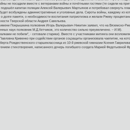
войны не посадили вместе с ветеранами войны и почётными гостями (те сидели на при
ак подошёл капитан полиции Алексей Валерьевич Мартьянов и потребовал свернуть плак
будет возбуждены административные и уголовные дела. Сироты войны, каждому из кот
 о долге памяти, о необходимости воспитания патриотизма и желали Ржеву процветан
сности Тверской области Андрея Савельева.
имени Покрышкина полковник Игорь Валерьевич Никитин заявил, что на Вяземско-Рж
енных наук полковник М.Д.Хетчиков, это количество сильно преувеличено. – И.М).
 палками не побили", - сетовали старики). Вместе с участниками митинга они возложи
Павловна Кривенко при содействии органов соцзащиты организовала чаепитие, на кот
берта Рождественского старшеклассница из 10-й ржевской гимназии Ксения Гаврилова
ением стихотворения, написанного дочерь погибшего солдата Марией Федотьевной Фр