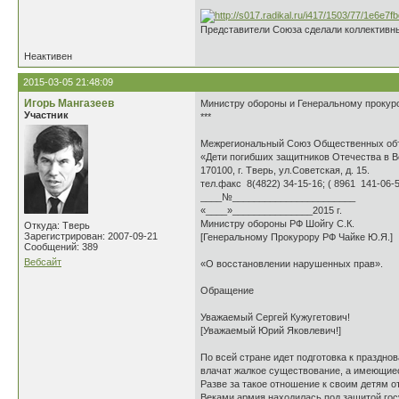
Представители Союза сделали коллективн
Неактивен
2015-03-05 21:48:09
Игорь Мангазеев
Министру обороны и Генеральному прокур
Участник
***
Межрегиональный Союз Общественных об
«Дети погибших защитников Отечества в 
170100, г. Тверь, ул.Советская, д. 15.
тел.факс 8(4822) 34-15-16; ( 8961 141-06-
____№_______________________
«____»_______________2015 г.
Министру обороны РФ Шойгу С.К.
Откуда: Тверь
Зарегистрирован: 2007-09-21
[Генеральному Прокурору РФ Чайке Ю.Я.]
Сообщений: 389
Вебсайт
«О восстановлении нарушенных прав».
Обращение
Уважаемый Сергей Кужугетович!
[Уважаемый Юрий Яковлевич!]
По всей стране идет подготовка к праздно
влачат жалкое существование, а имеющиес
Разве за такое отношение к своим детям о
Веками армия находилась под защитой гос