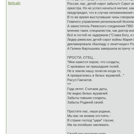
Вебсайт
Россия, нас, детей-сирот забыть!» Сирот 
оркестра. Но не успел начаться митинг, к
предупредил, что в случае неповиновения 
В то же время выступавшие чины говорили
Главного управления региональной безопа
А заместитель Ржевского соединения ПВО 
мнению таких специалистов, как доктор во
Всё ж гостей не задержали ("Слава Богу, и
Лидер ржевских детей-сирот войны Мария 
декламировала «Балладу о зенитчицах» Ро
А Галина Фартышева завершила встречу чт
ПРОСТИ, ОТЕЦ...
"Мне кажется порою, что солдаты,
С кровавых не пришедшие полей,
Не в землю нашу полегли когда-то,
А превратились в белых журавлей..."
Расул Гамзатов.
***
Года летят. Считаем даты,
Не видно белых журавлей.
Забыты павшие солдаты,
Забыты Родиной своей.
Простите нас, наши родные,
Мы вас не можем отстоять -
В стране господ "цари" глухие,
Им на погибших наплевать.
Своей они достигли цели.