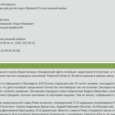
в Интернете:
жки для детей-сирот Великой Отечественной войны
91.html
елеканале «Урал-Информ»
-prosyat-podderzhki
ечественной войны»
24-30 пн,чт; (342) 222-93-21
2-09 01:05:42)
льного союза общественных объединений «Дети погибших защитников Отечества», а т
инистерства соцзащиты населения Тверской области. Встреча прошла в рамках цикл
что обращение к Президенту В.В.Путину подписали уже 75 тысяч человек, чьи родител
, что дети погибших защитников Отечества «мотивируют нас на позитив». Бескорыст
т глубокое уважение. Григорьева передала слова губернатора Андрея Шевелёва, полаг
лько праздник, сколько признание их жертвами нацизма. Тем не менее, собравшиеся 
ь в город воинской славы Ржев на митинг, посвященный 72-й годовщине освобождения
ечества»: Галина Андреевна Армастова, Андрей Иванович Баталин, В.А.Белорусова, Т
на Дмитриевна Фартышева, Ю.А.Шуринская. Вместе с ними в Ржев отправился автор эт
ившиеся дети погибших фронтовиков развернули с полдюжины плакатов:«Пусть не думаю