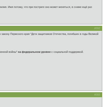
амилия. Имя потому, что при постриге оно может меняться, в схиме ещё раз
#392
 закону Пермского края "Дети защитников Отечества, погибших в годы Великой
твенной войны"
на федеральном уровне
с социальной поддержкой.
#393