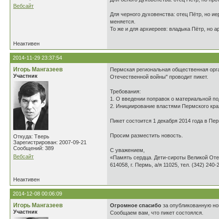
Вебсайт
Для черного духовенства: отец Пётр, но ие
меняется.
То же и для архиереев: владыка Пётр, но а
Неактивен
2014-11-29 23:37:54
Игорь Мангазеев
Пермская региональная общественная орга
Участник
Отечественной войны" проводит пикет.
Требования:
1. О введении поправок о материальной по
2. Инициирование властями Пермского кра
Пикет состоится 1 декабря 2014 года в Пер
Просим разместить новость.
Откуда: Тверь
Зарегистрирован: 2007-09-21
Сообщений: 389
С уважением,
Вебсайт
«Память сердца. Дети-сироты Великой От
614058, г. Пермь, а/я 11025, тел. (342) 240-
Неактивен
2014-12-08 00:06:09
Игорь Мангазеев
Огромное спасибо
за опубликованную но
Участник
Сообщаем вам, что пикет состоялся.