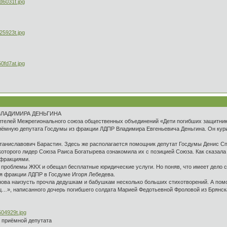
ВЛАДИМИРА ДЕНЬГИНА
вителей Межрегионального союза общественных объединений «Дети погибших защитник
риёмную депутата Госдумы из фракции ЛДПР Владимира Евгеньевича Деньгина. Он кури
аниславович Барастин. Здесь же располагается помощник депутат Госдумы Денис Сп
которого лидер Союза Раиса Богатырева ознакомила их с позицией Союза. Как сказала
 фракциями.
 проблемы ЖКХ и обещал бесплатные юридические услуги. Но поняв, что имеет дело с
я фракции ЛДПР в Госдуме Игоря Лебедева.
ова наизусть прочла дедушкам и бабушкам несколько больших стихотворений. А помо
ц…», написанного дочерь погибшего солдата Марией Федотьевной Фроловой из Брянск
 приёмной депутата