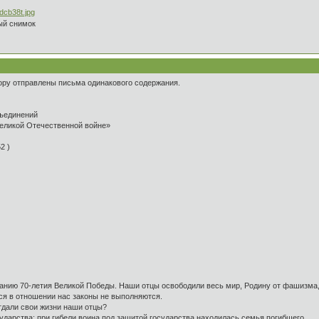
ый снимок
ору отправлены письма одинакового содержания.
ъединений
Великой Отечественной войне»
52 )
ванию 70-летия Великой Победы. Наши отцы освободили весь мир, Родину от фашизма,
я в отношении нас законы не выполняются.
тдали свои жизни наши отцы?
ударства; при гибели воина под защитой государства находилась семья погибшего.