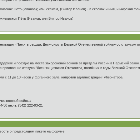
ромонах Пётр (Иванов); или, скажем, (Виктор Иванов) - в скобках и имя, и мирская ф
рхиепископ Пётр (Иванов; или Виктор Иванов).
низация «Память сердца. Дети-сироты Великой Отечественной войны» со статусом по
ддержке и поездке на места захоронений воинов за пределы России в Пермский закон.
я присвоение статуса "Дети защитников Отечества, погибших в годы Великой Отечес
ми с 11 до 13 часов у Органного зала, напротив администрации Губернатора.
ечественной войны»
24-30 пн,чт; (342) 222-93-21
вость о предстоящем пикете на форуме.