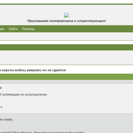
Приглашаем литераторов и сочувствующих!
ция
Зайти
Помощь
 сироты войны умирают, но не сдаются
):
й публикации по культурологии.
"?
е скажу.
отоиерей Пётр Иванов. Фамилия указывается без скобок.