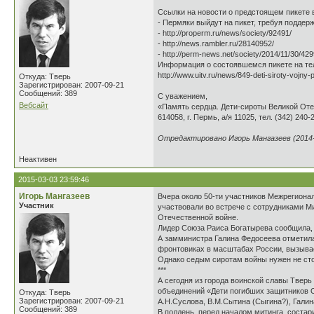
Ссылки на новости о предстоящем пикете 
- Пермяки выйдут на пикет, требуя поддер
- http://properm.ru/news/society/92491/
- http://news.rambler.ru/28140952/
- http://perm-news.net/society/2014/11/30/429
Информация о состоявшемся пикете на т
http://www.uitv.ru/news/849-deti-siroty-vojny
Откуда: Тверь
Зарегистрирован: 2007-09-21
Сообщений: 389
С уважением,
Вебсайт
«Память сердца. Дети-сироты Великой От
614058, г. Пермь, а/я 11025, тел. (342) 240-
Отредактировано Игорь Мангазеев (2014-1
Неактивен
2015-03-03 23:59:46
Игорь Мангазеев
Вчера около 50-ти участников Межрегиона
Участник
участвовали во встрече с сотрудниками М
Отечественной войне.
Лидер Союза Раиса Богатырева сообщила, 
А замминистра Галина Федосеева отметила
фронтовиках в масштабах России, вызывае
Однако седым сиротам войны нужен не сто
***
А сегодня из города воинской славы Твер
объединений «Дети погибших защитников От
Откуда: Тверь
Зарегистрирован: 2007-09-21
А.Н.Суслова, В.М.Сытина (Сыгина?), Гали
Сообщений: 389
В полдень, перед началом митинга, состар