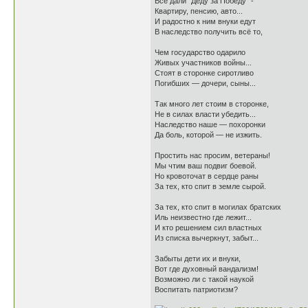
Всё дали "Деду за Победу" -
Квартиру, пенсию, авто...
И радостно к ним внуки едут
В наследство получить всё то,
Чем государство одарило
Живых участников войны...
Стоят в сторонке сиротливо
Погибших — дочери, сыны...
Так много лет стоим в сторонке,
Не в силах власти убедить...
Наследство наше — похоронки
Да боль, которой — не изжить.
Простить нас просим, ветераны!
Мы чтим ваш подвиг боевой.
Но кровоточат в сердце раны
За тех, кто спит в земле сырой.
За тех, кто спит в могилах братских
Иль неизвестно где лежит...
И кто решением сил властных
Из списка вычеркнут, забыт...
Забыты дети их и внуки,
Вот где духовный вандализм!
Возможно ли с такой наукой
Воспитать патриотизм?